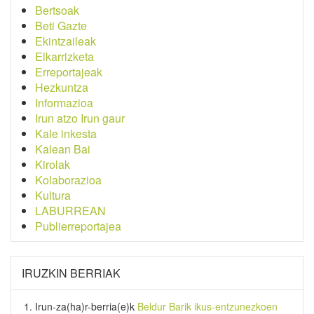
Bertsoak
Beti Gazte
Ekintzaileak
Elkarrizketa
Erreportajeak
Hezkuntza
Informazioa
Irun atzo Irun gaur
Kale inkesta
Kalean Bai
Kirolak
Kolaborazioa
Kultura
LABURREAN
Publierreportajea
IRUZKIN BERRIAK
Irun-za(ha)r-berria
(e)k
Beldur Barik ikus-entzunezkoen