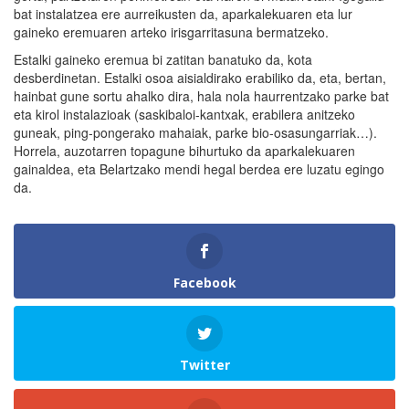
bat instalatzea ere aurreikusten da, aparkalekuaren eta lur
gaineko eremuaren arteko irisgarritasuna bermatzeko.
Estalki gaineko eremua bi zatitan banatuko da, kota
desberdinetan. Estalki osoa aisialdirako erabiliko da, eta, bertan,
hainbat gune sortu ahalko dira, hala nola haurrentzako parke bat
eta kirol instalazioak (saskibaloi-kantxak, erabilera anitzeko
guneak, ping-pongerako mahaiak, parke bio-osasungarriak…).
Horrela, auzotarren topagune bihurtuko da aparkalekuaren
gainaldea, eta Belartzako mendi hegal berdea ere luzatu egingo
da.
Facebook
Twitter