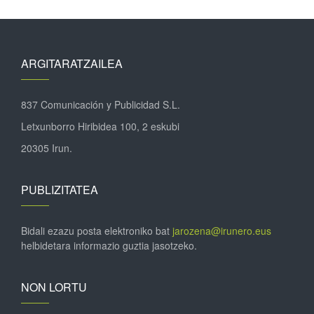
ARGITARATZAILEA
837 Comunicación y Publicidad S.L.
Letxunborro Hiribidea 100, 2 eskubi
20305 Irun.
PUBLIZITATEA
Bidali ezazu posta elektroniko bat
jarozena@irunero.eus
helbidetara informazio guztia jasotzeko.
NON LORTU