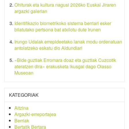
Ohiturak eta kultura nagusi 2026ko Euskal Jiraren
argazki galerian
Identifikazio biometrikoko sistema berriari esker
bilatutako pertsona bat atxilotu dute Irunen
Irungo Udalak errepideetako lanak modu ordenatuan
antolatzeko eskatu dio Aldundiari
«Bide guztiak Erromara doaz eta guztiak Cuzcotik
ateratzen dira» erakusketa ikusgai dago Oiasso
Museoan
KATEGORIAK
Aitzina
Argazki-erreportajea
Berriak
Bertatik Bertara