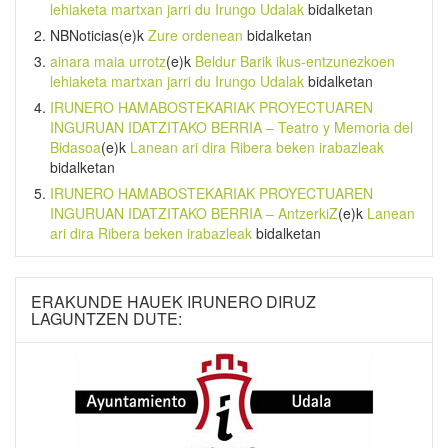
lehiaketa martxan jarri du Irungo Udalak
bidalketan
NBNoticias
(e)k
Zure ordenean
bidalketan
ainara maia urrotz
(e)k
Beldur Barik ikus-entzunezkoen
lehiaketa martxan jarri du Irungo Udalak
bidalketan
IRUNERO HAMABOSTEKARIAK PROYECTUAREN
INGURUAN IDATZITAKO BERRIA – Teatro y Memoria del
Bidasoa
(e)k
Lanean ari dira Ribera beken irabazleak
bidalketan
IRUNERO HAMABOSTEKARIAK PROYECTUAREN
INGURUAN IDATZITAKO BERRIA – AntzerkiZ
(e)k
Lanean
ari dira Ribera beken irabazleak
bidalketan
ERAKUNDE HAUEK IRUNERO DIRUZ
LAGUNTZEN DUTE: