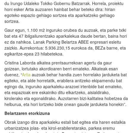
du Irungo Udaleko Tokiko Gobernu Batzarrak. Horrela, proiektu
honi esker Artia auzoaren hainbat behar beteko dira: hirian
egoteko espazio gehiago sortzea eta aparkatzeko gehiago
sortzea.
Gaur egun, 1.100 m2 inguruko orubea du auzoak, eta parke txiki
bat eta 47 ibilgailurentzako aparkalekua daude bertan, baina hori
ez da nahikoa. Lanak Parking Belartza ABEE enpresari esleitu
zaizkio. Aurrekontua: 5.936.230,15 eurokoa da, BEZa barne, eta
egikaritze-epea 23 hilabetekoa.
Cristina Laborda alkatea prentsaurrekoan agertu da gaur
goizean, lortutako akordioaren berri emateko. Alkateak esan
duenez, “
Artia
auzoak behar handia zuen horrelako jarduketa bat
egiteko, eta alde horretatik, erabilera anitzeko ekipamendu bat
egingo da, inguruko aparkaleku-arazoei irtenbide bat emateko,
eta espazioak ere eskainiko ditu elkartzeko, aisialdirako,
kirolerako eta egonaldirako. Auzotarren bizi-kalitatea hobetzea da
helburua, eta hori lortzeko bide onean gaude jarduketa honekin”.
Belartzaren etorkizuna
Obrak izango dira aparkaleku estali bat egitea eta haren estalkia
urbanizatzea jolas- eta kirol-erabileretarako, parkea eremu