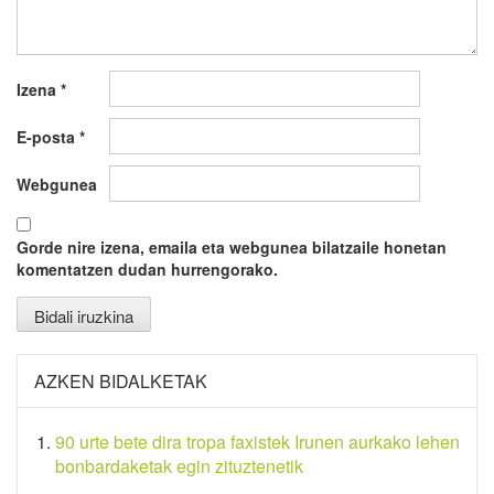
Izena
*
E-posta
*
Webgunea
Gorde nire izena, emaila eta webgunea bilatzaile honetan
komentatzen dudan hurrengorako.
AZKEN BIDALKETAK
90 urte bete dira tropa faxistek Irunen aurkako lehen
bonbardaketak egin zituztenetik