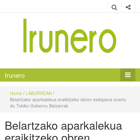
Irunero
Irungo euskarazko aldizkaria
Irunero
Home
/
LABURREAN
/
Belartzako aparkalekua eraikitzeko obren esleipena onartu
du Tokiko Gobernu Batzarrak
Belartzako aparkalekua
eraikitzeko obren