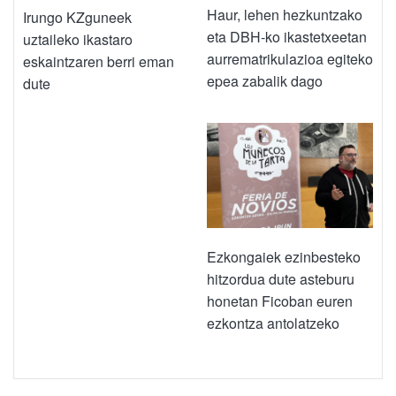
Haur, lehen hezkuntzako
Irungo KZguneek
eta DBH-ko ikastetxeetan
uztaileko ikastaro
aurrematrikulazioa egiteko
eskaintzaren berri eman
epea zabalik dago
dute
Ezkongaiek ezinbesteko
hitzordua dute asteburu
honetan Ficoban euren
ezkontza antolatzeko