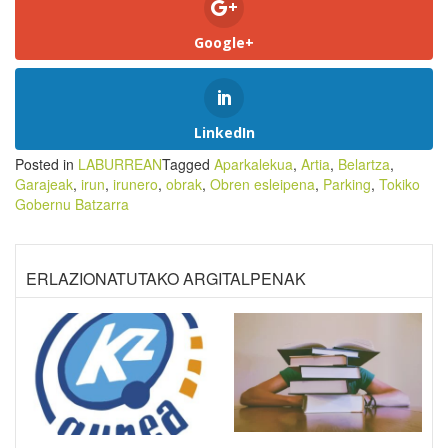
Google+
LinkedIn
Posted in
LABURREAN
Tagged
Aparkalekua
,
Artia
,
Belartza
,
Garajeak
,
irun
,
irunero
,
obrak
,
Obren esleipena
,
Parking
,
Tokiko
Gobernu Batzarra
ERLAZIONATUTAKO ARGITALPENAK