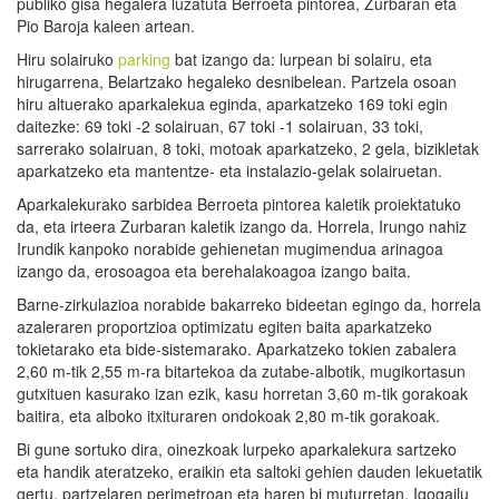
publiko gisa hegalera luzatuta Berroeta pintorea, Zurbaran eta
Pio Baroja kaleen artean.
Hiru solairuko
parking
bat izango da: lurpean bi solairu, eta
hirugarrena, Belartzako hegaleko desnibelean. Partzela osoan
hiru altuerako aparkalekua eginda, aparkatzeko 169 toki egin
daitezke: 69 toki -2 solairuan, 67 toki -1 solairuan, 33 toki,
sarrerako solairuan, 8 toki, motoak aparkatzeko, 2 gela, bizikletak
aparkatzeko eta mantentze- eta instalazio-gelak solairuetan.
Aparkalekurako sarbidea Berroeta pintorea kaletik proiektatuko
da, eta irteera Zurbaran kaletik izango da. Horrela, Irungo nahiz
Irundik kanpoko norabide gehienetan mugimendua arinagoa
izango da, erosoagoa eta berehalakoagoa izango baita.
Barne-zirkulazioa norabide bakarreko bideetan egingo da, horrela
azaleraren proportzioa optimizatu egiten baita aparkatzeko
tokietarako eta bide-sistemarako. Aparkatzeko tokien zabalera
2,60 m-tik 2,55 m-ra bitartekoa da zutabe-albotik, mugikortasun
gutxituen kasurako izan ezik, kasu horretan 3,60 m-tik gorakoak
baitira, eta alboko itxituraren ondokoak 2,80 m-tik gorakoak.
Bi gune sortuko dira, oinezkoak lurpeko aparkalekura sartzeko
eta handik ateratzeko, eraikin eta saltoki gehien dauden lekuetatik
gertu, partzelaren perimetroan eta haren bi muturretan. Igogailu