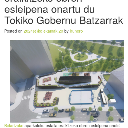
esleipena onartu du
Tokiko Gobernu Batzarrak
Posted on
2024(e)ko ekainak 20
by
Irunero
Belartzako
aparkaleku estalia eraikitzeko obren esleipena onetsi