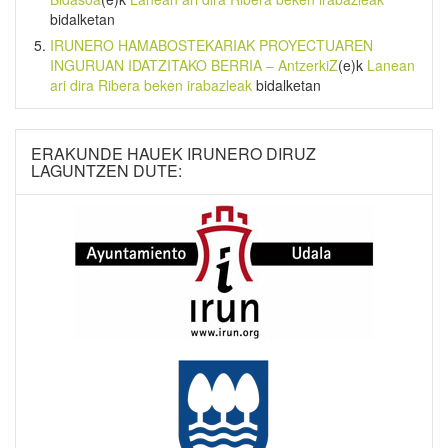
bidalketan
IRUNERO HAMABOSTEKARIAK PROYECTUAREN
INGURUAN IDATZITAKO BERRIA – AntzerkiZ
(e)k
Lanean
ari dira Ribera beken irabazleak
bidalketan
ERAKUNDE HAUEK IRUNERO DIRUZ
LAGUNTZEN DUTE: