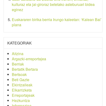
kulturaz eta jai-giroraz betetako asteburuari bidea
eginez
Euskararen birika berria Irungo kaleetan: ‘Kalean Bai’
plana
KATEGORIAK
Aitzina
Argazki-erreportajea
Berriak
Bertatik Bertara
Bertsoak
Beti Gazte
Ekintzaileak
Elkarrizketa
Erreportajeak
Hezkuntza
Informazioa