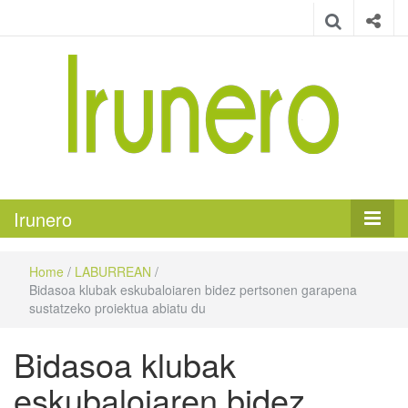
Irunero
Irungo euskarazko aldizkaria
Irunero
Home
/
LABURREAN
/
Bidasoa klubak eskubaloiaren bidez pertsonen garapena
sustatzeko proiektua abiatu du
Bidasoa klubak
eskubaloiaren bidez