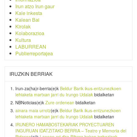
Irun atzo Irun gaur
Kale inkesta
Kalean Bai
Kirolak
Kolaborazioa
Kultura
LABURREAN
Publierreportajea
IRUZKIN BERRIAK
Irun-za(ha)r-berria
(e)k
Beldur Barik ikus-entzunezkoen
lehiaketa martxan jarri du Irungo Udalak
bidalketan
NBNoticias
(e)k
Zure ordenean
bidalketan
ainara maia urrotz
(e)k
Beldur Barik ikus-entzunezkoen
lehiaketa martxan jarri du Irungo Udalak
bidalketan
IRUNERO HAMABOSTEKARIAK PROYECTUAREN
INGURUAN IDATZITAKO BERRIA – Teatro y Memoria del
Bidasoa
(e)k
Lanean ari dira Ribera beken irabazleak