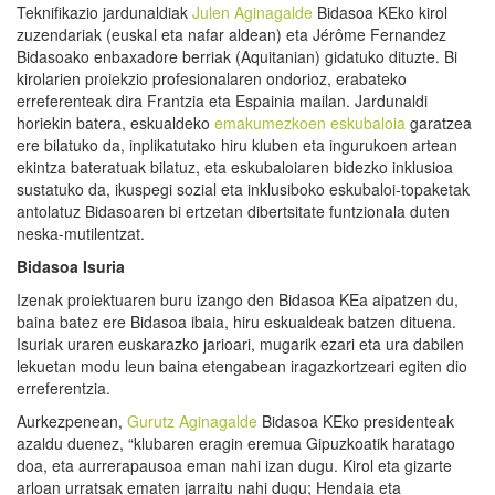
Teknifikazio jardunaldiak
Julen Aginagalde
Bidasoa KEko kirol
zuzendariak (euskal eta nafar aldean) eta Jérôme Fernandez
Bidasoako enbaxadore berriak (Aquitanian) gidatuko dituzte. Bi
kirolarien proiekzio profesionalaren ondorioz, erabateko
erreferenteak dira Frantzia eta Espainia mailan. Jardunaldi
horiekin batera, eskualdeko
emakumezkoen eskubaloia
garatzea
ere bilatuko da, inplikatutako hiru kluben eta ingurukoen artean
ekintza bateratuak bilatuz, eta eskubaloiaren bidezko inklusioa
sustatuko da, ikuspegi sozial eta inklusiboko eskubaloi-topaketak
antolatuz Bidasoaren bi ertzetan dibertsitate funtzionala duten
neska-mutilentzat.
Bidasoa Isuria
Izenak proiektuaren buru izango den Bidasoa KEa aipatzen du,
baina batez ere Bidasoa ibaia, hiru eskualdeak batzen dituena.
Isuriak uraren euskarazko jarioari, mugarik ezari eta ura dabilen
lekuetan modu leun baina etengabean iragazkortzeari egiten dio
erreferentzia.
Aurkezpenean,
Gurutz Aginagalde
Bidasoa KEko presidenteak
azaldu duenez, “klubaren eragin eremua Gipuzkoatik haratago
doa, eta aurrerapausoa eman nahi izan dugu. Kirol eta gizarte
arloan urratsak ematen jarraitu nahi dugu; Hendaia eta