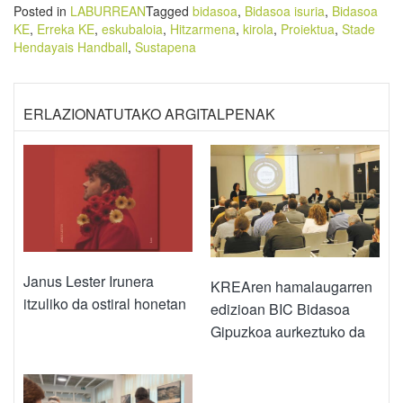
Posted in
LABURREAN
Tagged
bidasoa
,
Bidasoa isuria
,
Bidasoa
KE
,
Erreka KE
,
eskubaloia
,
Hitzarmena
,
kirola
,
Proiektua
,
Stade
Hendayais Handball
,
Sustapena
ERLAZIONATUTAKO ARGITALPENAK
Janus Lester Irunera
KREAren hamalaugarren
itzuliko da ostiral honetan
edizioan BIC Bidasoa
Gipuzkoa aurkeztuko da