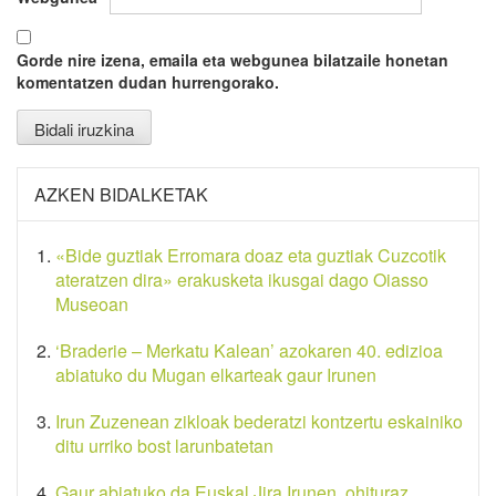
Gorde nire izena, emaila eta webgunea bilatzaile honetan
komentatzen dudan hurrengorako.
AZKEN BIDALKETAK
«Bide guztiak Erromara doaz eta guztiak Cuzcotik
ateratzen dira» erakusketa ikusgai dago Oiasso
Museoan
‘Braderie – Merkatu Kalean’ azokaren 40. edizioa
abiatuko du Mugan elkarteak gaur Irunen
Irun Zuzenean zikloak bederatzi kontzertu eskainiko
ditu urriko bost larunbatetan
Gaur abiatuko da Euskal Jira Irunen, ohituraz,