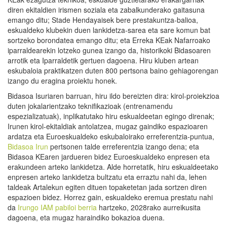
diren ekitaldien irismen soziala eta zabalkunderako gaitasuna
emango ditu; Stade Hendayaisek bere prestakuntza-balioa,
eskualdeko klubekin duen lankidetza-sarea eta sare komun bat
sortzeko borondatea emango ditu; eta Erreka KEak Nafarroako
iparraldearekin lotzeko gunea izango da, historikoki Bidasoaren
arrotik eta Iparraldetik gertuen dagoena. Hiru kluben artean
eskubaloia praktikatzen duten 800 pertsona baino gehiagorengan
izango du eragina proiektu honek.
Bidasoa Isuriaren barruan, hiru ildo bereizten dira: kirol-proiekzioa
duten jokalarientzako teknifikazioak (entrenamendu
espezializatuak), inplikatutako hiru eskualdeetan egingo direnak;
Irunen kirol-ekitaldiak antolatzea, mugaz gaindiko espazioaren
ardatza eta Euroeskualdeko eskubaloirako erreferentzia-puntua,
Bidasoa Irun
pertsonen talde erreferentzia izango dena; eta
Bidasoa KEaren jardueren bidez Euroeskualdeko enpresen eta
erakundeen arteko lankidetza. Alde horretatik, hiru eskualdeetako
enpresen arteko lankidetza bultzatu eta erraztu nahi da, lehen
taldeak Artalekun egiten dituen topaketetan jada sortzen diren
espazioen bidez. Horrez gain, eskualdeko eremua prestatu nahi
da
Irungo IAM pabiloi berria
hartzeko, 2028rako aurreikusita
dagoena, eta mugaz haraindiko bokazioa duena.