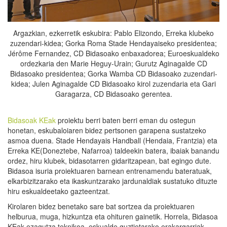
Argazkian, ezkerretik eskubira: Pablo Elizondo, Erreka klubeko
zuzendari-kidea; Gorka Roma Stade Hendayaiseko presidentea;
Jérôme Fernandez, CD Bidasoako enbaxadorea; Euroeskualdeko
ordezkaria den Marie Heguy-Urain; Gurutz Aginagalde CD
Bidasoako presidentea; Gorka Wamba CD Bidasoako zuzendari-
kidea; Julen Aginagalde CD Bidasoako kirol zuzendaria eta Gari
Garagarza, CD Bidasoako gerentea.
Bidasoak KEak
proiektu berri baten berri eman du ostegun
honetan, eskubaloiaren bidez pertsonen garapena sustatzeko
asmoa duena. Stade Hendayais Handball (Hendaia, Frantzia) eta
Erreka KE(Doneztebe, Nafarroa) taldeekin batera, ibaiak banandu
ordez, hiru klubek, bidasotarren gidaritzapean, bat egingo dute.
Bidasoa isuria proiektuaren barnean entrenamendu bateratuak,
elkarbizitzarako eta ikaskuntzarako jardunaldiak sustatuko dituzte
hiru eskualdeetako gazteentzat.
Kirolaren bidez benetako sare bat sortzea da proiektuaren
helburua, muga, hizkuntza eta ohituren gainetik. Horrela, Bidasoa
KEak ezagutza teknikoa, eskualde guztietarako erakargarriak