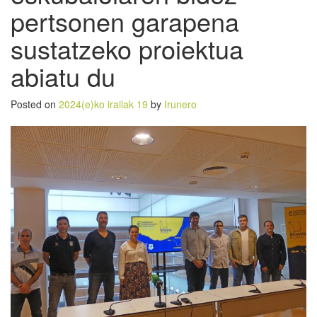
pertsonen garapena
sustatzeko proiektua
abiatu du
Posted on
2024(e)ko irailak 19
by
Irunero