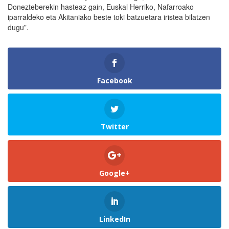
Donezteberekin hasteaz gain, Euskal Herriko, Nafarroako
iparraldeko eta Akitaniako beste toki batzuetara iristea bilatzen
dugu”.
Facebook
Twitter
Google+
LinkedIn