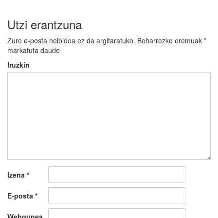
Utzi erantzuna
Zure e-posta helbidea ez da argitaratuko.
Beharrezko eremuak
*
markatuta daude
Iruzkin
Izena
*
E-posta
*
Webgunea