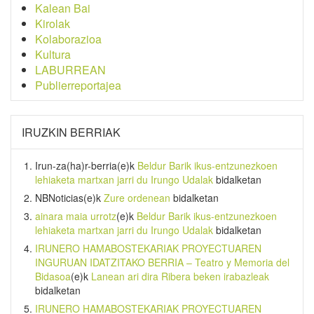
Kalean Bai
Kirolak
Kolaborazioa
Kultura
LABURREAN
Publierreportajea
IRUZKIN BERRIAK
Irun-za(ha)r-berria
(e)k
Beldur Barik ikus-entzunezkoen
lehiaketa martxan jarri du Irungo Udalak
bidalketan
NBNoticias
(e)k
Zure ordenean
bidalketan
ainara maia urrotz
(e)k
Beldur Barik ikus-entzunezkoen
lehiaketa martxan jarri du Irungo Udalak
bidalketan
IRUNERO HAMABOSTEKARIAK PROYECTUAREN
INGURUAN IDATZITAKO BERRIA – Teatro y Memoria del
Bidasoa
(e)k
Lanean ari dira Ribera beken irabazleak
bidalketan
IRUNERO HAMABOSTEKARIAK PROYECTUAREN