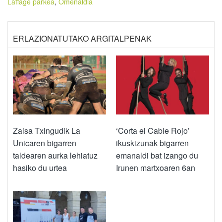
Laffage parkea
,
Omenaldia
ERLAZIONATUTAKO ARGITALPENAK
Zaisa Txingudik La
‘Corta el Cable Rojo’
Unicaren bigarren
ikuskizunak bigarren
taldearen aurka lehiatuz
emanaldi bat izango du
hasiko du urtea
Irunen martxoaren 6an