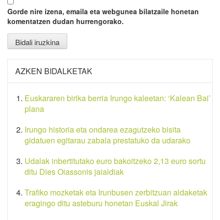
Gorde nire izena, emaila eta webgunea bilatzaile honetan
komentatzen dudan hurrengorako.
AZKEN BIDALKETAK
Euskararen birika berria Irungo kaleetan: ‘Kalean Bai’
plana
Irungo historia eta ondarea ezagutzeko bisita
gidatuen egitarau zabala prestatuko da udarako
Udalak inbertitutako euro bakoitzeko 2,13 euro sortu
ditu Dies Oiassonis jaialdiak
Trafiko mozketak eta Irunbusen zerbitzuan aldaketak
eragingo ditu asteburu honetan Euskal Jirak