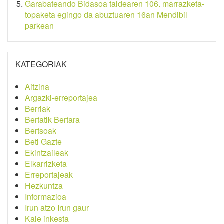
Garabateando Bidasoa taldearen 106. marrazketa-
topaketa egingo da abuztuaren 16an Mendibil
parkean
KATEGORIAK
Aitzina
Argazki-erreportajea
Berriak
Bertatik Bertara
Bertsoak
Beti Gazte
Ekintzaileak
Elkarrizketa
Erreportajeak
Hezkuntza
Informazioa
Irun atzo Irun gaur
Kale inkesta