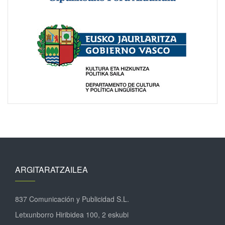
ARGITARATZAILEA
837 Comunicación y Publicidad S.L.
Letxunborro Hiribidea 100, 2 eskubi