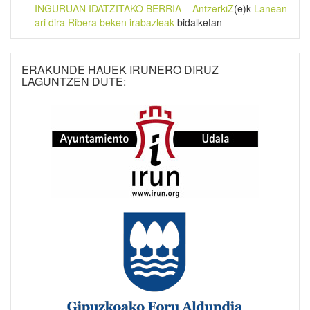
INGURUAN IDATZITAKO BERRIA – AntzerkiZ
(e)k
Lanean
ari dira Ribera beken irabazleak
bidalketan
ERAKUNDE HAUEK IRUNERO DIRUZ
LAGUNTZEN DUTE: