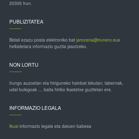
20305 Irun.
PUBLIZITATEA
Bidali ezazu posta elektroniko bat
jarozena@irunero.eus
helbidetara informazio guztia jasotzeko.
NON LORTU
Irungo auzoetan eta hiriguneko hainbat lekutan; tabernak,
udal bulegoak … baita hiriko ikastetxe guztietan ere.
INFORMAZIO LEGALA
Ikusi
informazio legala eta datuen babesa