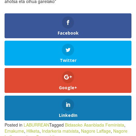
ahotsa eta oihua garelako”
Facebook
Twitter
Google+
LinkedIn
Posted in
LABURREAN
Tagged
Bidasoko Asanblada Feminista
,
Emakume
,
Hilketa
,
Indarkeria matxista
,
Nagore Laffage
,
Nagore