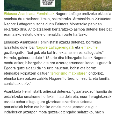
Bidasoa Asanblada Feministak
Nagore Laffage oroitzeko ekitaldia
antolatu du uztailaren 7rako, ostiralerako. Arratsaldeko 20:00etan
Nagore Laffageren izena duen Palmera Monteroko parkean
elkartuko dira. Antolatzaileek bertaratzeko asmoa dutenei lore bat
eramateko eskatu diete omenaldian parte hartzeko.
Bidasoko Asanblada Feministatik azaldu dutenez, borrokan
jarraituko dute, bai
Nagore Laffagerengatik
eta
emakume
guztiongatik, “bai guk eta bai Irunek ahazten ez zaitugulako”.
Horrela, gaineratu dute “ 15 urte dira bihozgabe batek Nagore
modu anker, bihozgabe eta era aztoragarrienean kendu zigunetik.
Egoera gutxi aldatu da 15 urte hauetan, behin eta berriz
etengabe kolpatzen gaituen
terrorismo matxistaren
ondorioz,
ehunka izen batzen zaizkio Nagoreri urtero, umezurtz eta familia
suntsituak utziz.”
Asanblada Feministatik adierazi dutenez, “gizarteak zor handia du
ordaintzeke emakume horiekin , hau dela eta, neurri eraginkorrak
eskatu behar ditugu gure gizartean ezarritako sistema
patriarkalak behin eta betiko emakumeok jasaten ditugun
indarkerien jazarpen mota guztiak etengabe salatzeko, haien