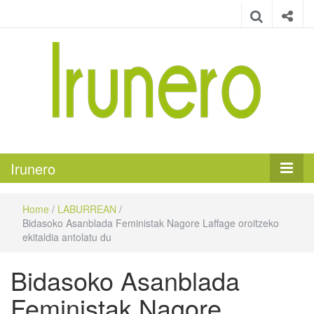
Irunero
Irungo euskarazko aldizkaria
Irunero
Home
/
LABURREAN
/
Bidasoko Asanblada Feministak Nagore Laffage oroitzeko
ekitaldia antolatu du
Bidasoko Asanblada
Feministak Nagore