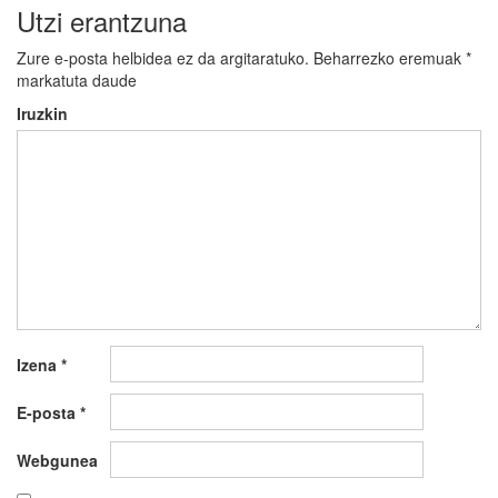
Utzi erantzuna
Zure e-posta helbidea ez da argitaratuko.
Beharrezko eremuak
*
markatuta daude
Iruzkin
Izena
*
E-posta
*
Webgunea