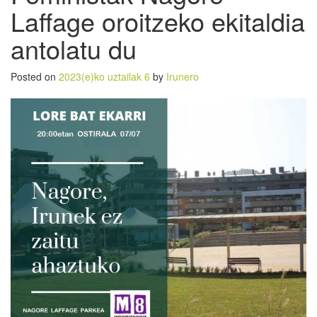
Laffage oroitzeko ekitaldia
antolatu du
Posted on
2023(e)ko uztailak 6
by
Irunero