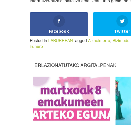
informazio-hitzaldi bakoitza amaitzean. Info gehio, he
Facebook
Twitter
Posted in
LABURREAN
Tagged
Alzheimerra
,
Bizimodu 
irunero
ERLAZIONATUTAKO ARGITALPENAK