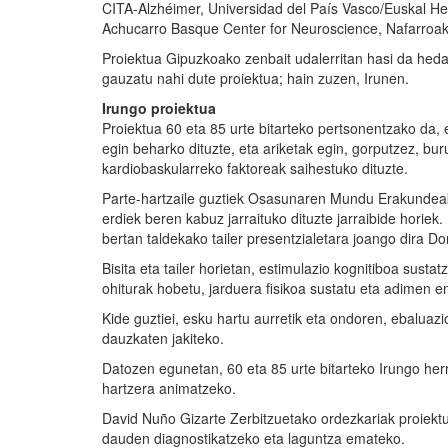
CITA-Alzhéimer, Universidad del País Vasco/Euskal He
Achucarro Basque Center for Neuroscience, Nafarroak
Proiektua Gipuzkoako zenbait udalerritan hasi da heda
gauzatu nahi dute proiektua; hain zuzen, Irunen.
Irungo proiektua
Proiektua 60 eta 85 urte bitarteko pertsonentzako da, 
egin beharko dituzte, eta ariketak egin, gorputzez, bur
kardiobaskularreko faktoreak saihestuko dituzte.
Parte-hartzaile guztiek Osasunaren Mundu Erakundeak
erdiek beren kabuz jarraituko dituzte jarraibide horiek
bertan taldekako tailer presentzialetara joango dira Do
Bisita eta tailer horietan, estimulazio kognitiboa susta
ohiturak hobetu, jarduera fisikoa sustatu eta adimen 
Kide guztiei, esku hartu aurretik eta ondoren, ebaluaz
dauzkaten jakiteko.
Datozen egunetan, 60 eta 85 urte bitarteko Irungo herr
hartzera animatzeko.
David Nuño Gizarte Zerbitzuetako ordezkariak proiektu 
dauden diagnostikatzeko eta laguntza emateko.