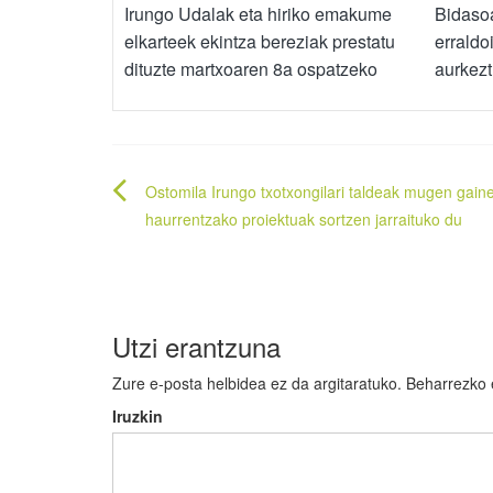
Irungo Udalak eta hiriko emakume
Bidaso
elkarteek ekintza bereziak prestatu
erraldo
dituzte martxoaren 8a ospatzeko
aurkezt
Bidalketetan
Ostomila Irungo txotxongilari taldeak mugen gain
zehar
haurrentzako proiektuak sortzen jarraituko du
nabigatu
Utzi erantzuna
Zure e-posta helbidea ez da argitaratuko.
Beharrezko
Iruzkin