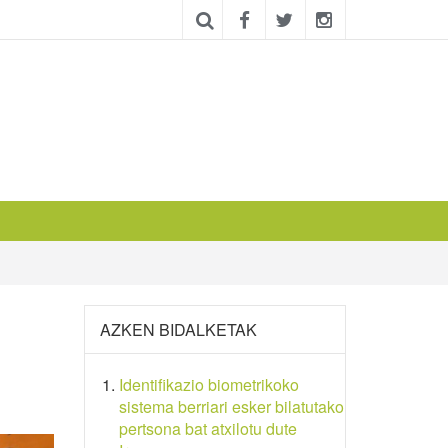
AZKEN BIDALKETAK
Identifikazio biometrikoko
sistema berriari esker bilatutako
pertsona bat atxilotu dute