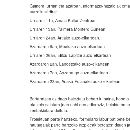
Gainera, urrian eta azaroan, informazio-hitzaldiak e
aurreikusi dira:
Urriaren 11n, Amaia Kultur Zentroan
Urriaren 13an, Palmera Montero Gunean
Urriaren 24an, Artiako auzo-elkartean.
Azaroaren 9an, Meakako auzo-elkartean
Urriaren 26an, Elitxu-Lapitze auzo-elkartean
Azaroaren 2an, Landetxako auzo-elkartean
Azaroaren 7an, Anzarango auzo-elkartean
Azaroaren 23an, Anaka-Puianako auzo-elkartean
Bertaratzea ez dago baieztatu beharrik, baina, hobeto 
eta zein saiotara joan nahi den adieraziz, helbide ho
zenbakietara deituta.
Proiektuan parte hartzeko, formulario labur bat bete 
hautagaiak parte hartzeko irizpideak betetzen dituen 