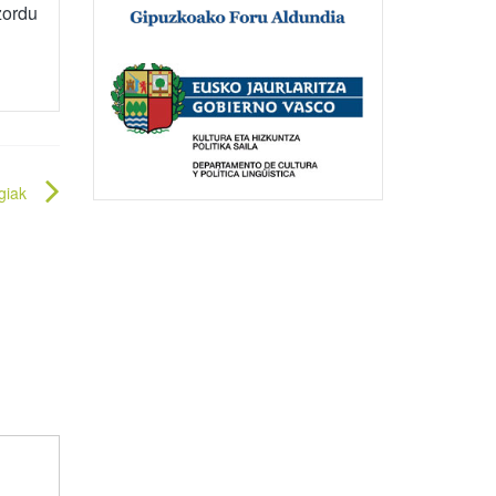
zordu
giak