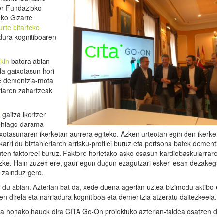
er Fundazioko
eko Gizarte
urte bitarteko
dura kognitiboaren
kin
batera abian
da gaixotasun hori
ste dementzia-mota
riaren zahartzeak
r
gaitza ikertzen
gehiago darama
aixotasunaren ikerketan aurrera egiteko. Azken urteotan egin den ikerke
rri du biztanleriaren arrisku-profilei buruz eta pertsona batek dement
uten faktoreei buruz. Faktore horietako asko osasun kardiobaskularrare
tezke. Hain zuzen ere, gaur egun dugun ezagutzari esker, esan dezakeg
 zainduz gero.
i du abian. Azterlan bat da, xede duena agerian uztea bizimodu aktibo 
ten direla eta narriadura kognitiboa eta dementzia atzeratu daitezkeela.
eta honako hauek dira CITA Go-On proiektuko azterlan-taldea osatzen 