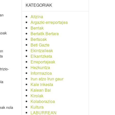
KATEGORIAK
ean
Aitzina
Argazki-erreportajea
Berriak
ikoak
Bertatik Bertara
Bertsoak
Beti Gazte
Ekintzaileak
en
Elkarrizketa
ta
Erreportajeak
Hezkuntza
rizio-
Informazioa
Irun atzo Irun gaur
ola
Kale inkesta
Kalean Bai
Kirolak
Kolaborazioa
Kultura
eak nola
LABURREAN