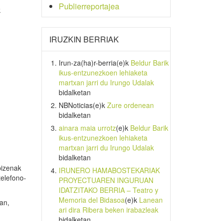
Publierreportajea
k
IRUZKIN BERRIAK
Irun-za(ha)r-berria
(e)k
Beldur Barik
ikus-entzunezkoen lehiaketa
martxan jarri du Irungo Udalak
bidalketan
NBNoticias
(e)k
Zure ordenean
bidalketan
ainara maia urrotz
(e)k
Beldur Barik
ikus-entzunezkoen lehiaketa
martxan jarri du Irungo Udalak
bidalketan
bizenak
IRUNERO HAMABOSTEKARIAK
telefono-
PROYECTUAREN INGURUAN
IDATZITAKO BERRIA – Teatro y
Memoria del Bidasoa
(e)k
Lanean
an,
ari dira Ribera beken irabazleak
bidalketan