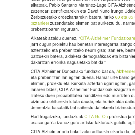
alkateak, Pablo Santano Martínez-Lage CITA-Alzheim
zuzendari zientifikoarekin eta David Nuño Irungo Udal
Zerbitzuetako ordezkariarekin batera, hiriko
60 eta 85 
biztanleei
zuzendutako ekimen bat aurkeztu du, narria
prebentzioaren inguruan.
Alkateak azaldu duenez, “
CITA-Alzhéimer Fundazioare
jarri dugun proiektu hau benetan interesgarria izango 
aztertzeko eta prebenitzeko neurri gisa; izan ere, be
batzuekin batera, aldaketa demografikoak eta biztanle
dakartzan erronka nagusietako bat da.”
CITA-Alzhéimer Donostiako fundazio bat da,
Alzheime
eta prebenitzen lan egiten duena. Hamar urte baino 
ekimen, proiektu eta ikerketa-azterlan ugari egiten, g
lanaren bidez, CITA-Alzhéimer Fundazioak ezagutza eka
izateko duen probabilitatea handitzen edo murrizten d
bizimodu-ohiturekin lotuta daude, eta horiek alda dai
dementzia-kasutatik bat saihestu daitekeela bizimodua
Hori frogatzeko, fundazioak
CITA Go-On
proiektua jarr
osasungarria izanez gero arrisku-faktoreak gutxitu egi
CITA-Alzhéimer arlo bakoitzeko adituekin elkartu da, 