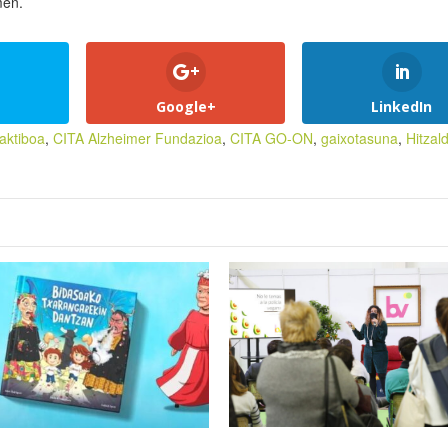
men.
Google+
LinkedIn
aktiboa
,
CITA Alzheimer Fundazioa
,
CITA GO-ON
,
gaixotasuna
,
Hitzald