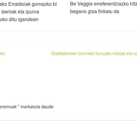
Be Veggie erreferentziazko hit
ako Erraldoiak gomazko bi
begano gisa finkatu da
i berriak eta ipuina
uko ditu igandean
eko
Gladiadoreen borrokei buruzko mitoak eta e
 eremuak
*
markatuta daude