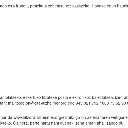
mango dira Irunen, proiektua xehetasunez azaltzeko. Honako egun haue
antolatzeko, eskertuko litzateke posta elektronikoz baieztatzea, izen-a
netan: mailto:go.on@cita-alzheimer.org edo 943 021 792 / 688 75 52 98 
behar da www.hitzord-alzheimer.org/es/hitz-go-on azterlanaren webgune
jakiteko. Gainera, parte hartu nahi duenak izena eman ahal izango du