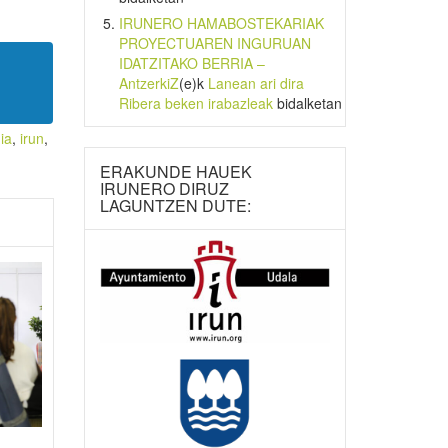
IRUNERO HAMABOSTEKARIAK
PROYECTUAREN INGURUAN
IDATZITAKO BERRIA –
AntzerkiZ
(e)k
Lanean ari dira
Ribera beken irabazleak
bidalketan
ia
,
irun
,
ERAKUNDE HAUEK
IRUNERO DIRUZ
LAGUNTZEN DUTE: