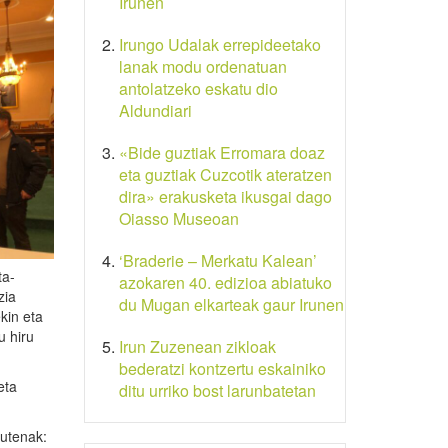
Irunen
Irungo Udalak errepideetako
lanak modu ordenatuan
antolatzeko eskatu dio
Aldundiari
«Bide guztiak Erromara doaz
eta guztiak Cuzcotik ateratzen
dira» erakusketa ikusgai dago
Oiasso Museoan
‘Braderie – Merkatu Kalean’
ta-
azokaren 40. edizioa abiatuko
zia
du Mugan elkarteak gaur Irunen
kin eta
u hiru
Irun Zuzenean zikloak
bederatzi kontzertu eskainiko
eta
ditu urriko bost larunbatetan
dutenak: