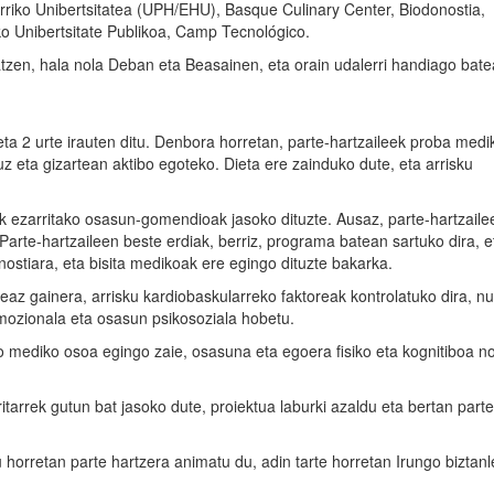
rriko Unibertsitatea (UPH/EHU), Basque Culinary Center, Biodonostia,
o Unibertsitate Publikoa, Camp Tecnológico.
tzen, hala nola Deban eta Beasainen, eta orain udalerri handiago bat
eta 2 urte irauten ditu. Denbora horretan, parte-hartzaileek proba med
uz eta gizartean aktibo egoteko. Dieta ere zainduko dute, eta arrisku
 ezarritako osasun-gomendioak jasoko dituzte. Ausaz, parte-hartzaile
. Parte-hartzaileen beste erdiak, berriz, programa batean sartuko dira, e
nostiara, eta bisita medikoak ere egingo dituzte bakarka.
tzeaz gainera, arrisku kardiobaskularreko faktoreak kontrolatuko dira, nut
emozionala eta osasun psikosoziala hobetu.
io mediko osoa egingo zaie, osasuna eta egoera fisiko eta kognitiboa n
itarrek gutun bat jasoko dute, proiektua laburki azaldu eta bertan parte
horretan parte hartzera animatu du, adin tarte horretan Irungo biztanl