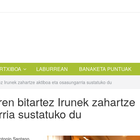
RTXIBOA
LABURREAN
BANAKETA PUNTUAK
ez Irunek zahartze aktiboa eta osasungarria sustatuko du
en bitartez Irunek zahartze
ria sustatuko du
ntonio Santano