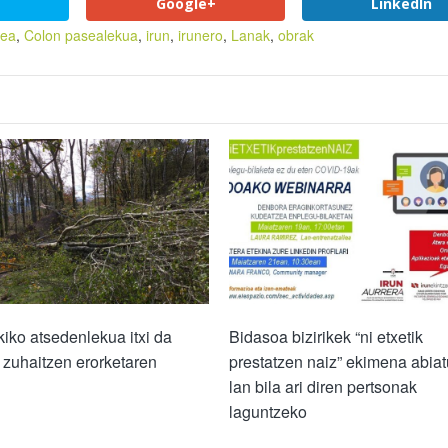
Google+
LinkedIn
zea
,
Colon pasealekua
,
irun
,
irunero
,
Lanak
,
obrak
kiko atsedenlekua itxi da
Bidasoa bizirikek “ni etxetik
 zuhaitzen erorketaren
prestatzen naiz” ekimena abiat
lan bila ari diren pertsonak
laguntzeko