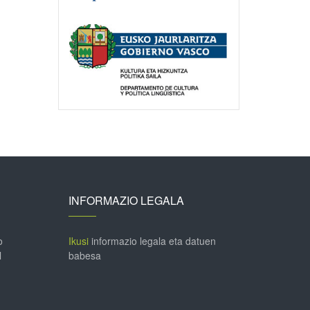
INFORMAZIO LEGALA
o
Ikusi
informazio legala eta datuen
l
babesa