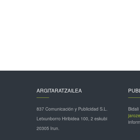
ARGITARATZAILEA
PUBL
837 Comunicación y Publicidad S.L.
Bidali
jaroz
Letxunborro Hiribidea 100, 2 eskubi
inform
20305 Irun.