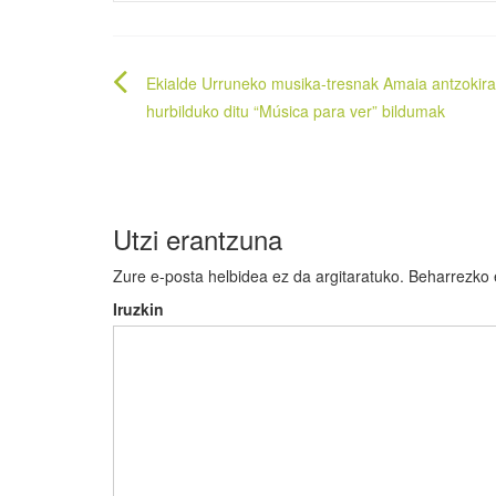
Bidalketetan
Ekialde Urruneko musika-tresnak Amaia antzokira
zehar
hurbilduko ditu “Música para ver” bildumak
nabigatu
Utzi erantzuna
Zure e-posta helbidea ez da argitaratuko.
Beharrezko
Iruzkin