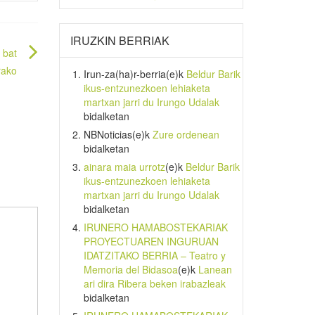
IRUZKIN BERRIAK
 bat
rako
Irun-za(ha)r-berria
(e)k
Beldur Barik
ikus-entzunezkoen lehiaketa
martxan jarri du Irungo Udalak
bidalketan
NBNoticias
(e)k
Zure ordenean
bidalketan
ainara maia urrotz
(e)k
Beldur Barik
ikus-entzunezkoen lehiaketa
martxan jarri du Irungo Udalak
bidalketan
IRUNERO HAMABOSTEKARIAK
PROYECTUAREN INGURUAN
IDATZITAKO BERRIA – Teatro y
Memoria del Bidasoa
(e)k
Lanean
ari dira Ribera beken irabazleak
bidalketan