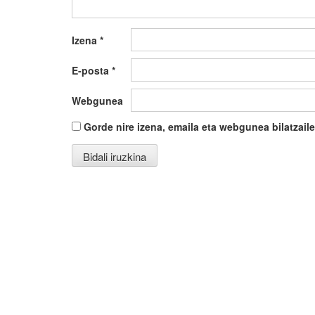
Izena
*
E-posta
*
Webgunea
Gorde nire izena, emaila eta webgunea bilatza