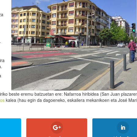
za
-
ira
a.
a
riko beste eremu batzuetan ere: Nafarroa hiribidea (San Juan plazare
yos
kalea (hau egin da dagoeneko, eskailera mekanikoen eta José Mar