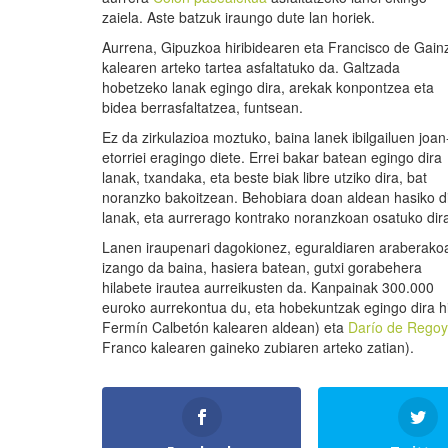
zaiela. Aste batzuk iraungo dute lan horiek.
Aurrena, Gipuzkoa hiribidearen eta Francisco de Gain
kalearen arteko tartea asfaltatuko da. Galtzada
hobetzeko lanak egingo dira, arekak konpontzea eta
bidea berrasfaltatzea, funtsean.
Ez da zirkulazioa moztuko, baina lanek ibilgailuen joan
etorriei eragingo diete. Errei bakar batean egingo dira
lanak, txandaka, eta beste biak libre utziko dira, bat
noranzko bakoitzean. Behobiara doan aldean hasiko d
lanak, eta aurrerago kontrako noranzkoan osatuko dir
Lanen iraupenari dagokionez, eguraldiaren araberako
izango da baina, hasiera batean, gutxi gorabehera
hilabete irautea aurreikusten da. Kanpainak 300.000
euroko aurrekontua du, eta hobekuntzak egingo dira hi
Fermín Calbetón kalearen aldean) eta
Darío de Rego
Franco kalearen gaineko zubiaren arteko zatian).