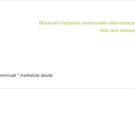
Bidasoako Ospitaleko profesionalek elkarretaratze
deitu dute ostirale
 eremuak
*
markatuta daude