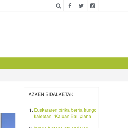
AZKEN BIDALKETAK
Euskararen birika berria Irungo
kaleetan: ‘Kalean Bai’ plana