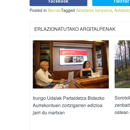
Facebook
Twitter
Posted in
Berriak
Tagged
Asfaltatze kanpaina
,
Asfaltat
ERLAZIONATUTAKO ARGITALPENAK
Sorotxi
Irungo Udalak Partaidetza Bidezko
zenbait
Aurrekontuen zortzigarren edizioa
ostean
jarri du martxan