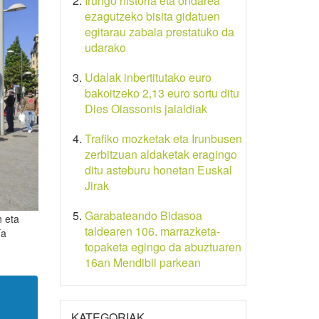
Irungo historia eta ondarea
ezagutzeko bisita gidatuen
egitarau zabala prestatuko da
udarako
Udalak inbertitutako euro
bakoitzeko 2,13 euro sortu ditu
Dies Oiassonis jaialdiak
Trafiko mozketak eta Irunbusen
zerbitzuan aldaketak eragingo
ditu asteburu honetan Euskal
Jirak
Garabateando Bidasoa
n eta
taldearen 106. marrazketa-
ía
topaketa egingo da abuztuaren
16an Mendibil parkean
KATEGORIAK