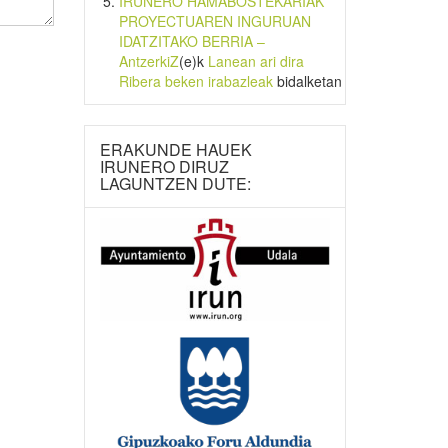
IRUNERO HAMABOSTEKARIAK
PROYECTUAREN INGURUAN
IDATZITAKO BERRIA –
AntzerkiZ
(e)k
Lanean ari dira
Ribera beken irabazleak
bidalketan
ERAKUNDE HAUEK
IRUNERO DIRUZ
LAGUNTZEN DUTE: