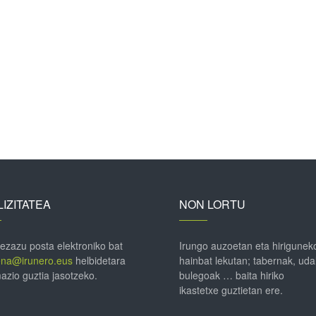
IZITATEA
NON LORTU
 ezazu posta elektroniko bat
Irungo auzoetan eta hirigunek
ena@irunero.eus
helbidetara
hainbat lekutan; tabernak, uda
azio guztia jasotzeko.
bulegoak … baita hiriko
ikastetxe guztietan ere.