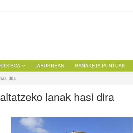
RTXIBOA
LABURREAN
BANAKETA PUNTUAK
hasi dira
ltatzeko lanak hasi dira