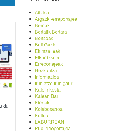
Aitzina
Argazki-erreportajea
Berriak
Bertatik Bertara
Bertsoak
Beti Gazte
Ekintzaileak
Elkarrizketa
Erreportajeak
Hezkuntza
Informazioa
Irun atzo Irun gaur
Kale inkesta
Kalean Bai
Kirolak
u du
Kolaborazioa
Kultura
LABURREAN
Publierreportajea