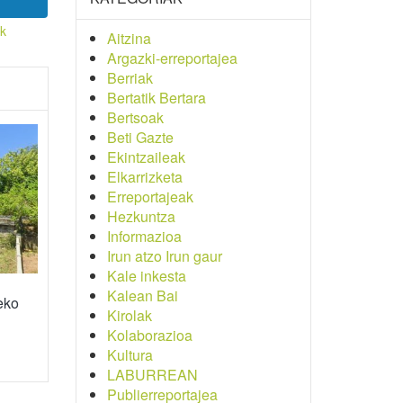
ak
Aitzina
Argazki-erreportajea
Berriak
Bertatik Bertara
Bertsoak
Beti Gazte
Ekintzaileak
Elkarrizketa
Erreportajeak
Hezkuntza
Informazioa
Irun atzo Irun gaur
Kale inkesta
Kalean Bai
eko
Kirolak
Kolaborazioa
Kultura
LABURREAN
Publierreportajea