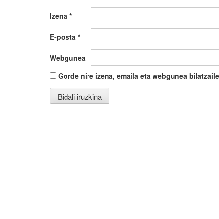
Izena
*
E-posta
*
Webgunea
Gorde nire izena, emaila eta webgunea bilatza