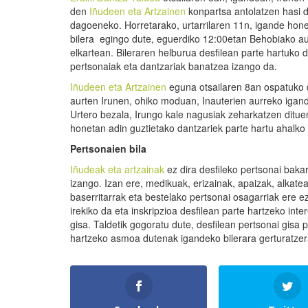
den
Iñudeen eta Artzainen
konpartsa antolatzen hasi 
dagoeneko. Horretarako, urtarrilaren 11n, igande hone
bilera egingo dute, eguerdiko 12:00etan Behobiako a
elkartean. Bileraren helburua desfilean parte hartuko 
pertsonaiak eta dantzariak banatzea izango da.
Iñudeen eta Artzainen
eguna otsailaren 8an ospatuko
aurten Irunen, ohiko moduan, Inauterien aurreko igan
Urtero bezala, Irungo kale nagusiak zeharkatzen dituen
honetan adin guztietako dantzariek parte hartu ahalko 
Pertsonaien bila
Iñudeak eta artzainak
ez dira desfileko pertsonai baka
izango. Izan ere, medikuak, erizainak, apaizak, alkatea
baserritarrak eta bestelako pertsonai osagarriak ere e
irekiko da eta inskripzioa desfilean parte hartzeko int
gisa. Taldetik gogoratu dute, desfilean pertsonai gisa 
hartzeko asmoa dutenak igandeko bilerara gerturatzer