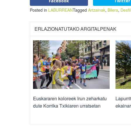
Facebook
Twitter
Posted in
LABURREAN
Tagged
Artzainak
,
Bilera
,
Desfi
ERLAZIONATUTAKO ARGITALPENAK
Euskararen koloreek Irun zeharkatu
Lapurri
dute Korrika Txikiaren urratsetan
ekainar