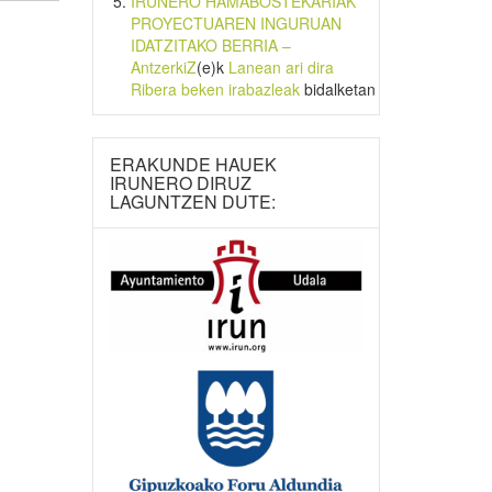
IRUNERO HAMABOSTEKARIAK
PROYECTUAREN INGURUAN
IDATZITAKO BERRIA –
AntzerkiZ
(e)k
Lanean ari dira
Ribera beken irabazleak
bidalketan
ERAKUNDE HAUEK
IRUNERO DIRUZ
LAGUNTZEN DUTE: