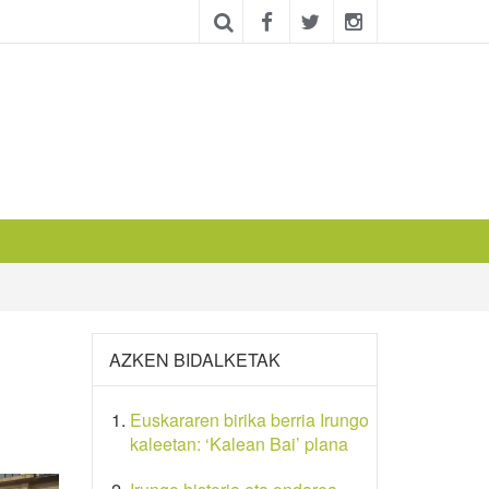
AZKEN BIDALKETAK
Euskararen birika berria Irungo
kaleetan: ‘Kalean Bai’ plana