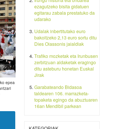
Irungo historia eta ondarea
ezagutzeko bisita gidatuen
egitarau zabala prestatuko da
udarako
Udalak inbertitutako euro
bakoitzeko 2,13 euro sortu ditu
Dies Oiassonis jaialdiak
Trafiko mozketak eta Irunbusen
zerbitzuan aldaketak eragingo
ditu asteburu honetan Euskal
Jirak
eko epea
Garabateando Bidasoa
antzari
taldearen 106. marrazketa-
e
topaketa egingo da abuztuaren
16an Mendibil parkean
KATEGORIAK