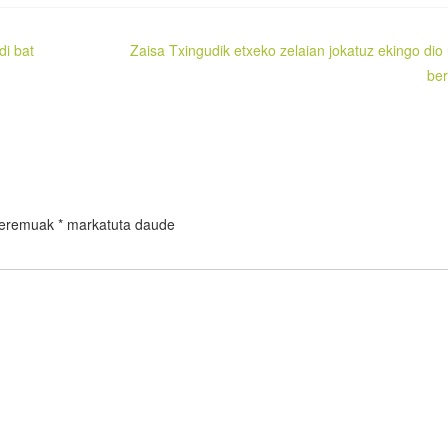
di bat
Zaisa Txingudik etxeko zelaian jokatuz ekingo dio 
ber
 eremuak
*
markatuta daude