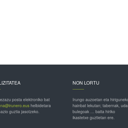
IZITATEA
NON LORTU
 ezazu posta elektroniko bat
Irungo auzoetan eta hirigunek
ena@irunero.eus
helbidetara
hainbat lekutan; tabernak, uda
azio guztia jasotzeko.
bulegoak … baita hiriko
ikastetxe guztietan ere.