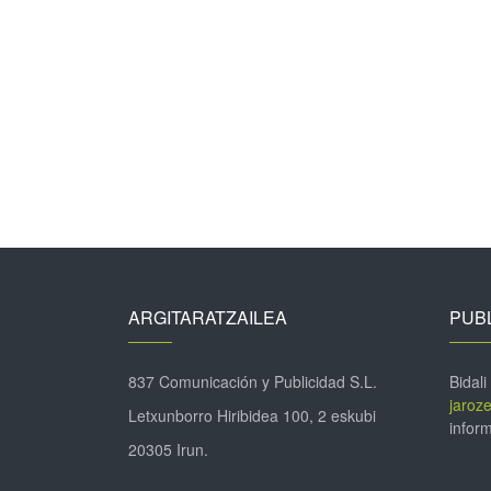
ARGITARATZAILEA
PUBL
837 Comunicación y Publicidad S.L.
Bidali
jaroz
Letxunborro Hiribidea 100, 2 eskubi
inform
20305 Irun.