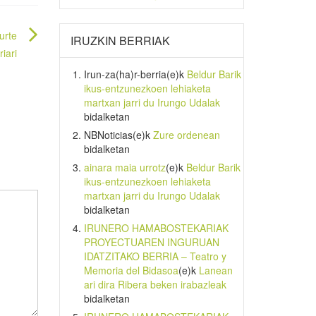
urte
IRUZKIN BERRIAK
riari
Irun-za(ha)r-berria
(e)k
Beldur Barik
ikus-entzunezkoen lehiaketa
martxan jarri du Irungo Udalak
bidalketan
NBNoticias
(e)k
Zure ordenean
bidalketan
ainara maia urrotz
(e)k
Beldur Barik
ikus-entzunezkoen lehiaketa
martxan jarri du Irungo Udalak
bidalketan
IRUNERO HAMABOSTEKARIAK
PROYECTUAREN INGURUAN
IDATZITAKO BERRIA – Teatro y
Memoria del Bidasoa
(e)k
Lanean
ari dira Ribera beken irabazleak
bidalketan