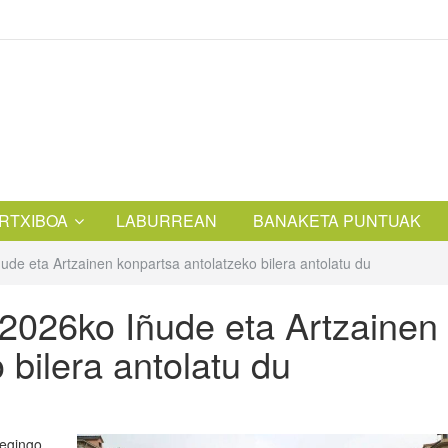
RTXIBOA
LABURREAN
BANAKETA PUNTUAK
ñude eta Artzainen konpartsa antolatzeko bilera antolatu du
 2026ko Iñude eta Artzainen
 bilera antolatu du
 egingo