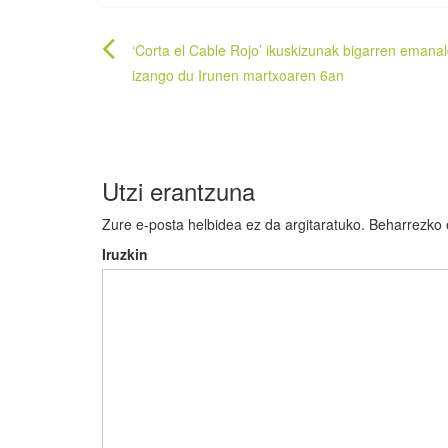
Bidalketetan
‘Corta el Cable Rojo’ ikuskizunak bigarren emanal
zehar
izango du Irunen martxoaren 6an
nabigatu
Utzi erantzuna
Zure e-posta helbidea ez da argitaratuko.
Beharrezko
Iruzkin