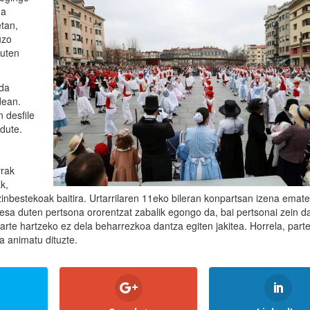
da
tan,
uzo
duten
 da
dean.
 desfile
dute.
rrak
k,
zinbestekoak baitira. Urtarrilaren 11eko bileran konpartsan izena emat
eresa duten pertsona ororentzat zabalik egongo da, bai pertsonai zein d
parte hartzeko ez dela beharrezkoa dantza egiten jakitea. Horrela, part
a animatu dituzte.