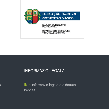
INFORMAZIO LEGALA
o
Ikusi
informazio legala eta datuen
l
babesa