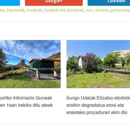
Google+
LinkedIn
lea
,
inauteriak
,
Inudeak
,
inudeak eta artzainak
,
irun
,
irunero
,
pertsonai
turriko Informazio Guneak
Irungo Udalak Elizatxo etorbid
en 1ean irekiko ditu ateak
eraikin degradatua erosi eta
eraisteko prozedurari ekin dio