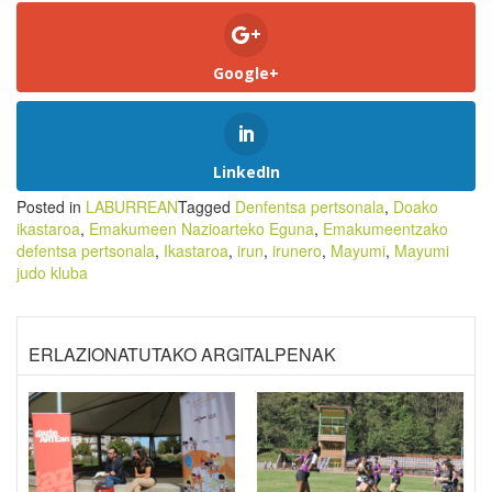
Google+
LinkedIn
Posted in
LABURREAN
Tagged
Denfentsa pertsonala
,
Doako
ikastaroa
,
Emakumeen Nazioarteko Eguna
,
Emakumeentzako
defentsa pertsonala
,
Ikastaroa
,
irun
,
irunero
,
Mayumi
,
Mayumi
judo kluba
ERLAZIONATUTAKO ARGITALPENAK