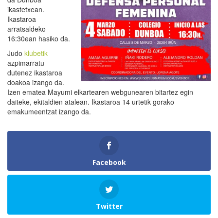
ikastetxean.
Ikastaroa
arratsaldeko
16:30ean hasiko da.
Judo
klubetik
azpimarratu
dutenez ikastaroa
doakoa izango da.
Izen ematea Mayumi elkartearen webgunearen bitartez egin
daiteke, ekitaldien atalean. Ikastaroa 14 urtetik gorako
emakumeentzat izango da.
Facebook
Twitter