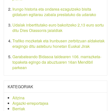
Irungo historia eta ondarea ezagutzeko bisita
gidatuen egitarau zabala prestatuko da udarako
Udalak inbertitutako euro bakoitzeko 2,13 euro sortu
ditu Dies Oiassonis jaialdiak
Trafiko mozketak eta Irunbusen zerbitzuan aldaketak
eragingo ditu asteburu honetan Euskal Jirak
Garabateando Bidasoa taldearen 106. marrazketa-
topaketa egingo da abuztuaren 16an Mendibil
parkean
KATEGORIAK
Aitzina
Argazki-erreportajea
Berriak