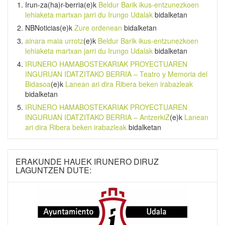
Irun-za(ha)r-berria
(e)k
Beldur Barik ikus-entzunezkoen
lehiaketa martxan jarri du Irungo Udalak
bidalketan
NBNoticias
(e)k
Zure ordenean
bidalketan
ainara maia urrotz
(e)k
Beldur Barik ikus-entzunezkoen
lehiaketa martxan jarri du Irungo Udalak
bidalketan
IRUNERO HAMABOSTEKARIAK PROYECTUAREN
INGURUAN IDATZITAKO BERRIA – Teatro y Memoria del
Bidasoa
(e)k
Lanean ari dira Ribera beken irabazleak
bidalketan
IRUNERO HAMABOSTEKARIAK PROYECTUAREN
INGURUAN IDATZITAKO BERRIA – AntzerkiZ
(e)k
Lanean
ari dira Ribera beken irabazleak
bidalketan
ERAKUNDE HAUEK IRUNERO DIRUZ
LAGUNTZEN DUTE: