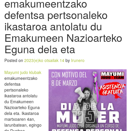
emakumeentzako
defentsa pertsonaleko
ikastaroa antolatu du
Emakumeen Nazioarteko
Eguna dela eta
Posted on
2023(e)ko otsailak 14
by
Irunero
Mayumi judo klubak
emakumeentzako
defentsa
pertsonaleko
ikastaroa antolatu
du Emakumeen
Nazioarteko Eguna
dela eta. Ikastaroa
martxoaren 4an,
larunbatean, egingo
da Dunboa