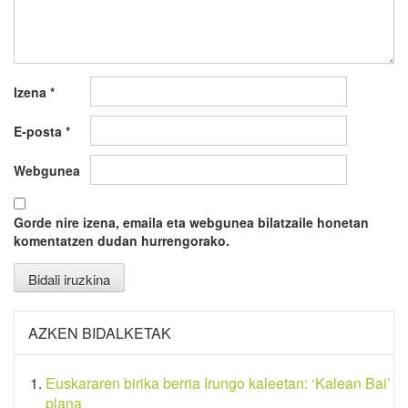
Izena
*
E-posta
*
Webgunea
Gorde nire izena, emaila eta webgunea bilatzaile honetan
komentatzen dudan hurrengorako.
AZKEN BIDALKETAK
Euskararen birika berria Irungo kaleetan: ‘Kalean Bai’
plana