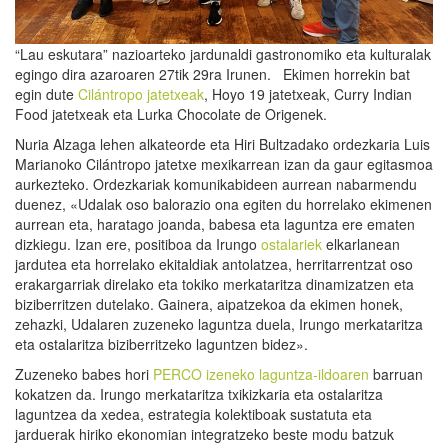
“Lau eskutara” nazioarteko jardunaldi gastronomiko eta kulturalak
egingo dira azaroaren 27tik 29ra Irunen. Ekimen horrekin bat
egin dute
Cilántropo jatetxeak
, Hoyo 19 jatetxeak, Curry Indian
Food jatetxeak eta Lurka Chocolate de Origenek.
Nuria Alzaga lehen alkateorde eta Hiri Bultzadako ordezkaria Luis
Marianoko Cilántropo jatetxe mexikarrean izan da gaur egitasmoa
aurkezteko. Ordezkariak komunikabideen aurrean nabarmendu
duenez, «Udalak oso balorazio ona egiten du horrelako ekimenen
aurrean eta, haratago joanda, babesa eta laguntza ere ematen
dizkiegu. Izan ere, positiboa da Irungo
ostalariek
elkarlanean
jardutea eta horrelako ekitaldiak antolatzea, herritarrentzat oso
erakargarriak direlako eta tokiko merkataritza dinamizatzen eta
biziberritzen dutelako. Gainera, aipatzekoa da ekimen honek,
zehazki, Udalaren zuzeneko laguntza duela, Irungo merkataritza
eta ostalaritza biziberritzeko laguntzen bidez».
Zuzeneko babes hori
PERCO izeneko laguntza-ildoaren
barruan
kokatzen da. Irungo merkataritza txikizkaria eta ostalaritza
laguntzea da xedea, estrategia kolektiboak sustatuta eta
jarduerak hiriko ekonomian integratzeko beste modu batzuk