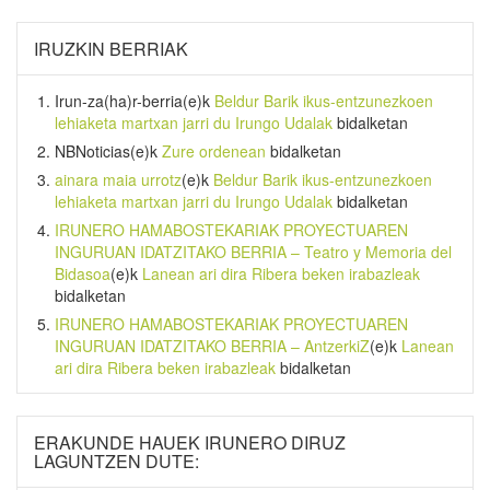
IRUZKIN BERRIAK
Irun-za(ha)r-berria
(e)k
Beldur Barik ikus-entzunezkoen
lehiaketa martxan jarri du Irungo Udalak
bidalketan
NBNoticias
(e)k
Zure ordenean
bidalketan
ainara maia urrotz
(e)k
Beldur Barik ikus-entzunezkoen
lehiaketa martxan jarri du Irungo Udalak
bidalketan
IRUNERO HAMABOSTEKARIAK PROYECTUAREN
INGURUAN IDATZITAKO BERRIA – Teatro y Memoria del
Bidasoa
(e)k
Lanean ari dira Ribera beken irabazleak
bidalketan
IRUNERO HAMABOSTEKARIAK PROYECTUAREN
INGURUAN IDATZITAKO BERRIA – AntzerkiZ
(e)k
Lanean
ari dira Ribera beken irabazleak
bidalketan
ERAKUNDE HAUEK IRUNERO DIRUZ
LAGUNTZEN DUTE: