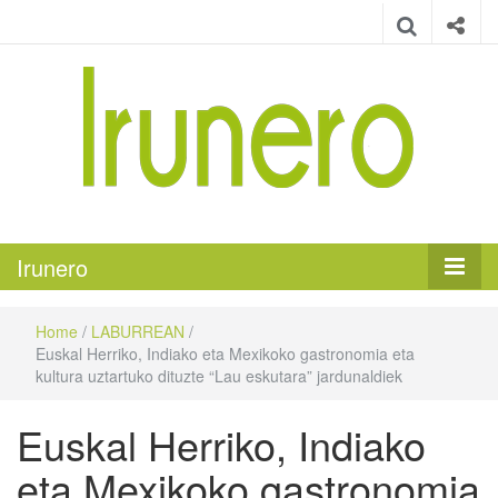
Irunero
Irungo euskarazko aldizkaria
Irunero
Home
/
LABURREAN
/
Euskal Herriko, Indiako eta Mexikoko gastronomia eta
kultura uztartuko dituzte “Lau eskutara” jardunaldiek
Euskal Herriko, Indiako
eta Mexikoko gastronomia