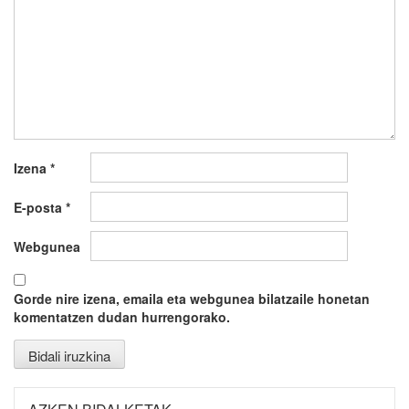
Izena
*
E-posta
*
Webgunea
Gorde nire izena, emaila eta webgunea bilatzaile honetan
komentatzen dudan hurrengorako.