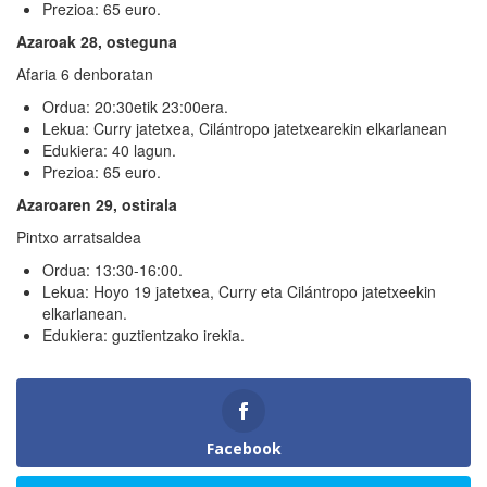
Prezioa: 65 euro.
Azaroak 28, osteguna
Afaria 6 denboratan
Ordua: 20:30etik 23:00era.
Lekua: Curry jatetxea, Cilántropo jatetxearekin elkarlanean
Edukiera: 40 lagun.
Prezioa: 65 euro.
Azaroaren 29, ostirala
Pintxo arratsaldea
Ordua: 13:30-16:00.
Lekua: Hoyo 19 jatetxea, Curry eta Cilántropo jatetxeekin
elkarlanean.
Edukiera: guztientzako irekia.
Facebook