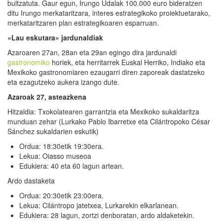
bultzatuta. Gaur egun, Irungo Udalak 100.000 euro bideratzen
ditu Irungo merkataritzara, interes estrategikoko proiektuetarako,
merkataritzaren plan estrategikoaren esparruan.
«Lau eskutara» jardunaldiak
Azaroaren 27an, 28an eta 29an egingo dira jardunaldi
gastronomiko
horiek, eta herritarrek Euskal Herriko, Indiako eta
Mexikoko gastronomiaren ezaugarri diren zaporeak dastatzeko
eta ezagutzeko aukera izango dute.
Azaroak 27, asteazkena
Hitzaldia: Txokolatearen garrantzia eta Mexikoko sukaldaritza
munduan zehar (Lurkako Pablo Ibarretxe eta Cilántropoko César
Sánchez sukaldarien eskutik)
Ordua: 18:30etik 19:30era.
Lekua: Oiasso museoa
Edukiera: 40 eta 60 lagun artean.
Ardo dastaketa
Ordua: 20:30etik 23:00era.
Lekua: Cilántropo jatetxea, Lurkarekin elkarlanean.
Edukiera: 28 lagun, zortzi denboratan, ardo aldaketekin.