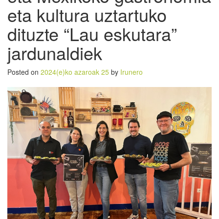
eta kultura uztartuko
dituzte “Lau eskutara”
jardunaldiek
Posted on
2024(e)ko azaroak 25
by
Irunero