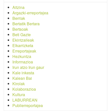
Aitzina
Argazki-erreportajea
Berriak
Bertatik Bertara
Bertsoak
Beti Gazte
Ekintzaileak
Elkarrizketa
Erreportajeak
Hezkuntza
Informazioa
Irun atzo Irun gaur
Kale inkesta
Kalean Bai
Kirolak
Kolaborazioa
Kultura
LABURREAN
Publierreportajea