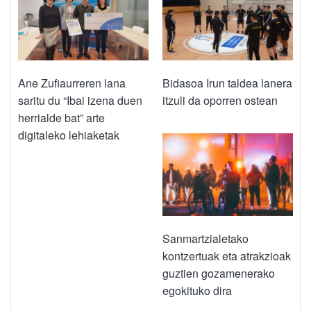
Ane Zufiaurreren lana
Bidasoa Irun taldea lanera
saritu du “Ibai izena duen
itzuli da oporren ostean
herrialde bat” arte
digitaleko lehiaketak
Sanmartzialetako
kontzertuak eta atrakzioak
guztien gozamenerako
egokituko dira