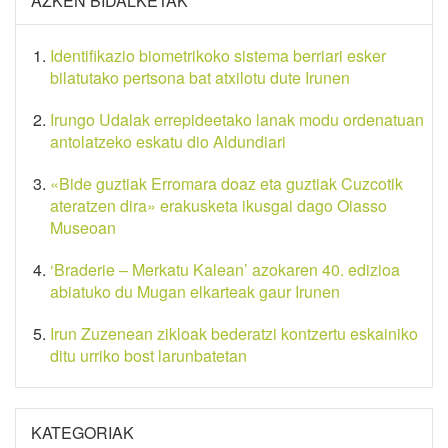
AZKEN BIDALKETAK
Identifikazio biometrikoko sistema berriari esker
bilatutako pertsona bat atxilotu dute Irunen
Irungo Udalak errepideetako lanak modu ordenatuan
antolatzeko eskatu dio Aldundiari
«Bide guztiak Erromara doaz eta guztiak Cuzcotik
ateratzen dira» erakusketa ikusgai dago Oiasso
Museoan
‘Braderie – Merkatu Kalean’ azokaren 40. edizioa
abiatuko du Mugan elkarteak gaur Irunen
Irun Zuzenean zikloak bederatzi kontzertu eskainiko
ditu urriko bost larunbatetan
KATEGORIAK