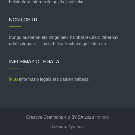
helbidetara informazio guztia jasotzeko.
NON LORTU
Irungo auzoetan eta hiriguneko hainbat lekutan; tabernak,
udal bulegoak … baita hiriko ikastetxe guztietan ere.
INFORMAZIO LEGALA
Ikusi
informazio legala eta datuen babesa
Creative Commons 4.0 BY-SA 2026
Irunero
Disenua:
3ymedia