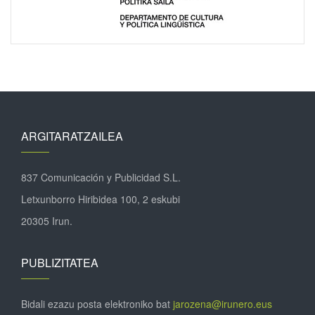
ARGITARATZAILEA
837 Comunicación y Publicidad S.L.
Letxunborro Hiribidea 100, 2 eskubi
20305 Irun.
PUBLIZITATEA
Bidali ezazu posta elektroniko bat
jarozena@irunero.eus