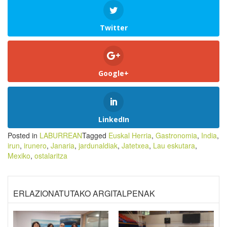
Twitter
Google+
LinkedIn
Posted in
LABURREAN
Tagged
Euskal Herria
,
Gastronomia
,
India
,
irun
,
irunero
,
Janaria
,
jardunaldiak
,
Jatetxea
,
Lau eskutara
,
Mexiko
,
ostalaritza
ERLAZIONATUTAKO ARGITALPENAK