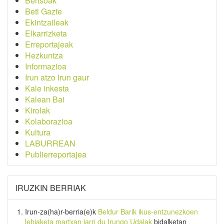
Bertsoak
Beti Gazte
Ekintzaileak
Elkarrizketa
Erreportajeak
Hezkuntza
Informazioa
Irun atzo Irun gaur
Kale inkesta
Kalean Bai
Kirolak
Kolaborazioa
Kultura
LABURREAN
Publierreportajea
IRUZKIN BERRIAK
Irun-za(ha)r-berria
(e)k
Beldur Barik ikus-entzunezkoen
lehiaketa martxan jarri du Irungo Udalak
bidalketan