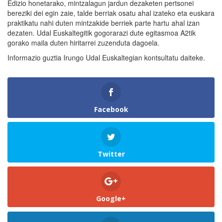
Edizio honetarako, mintzalagun jardun dezaketen pertsonei
bereziki dei egin zaie, talde berriak osatu ahal izateko eta euskara
praktikatu nahi duten mintzakide berriek parte hartu ahal izan
dezaten. Udal Euskaltegitik gogorarazi dute egitasmoa A2tik
gorako maila duten hiritarrei zuzenduta dagoela.
Informazio guztia Irungo Udal Euskaltegian kontsultatu daiteke.
Facebook
Twitter
Google+