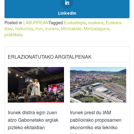
LinkedIn
Posted in
LABURREAN
Tagged
Euskaltegia
,
euskara
,
Euskara
ikasi
,
hizkuntza
,
irun
,
irunero
,
Mintzakide
,
Mintzalaguna
,
praktikatu
ERLAZIONATUTAKO ARGITALPENAK
Irunek distira egin zuen
Irunek prest du IAM
atzo Gabonetako argiak
pabiloirako proposamen
pizteko ekitaldian
ekonomiko eta tekniko