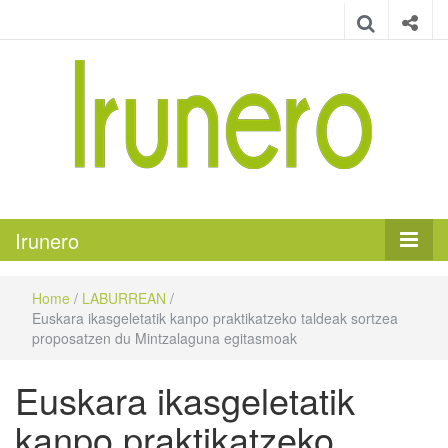
Irunero
Irungo euskarazko aldizkaria
Irunero
Home
/
LABURREAN
/
Euskara ikasgeletatik kanpo praktikatzeko taldeak sortzea
proposatzen du Mintzalaguna egitasmoak
Euskara ikasgeletatik
kanpo praktikatzeko