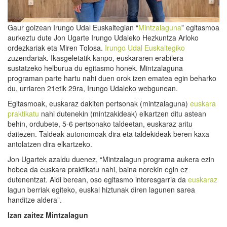
Gaur goizean Irungo Udal Euskaltegian “
Mintzalaguna
” egitasmoa
aurkeztu dute Jon Ugarte Irungo Udaleko Hezkuntza Arloko
ordezkariak eta Miren Tolosa.
Irungo Udal Euskaltegiko
zuzendariak. Ikasgeletatik kanpo, euskararen erabilera
sustatzeko helburua du egitasmo honek. Mintzalaguna
programan parte hartu nahi duen orok izen ematea egin beharko
du, urriaren 21etik 29ra, Irungo Udaleko webgunean.
Egitasmoak, euskaraz dakiten pertsonak (mintzalaguna)
euskara
praktikatu
nahi dutenekin (mintzakideak) elkartzen ditu astean
behin, ordubete, 5-6 pertsonako taldeetan, euskaraz aritu
daitezen. Taldeak autonomoak dira eta taldekideak beren kaxa
antolatzen dira elkartzeko.
Jon Ugartek azaldu duenez, “Mintzalagun programa aukera ezin
hobea da euskara praktikatu nahi, baina norekin egin ez
dutenentzat. Aldi berean, oso egitasmo interesgarria da
euskaraz
lagun berriak egiteko, euskal hiztunak diren lagunen sarea
handitze aldera”.
Izan zaitez Mintzalagun