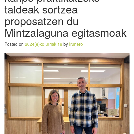
taldeak sortzea
proposatzen du
Mintzalaguna egitasmoak
Posted on
2024(e)ko urriak 16
by
Irunero