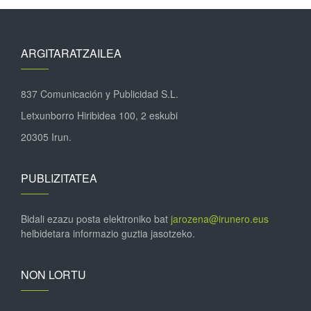
ARGITARATZAILEA
837 Comunicación y Publicidad S.L.
Letxunborro Hiribidea 100, 2 eskubi
20305 Irun.
PUBLIZITATEA
Bidali ezazu posta elektroniko bat
jarozena@irunero.eus
helbidetara informazio guztia jasotzeko.
NON LORTU