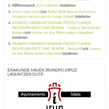
NBNoticias
(e)k
Zure ordenean
bidalketan
ainara maia urrotz
(e)k
Beldur Barik ikus-entzunezkoen
lehiaketa martxan jarri du Irungo Udalak
bidalketan
IRUNERO HAMABOSTEKARIAK PROYECTUAREN
INGURUAN IDATZITAKO BERRIA – Teatro y Memoria del
Bidasoa
(e)k
Lanean ari dira Ribera beken irabazleak
bidalketan
IRUNERO HAMABOSTEKARIAK PROYECTUAREN
INGURUAN IDATZITAKO BERRIA – AntzerkiZ
(e)k
Lanean
ari dira Ribera beken irabazleak
bidalketan
ERAKUNDE HAUEK IRUNERO DIRUZ
LAGUNTZEN DUTE: