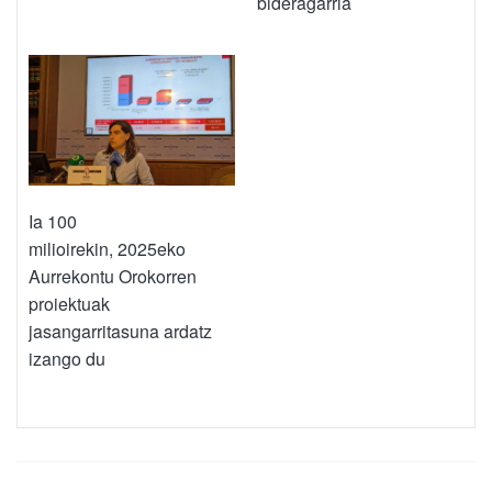
bideragarria
Ia 100
milioirekin, 2025eko
Aurrekontu Orokorren
proiektuak
jasangarritasuna ardatz
izango du