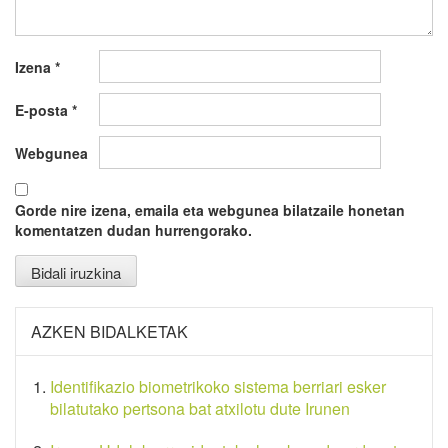
Izena
*
E-posta
*
Webgunea
Gorde nire izena, emaila eta webgunea bilatzaile honetan
komentatzen dudan hurrengorako.
AZKEN BIDALKETAK
Identifikazio biometrikoko sistema berriari esker
bilatutako pertsona bat atxilotu dute Irunen