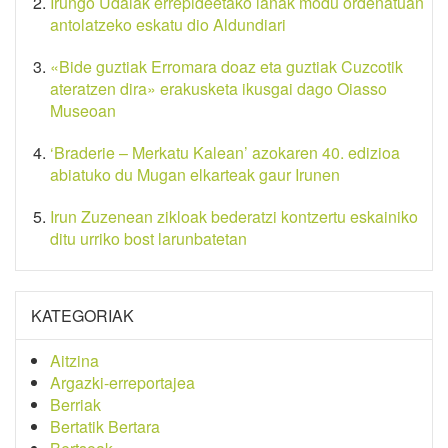
Irungo Udalak errepideetako lanak modu ordenatuan
antolatzeko eskatu dio Aldundiari
«Bide guztiak Erromara doaz eta guztiak Cuzcotik
ateratzen dira» erakusketa ikusgai dago Oiasso
Museoan
‘Braderie – Merkatu Kalean’ azokaren 40. edizioa
abiatuko du Mugan elkarteak gaur Irunen
Irun Zuzenean zikloak bederatzi kontzertu eskainiko
ditu urriko bost larunbatetan
KATEGORIAK
Aitzina
Argazki-erreportajea
Berriak
Bertatik Bertara