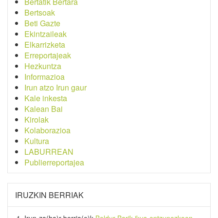
Bertatik Bertara
Bertsoak
Beti Gazte
Ekintzaileak
Elkarrizketa
Erreportajeak
Hezkuntza
Informazioa
Irun atzo Irun gaur
Kale inkesta
Kalean Bai
Kirolak
Kolaborazioa
Kultura
LABURREAN
Publierreportajea
IRUZKIN BERRIAK
Irun-za(ha)r-berria
(e)k
Beldur Barik ikus-entzunezkoen