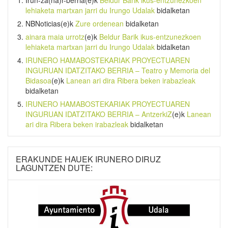
lehiaketa martxan jarri du Irungo Udalak
bidalketan
NBNoticias
(e)k
Zure ordenean
bidalketan
ainara maia urrotz
(e)k
Beldur Barik ikus-entzunezkoen
lehiaketa martxan jarri du Irungo Udalak
bidalketan
IRUNERO HAMABOSTEKARIAK PROYECTUAREN
INGURUAN IDATZITAKO BERRIA – Teatro y Memoria del
Bidasoa
(e)k
Lanean ari dira Ribera beken irabazleak
bidalketan
IRUNERO HAMABOSTEKARIAK PROYECTUAREN
INGURUAN IDATZITAKO BERRIA – AntzerkiZ
(e)k
Lanean
ari dira Ribera beken irabazleak
bidalketan
ERAKUNDE HAUEK IRUNERO DIRUZ
LAGUNTZEN DUTE: