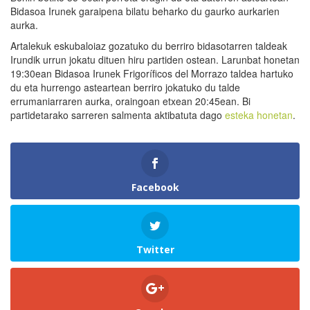
Bidasoa Irunek garaipena bilatu beharko du gaurko aurkarien
aurka.
Artalekuk eskubaloiaz gozatuko du berriro bidasotarren taldeak
Irundik urrun jokatu dituen hiru partiden ostean. Larunbat honetan
19:30ean Bidasoa Irunek Frigoríficos del Morrazo taldea hartuko
du eta hurrengo asteartean berriro jokatuko du talde
errumaniarraren aurka, oraingoan etxean 20:45ean. Bi
partidetarako sarreren salmenta aktibatuta dago
esteka honetan
.
Facebook
Twitter