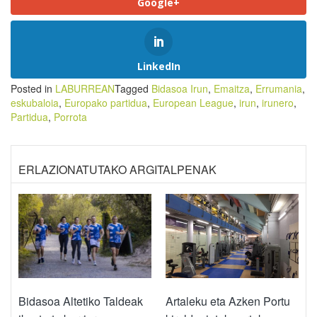
Google+
LinkedIn
Posted in
LABURREAN
Tagged
Bidasoa Irun
,
Emaitza
,
Errumania
,
eskubaloia
,
Europako partidua
,
European League
,
irun
,
irunero
,
Partidua
,
Porrota
ERLAZIONATUTAKO ARGITALPENAK
Artaleku eta Azken Portu
Bidasoa Altetiko Taldeak