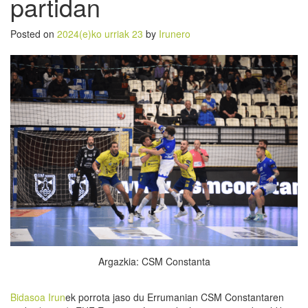
partidan
Posted on
2024(e)ko urriak 23
by
Irunero
Argazkia: CSM Constanta
Bidasoa Irun
ek porrota jaso du Errumanian CSM Constantaren