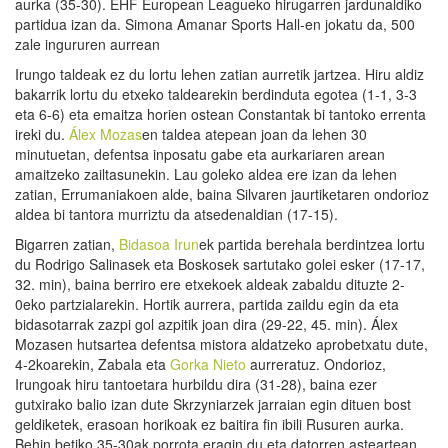
aurka (35-30). EHF European Leagueko hirugarren jardunaldiko
partidua izan da. Simona Amanar Sports Hall-en jokatu da, 500
zale ingururen aurrean
Irungo taldeak ez du lortu lehen zatian aurretik jartzea. Hiru aldiz
bakarrik lortu du etxeko taldearekin berdinduta egotea (1-1, 3-3
eta 6-6) eta emaitza horien ostean Constantak bi tantoko errenta
ireki du.
Álex Mozas
en taldea atepean joan da lehen 30
minutuetan, defentsa inposatu gabe eta aurkariaren arean
amaitzeko zailtasunekin. Lau goleko aldea ere izan da lehen
zatian, Errumaniakoen alde, baina Silvaren jaurtiketaren ondorioz
aldea bi tantora murriztu da atsedenaldian (17-15).
Bigarren zatian,
Bidasoa Irun
ek partida berehala berdintzea lortu
du Rodrigo Salinasek eta Boskosek sartutako golei esker (17-17,
32. min), baina berriro ere etxekoek aldeak zabaldu dituzte 2-
0eko partzialarekin. Hortik aurrera, partida zaildu egin da eta
bidasotarrak zazpi gol azpitik joan dira (29-22, 45. min). Álex
Mozasen hutsartea defentsa mistora aldatzeko aprobetxatu dute,
4-2koarekin, Zabala eta
Gorka Nieto
aurreratuz. Ondorioz,
Irungoak hiru tantoetara hurbildu dira (31-28), baina ezer
gutxirako balio izan dute Skrzyniarzek jarraian egin dituen bost
geldiketek, erasoan horikoak ez baitira fin ibili Rusuren aurka.
Behin betiko 35-30ak porrota eragin du eta datorren asteartean