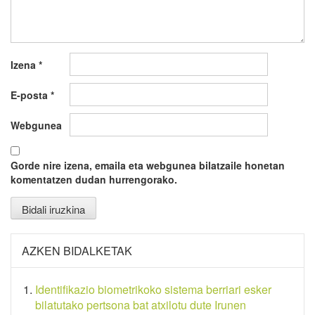
Izena
*
E-posta
*
Webgunea
Gorde nire izena, emaila eta webgunea bilatzaile honetan
komentatzen dudan hurrengorako.
AZKEN BIDALKETAK
Identifikazio biometrikoko sistema berriari esker
bilatutako pertsona bat atxilotu dute Irunen