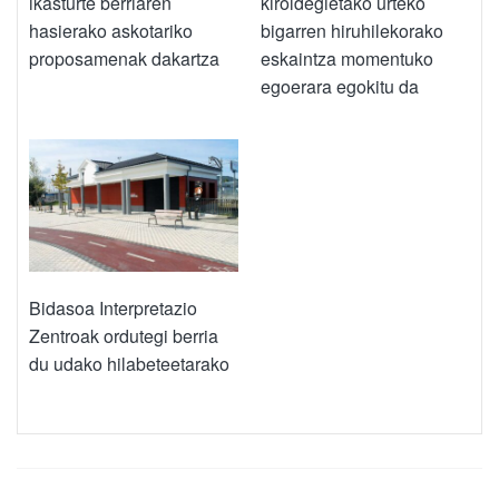
kiroldegietako urteko
ikasturte berriaren
bigarren hiruhilekorako
hasierako askotariko
eskaintza momentuko
proposamenak dakartza
egoerara egokitu da
Bidasoa Interpretazio
Zentroak ordutegi berria
du udako hilabeteetarako