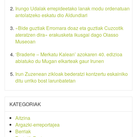
Irungo Udalak errepideetako lanak modu ordenatuan
antolatzeko eskatu dio Aldundiari
«Bide guztiak Erromara doaz eta guztiak Cuzcotik
ateratzen dira» erakusketa ikusgai dago Oiasso
Museoan
‘Braderie – Merkatu Kalean’ azokaren 40. edizioa
abiatuko du Mugan elkarteak gaur Irunen
Irun Zuzenean zikloak bederatzi kontzertu eskainiko
ditu urriko bost larunbatetan
KATEGORIAK
Aitzina
Argazki-erreportajea
Berriak