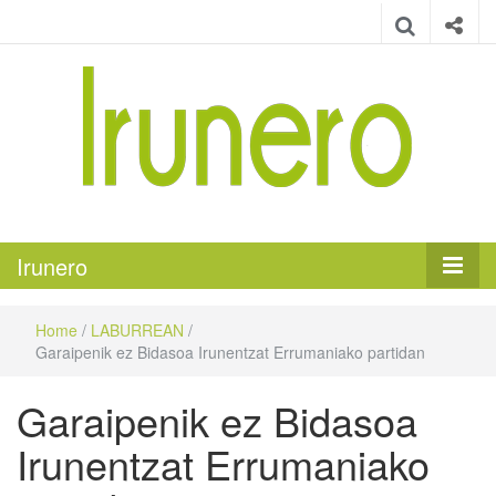
Irunero
Irungo euskarazko aldizkaria
Irunero
Home
/
LABURREAN
/
Garaipenik ez Bidasoa Irunentzat Errumaniako partidan
Garaipenik ez Bidasoa
Irunentzat Errumaniako