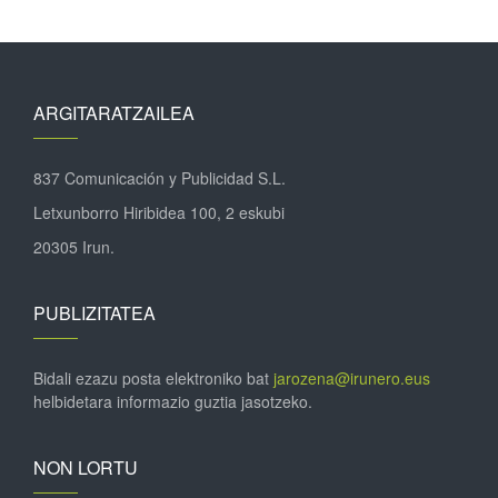
ARGITARATZAILEA
837 Comunicación y Publicidad S.L.
Letxunborro Hiribidea 100, 2 eskubi
20305 Irun.
PUBLIZITATEA
Bidali ezazu posta elektroniko bat
jarozena@irunero.eus
helbidetara informazio guztia jasotzeko.
NON LORTU