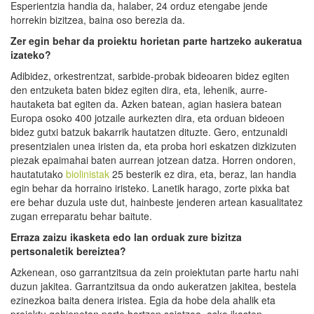
Esperientzia handia da, halaber, 24 orduz etengabe jende
horrekin bizitzea, baina oso berezia da.
Zer egin behar da proiektu horietan parte hartzeko aukeratua
izateko?
Adibidez, orkestrentzat, sarbide-probak bideoaren bidez egiten
den entzuketa baten bidez egiten dira, eta, lehenik, aurre-
hautaketa bat egiten da. Azken batean, agian hasiera batean
Europa osoko 400 jotzaile aurkezten dira, eta orduan bideoen
bidez gutxi batzuk bakarrik hautatzen dituzte. Gero, entzunaldi
presentzialen unea iristen da, eta proba hori eskatzen dizkizuten
piezak epaimahai baten aurrean jotzean datza. Horren ondoren,
hautatutako
biolinistak
25 besterik ez dira, eta, beraz, lan handia
egin behar da horraino iristeko. Lanetik harago, zorte pixka bat
ere behar duzula uste dut, hainbeste jenderen artean kasualitatez
zugan erreparatu behar baitute.
Erraza zaizu ikasketa edo lan orduak zure bizitza
pertsonaletik bereiztea?
Azkenean, oso garrantzitsua da zein proiektutan parte hartu nahi
duzun jakitea. Garrantzitsua da ondo aukeratzen jakitea, bestela
ezinezkoa baita denera iristea. Egia da hobe dela ahalik eta