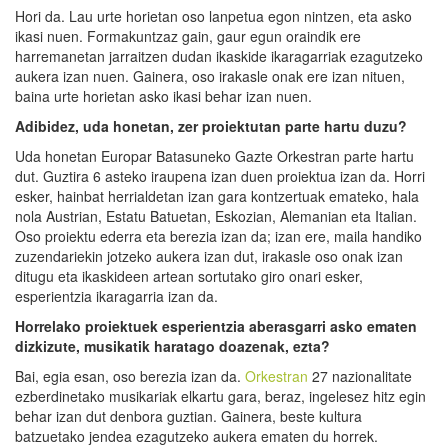
Hori da. Lau urte horietan oso lanpetua egon nintzen, eta asko
ikasi nuen. Formakuntzaz gain, gaur egun oraindik ere
harremanetan jarraitzen dudan ikaskide ikaragarriak ezagutzeko
aukera izan nuen. Gainera, oso irakasle onak ere izan nituen,
baina urte horietan asko ikasi behar izan nuen.
Adibidez, uda honetan, ze
r
proiektutan parte hartu duzu?
Uda honetan Europar Batasuneko Gazte Orkestran parte hartu
dut. Guztira 6 asteko iraupena izan duen proiektua izan da. Horri
esker, hainbat herrialdetan izan gara kontzertuak emateko, hala
nola Austrian, Estatu Batuetan, Eskozian, Alemanian eta Italian.
Oso proiektu ederra eta berezia izan da; izan ere, maila handiko
zuzendariekin jotzeko aukera izan dut, irakasle oso onak izan
ditugu eta ikaskideen artean sortutako giro onari esker,
esperientzia ikaragarria izan da.
Horrelako proiektuek esperientzia aberasgarri asko ematen
dizkizute, musikatik haratago doazenak, ezta?
Bai, egia esan, oso berezia izan da.
Orkestran
27 nazionalitate
ezberdinetako musikariak elkartu gara, beraz, ingelesez hitz egin
behar izan dut denbora guztian. Gainera, beste kultura
batzuetako jendea ezagutzeko aukera ematen du horrek.