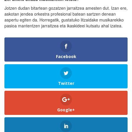
Jotzen dudan bitartean gozatzen jarraitzea amesten dut. Izan ere,
askotan jendea orkestra profesional batean sartzen denean
aspertu egiten da. Horregatik, gustatuko litzaidake musikarekiko
pasioa mantentzen jarraitzea eta ikaskideei kutsatu ahal izatea.
Facebook
Twitter
Google+