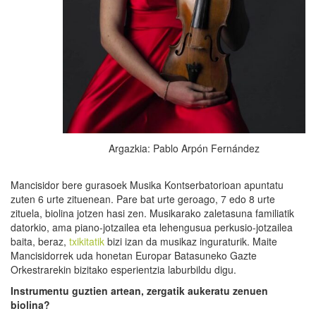
Argazkia: Pablo Arpón Fernández
Mancisidor bere gurasoek Musika Kontserbatorioan apuntatu
zuten 6 urte zituenean. Pare bat urte geroago, 7 edo 8 urte
zituela, biolina jotzen hasi zen. Musikarako zaletasuna familiatik
datorkio, ama piano-jotzailea eta lehengusua perkusio-jotzailea
baita, beraz,
txikitatik
bizi izan da musikaz inguraturik. Maite
Mancisidorrek uda honetan Europar Batasuneko Gazte
Orkestrarekin bizitako esperientzia laburbildu digu.
Instrumentu guztien artean, zergatik aukeratu zenuen
biolina?