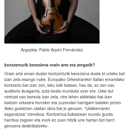
Argazkia: Pablo Arpón Fernández
kontzerturik bereziena orain arte eta zergatik?
Orain arte eman dudan kontzerturik bereziena duela bi urteko bat
izan zela esango nuke. Europako Orkestrarekin Italian emandako
kontzertu bat izan zen, leku txiki batean, hau da, ez zen oso
auditorio ikusgarria, ezta beste munduko ezer ere. Uste dut
niretzat oso berezia izan zela, nire lehen aldietako bat izan
baitzen orkestra horrekin eta zuzendari harrigarri batekin jotzen.
Asko gustatzen zaidan obra bat jo genuen, “Udaberriaren
sagaratzea” izenekoa. Kontzertua bukatzean mundu guztia
harritua zegoen eta inork ez zuen hitzik une hartan bizi berri
genuena deskribatzeko.