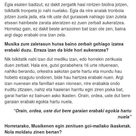
Egia esaten badizut, ez dakit zergatik hasi nintzen biolina jotzen,
txikitatik tronpeta jo nahi nuelako. Egia da nire anaiak tronboia
jotzen zuela jada, eta nik uste dut gurasoek nahiago izan zutela
etxean hainbeste zarata ateratzen ez zuen zerbait aukeratzea.
Horretaz gain, ez dakit beste arrazoiren bat izan ote zen, baina
argi dago erabaki ona izan zela.
Musika
zure
zaletasun hutsa baino zerbait gehiago izatea
erabaki duzu. Erraza izan da bide hori aukeratzea?
Nik txikitatik nahi izan dut mediku izan, edo horrekin zerikusia
duen zerbait. Hala ere, gutxi gorabehera 16 urte nituenean,
nahiko berandu, orkestra askotan parte hartu eta mundu hau
hobeto ezagutu ondoren, bide hau hartzea erabaki nuen. Argi
izan nuenean eta familiari esan nionean, nire erabakia ondo
iruditu zitzaien, nahiz eta hasieran harritu egin ziren pixka bat,
garai hartan ez bainuen asko ikasten. Orain, ordea, uste dut bere
garaian erabaki egokia hartu nuela.
“Orain, ordea, uste dut bere garaian erabaki egokia hartu
nuela”
Horretarako, Musikenen egin zenituen goi-mailako ikasketak.
Nola moldatu zinen bertan?