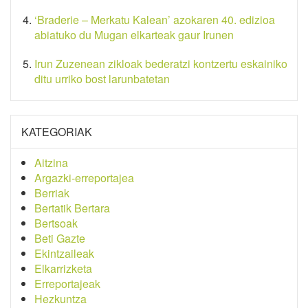
‘Braderie – Merkatu Kalean’ azokaren 40. edizioa
abiatuko du Mugan elkarteak gaur Irunen
Irun Zuzenean zikloak bederatzi kontzertu eskainiko
ditu urriko bost larunbatetan
KATEGORIAK
Aitzina
Argazki-erreportajea
Berriak
Bertatik Bertara
Bertsoak
Beti Gazte
Ekintzaileak
Elkarrizketa
Erreportajeak
Hezkuntza