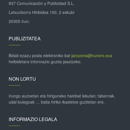
837 Comunicación y Publicidad S.L.
Letxunborro Hiribidea 100, 2 eskubi
20305 Irun.
PUBLIZITATEA
Bidali ezazu posta elektroniko bat
jarozena@irunero.eus
helbidetara informazio guztia jasotzeko.
NON LORTU
Irungo auzoetan eta hiriguneko hainbat lekutan; tabernak,
udal bulegoak … baita hiriko ikastetxe guztietan ere.
INFORMAZIO LEGALA