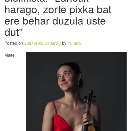
harago, zorte pixka bat
ere behar duzula uste
dut”
Posted on
2024(e)ko urriak 23
by
Irunero
Maite