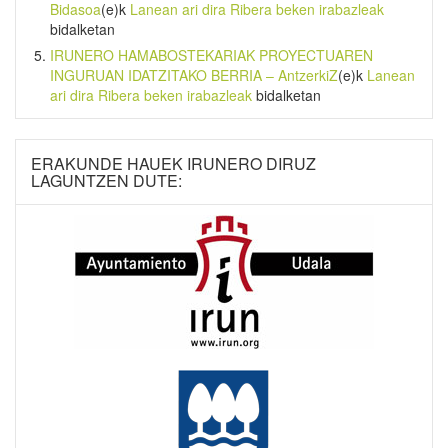
Bidasoa
(e)k
Lanean ari dira Ribera beken irabazleak
bidalketan
IRUNERO HAMABOSTEKARIAK PROYECTUAREN
INGURUAN IDATZITAKO BERRIA – AntzerkiZ
(e)k
Lanean
ari dira Ribera beken irabazleak
bidalketan
ERAKUNDE HAUEK IRUNERO DIRUZ
LAGUNTZEN DUTE: