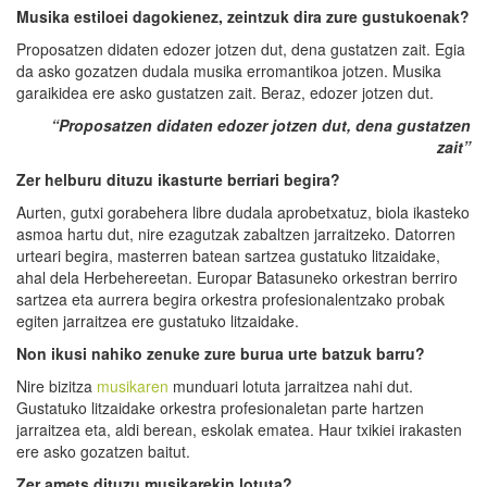
Musika estiloei dagokienez, zeintzuk dira zure gustukoenak?
Proposatzen didaten edozer jotzen dut, dena gustatzen zait. Egia
da asko gozatzen dudala musika erromantikoa jotzen. Musika
garaikidea ere asko gustatzen zait. Beraz, edozer jotzen dut.
“Proposatzen didaten edozer jotzen dut, dena gustatzen
zait”
Zer helburu dituzu ikasturte berriari begira?
Aurten, gutxi gorabehera libre dudala aprobetxatuz, biola ikasteko
asmoa hartu dut, nire ezagutzak zabaltzen jarraitzeko. Datorren
urteari begira, masterren batean sartzea gustatuko litzaidake,
ahal dela Herbehereetan. Europar Batasuneko orkestran berriro
sartzea eta aurrera begira orkestra profesionalentzako probak
egiten jarraitzea ere gustatuko litzaidake.
Non ikusi nahiko zenuke zure burua urte batzuk barru?
Nire bizitza
musikaren
munduari lotuta jarraitzea nahi dut.
Gustatuko litzaidake orkestra profesionaletan parte hartzen
jarraitzea eta, aldi berean, eskolak ematea. Haur txikiei irakasten
ere asko gozatzen baitut.
Zer amets dituzu musikarekin lotuta?