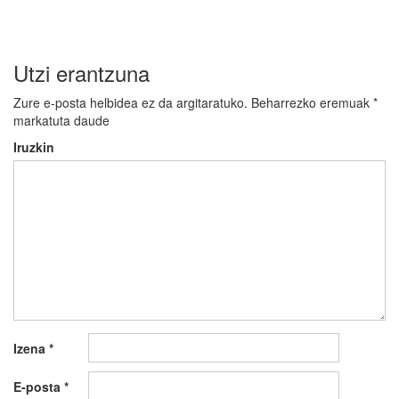
Utzi erantzuna
Zure e-posta helbidea ez da argitaratuko.
Beharrezko eremuak
*
markatuta daude
Iruzkin
Izena
*
E-posta
*