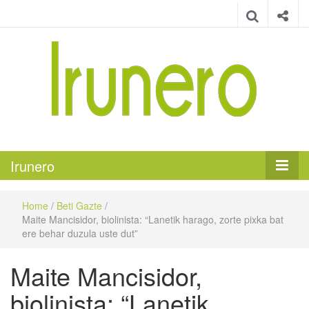
Irunero
Irungo euskarazko aldizkaria
Irunero
Home
/
Beti Gazte
/
Maite Mancisidor, biolinista: “Lanetik harago, zorte pixka bat
ere behar duzula uste dut”
Maite Mancisidor,
biolinista: “Lanetik