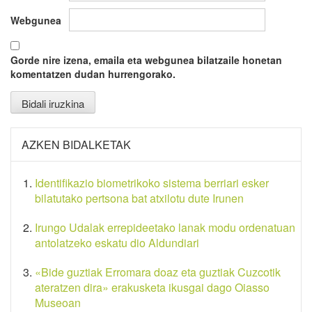
Webgunea
Gorde nire izena, emaila eta webgunea bilatzaile honetan
komentatzen dudan hurrengorako.
AZKEN BIDALKETAK
Identifikazio biometrikoko sistema berriari esker
bilatutako pertsona bat atxilotu dute Irunen
Irungo Udalak errepideetako lanak modu ordenatuan
antolatzeko eskatu dio Aldundiari
«Bide guztiak Erromara doaz eta guztiak Cuzcotik
ateratzen dira» erakusketa ikusgai dago Oiasso
Museoan