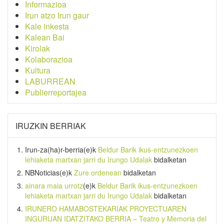
Informazioa
Irun atzo Irun gaur
Kale inkesta
Kalean Bai
Kirolak
Kolaborazioa
Kultura
LABURREAN
Publierreportajea
IRUZKIN BERRIAK
Irun-za(ha)r-berria
(e)k
Beldur Barik ikus-entzunezkoen
lehiaketa martxan jarri du Irungo Udalak
bidalketan
NBNoticias
(e)k
Zure ordenean
bidalketan
ainara maia urrotz
(e)k
Beldur Barik ikus-entzunezkoen
lehiaketa martxan jarri du Irungo Udalak
bidalketan
IRUNERO HAMABOSTEKARIAK PROYECTUAREN
INGURUAN IDATZITAKO BERRIA – Teatro y Memoria del