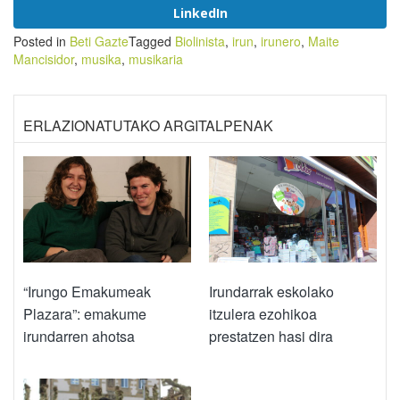
LinkedIn
Posted in
Beti Gazte
Tagged
Biolinista
,
irun
,
irunero
,
Maite
Mancisidor
,
musika
,
musikaria
ERLAZIONATUTAKO ARGITALPENAK
“Irungo Emakumeak
Irundarrak eskolako
Plazara”: emakume
itzulera ezohikoa
irundarren ahotsa
prestatzen hasi dira