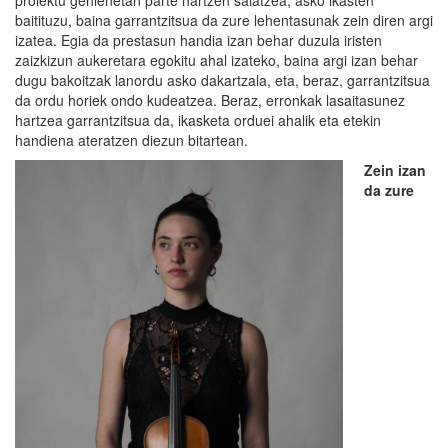
proiektu gehienetan parte hartzen saiatzea, asko ikasten
baitituzu, baina garrantzitsua da zure lehentasunak zein diren argi
izatea. Egia da prestasun handia izan behar duzula iristen
zaizkizun aukeretara egokitu ahal izateko, baina argi izan behar
dugu bakoitzak lanordu asko dakartzala, eta, beraz, garrantzitsua
da ordu horiek ondo kudeatzea. Beraz, erronkak lasaitasunez
hartzea garrantzitsua da, ikasketa orduei ahalik eta etekin
handiena ateratzen diezun bitartean.
Zein izan
da zure