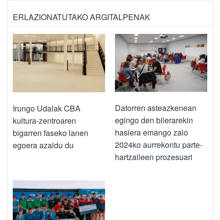
ERLAZIONATUTAKO ARGITALPENAK
Datorren asteazkenean
Irungo Udalak CBA
egingo den bilerarekin
kultura-zentroaren
hasiera emango zaio
bigarren faseko lanen
2024ko aurrekontu parte-
egoera azaldu du
hartzaileen prozesuari