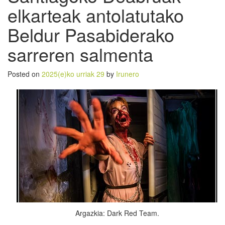
elkarteak antolatutako
Beldur Pasabiderako
sarreren salmenta
Posted on
2025(e)ko urriak 29
by
Irunero
Argazkia: Dark Red Team.