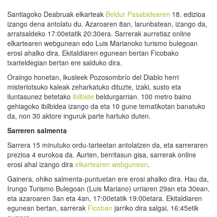
Santiagoko Deabruak elkarteak
Beldur Pasabidearen
18. edizioa
izango dena antolatu du. Azaroaren 8an, larunbatean, izango da,
arratsaldeko 17:00etatik 20:30era. Sarrerak aurretiaz online
elkartearen webgunean edo Luis Marianoko turismo bulegoan
erosi ahalko dira. Ekitaldiaren egunean bertan Ficobako
txarteldegian bertan ere salduko dira.
Oraingo honetan, ikusleek Pozosombrío del Diablo herri
misteriotsuko kaleak zeharkatuko dituzte, izaki, susto eta
iluntasunez betetako
ibilbide
beldurgarrian. 100 metro baino
gehiagoko ibilbidea izango da eta 10 gune tematikotan banatuko
da, non 30 aktore inguruk parte hartuko duten.
Sarreren salmenta
Sarrera 15 minutuko ordu-tarteetan antolatzen da, eta sarreraren
prezioa 4 eurokoa da. Aurten, berritasun gisa, sarrerak online
erosi ahal izango dira
elkartearen webgunean
.
Gainera, ohiko salmenta-puntuetan ere erosi ahalko dira. Hau da,
Irungo Turismo Bulegoan (Luis Mariano) urriaren 29an eta 30ean,
eta azaroaren 3an eta 4an, 17:00etatik 19:00etara. Ekitaldiaren
egunean bertan, sarrerak
Ficoban
jarriko dira salgai, 16:45etik