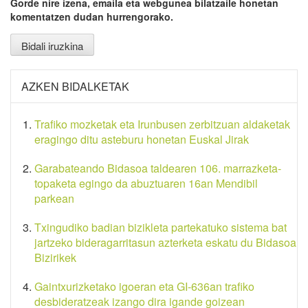
Gorde nire izena, emaila eta webgunea bilatzaile honetan
komentatzen dudan hurrengorako.
AZKEN BIDALKETAK
Trafiko mozketak eta Irunbusen zerbitzuan aldaketak
eragingo ditu asteburu honetan Euskal Jirak
Garabateando Bidasoa taldearen 106. marrazketa-
topaketa egingo da abuztuaren 16an Mendibil
parkean
Txingudiko badian bizikleta partekatuko sistema bat
jartzeko bideragarritasun azterketa eskatu du Bidasoa
Bizirikek
Gaintxurizketako igoeran eta GI-636an trafiko
desbideratzeak izango dira igande goizean