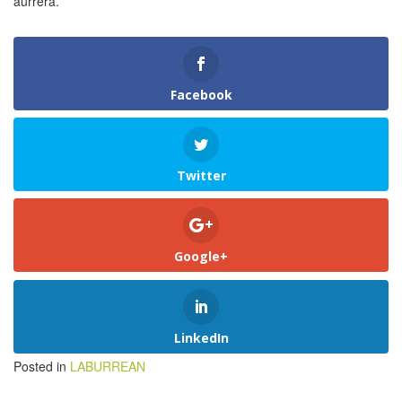
aurrera.
Facebook
Twitter
Google+
LinkedIn
Posted in
LABURREAN