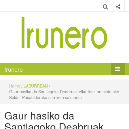
Irunero
Irungo euskarazko aldizkaria
Irunero
Home
/
LABURREAN
/
Gaur hasiko da Santiagoko Deabruak elkarteak antolatutako
Beldur Pasabiderako sarreren salmenta
Gaur hasiko da
Santiagoko Deabruak