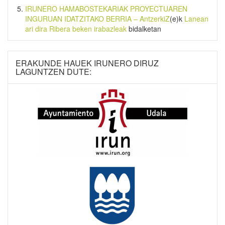
IRUNERO HAMABOSTEKARIAK PROYECTUAREN
INGURUAN IDATZITAKO BERRIA – AntzerkiZ
(e)k
Lanean
ari dira Ribera beken irabazleak
bidalketan
ERAKUNDE HAUEK IRUNERO DIRUZ
LAGUNTZEN DUTE: