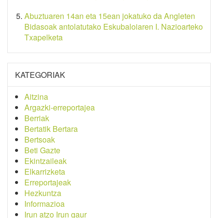
Abuztuaren 14an eta 15ean jokatuko da Angleten
Bidasoak antolatutako Eskubaloiaren I. Nazioarteko
Txapelketa
KATEGORIAK
Aitzina
Argazki-erreportajea
Berriak
Bertatik Bertara
Bertsoak
Beti Gazte
Ekintzaileak
Elkarrizketa
Erreportajeak
Hezkuntza
Informazioa
Irun atzo Irun gaur