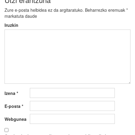
Zure e-posta helbidea ez da argitaratuko.
Beharrezko eremuak
*
markatuta daude
Iruzkin
Izena
*
E-posta
*
Webgunea