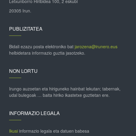
Letxunborro Hiribidea 100, 2 eskubi
20305 Irun.
PUBLIZITATEA
Bidali ezazu posta elektroniko bat
jarozena@irunero.eus
helbidetara informazio guztia jasotzeko.
NON LORTU
Irungo auzoetan eta hiriguneko hainbat lekutan; tabernak,
udal bulegoak … baita hiriko ikastetxe guztietan ere.
INFORMAZIO LEGALA
Ikusi
informazio legala eta datuen babesa