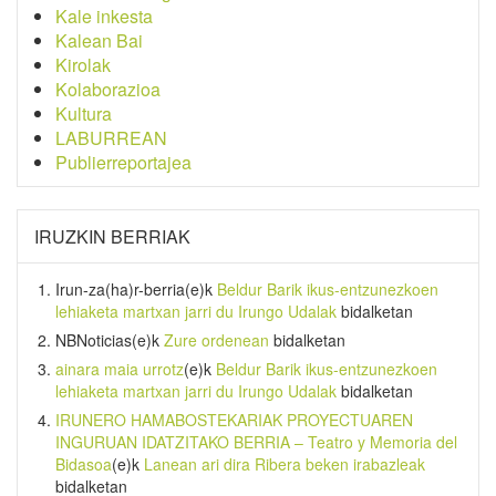
Kale inkesta
Kalean Bai
Kirolak
Kolaborazioa
Kultura
LABURREAN
Publierreportajea
IRUZKIN BERRIAK
Irun-za(ha)r-berria
(e)k
Beldur Barik ikus-entzunezkoen
lehiaketa martxan jarri du Irungo Udalak
bidalketan
NBNoticias
(e)k
Zure ordenean
bidalketan
ainara maia urrotz
(e)k
Beldur Barik ikus-entzunezkoen
lehiaketa martxan jarri du Irungo Udalak
bidalketan
IRUNERO HAMABOSTEKARIAK PROYECTUAREN
INGURUAN IDATZITAKO BERRIA – Teatro y Memoria del
Bidasoa
(e)k
Lanean ari dira Ribera beken irabazleak
bidalketan