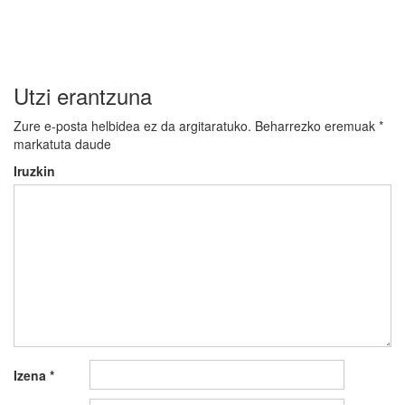
Utzi erantzuna
Zure e-posta helbidea ez da argitaratuko.
Beharrezko eremuak
*
markatuta daude
Iruzkin
Izena
*