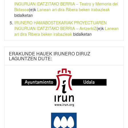
INGURUAN IDATZITAKO BERRIA – Teatro y Memoria del
Bidasoa
(e)k
Lanean ari dira Ribera beken irabazleak
bidalketan
IRUNERO HAMABOSTEKARIAK PROYECTUAREN
INGURUAN IDATZITAKO BERRIA – AntzerkiZ
(e)k
Lanean
ari dira Ribera beken irabazleak
bidalketan
ERAKUNDE HAUEK IRUNERO DIRUZ
LAGUNTZEN DUTE: