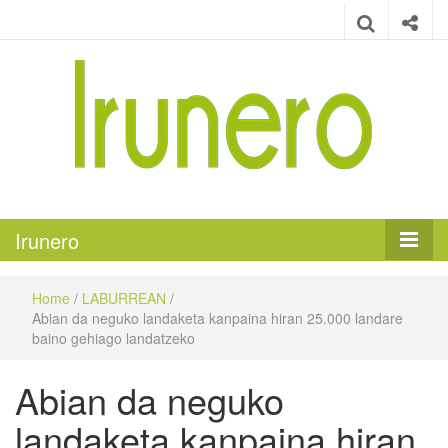
Irunero
Irungo euskarazko aldizkaria
Irunero
Home
/
LABURREAN
/
Abian da neguko landaketa kanpaina hiran 25.000 landare
baino gehiago landatzeko
Abian da neguko
landaketa kanpaina hiran