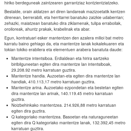
hiriko berdeguneak zaintzearen garrantziaz kontzientziatzeko.
Bestalde, orain aldatzen ari diren landareak mazizoetatik kentzen
direnean, berrerabili, eta herritarrei banatuko zaizkie udaberrian;
zehazki, maiatzean banatuko dira ziklamenak, tulipa erraboilak,
oroiloreak, ahuntz prakak, krabelinak eta abar.
Egun, kontratuari esker mantentzen den azalera milioi bat metro
karratu baino gehiago da, eta mantentze lanak kokalekuaren eta
tokian tokiko erabilera eta elementuen arabera banatuta daude:
Mantentze intentsiboa. Erdialdean eta hirira sartzeko
biribilguneetan egiten dira mantentze lan intentsiboak,
29.208.92 metro karratuan guztira.
Mantentze handia. Auzoetan-eta egiten dira mantentze lan
handiak, 410.113,17 metro karratuan guztira.
Mantentze arina. Auzoetako ezpondetan eta bestetan egiten
dira mantentze lan arinak, 140.119.45 metro karratuan
guztira.
Noizbehinkako mantentzea. 214.926,88 metro karratuan
egiten dira guztira.
Q kategoriako mantentzea. Basoetan eta naturaguneetan
egiten dira Q kategoriako mantentze lanak, 132.392,45 metro
karratuan guztira.