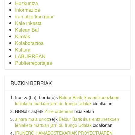
Hezkuntza
Informazioa
Irun atzo Irun gaur
Kale inkesta
Kalean Bai
Kirolak
Kolaborazioa
Kultura
LABURREAN
Publierreportajea
IRUZKIN BERRIAK
Irun-za(ha)r-berria
(e)k
Beldur Barik ikus-entzunezkoen
lehiaketa martxan jarri du Irungo Udalak
bidalketan
NBNoticias
(e)k
Zure ordenean
bidalketan
ainara maia urrotz
(e)k
Beldur Barik ikus-entzunezkoen
lehiaketa martxan jarri du Irungo Udalak
bidalketan
IRUNERO HAMABOSTEKARIAK PROYECTUAREN