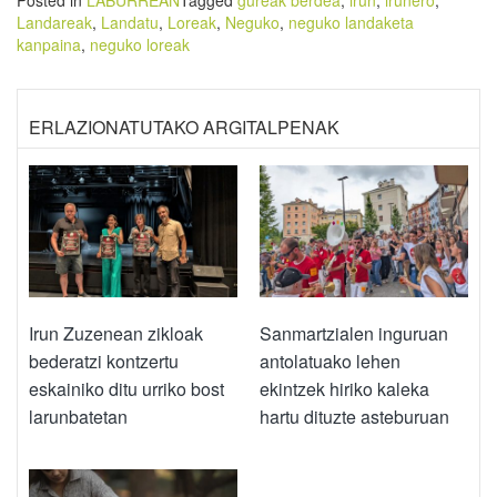
Landareak
,
Landatu
,
Loreak
,
Neguko
,
neguko landaketa
kanpaina
,
neguko loreak
ERLAZIONATUTAKO ARGITALPENAK
Irun Zuzenean zikloak
Sanmartzialen inguruan
bederatzi kontzertu
antolatuako lehen
eskainiko ditu urriko bost
ekintzek hiriko kaleka
larunbatetan
hartu dituzte asteburuan