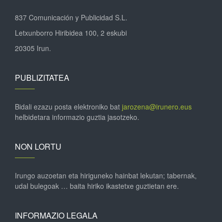
837 Comunicación y Publicidad S.L.
Letxunborro Hiribidea 100, 2 eskubi
20305 Irun.
PUBLIZITATEA
Bidali ezazu posta elektroniko bat
jarozena@irunero.eus
helbidetara informazio guztia jasotzeko.
NON LORTU
Irungo auzoetan eta hiriguneko hainbat lekutan; tabernak,
udal bulegoak … baita hiriko ikastetxe guztietan ere.
INFORMAZIO LEGALA