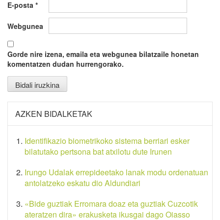
E-posta
*
Webgunea
Gorde nire izena, emaila eta webgunea bilatzaile honetan
komentatzen dudan hurrengorako.
AZKEN BIDALKETAK
Identifikazio biometrikoko sistema berriari esker
bilatutako pertsona bat atxilotu dute Irunen
Irungo Udalak errepideetako lanak modu ordenatuan
antolatzeko eskatu dio Aldundiari
«Bide guztiak Erromara doaz eta guztiak Cuzcotik
ateratzen dira» erakusketa ikusgai dago Oiasso