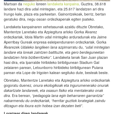
Martxan da
neguko
loreen
landaketa kanpaina
. Guztira, 38.618
landare hazi dira udal mintegian, eta 25.617 landatzen ari dira
Irungo kale, plaza eta parkeetan. Gainontzekoak, berriz, bertan
geratuko dira, negu osoan ordezkapenak egiten joateko.
Landaketa kanpainaren xehetasunak azaldu dituzte Obretako,
Mantentze Lanetako eta Azpiegitura arloko Gorka Alvarez
ordezkariak, Idoia Martin udal mintegiko arduradunak eta Jaime
Aperribay Gureak enpresa esleipendunaren ordezkariak. Gorka
Álvarezek
Udaleko langileen lana
azpimarratu du,
“udal mintegian
landare eta loreak zaintzen baitituzte, eta gero berdeguneetan
landatzen hiria biziberritzeko
”
.
Landaketa lanak San Juan plazan
hasi dira, eta Iparralde hiribideko biribilgunean Stadium Gal
zelaiaren parean, Letxunborro hiribideko biribilgunean Puiana
parean eta Lope de Irigoien kalean segituko dute, besteak beste.
Obretako, Mantentze Lanetako eta Azpiegitura arloko ordezkariak
gogoratu duenez
, onura ekologikoak eta ingurumenerako onurak
dakartzate landareek, eta osasun fisiko eta mentalerako onak
dira
. Era berean,
“pedagogia lana egin beharraren garrantzia”
nabarmendu du ordezkariak, “herritar guztiok lorategiak zaindu
ditzagun eta itxura ezin hobea izan dezaten beti”
.
Loratzear diren landareak