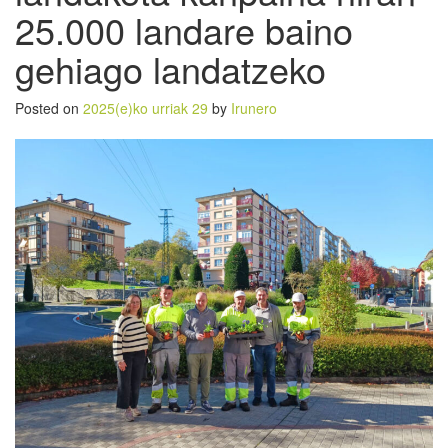
25.000 landare baino
gehiago landatzeko
Posted on
2025(e)ko urriak 29
by
Irunero