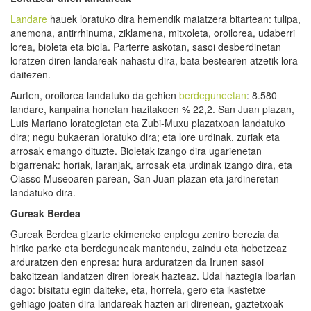
Landare
hauek loratuko dira hemendik maiatzera bitartean: tulipa,
anemona, antirrhinuma, ziklamena, mitxoleta, oroilorea, udaberri
lorea, bioleta eta biola. Parterre askotan, sasoi desberdinetan
loratzen diren landareak nahastu dira, bata bestearen atzetik lora
daitezen.
Aurten, oroilorea landatuko da gehien
berdeguneetan
: 8.580
landare, kanpaina honetan hazitakoen % 22,2. San Juan plazan,
Luis Mariano lorategietan eta Zubi-Muxu plazatxoan landatuko
dira; negu bukaeran loratuko dira; eta lore urdinak, zuriak eta
arrosak emango dituzte. Bioletak izango dira ugarienetan
bigarrenak: horiak, laranjak, arrosak eta urdinak izango dira, eta
Oiasso Museoaren parean, San Juan plazan eta jardineretan
landatuko dira.
Gureak Berdea
Gureak Berdea gizarte ekimeneko enplegu zentro berezia da
hiriko parke eta berdeguneak mantendu, zaindu eta hobetzeaz
arduratzen den enpresa: hura arduratzen da Irunen sasoi
bakoitzean landatzen diren loreak hazteaz. Udal haztegia Ibarlan
dago: bisitatu egin daiteke, eta, horrela, gero eta ikastetxe
gehiago joaten dira landareak hazten ari direnean, gaztetxoak