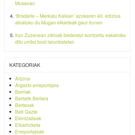
Museoan
‘Braderie – Merkatu Kalean’ azokaren 40. edizioa
abiatuko du Mugan elkarteak gaur Irunen
Irun Zuzenean zikloak bederatzi kontzertu eskainiko
ditu urriko bost larunbatetan
KATEGORIAK
Aitzina
Argazki-erreportajea
Berriak
Bertatik Bertara
Bertsoak
Beti Gazte
Ekintzaileak
Elkarrizketa
Erreportajeak