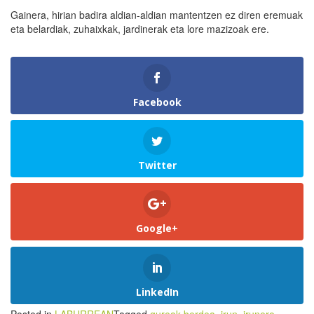
Gainera, hirian badira aldian-aldian mantentzen ez diren eremuak
eta belardiak, zuhaixkak, jardinerak eta lore mazizoak ere.
Facebook
Twitter
Google+
LinkedIn
Posted in
LABURREAN
Tagged
gureak berdea
,
irun
,
irunero
,