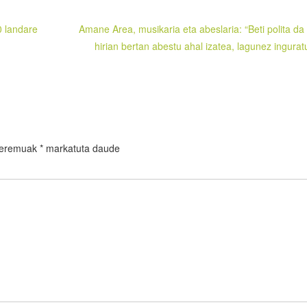
0 landare
Amane Area, musikaria eta abeslaria: “Beti polita da 
hirian bertan abestu ahal izatea, lagunez inguratu
 eremuak
*
markatuta daude