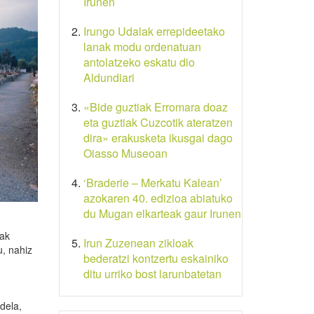
Irunen
Irungo Udalak errepideetako
lanak modu ordenatuan
antolatzeko eskatu dio
Aldundiari
«Bide guztiak Erromara doaz
eta guztiak Cuzcotik ateratzen
dira» erakusketa ikusgai dago
Oiasso Museoan
‘Braderie – Merkatu Kalean’
azokaren 40. edizioa abiatuko
du Mugan elkarteak gaur Irunen
oak
Irun Zuzenean zikloak
u, nahiz
bederatzi kontzertu eskainiko
ditu urriko bost larunbatetan
dela,