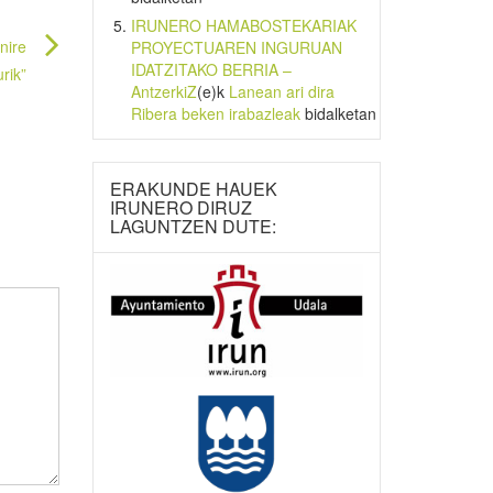
IRUNERO HAMABOSTEKARIAK
nire
PROYECTUAREN INGURUAN
IDATZITAKO BERRIA –
rik”
AntzerkiZ
(e)k
Lanean ari dira
Ribera beken irabazleak
bidalketan
ERAKUNDE HAUEK
IRUNERO DIRUZ
LAGUNTZEN DUTE: