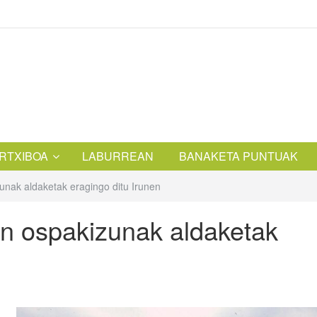
RTXIBOA
LABURREAN
BANAKETA PUNTUAK
nak aldaketak eragingo ditu Irunen
 ospakizunak aldaketak