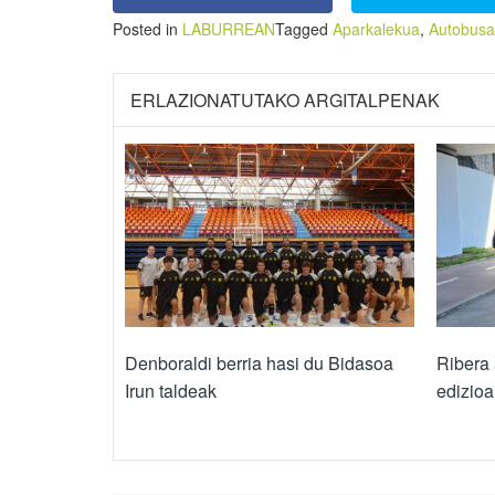
Posted in
LABURREAN
Tagged
Aparkalekua
,
Autobusa
ERLAZIONATUTAKO ARGITALPENAK
Denboraldi berria hasi du Bidasoa
Ribera 
Irun taldeak
edizioa