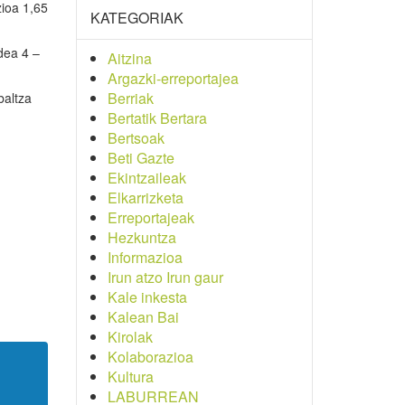
zioa 1,65
KATEGORIAK
dea 4 –
Aitzina
Argazki-erreportajea
Berriak
baltza
Bertatik Bertara
Bertsoak
Beti Gazte
Ekintzaileak
Elkarrizketa
Erreportajeak
Hezkuntza
Informazioa
Irun atzo Irun gaur
Kale inkesta
Kalean Bai
Kirolak
Kolaborazioa
Kultura
LABURREAN