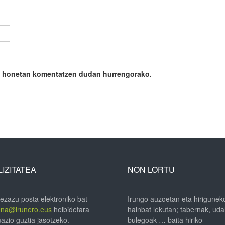
ile honetan komentatzen dudan hurrengorako.
IZITATEA
NON LORTU
 ezazu posta elektroniko bat
Irungo auzoetan eta hirigunek
ena@irunero.eus
helbidetara
hainbat lekutan; tabernak, uda
azio guztia jasotzeko.
bulegoak … baita hiriko