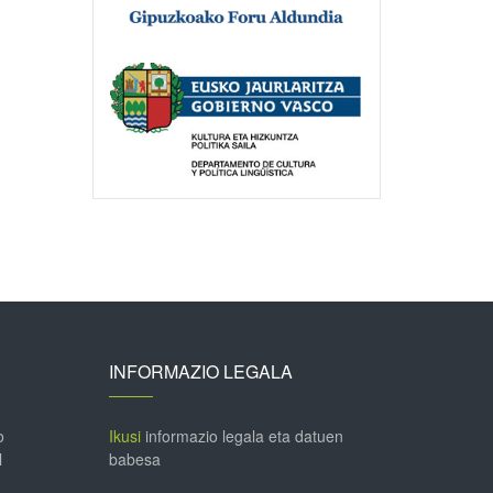
INFORMAZIO LEGALA
o
Ikusi
informazio legala eta datuen
l
babesa