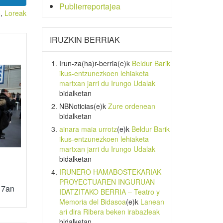
Publierreportajea
o
,
Loreak
IRUZKIN BERRIAK
Irun-za(ha)r-berria
(e)k
Beldur Barik
ikus-entzunezkoen lehiaketa
martxan jarri du Irungo Udalak
bidalketan
NBNoticias
(e)k
Zure ordenean
bidalketan
ainara maia urrotz
(e)k
Beldur Barik
ikus-entzunezkoen lehiaketa
martxan jarri du Irungo Udalak
bidalketan
IRUNERO HAMABOSTEKARIAK
PROYECTUAREN INGURUAN
17an
IDATZITAKO BERRIA – Teatro y
Memoria del Bidasoa
(e)k
Lanean
ari dira Ribera beken irabazleak
bidalketan