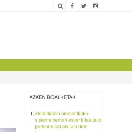
AZKEN BIDALKETAK
Identifikazio biometrikoko
sistema berriari esker bilatutako
pertsona bat atxilotu dute