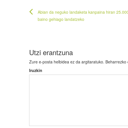
Bidalketetan
Abian da neguko landaketa kanpaina hiran 25.00
zehar
baino gehiago landatzeko
nabigatu
Utzi erantzuna
Zure e-posta helbidea ez da argitaratuko.
Beharrezko
Iruzkin