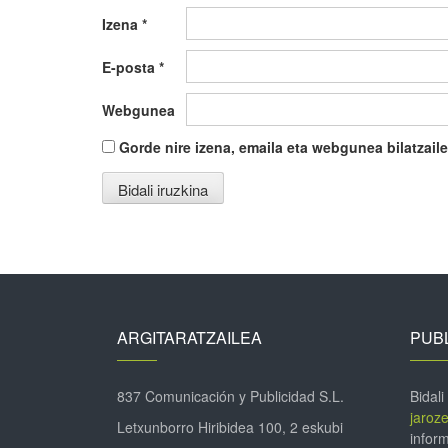
Izena
*
E-posta
*
Webgunea
Gorde nire izena, emaila eta webgunea bilatza
ARGITARATZAILEA
PUBL
837 Comunicación y Publicidad S.L.
Bidali
jaroz
Letxunborro Hiribidea 100, 2 eskubi
inform