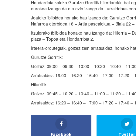
Hondarribia kaleko Gurutze Gorritik hilerriarekin bat e
eurokoa izango da eta ezin izango da Lurraldebus edo 
Joateko ibilbidea honako hau izango da: Gurutze Gorr
Nafarroa etorbidea 18 – Artia pasealekua – Blaia 22 – H
Itzulerako ibilbidea honako hau izango da: Hilerria –
plaza – Topoa eta Hondarribia 2.
Irteera-ordutegiak, goizez zein arratsaldez, honako ha
Gurutze Gorritik:
Goizez: 09:00 – 09:30 – 10:00 – 10:20 – 10:40 – 11:00
Arratsaldez: 16:00 – 16:20 – 16:40 – 17:00 – 17:20 – 
Hilerritik:
Goizez: 09:45 – 10:20 – 10:40 – 11:00 – 11:20 – 11:40
Arratsaldez: 16:20 – 16:40 – 17:00 – 17:20 – 17:40 – 
Facebook
Twitter