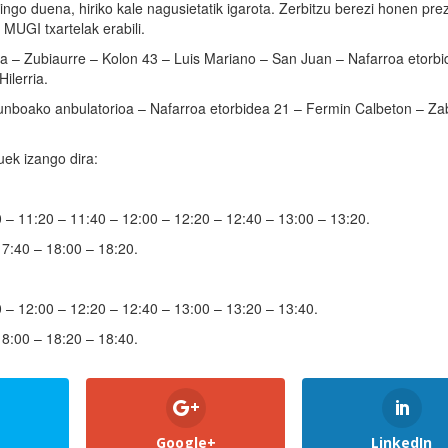
gingo duena, hiriko kale nagusietatik igarota. Zerbitzu berezi honen pre
MUGI txartelak erabili.
ia – Zubiaurre – Kolon 43 – Luis Mariano – San Juan – Nafarroa etorbi
ilerria.
 Dunboako anbulatorioa – Nafarroa etorbidea 21 – Fermin Calbeton – Za
uek izango dira:
 – 11:20 – 11:40 – 12:00 – 12:20 – 12:40 – 13:00 – 13:20.
17:40 – 18:00 – 18:20.
 – 12:00 – 12:20 – 12:40 – 13:00 – 13:20 – 13:40.
18:00 – 18:20 – 18:40.
Google+
LinkedIn