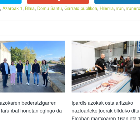
,
Azaroak 1
,
Blaia
,
Domu Santu
,
Garraio publikoa
,
Hilerria
,
irun
,
iruner
azokaren bederatzigarren
Ipardis azokak ostalaritzako
 larunbat honetan egingo da
nazioarteko joerak bilduko ditu
Ficoban martxoaren 16an eta 