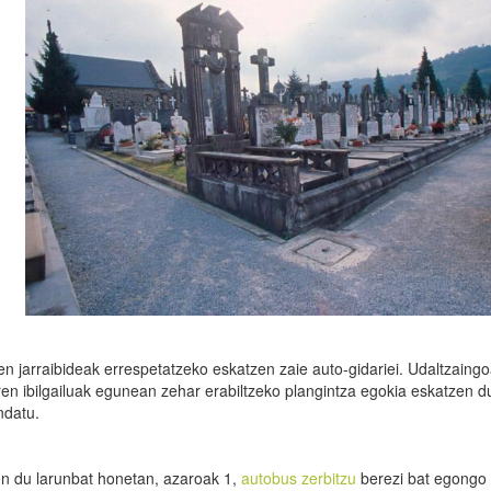
ren jarraibideak errespetatzeko eskatzen zaie auto-gidariei. Udaltzaing
eren ibilgailuak egunean zehar erabiltzeko plangintza egokia eskatzen d
ndatu.
en du larunbat honetan, azaroak 1,
autobus zerbitzu
berezi bat egongo 