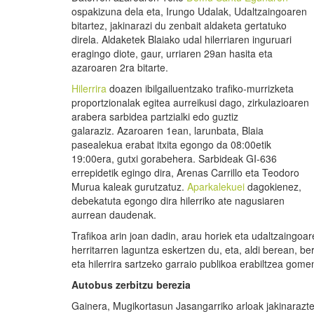
ospakizuna dela eta, Irungo Udalak, Udaltzaingoaren
bitartez, jakinarazi du zenbait aldaketa gertatuko
direla. Aldaketek Blaiako udal hilerriaren inguruari
eragingo diote, gaur, urriaren 29an hasita eta
azaroaren 2ra bitarte.
Hilerrira
doazen ibilgailuentzako trafiko-murrizketa
proportzionalak egitea aurreikusi dago, zirkulazioaren
arabera sarbidea partzialki edo guztiz
galaraziz. Azaroaren 1ean, larunbata, Blaia
pasealekua erabat itxita egongo da 08:00etik
19:00era, gutxi gorabehera. Sarbideak GI-636
errepidetik egingo dira, Arenas Carrillo eta Teodoro
Murua kaleak gurutzatuz.
Aparkalekuei
dagokienez,
debekatuta egongo dira hilerriko ate nagusiaren
aurrean daudenak.
Trafikoa arin joan dadin, arau horiek eta udaltzaingoa
herritarren laguntza eskertzen du, eta, aldi berean, b
eta hilerrira sartzeko garraio publikoa erabiltzea gome
Autobus zerbitzu berezia
Gainera, Mugikortasun Jasangarriko arloak jakinarazt