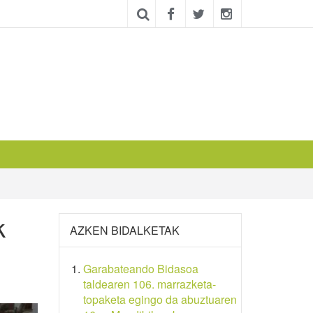
k
AZKEN BIDALKETAK
Garabateando Bidasoa
taldearen 106. marrazketa-
topaketa egingo da abuztuaren