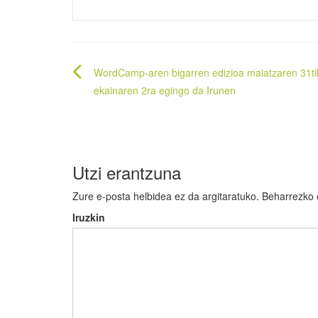
Bidalketetan
WordCamp-aren bigarren edizioa maiatzaren 31ti
zehar
ekainaren 2ra egingo da Irunen
nabigatu
Utzi erantzuna
Zure e-posta helbidea ez da argitaratuko.
Beharrezko
Iruzkin