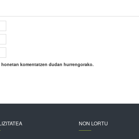
ile honetan komentatzen dudan hurrengorako.
IZITATEA
NON LORTU