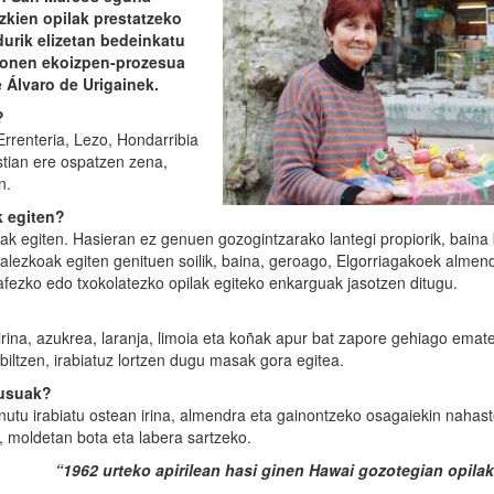
zkien opilak prestatzeko
durik elizetan bedeinkatu
 honen ekoizpen-prozesua
 Álvaro de Urigainek.
?
Errenteria, Lezo, Hondarribia
ostian ere ospatzen zena,
n.
k egiten?
ak egiten. Hasieran ez genuen gozogintzarako lantegi propiorik, baina
alezkoak egiten genituen soilik, baina, geroago, Elgorriagakoek almen
kafezko edo txokolatezko opilak egiteko enkarguak jasotzen ditugu.
rina, azukrea, laranja, limoia eta koñak apur bat zapore gehiago emat
biltzen, irabiatuz lortzen dugu masak gora egitea.
ausuak?
inutu irabiatu ostean irina, almendra eta gainontzeko osagaiekin nahas
, moldetan bota eta labera sartzeko.
“1962 urteko apirilean hasi ginen Hawai gozotegian opilak