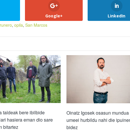
Google+
LinkedIn
irunero
,
opila
,
San Marcos
a taldeak bere ibilbide
Oinatz Igosek osasun mundua
ari hasiera eman dio sare
umeei hurbildu nahi die ipuine
n bitartez
bidez