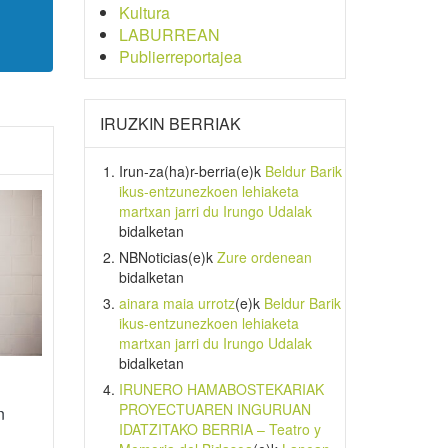
Kultura
LABURREAN
Publierreportajea
IRUZKIN BERRIAK
Irun-za(ha)r-berria
(e)k
Beldur Barik
ikus-entzunezkoen lehiaketa
martxan jarri du Irungo Udalak
bidalketan
NBNoticias
(e)k
Zure ordenean
bidalketan
ainara maia urrotz
(e)k
Beldur Barik
ikus-entzunezkoen lehiaketa
martxan jarri du Irungo Udalak
bidalketan
IRUNERO HAMABOSTEKARIAK
PROYECTUAREN INGURUAN
n
IDATZITAKO BERRIA – Teatro y