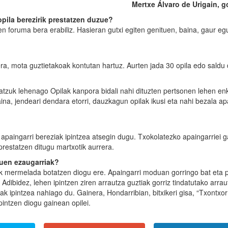
Mertxe Álvaro de Urigain, g
opila berezirik prestatzen duzue?
ren foruma bera erabiliz. Hasieran gutxi egiten genituen, baina, gaur e
era, mota guztietakoak kontutan hartuz. Aurten jada 30 opila edo saldu 
atzuk lehenago Opilak kanpora bidali nahi dituzten pertsonen lehen e
ina, jendeari dendara etorri, dauzkagun opilak ikusi eta nahi bezala ap
 apaingarri bereziak ipintzea atsegin dugu. Txokolatezko apaingarriei g
restatzen ditugu martxotik aurrera.
ituen ezaugarriak?
ik mermelada botatzen diogu ere. Apaingarri moduan gorringo bat eta 
 Adibidez, lehen ipintzen ziren arrautza guztiak gorriz tindatutako arrau
ak ipintzea nahiago du. Gainera, Hondarribian, bitxikeri gisa, “Txontxor
pintzen diogu gainean opilei.