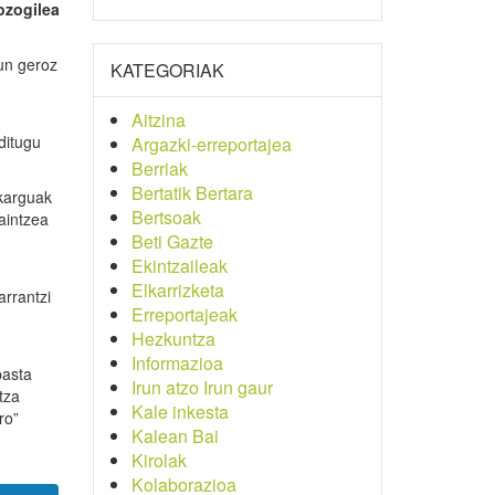
ozogilea
gun geroz
KATEGORIAK
Aitzina
ditugu
Argazki-erreportajea
Berriak
Bertatik Bertara
nkarguak
Bertsoak
aintzea
Beti Gazte
Ekintzaileak
Elkarrizketa
arrantzi
Erreportajeak
Hezkuntza
Informazioa
pasta
Irun atzo Irun gaur
tza
Kale inkesta
ro”
Kalean Bai
Kirolak
Kolaborazioa