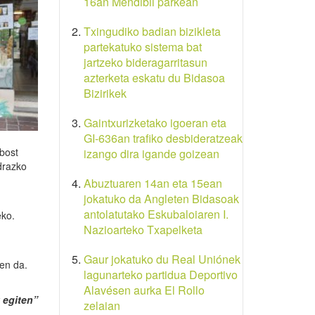
16an Mendibil parkean
Txingudiko badian bizikleta
partekatuko sistema bat
jartzeko bideragarritasun
azterketa eskatu du Bidasoa
Bizirikek
Gaintxurizketako igoeran eta
GI-636an trafiko desbideratzeak
 bost
izango dira igande goizean
drazko
Abuztuaren 14an eta 15ean
jokatuko da Angleten Bidasoak
antolatutako Eskubaloiaren I.
eko.
Nazioarteko Txapelketa
Gaur jokatuko du Real Uniónek
ten da.
lagunarteko partidua Deportivo
Alavésen aurka El Rollo
 egiten”
zelaian