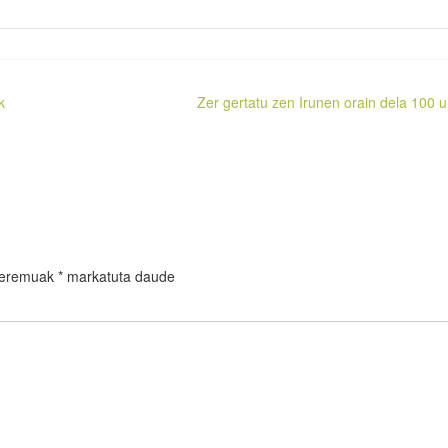
k
Zer gertatu zen Irunen orain dela 100 u
 eremuak
*
markatuta daude