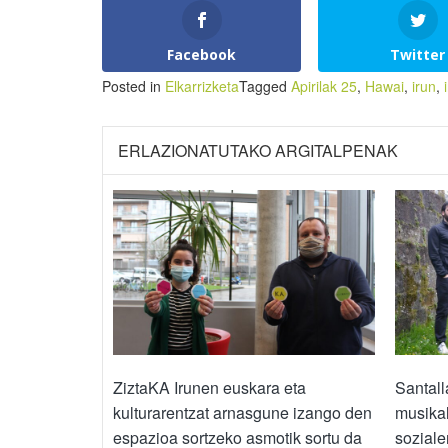
Facebook
Twitter
Posted in
Elkarrizketa
Tagged
Apirilak 25
,
Hawai
,
irun
,
ERLAZIONATUTAKO ARGITALPENAK
ZiztaKA Irunen euskara eta
Santall
kulturarentzat arnasgune izango den
musikal
espazioa sortzeko asmotik sortu da
soziale