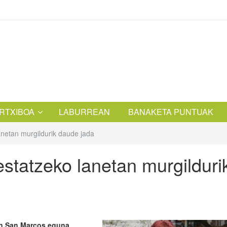
RTXIBOA
LABURREAN
BANAKETA PUNTUAK
anetan murgildurik daude jada
statzeko lanetan murgilduri
ean San Marcos eguna