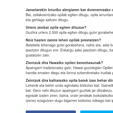
Janariarekin loturiko alergiaren bat dutenentzako 
Bai, zeliakoentzako opilak egiten ditugu, opila arrunta
eta gehiago saltzen ditugu.
Urtero zenbat opila egiten dituzue?
Guztira urtero 2.500 opila egiten ditugu gutxi gorabeh
Noiz hasten zarete lehen opilak prestatzen?
Astebete lehenago gutxi gorabehera, nahiz eta, aste b
jasotzen ditugun ere. Enkargu asko jasotzen ditugu, ba
gustatzen zaio.
Zientzuk dira Hawaiko opilen berezitasunak?
Apaingarri tradizionalez gain, Hawai gozotegian Opiliei
handia ematen diegu eta forma ezberdinetako irudiak p
Zeintzuk dira kalitatezko opila batek izan behar d
Lehenik eta behin ondo egindako bizkotxo bat. Gainet
bat. Gero nahi dituzun apaingarri guztiak jar ditzakezu.
egosiak izaten ziren, baina, orain jendeak txokolatezko
izenez ezagutzen dugu bigarren bizkotxo txikiago bat i