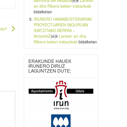
Memoria del Bidasoa
(e)k
Lanean
ari dira Ribera beken irabazleak
bidalketan
IRUNERO HAMABOSTEKARIAK
PROYECTUAREN INGURUAN
rte?
IDATZITAKO BERRIA –
AntzerkiZ
(e)k
Lanean ari dira
Ribera beken irabazleak
bidalketan
ERAKUNDE HAUEK
IRUNERO DIRUZ
LAGUNTZEN DUTE: