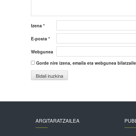
Izena
*
E-posta
*
Webgunea
Gorde nire izena, emaila eta webgunea bilatza
ARGITARATZAILEA
PUBL