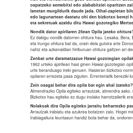
ospatzeko semebitxi edo alababitxiei oparitzen zai
lanetan murgildurik daude jada. Oihal-zapietan bil
edo lagunartean dastatu ohi den bizkotxo berezi
eta sekretuak azaldu ditu Hawai gozotegiko Mertxe
Nondik dator apirilaren 25ean Opila jateko ohitura
Ez dakigu nondik datorren ohitura hau. Lesaka, Bera, 
eta Irungo ohitura bat da, orain dela gutxira arte Don
nahiz eta azkenaldian hiriburuan ohitura galtzen ari de
Zenbat urte daramatzazue Hawai gozotegian opila
1962 urteko apirilean hasi ginen Hawai gozotegian opil
urte beranduago ireki genuen. Hasieran bizkotxo norm
opilaren errezeta pasa ziguten. Errenteriatik bereziki 
Zein osagai behar dira opila bat egin ahal izateko?
Almendrazko Opila egiteko arrautzak, almendra asko, i
Bizkotxo hau egiteko ez dugu inolako harrotzailerik era
Nolakoak dira Opila egiteko jarraitu beharrezko p
Arrautzak irabiatu eta azukrea botatzen zaio. Hogei m
Irabiagailura leuntasun handiz bota behar da, ondoren