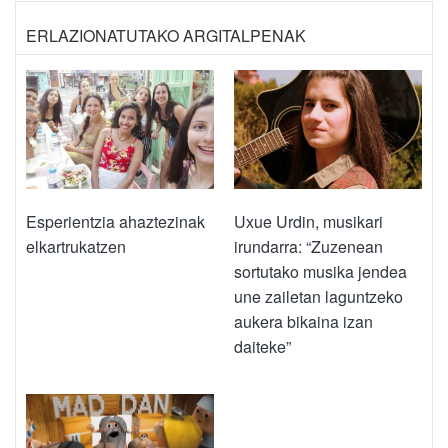
ERLAZIONATUTAKO ARGITALPENAK
Esperientzia ahaztezinak
Uxue Urdin, musikari
elkartrukatzen
irundarra: “Zuzenean
sortutako musika jendea
une zailetan laguntzeko
aukera bikaina izan
daiteke”