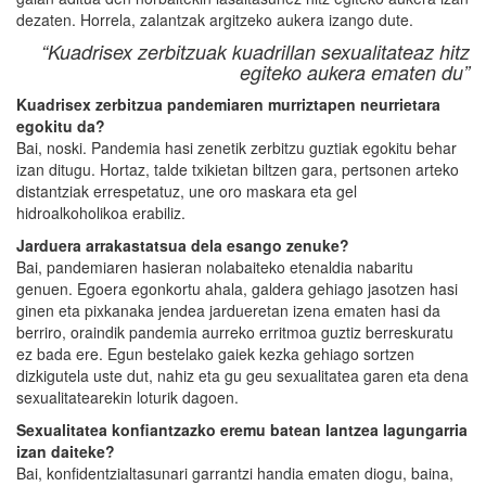
dezaten. Horrela, zalantzak argitzeko aukera izango dute.
“Kuadrisex zerbitzuak kuadrillan sexualitateaz hitz
egiteko aukera ematen du”
Kuadrisex zerbitzua pandemiaren murriztapen neurrietara
egokitu da?
Bai, noski. Pandemia hasi zenetik zerbitzu guztiak egokitu behar
izan ditugu. Hortaz, talde txikietan biltzen gara, pertsonen arteko
distantziak errespetatuz, une oro maskara eta gel
hidroalkoholikoa erabiliz.
Jarduera arrakastatsua dela esango zenuke?
Bai, pandemiaren hasieran nolabaiteko etenaldia nabaritu
genuen. Egoera egonkortu ahala, galdera gehiago jasotzen hasi
ginen eta pixkanaka jendea jardueretan izena ematen hasi da
berriro, oraindik pandemia aurreko erritmoa guztiz berreskuratu
ez bada ere. Egun bestelako gaiek kezka gehiago sortzen
dizkigutela uste dut, nahiz eta gu geu sexualitatea garen eta dena
sexualitatearekin loturik dagoen.
Sexualitatea konfiantzazko eremu batean lantzea lagungarria
izan daiteke?
Bai, konfidentzialtasunari garrantzi handia ematen diogu, baina,