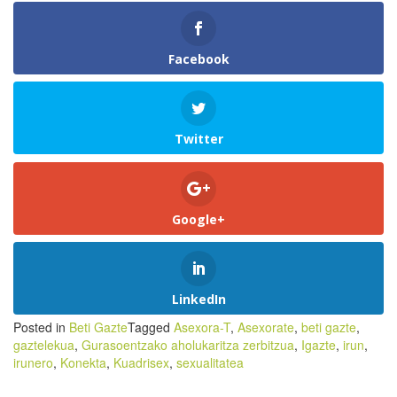
Facebook
Twitter
Google+
LinkedIn
Posted in
Beti Gazte
Tagged
Asexora-T
,
Asexorate
,
beti gazte
,
gaztelekua
,
Gurasoentzako aholukaritza zerbitzua
,
Igazte
,
irun
,
irunero
,
Konekta
,
Kuadrisex
,
sexualitatea