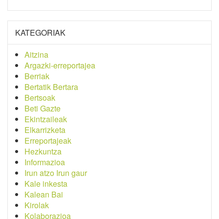
KATEGORIAK
Aitzina
Argazki-erreportajea
Berriak
Bertatik Bertara
Bertsoak
Beti Gazte
Ekintzaileak
Elkarrizketa
Erreportajeak
Hezkuntza
Informazioa
Irun atzo Irun gaur
Kale inkesta
Kalean Bai
Kirolak
Kolaborazioa