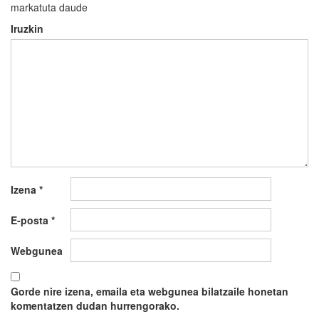
markatuta daude
Iruzkin
Izena
*
E-posta
*
Webgunea
Gorde nire izena, emaila eta webgunea bilatzaile honetan
komentatzen dudan hurrengorako.