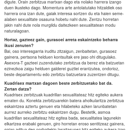
digute. Orain zerbitzua martxan dago eta nolako harrera izango
duen ikusteko dago. Momentura arte antolatutako hitzaldiek oso
harrera ona izan dute, gaiak interesa sortzen du eta haien seme-
alaben sexualitate osasuna hobetu nahi dute. Zentzu horretan
jakin nahi dute nola murgildu daitezkeen sexualitatean modu
naturalagoan.
Hortaz, gazteez gain, gurasoei arreta eskaintzeko beharra
ikusi zenuten?
Bai, oso interesgarria iruditu zitzaigun, zenbaitetan, gurasoez
gainera, pertsona helduen kontsultak ere jaso ohi ditugulako.
Asexora-T gazteei zuzendutako zerbitzua da berez eta batzuetan
ezinezkoa zaigu helduen galderei guztiei erantzutea, ondorioz,
beste departamentu edo zerbitzu batzuetara zuzentzen ditugu.
Kuadrisex martxan dagoen beste zerbitzuetako bat da.
Zertan datza?
Kuadrisex zerbitzuak kuadrillan sexualitateaz hitz egiteko aukera
ematen du. Konekta zerbitzuarekin batera aholkularitza zerbitzua
eskaintzea aztertu genuen eta hilabeteko azken larunbatetan
aurrez aurreko zerbitzu eskaintzen dugu. Bestetik, asmoa
kuadrillan sexualitateaz hitz egitea bada, sexualitatea lagunekin
elkartzea erabaki genuen, giro horretan eroso sentitzeaz gainera,
gaian aditua den norbaitekin lasaitasunez hitz egiteko aukera izan