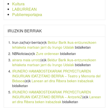
Kultura
LABURREAN
Publierreportajea
IRUZKIN BERRIAK
Irun-za(ha)r-berria
(e)k
Beldur Barik ikus-entzunezkoen
lehiaketa martxan jarri du Irungo Udalak
bidalketan
NBNoticias
(e)k
Zure ordenean
bidalketan
ainara maia urrotz
(e)k
Beldur Barik ikus-entzunezkoen
lehiaketa martxan jarri du Irungo Udalak
bidalketan
IRUNERO HAMABOSTEKARIAK PROYECTUAREN
INGURUAN IDATZITAKO BERRIA – Teatro y Memoria del
Bidasoa
(e)k
Lanean ari dira Ribera beken irabazleak
bidalketan
IRUNERO HAMABOSTEKARIAK PROYECTUAREN
INGURUAN IDATZITAKO BERRIA – AntzerkiZ
(e)k
Lanean
ari dira Ribera beken irabazleak
bidalketan