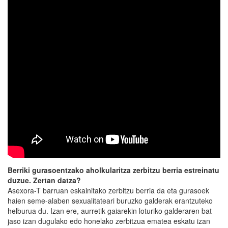
Berriki gurasoentzako aholkularitza zerbitzu berria estreinatu
duzue. Zertan datza?
Asexora-T barruan eskainitako zerbitzu berria da eta gurasoek
haien seme-alaben sexualitateari buruzko galderak erantzuteko
helburua du. Izan ere, aurretik gaiarekin loturiko galderaren bat
jaso izan dugulako edo honelako zerbitzua ematea eskatu izan