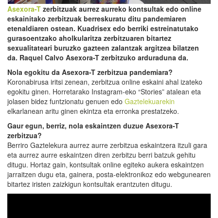
Asexora-T
zerbitzuak aurrez aurreko kontsultak edo online
eskainitako zerbitzuak berreskuratu ditu pandemiaren
etenaldiaren ostean. Kuadrisex edo berriki estreinatutako
gurasoentzako aholkularitza zerbitzuaren bitartez
sexualitateari buruzko gazteen zalantzak argitzea bilatzen
da. Raquel Calvo Asexora-T zerbitzuko arduraduna da.
Nola egokitu da Asexora-T zerbitzua pandemiara?
Koronabirusa iritsi zenean, zerbitzua online eskaini ahal izateko
egokitu ginen. Horretarako Instagram-eko “Stories” atalean eta
jolasen bidez funtzionatu genuen edo
Gaztelekuarekin
elkarlanean aritu ginen ekintza eta erronka prestatzeko.
Gaur egun, berriz, nola eskaintzen duzue Asexora-T
zerbitzua?
Berriro Gaztelekura aurrez aurre zerbitzua eskaintzera itzuli gara
eta aurrez aurre eskaintzen diren zerbitzu berri batzuk gehitu
ditugu. Hortaz gain, kontsultak online egiteko aukera eskaintzen
jarraitzen dugu eta, gainera, posta-elektronikoz edo webgunearen
bitartez iristen zaizkigun kontsultak erantzuten ditugu.