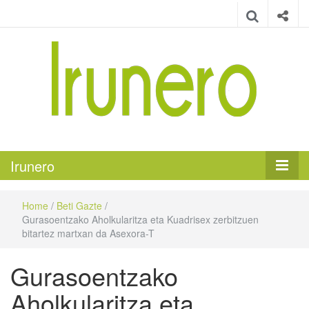
Irunero
Irungo euskarazko aldizkaria
Irunero
Home
/
Beti Gazte
/
Gurasoentzako Aholkularitza eta Kuadrisex zerbitzuen
bitartez martxan da Asexora-T
Gurasoentzako
Aholkularitza eta