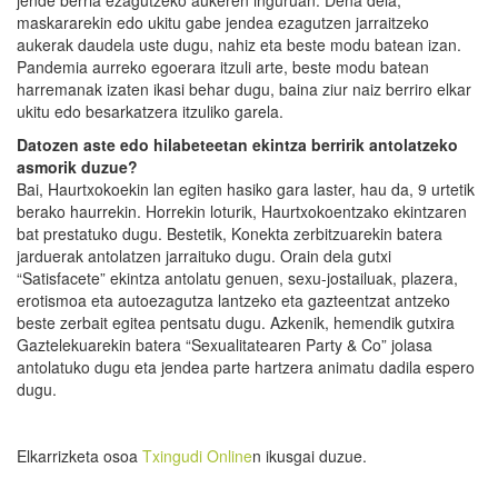
jende berria ezagutzeko aukeren inguruan. Dena dela,
maskararekin edo ukitu gabe jendea ezagutzen jarraitzeko
aukerak daudela uste dugu, nahiz eta beste modu batean izan.
Pandemia aurreko egoerara itzuli arte, beste modu batean
harremanak izaten ikasi behar dugu, baina ziur naiz berriro elkar
ukitu edo besarkatzera itzuliko garela.
Datozen aste edo hilabeteetan ekintza berririk antolatzeko
asmorik duzue?
Bai, Haurtxokoekin lan egiten hasiko gara laster, hau da, 9 urtetik
berako haurrekin. Horrekin loturik, Haurtxokoentzako ekintzaren
bat prestatuko dugu. Bestetik, Konekta zerbitzuarekin batera
jarduerak antolatzen jarraituko dugu. Orain dela gutxi
“Satisfacete” ekintza antolatu genuen, sexu-jostailuak, plazera,
erotismoa eta autoezagutza lantzeko eta gazteentzat antzeko
beste zerbait egitea pentsatu dugu. Azkenik, hemendik gutxira
Gaztelekuarekin batera “Sexualitatearen Party & Co” jolasa
antolatuko dugu eta jendea parte hartzera animatu dadila espero
dugu.
Elkarrizketa osoa
Txingudi Online
n ikusgai duzue.