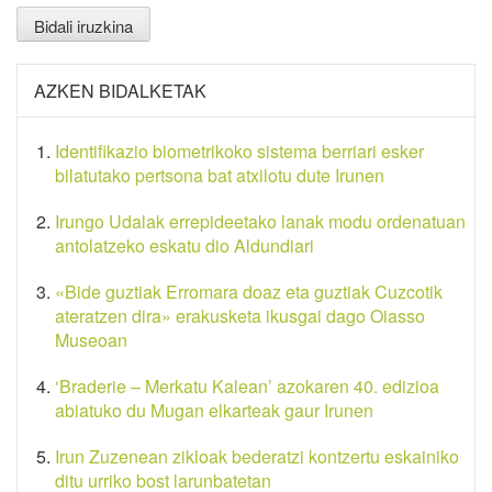
AZKEN BIDALKETAK
Identifikazio biometrikoko sistema berriari esker
bilatutako pertsona bat atxilotu dute Irunen
Irungo Udalak errepideetako lanak modu ordenatuan
antolatzeko eskatu dio Aldundiari
«Bide guztiak Erromara doaz eta guztiak Cuzcotik
ateratzen dira» erakusketa ikusgai dago Oiasso
Museoan
‘Braderie – Merkatu Kalean’ azokaren 40. edizioa
abiatuko du Mugan elkarteak gaur Irunen
Irun Zuzenean zikloak bederatzi kontzertu eskainiko
ditu urriko bost larunbatetan