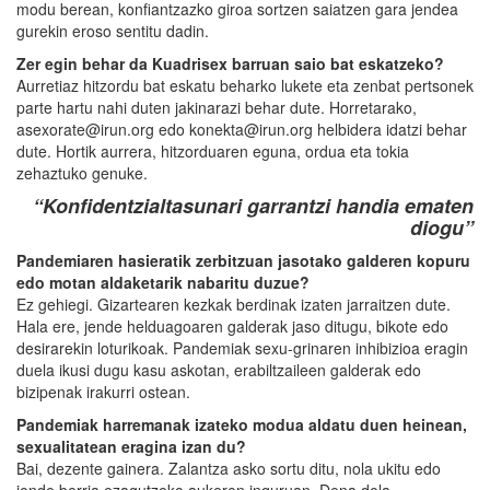
modu berean, konfiantzazko giroa sortzen saiatzen gara jendea
gurekin eroso sentitu dadin.
Zer egin behar da Kuadrisex barruan saio bat eskatzeko?
Aurretiaz hitzordu bat eskatu beharko lukete eta zenbat pertsonek
parte hartu nahi duten jakinarazi behar dute. Horretarako,
asexorate@irun.org edo konekta@irun.org helbidera idatzi behar
dute. Hortik aurrera, hitzorduaren eguna, ordua eta tokia
zehaztuko genuke.
“Konfidentzialtasunari garrantzi handia ematen
diogu”
Pandemiaren hasieratik zerbitzuan jasotako galderen kopuru
edo motan aldaketarik nabaritu duzue?
Ez gehiegi. Gizartearen kezkak berdinak izaten jarraitzen dute.
Hala ere, jende helduagoaren galderak jaso ditugu, bikote edo
desirarekin loturikoak. Pandemiak sexu-grinaren inhibizioa eragin
duela ikusi dugu kasu askotan, erabiltzaileen galderak edo
bizipenak irakurri ostean.
Pandemiak harremanak izateko modua aldatu duen heinean,
sexualitatean eragina izan du?
Bai, dezente gainera. Zalantza asko sortu ditu, nola ukitu edo