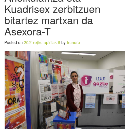
Kuadrisex zerbitzuen
bitartez martxan da
Asexora-T
Posted on
2021(e)ko apirilak 6
by
Irunero