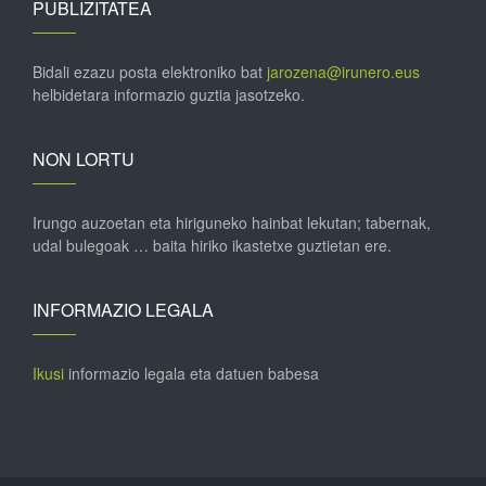
PUBLIZITATEA
Bidali ezazu posta elektroniko bat
jarozena@irunero.eus
helbidetara informazio guztia jasotzeko.
NON LORTU
Irungo auzoetan eta hiriguneko hainbat lekutan; tabernak,
udal bulegoak … baita hiriko ikastetxe guztietan ere.
INFORMAZIO LEGALA
Ikusi
informazio legala eta datuen babesa