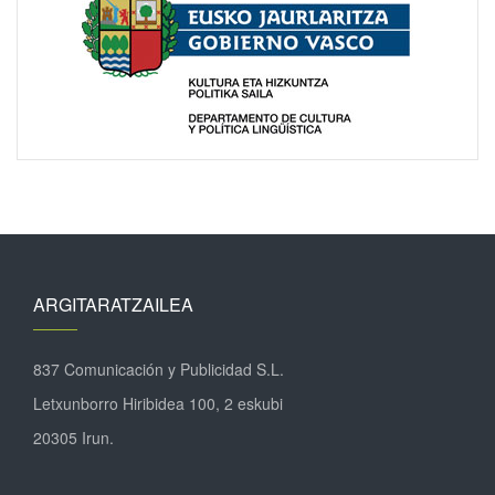
ARGITARATZAILEA
837 Comunicación y Publicidad S.L.
Letxunborro Hiribidea 100, 2 eskubi
20305 Irun.