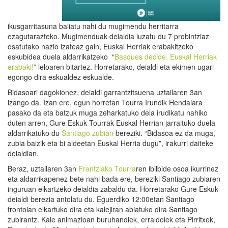
ikusgarritasuna baliatu nahi du mugimendu herritarra
ezagutarazteko. Mugimenduak deialdia luzatu du 7 probintziaz
osatutako nazio izateaz gain, Euskal Herriak erabakitzeko
eskubidea duela aldarrikatzeko “
Basques decide. Euskal Herriak
erabaki!
” leloaren bitartez. Horretarako, deialdi eta ekimen ugari
egongo dira eskualdez eskualde.
Bidasoari dagokionez, deialdi garrantzitsuena uztailaren 3an
izango da. Izan ere, egun horretan Tourra Irundik Hendaiara
pasako da eta batzuk muga zeharkatuko dela irudikatu nahiko
duten arren, Gure Eskuk Tourrak Euskal Herrian jarraituko duela
aldarrikatuko du
Santiago zubian
bereziki. “Bidasoa ez da muga,
zubia baizik eta bi aldeetan Euskal Herria dugu”, irakurri daiteke
deialdian.
Beraz, uztailaren 3an
Frantziako Tourra
ren ibilbide osoa ikurrinez
eta aldarrikapenez bete nahi bada ere, bereziki Santiago zubiaren
inguruan elkartzeko deialdia zabaldu da. Horretarako Gure Eskuk
deialdi berezia antolatu du. Eguerdiko 12:00etan Santiago
frontoian elkartuko dira eta kalejiran abiatuko dira Santiago
zubirantz. Kale animazioan buruhandiek, erraldoiek eta Pirritxek,