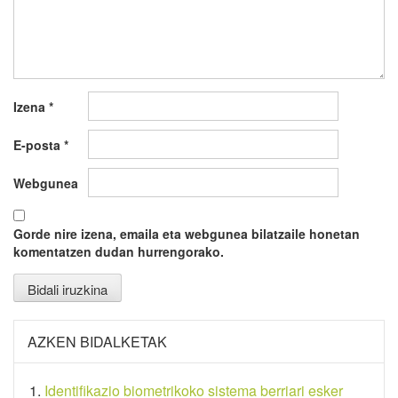
Izena
*
E-posta
*
Webgunea
Gorde nire izena, emaila eta webgunea bilatzaile honetan
komentatzen dudan hurrengorako.
AZKEN BIDALKETAK
Identifikazio biometrikoko sistema berriari esker