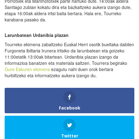
Porrotxek eta Marimototxek parte hartuko dute. 14:00ak aldera
Santiago zubian kokatu dira eta bazkaltzeko aukera izango dute,
etapa 16:00ak aldera iritsi baita bertara. Hala ere, Tourreko
karabana pasako da.
Larunbatean Urdanibia plazan
Tourreko ekimena zabaltzeko Euskal Herri osotik bueltaka dabilen
Furgoneta ibiltaria Irunera iritsiko da larunbatean eta goizeko
11:00etatik 13:00ak bitartean. Urdanibia plazan izango da
informazioa banatzen eta materiala saltzen. Tourrera begirako
Gure Eskuren ekimena
ezagutu nahi duen orok bertara
hurbiltzeko eta informatzeko aukera izango du.
Facebook
Twitter