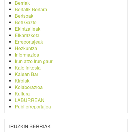
Berriak
Bertatik Bertara
Bertsoak
Beti Gazte
Ekintzaileak
Elkarrizketa
Erreportajeak
Hezkuntza
Informazioa
Irun atzo Irun gaur
Kale inkesta
Kalean Bai
Kirolak
Kolaborazioa
Kultura
LABURREAN
Publierreportajea
IRUZKIN BERRIAK