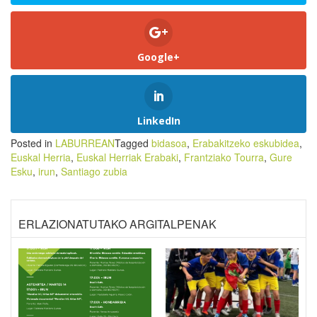
Google+
LinkedIn
Posted in
LABURREAN
Tagged
bidasoa
,
Erabakitzeko eskubidea
,
Euskal Herria
,
Euskal Herriak Erabaki
,
Frantziako Tourra
,
Gure
Esku
,
irun
,
Santiago zubia
ERLAZIONATUTAKO ARGITALPENAK