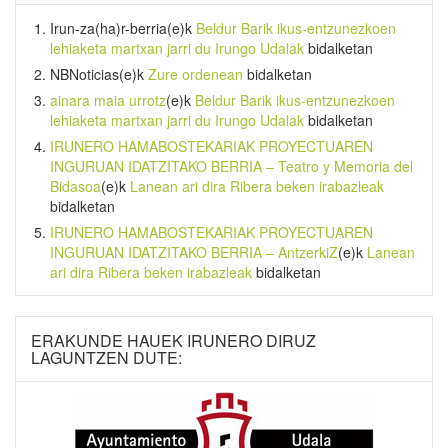
Irun-za(ha)r-berria
(e)k
Beldur Barik ikus-entzunezkoen
lehiaketa martxan jarri du Irungo Udalak
bidalketan
NBNoticias
(e)k
Zure ordenean
bidalketan
ainara maia urrotz
(e)k
Beldur Barik ikus-entzunezkoen
lehiaketa martxan jarri du Irungo Udalak
bidalketan
IRUNERO HAMABOSTEKARIAK PROYECTUAREN
INGURUAN IDATZITAKO BERRIA – Teatro y Memoria del
Bidasoa
(e)k
Lanean ari dira Ribera beken irabazleak
bidalketan
IRUNERO HAMABOSTEKARIAK PROYECTUAREN
INGURUAN IDATZITAKO BERRIA – AntzerkiZ
(e)k
Lanean
ari dira Ribera beken irabazleak
bidalketan
ERAKUNDE HAUEK IRUNERO DIRUZ
LAGUNTZEN DUTE: