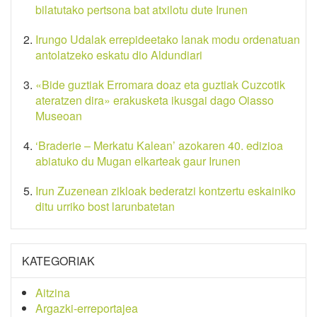
bilatutako pertsona bat atxilotu dute Irunen
Irungo Udalak errepideetako lanak modu ordenatuan
antolatzeko eskatu dio Aldundiari
«Bide guztiak Erromara doaz eta guztiak Cuzcotik
ateratzen dira» erakusketa ikusgai dago Oiasso
Museoan
‘Braderie – Merkatu Kalean’ azokaren 40. edizioa
abiatuko du Mugan elkarteak gaur Irunen
Irun Zuzenean zikloak bederatzi kontzertu eskainiko
ditu urriko bost larunbatetan
KATEGORIAK
Aitzina
Argazki-erreportajea