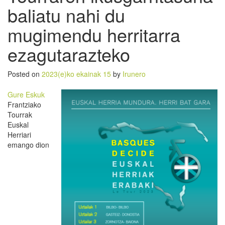
baliatu nahi du
mugimendu herritarra
ezagutarazteko
Posted on
2023(e)ko ekainak 15
by
Irunero
Gure Eskuk
Frantziako
Tourrak
Euskal
Herriari
emango dion