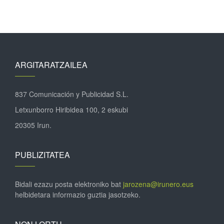
ARGITARATZAILEA
837 Comunicación y Publicidad S.L.
Letxunborro Hiribidea 100, 2 eskubi
20305 Irun.
PUBLIZITATEA
Bidali ezazu posta elektroniko bat
jarozena@irunero.eus
helbidetara informazio guztia jasotzeko.