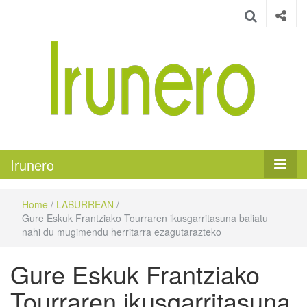
Irunero
Irungo euskarazko aldizkaria
Irunero
Home
/
LABURREAN
/
Gure Eskuk Frantziako Tourraren ikusgarritasuna baliatu
nahi du mugimendu herritarra ezagutarazteko
Gure Eskuk Frantziako
Tourraren ikusgarritasuna