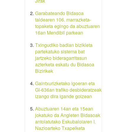
Jirak
Garabateando Bidasoa
taldearen 106. marrazketa-
topaketa egingo da abuztuaren
16an Mendibil parkean
Txingudiko badian bizikleta
partekatuko sistema bat
jartzeko bideragarritasun
azterketa eskatu du Bidasoa
Bizirikek
Gaintxurizketako igoeran eta
GI-636an trafiko desbideratzeak
izango dira igande goizean
Abuztuaren 14an eta 15ean
jokatuko da Angleten Bidasoak
antolatutako Eskubaloiaren I.
Nazioarteko Txapelketa