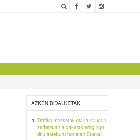
AZKEN BIDALKETAK
Trafiko mozketak eta Irunbusen
zerbitzuan aldaketak eragingo
ditu asteburu honetan Euskal