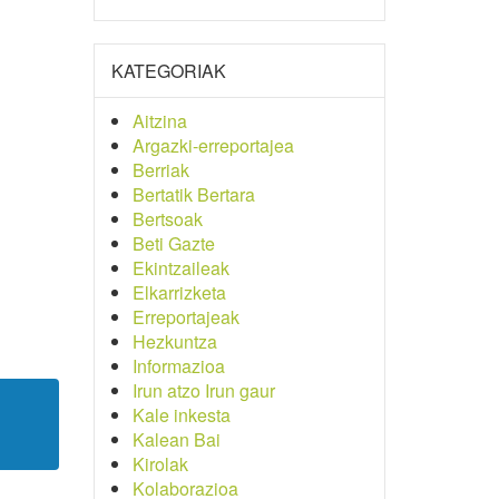
KATEGORIAK
Aitzina
Argazki-erreportajea
Berriak
Bertatik Bertara
Bertsoak
Beti Gazte
Ekintzaileak
Elkarrizketa
Erreportajeak
Hezkuntza
Informazioa
Irun atzo Irun gaur
Kale inkesta
Kalean Bai
Kirolak
Kolaborazioa