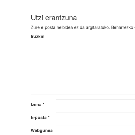
nabigatu
Utzi erantzuna
Zure e-posta helbidea ez da argitaratuko.
Beharrezko
Iruzkin
Izena
*
E-posta
*
Webgunea