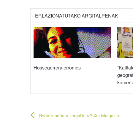
ERLAZIONATUTAKO ARGITALPENAK
Hossegorrera erromes
“Kalita
geograf
komertz
Bidalketetan
Bertatik bertara zergatik ez? Xoldokogaina
zehar