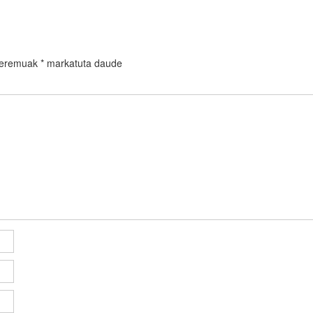
 eremuak
*
markatuta daude