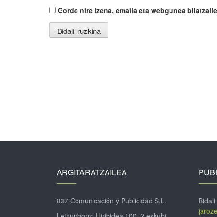
Gorde nire izena, emaila eta webgunea bilatza
ARGITARATZAILEA
PUBL
837 Comunicación y Publicidad S.L.
Bidali
jaroz
Letxunborro Hiribidea 100, 2 eskubi