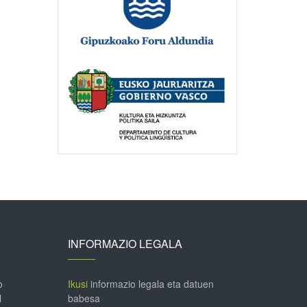
INFORMAZIO LEGALA
o
Ikusi
informazio legala eta datuen
l
babesa