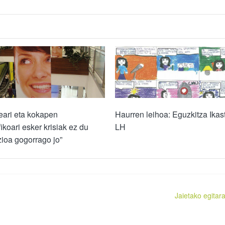
Haurren leihoa: Eguzkitza Ikas
teari eta kokapen
LH
ikoari esker krisiak ez du
ioa gogorrago jo”
Jaietako egitar