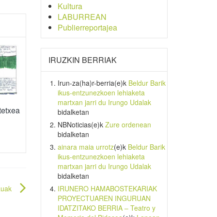
Kultura
LABURREAN
Publierreportajea
IRUZKIN BERRIAK
Irun-za(ha)r-berria
(e)k
Beldur Barik
ikus-entzunezkoen lehiaketa
martxan jarri du Irungo Udalak
tetxea
bidalketan
NBNoticias
(e)k
Zure ordenean
bidalketan
ainara maia urrotz
(e)k
Beldur Barik
ikus-entzunezkoen lehiaketa
martxan jarri du Irungo Udalak
bidalketan
IRUNERO HAMABOSTEKARIAK
auak
PROYECTUAREN INGURUAN
IDATZITAKO BERRIA – Teatro y