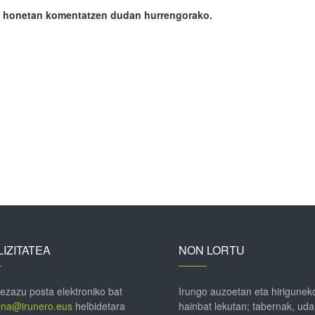
ile honetan komentatzen dudan hurrengorako.
IZITATEA
NON LORTU
 ezazu posta elektroniko bat
Irungo auzoetan eta hirigunek
ena@irunero.eus
helbidetara
hainbat lekutan; tabernak, uda