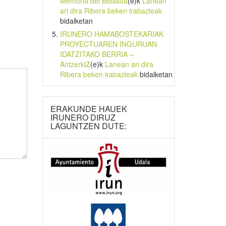
Memoria del Bidasoa
(e)k
Lanean
ari dira Ribera beken irabazleak
bidalketan
IRUNERO HAMABOSTEKARIAK
PROYECTUAREN INGURUAN
IDATZITAKO BERRIA –
AntzerkiZ
(e)k
Lanean ari dira
Ribera beken irabazleak
bidalketan
ERAKUNDE HAUEK
IRUNERO DIRUZ
LAGUNTZEN DUTE: