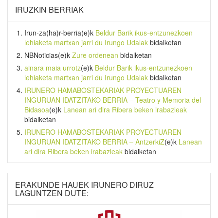
IRUZKIN BERRIAK
Irun-za(ha)r-berria
(e)k
Beldur Barik ikus-entzunezkoen
lehiaketa martxan jarri du Irungo Udalak
bidalketan
NBNoticias
(e)k
Zure ordenean
bidalketan
ainara maia urrotz
(e)k
Beldur Barik ikus-entzunezkoen
lehiaketa martxan jarri du Irungo Udalak
bidalketan
IRUNERO HAMABOSTEKARIAK PROYECTUAREN
INGURUAN IDATZITAKO BERRIA – Teatro y Memoria del
Bidasoa
(e)k
Lanean ari dira Ribera beken irabazleak
bidalketan
IRUNERO HAMABOSTEKARIAK PROYECTUAREN
INGURUAN IDATZITAKO BERRIA – AntzerkiZ
(e)k
Lanean
ari dira Ribera beken irabazleak
bidalketan
ERAKUNDE HAUEK IRUNERO DIRUZ
LAGUNTZEN DUTE: