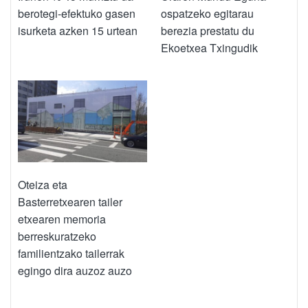
berotegi-efektuko gasen
ospatzeko egitarau
isurketa azken 15 urtean
berezia prestatu du
Ekoetxea Txingudik
Oteiza eta
Basterretxearen tailer
etxearen memoria
berreskuratzeko
familientzako tailerrak
egingo dira auzoz auzo