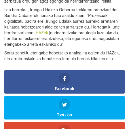
zerbitzua ordu gehiagoz egongo da herritarrentzako irekita.
Ildo horretan, Irungo Udaleko Gobernu Irekiaren ordezkari den
Sandra Caballerok honako hau azaldu zuen: “Prozesuak
digitalizatu badira ere, Irungo Udalak aurrez aurreko arretaren
kalitatea hobetzearen alde egiten jarraitzen du. Horregatik, urte
berrira sartzean,
HAZek
jendearentzako ordutegia luzatuko du,
herritarren eskaerei erantzuteko, eta eguneko ordu nagusietan
etengabeko arreta eskainiko du” .
Sortu zenetik, etengabe hobetzeko ahalegina egiten du HAZek,
eta arreta-eskaintza hobetzeko formula berriak bilatzen ditu.
Facebook
Twitter