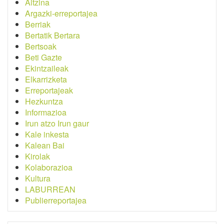
Aitzina
Argazki-erreportajea
Berriak
Bertatik Bertara
Bertsoak
Beti Gazte
Ekintzaileak
Elkarrizketa
Erreportajeak
Hezkuntza
Informazioa
Irun atzo Irun gaur
Kale inkesta
Kalean Bai
Kirolak
Kolaborazioa
Kultura
LABURREAN
Publierreportajea