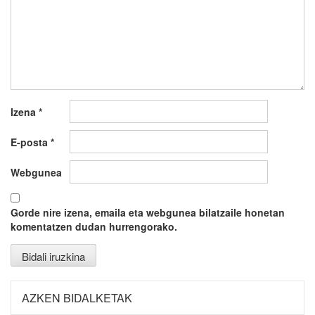
Izena
*
E-posta
*
Webgunea
Gorde nire izena, emaila eta webgunea bilatzaile honetan
komentatzen dudan hurrengorako.
AZKEN BIDALKETAK