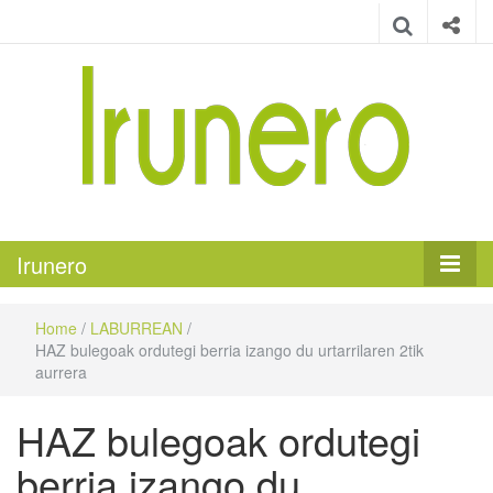
Irunero
Irungo euskarazko aldizkaria
Irunero
Home
/
LABURREAN
/
HAZ bulegoak ordutegi berria izango du urtarrilaren 2tik
aurrera
HAZ bulegoak ordutegi
berria izango du