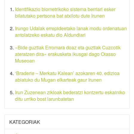
Identifikazio biometrikoko sistema berriari esker
bilatutako pertsona bat atxilotu dute Irunen
Irungo Udalak errepideetako lanak modu ordenatuan
antolatzeko eskatu dio Aldundiari
«Bide guztiak Erromara doaz eta guztiak Cuzcotik
ateratzen dira» erakusketa ikusgai dago Oiasso
Museoan
‘Braderie – Merkatu Kalean’ azokaren 40. edizioa
abiatuko du Mugan elkarteak gaur Irunen
Irun Zuzenean zikloak bederatzi kontzertu eskainiko
ditu urriko bost larunbatetan
KATEGORIAK