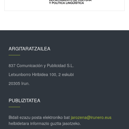
ARGITARATZAILEA
837 Comunicación y Publicidad S.L.
Letxunborro Hiribidea 100, 2 eskubi
20305 Irun.
PUBLIZITATEA
Bidali ezazu posta elektroniko bat
jarozena@irunero.eus
helbidetara informazio guztia jasotzeko.