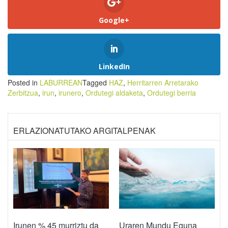
Google+
LinkedIn
Posted in
LABURREAN
Tagged
HAZ
,
Herritarren Arretarako
Zerbitzua
,
irun
,
irunero
,
Ordutegi aldaketa
,
Ordutegi berria
ERLAZIONATUTAKO ARGITALPENAK
Irunen % 45 murriztu da
Uraren Mundu Eguna