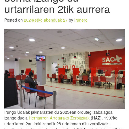
urtarrilaren 2tik aurrera
Posted on
2024(e)ko abenduak 27
by
Irunero
Irungo Udalak jakinarazten du 2025ean ordutegi zabalagoa
izango duela
Herritarren Arretarako Zerbitzuak
(HAZ). 1997ko
urtarrilaren 2an ireki zenetik 28 urte eman ditu zerbitzuak