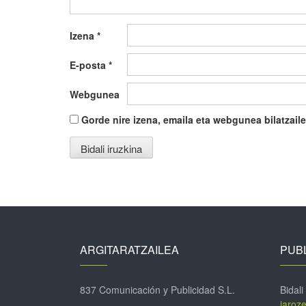
Izena
*
E-posta
*
Webgunea
Gorde nire izena, emaila eta webgunea bilatza
ARGITARATZAILEA
PUBL
837 Comunicación y Publicidad S.L.
Bidali
jaroz