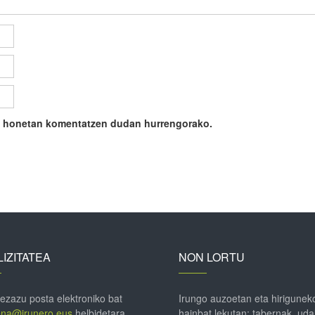
ile honetan komentatzen dudan hurrengorako.
IZITATEA
NON LORTU
 ezazu posta elektroniko bat
Irungo auzoetan eta hirigunek
ena@irunero.eus
helbidetara
hainbat lekutan; tabernak, uda