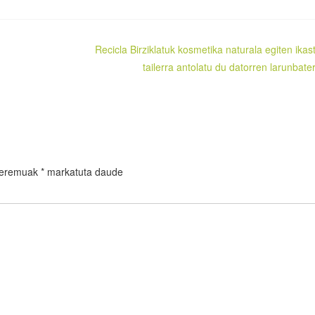
Recicla Birziklatuk kosmetika naturala egiten ikas
tailerra antolatu du datorren larunbate
 eremuak
*
markatuta daude