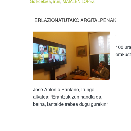
Goikoetxea
,
irun
,
MAIALEN LOPEZ
ERLAZIONATUTAKO ARGITALPENAK
100 urt
erakus
José Antonio Santano, Irungo
alkatea: “Erantzukizun handia da,
baina, lantalde trebea dugu gurekin”