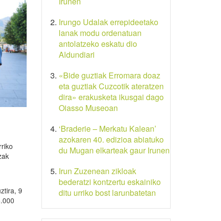
Irunen
Irungo Udalak errepideetako
lanak modu ordenatuan
antolatzeko eskatu dio
Aldundiari
«Bide guztiak Erromara doaz
eta guztiak Cuzcotik ateratzen
dira» erakusketa ikusgai dago
Oiasso Museoan
‘Braderie – Merkatu Kalean’
azokaren 40. edizioa abiatuko
riko
du Mugan elkarteak gaur Irunen
zak
Irun Zuzenean zikloak
bederatzi kontzertu eskainiko
ztira, 9
ditu urriko bost larunbatetan
5.000