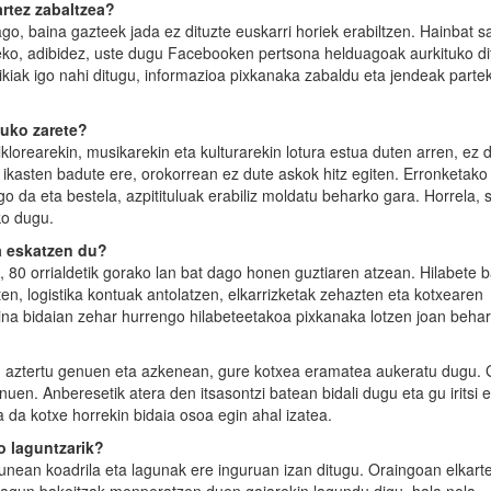
artez zabaltzea?
o, baina gazteek jada ez dituzte euskarri horiek erabiltzen. Hainbat s
isteko, adibidez, uste dugu Facebooken pertsona helduagoak aurkituko di
ikiak igo nahi ditugu, informazioa pixkanaka zabaldu eta jendeak parte
tuko zarete?
rearekin, musikarekin eta kulturarekin lotura estua duten arren, ez 
ikasten badute ere, orokorrean ez dute askok hitz egiten. Erronketako
o da eta bestela, azpitituluak erabiliz moldatu beharko gara. Horrela, 
ko dugu.
a eskatzen du?
 80 orrialdetik gorako lan bat dago honen guztiaren atzean. Hilabete 
n, logistika kontuak antolatzen, elkarrizketak zehazten eta kotxearen
ina bidaian zehar hurrengo hilabeteetakoa pixkanaka lotzen joan behar
 aztertu genuen eta azkenean, gure kotxea eramatea aukeratu dugu.
en. Anberesetik atera den itsasontzi batean bidali dugu eta gu iritsi e
a da kotxe horrekin bidaia osoa egin ahal izatea.
o laguntzarik?
unean koadrila eta lagunak ere inguruan izan ditugu. Oraingoan elkart