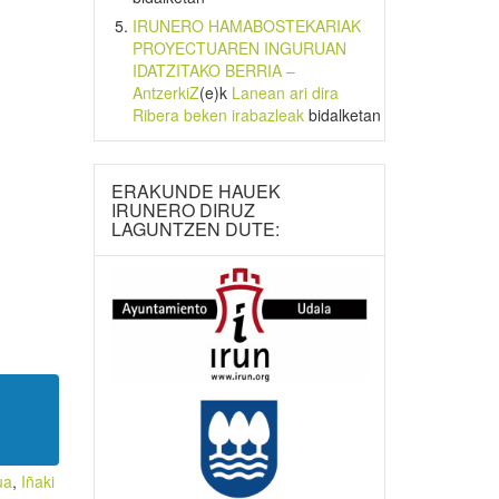
IRUNERO HAMABOSTEKARIAK
PROYECTUAREN INGURUAN
IDATZITAKO BERRIA –
AntzerkiZ
(e)k
Lanean ari dira
Ribera beken irabazleak
bidalketan
ERAKUNDE HAUEK
IRUNERO DIRUZ
LAGUNTZEN DUTE:
ua
,
Iñaki