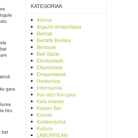
KATEGORIAK
are
tugula
Aitzina
katu
Argazki-erreportajea
Berriak
Bertatik Bertara
dela
Bertsoak
 bat
Beti Gazte
sare
Ekintzaileak
Elkarrizketa
Erreportajeak
batzuk
Hezkuntza
Informazioa
ko gara.
Irun atzo Irun gaur
Kale inkesta
 Gurea
Kalean Bai
ta hiru
Kirolak
Kolaborazioa
Kultura
e bat
LABURREAN