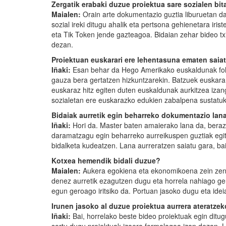
Zergatik erabaki duzue proiektua sare sozialen bit
Maialen:
Orain arte dokumentazio guztia liburuetan dag
sozial ireki ditugu ahalik eta pertsona gehienetara ir
eta Tik Token jende gazteagoa. Bidaian zehar bideo tx
dezan.
Proiektuan euskarari ere lehentasuna ematen saia
Iñaki:
Esan behar da Hego Amerikako euskaldunak folklo
gauza bera gertatzen hizkuntzarekin. Batzuek euskara 
euskaraz hitz egiten duten euskaldunak aurkitzea izang
sozialetan ere euskarazko edukien zabalpena sustatu
Bidaiak aurretik egin beharreko dokumentazio lan
Iñaki:
Hori da. Master baten amaierako lana da, beraz,
daramatzagu egin beharreko aurreikuspen guztiak egite
bidalketa kudeatzen. Lana aurreratzen saiatu gara, ba
Kotxea hemendik bidali duzue?
Maialen:
Aukera egokiena eta ekonomikoena zein zen
denez aurretik ezagutzen dugu eta horrela nahiago genu
egun geroago iritsiko da. Portuan jasoko dugu eta idei
Irunen jasoko al duzue proiektua aurrera ateratzek
Iñaki:
Bai, horrelako beste bideo proiektuak egin ditug