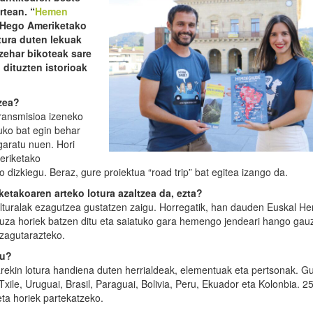
rtean. “
Hemen
e Hego Ameriketako
tura duten lekuak
 zehar bikoteak sare
 dituzten istorioak
tzea?
ransmisioa izeneko
ko bat egin behar
aratu nuen. Hori
eriketako
o dizkiegu. Beraz, gure proiektua “road trip” bat egitea izango da.
etakoaren arteko lotura azaltzea da, ezta?
turalak ezagutzea gustatzen zaigu. Horregatik, han dauden Euskal Her
auza horiek batzen ditu eta saiatuko gara hemengo jendeari hango gau
 ezagutarazteko.
tu?
arekin lotura handiena duten herrialdeak, elementuak eta pertsonak. Gu
xile, Uruguai, Brasil, Paraguai, Bolivia, Peru, Ekuador eta Kolonbia. 2
eta horiek partekatzeko.