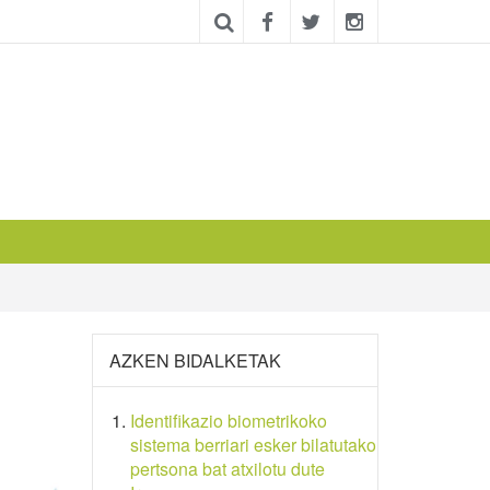
AZKEN BIDALKETAK
Identifikazio biometrikoko
sistema berriari esker bilatutako
pertsona bat atxilotu dute