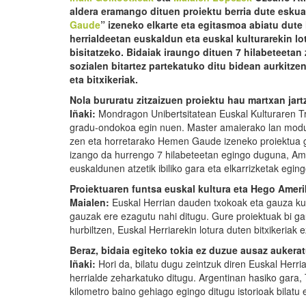
aldera eramango dituen proiektu berria dute eskua
Gaude
” izeneko elkarte eta egitasmoa abiatu dut
herrialdeetan euskaldun eta euskal kulturarekin lo
bisitatzeko. Bidaiak iraungo dituen 7 hilabeteetan
sozialen bitartez partekatuko ditu bidean aurkitzen
eta bitxikeriak.
Nola bururatu zitzaizuen proiektu hau martxan jar
Iñaki:
Mondragon Unibertsitatean Euskal Kulturaren T
gradu-ondokoa egin nuen. Master amaierako lan modu
zen eta horretarako Hemen Gaude izeneko proiektua g
izango da hurrengo 7 hilabeteetan egingo duguna, Am
euskaldunen atzetik ibiliko gara eta elkarrizketak eging
Proiektuaren funtsa euskal kultura eta Hego Amerik
Maialen:
Euskal Herrian dauden txokoak eta gauza kul
gauzak ere ezagutu nahi ditugu. Gure proiektuak bi g
hurbiltzen, Euskal Herriarekin lotura duten bitxikeriak
Beraz, bidaia egiteko tokia ez duzue ausaz aukera
Iñaki:
Hori da, bilatu dugu zeintzuk diren Euskal Herri
herrialde zeharkatuko ditugu. Argentinan hasiko gara, T
kilometro baino gehiago egingo ditugu istorioak bilatu 