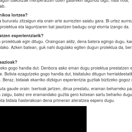
Lagun bakoitzak menperatzen duen gaiarekin lagundu digu, hala nola,
ab.
hikoa lortzea?
 bururatu zitzaigun eta orain arte aurrezten saiatu gara. Bi urtez aurre
proiektua eta laguntzaren bat jasotzen badugu ongi etorria izango da.
atzen esperientziarik?
 proiektuak egin ditugu. Oraingoan aldiz, dena batera egingo dugu, k
gulako. Azken batean, guk nahi dugulako egiten dugun proiektua da, ber
tsazioak?
steko gogo handia dut. Denbora asko eman dugu proiektua prestatzen 
. Bolivia ezagutzeko gogo handia dut, bisitatuko ditugun herrialdeetati
 Beraz, bidaiak ekarriko dizkigun esperientzia guztiak bizitzeko gogoz
uta gaude orain: txertoak jartzen, dirua prestatu, eraman beharreko pa
ta zaigu, batez ere eramandako guztia gero kotxean sartu beharko dugu
eta bidaia hasterakoan dena primeran ateratzea espero dugu.