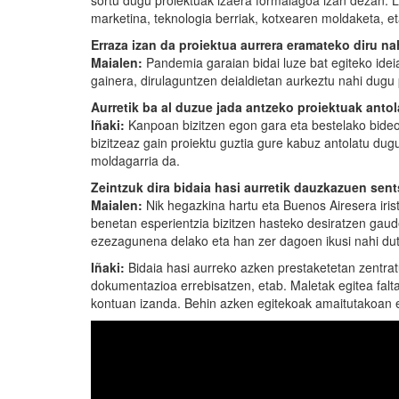
sortu dugu proiektuak izaera formalagoa izan dezan. 
marketina, teknologia berriak, kotxearen moldaketa, et
Erraza izan da proiektua aurrera eramateko diru na
Maialen:
Pandemia garaian bidai luze bat egiteko ideia
gainera, dirulaguntzen deialdietan aurkeztu nahi dugu 
Aurretik ba al duzue jada antzeko proiektuak antol
Iñaki:
Kanpoan bizitzen egon gara eta bestelako bideo
bizitzeaz gain proiektu guztia gure kabuz antolatu du
moldagarria da.
Zeintzuk dira bidaia hasi aurretik dauzkazuen sen
Maialen:
Nik hegazkina hartu eta Buenos Airesera iri
benetan esperientzia bizitzen hasteko desiratzen gaude
ezezagunena delako eta han zer dagoen ikusi nahi dut.
Iñaki:
Bidaia hasi aurreko azken prestaketetan zentrat
dokumentazioa errebisatzen, etab. Maletak egitea fal
kontuan izanda. Behin azken egitekoak amaitutakoan 