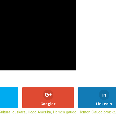
Google+
LinkedIn
Kultura
,
euskara
,
Hego Amerika
,
Hemen gaude
,
Hemen Gaude proiekt