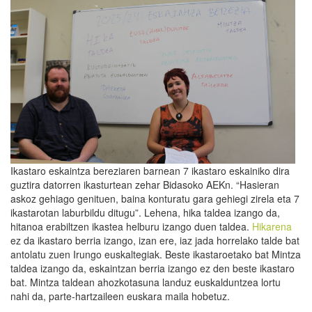
Ikastaro eskaintza bereziaren barnean 7 ikastaro eskainiko dira
guztira datorren ikasturtean zehar Bidasoko AEKn. “Hasieran
askoz gehiago genituen, baina konturatu gara gehiegi zirela eta 7
ikastarotan laburbildu ditugu”. Lehena, hika taldea izango da,
hitanoa erabiltzen ikastea helburu izango duen taldea.
Hikarena
ez da ikastaro berria izango, izan ere, iaz jada horrelako talde bat
antolatu zuen Irungo euskaltegiak. Beste ikastaroetako bat Mintza
taldea izango da, eskaintzan berria izango ez den beste ikastaro
bat. Mintza taldean ahozkotasuna landuz euskalduntzea lortu
nahi da, parte-hartzaileen euskara maila hobetuz.