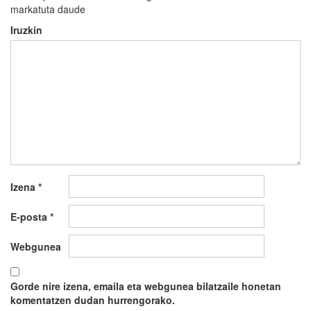
markatuta daude
Iruzkin
Izena
*
E-posta
*
Webgunea
Gorde nire izena, emaila eta webgunea bilatzaile honetan
komentatzen dudan hurrengorako.