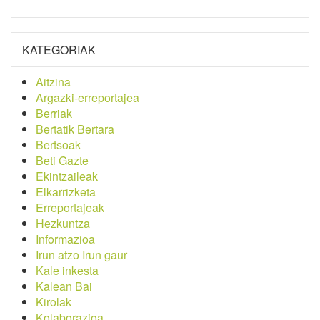
KATEGORIAK
Aitzina
Argazki-erreportajea
Berriak
Bertatik Bertara
Bertsoak
Beti Gazte
Ekintzaileak
Elkarrizketa
Erreportajeak
Hezkuntza
Informazioa
Irun atzo Irun gaur
Kale inkesta
Kalean Bai
Kirolak
Kolaborazioa