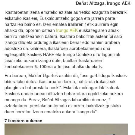
Beñat Altzaga, Irungo AEK
Ikastaroetan izena emateko ez zaie aurretiko ezagutza berezirik
eskatuko ikasleei, Euskalduntzeko gogoa eta jarrera parte-
hartzailea baino ez. Izen ematea irailaren 1etik aurrera egin
ahalko da, oporren ostean
Irungo AEK
euskaltegiaren ateak
berriro irekitzearekin batera. Ikastaro bakoitzak astean bi saio
izango ditu eta ordutegia ikasleen behar edo nahien arabera
adostuko da. Gainera, ikastaroen aprobetxamendu ona
egiteagatik ikasleek HABE eta Irungo Udaleko diru-laguntzak
jasotzeko aukera izango dute, bueltan ikastaroaren
zenbatekoaren % 100era arte jaso ahalko dutelarik.
Era berean, Maider Ugartek azaldu du, “oso garbi dugu ikasleek
bideratuko dutela ikastaroaren lerroa, nahiz eta irakasleak
plangintza bat prestatu noski”. Eskolak moldagarriak izateak
ikasleek unean-unean dituzten beharretara egokitzeko aukera
emango du. Beraz, Beñat Altzagak laburbildu duenez, “
azterketaren prestaketan tematu ez arren, bakoitzak gustuko
duen horretan izena emateko aukera izango du”.
7 ikastaro aukeran