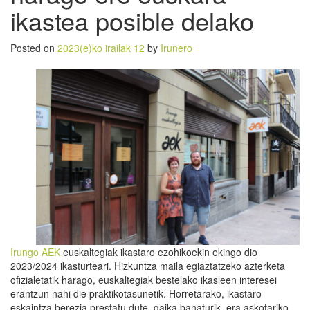
ikastea posible delako
Posted on
2023(e)ko irailak 12
by
Irunero
Irungo AEK
euskaltegiak ikastaro ezohikoekin ekingo dio
2023/2024 ikasturteari. Hizkuntza maila egiaztatzeko azterketa
ofizialetatik harago, euskaltegiak bestelako ikasleen interesei
erantzun nahi die praktikotasunetik. Horretarako, ikastaro
eskaintza berezia prestatu dute, gaika banaturik, era askotariko