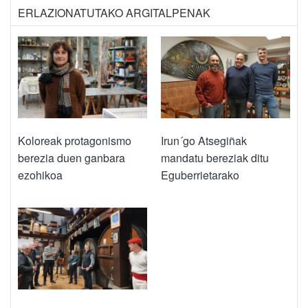
ERLAZIONATUTAKO ARGITALPENAK
Koloreak protagonismo
Irun´go Atsegiñak
berezia duen ganbara
mandatu bereziak ditu
ezohikoa
Eguberrietarako