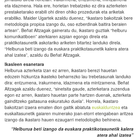
eta idazmena. Hala ere, horietan trebatzeko ez dira azterketen
prestaketarako erabili ohi diren ohiko prozedurak eta ariketak
erabiliko. Maider Ugartek azaldu duenez, “ikastaro bakoitzak bere
metodologia propioa izango du, oso ezberdinak baitira beraien
artean”. Beñat Altzagak gaineratu du, ikastaro guztiak “helburu
komunikatiboen” aterkiaren azpian egongo direla eta
praktikotasunetik askotariko ariketen bitartez landuko direla.
“Helburua beti izango da euskara praktikotasunetik kalera atera
ahal izatea”, azaldu du Beñat Altzagak.
Ikasleen esanetara
Helburua azterketa izan ez arren, ikastaro berezi hauetan
edozein hizkuntza ikasteko beharrezko lau trebetasunak landuko
dira: entzumena, irakurmena, idazmena eta mintzamena. Beñat
Altzagak azaldu duenez, “sinetsita gaude, azterketara zuzendua
egon ez arren, ikastaro hauetan parte hartzen duenak, azterketa
gainditzeko gaitasuna eskuratuko duela”. Horrela, ikastaro
bakoitzari izaera ematen dion gaitik abiatuta
euskalduntzea
eta
euskaltasunetik gaiaren muinerako joan-etorri etengabean aritzea
izango da ikastaro hauen ezaugarri metodologiko behinena.
“Helburua beti izango da euskara praktikotasunetik kalera
atera ahal izatea”