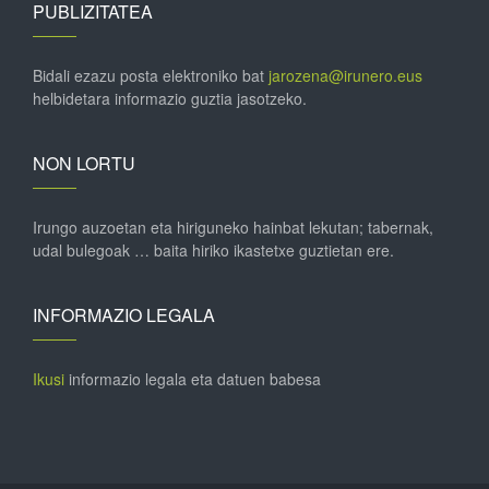
PUBLIZITATEA
Bidali ezazu posta elektroniko bat
jarozena@irunero.eus
helbidetara informazio guztia jasotzeko.
NON LORTU
Irungo auzoetan eta hiriguneko hainbat lekutan; tabernak,
udal bulegoak … baita hiriko ikastetxe guztietan ere.
INFORMAZIO LEGALA
Ikusi
informazio legala eta datuen babesa