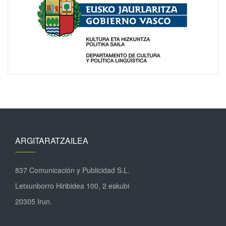
ARGITARATZAILEA
837 Comunicación y Publicidad S.L.
Letxunborro Hiribidea 100, 2 eskubi
20305 Irun.