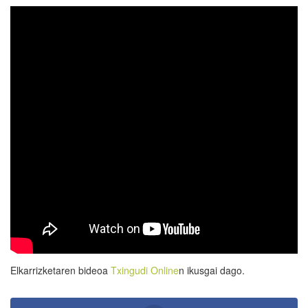
Elkarrizketaren bideoa
Txingudi Online
n ikusgai dago.