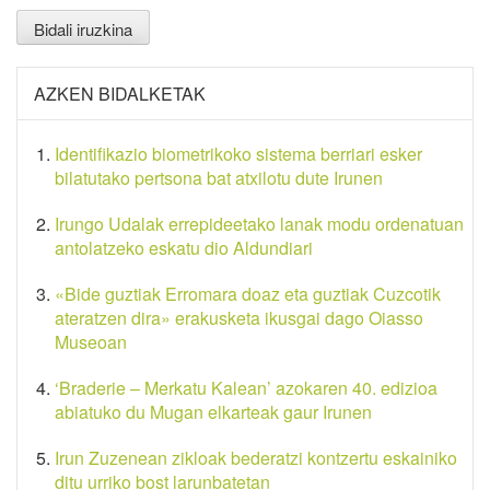
AZKEN BIDALKETAK
Identifikazio biometrikoko sistema berriari esker
bilatutako pertsona bat atxilotu dute Irunen
Irungo Udalak errepideetako lanak modu ordenatuan
antolatzeko eskatu dio Aldundiari
«Bide guztiak Erromara doaz eta guztiak Cuzcotik
ateratzen dira» erakusketa ikusgai dago Oiasso
Museoan
‘Braderie – Merkatu Kalean’ azokaren 40. edizioa
abiatuko du Mugan elkarteak gaur Irunen
Irun Zuzenean zikloak bederatzi kontzertu eskainiko
ditu urriko bost larunbatetan