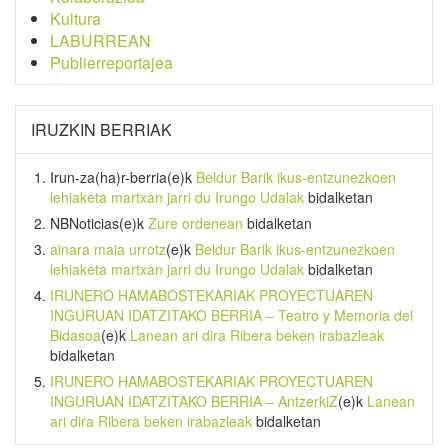
Kultura
LABURREAN
Publierreportajea
IRUZKIN BERRIAK
Irun-za(ha)r-berria
(e)k
Beldur Barik ikus-entzunezkoen
lehiaketa martxan jarri du Irungo Udalak
bidalketan
NBNoticias
(e)k
Zure ordenean
bidalketan
ainara maia urrotz
(e)k
Beldur Barik ikus-entzunezkoen
lehiaketa martxan jarri du Irungo Udalak
bidalketan
IRUNERO HAMABOSTEKARIAK PROYECTUAREN
INGURUAN IDATZITAKO BERRIA – Teatro y Memoria del
Bidasoa
(e)k
Lanean ari dira Ribera beken irabazleak
bidalketan
IRUNERO HAMABOSTEKARIAK PROYECTUAREN
INGURUAN IDATZITAKO BERRIA – AntzerkiZ
(e)k
Lanean
ari dira Ribera beken irabazleak
bidalketan