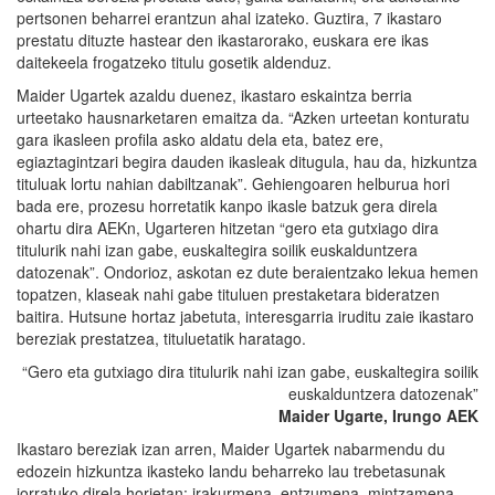
pertsonen beharrei erantzun ahal izateko. Guztira, 7 ikastaro
prestatu dituzte hastear den ikastarorako, euskara ere ikas
daitekeela frogatzeko titulu gosetik aldenduz.
Maider Ugartek azaldu duenez, ikastaro eskaintza berria
urteetako hausnarketaren emaitza da. “Azken urteetan konturatu
gara ikasleen profila asko aldatu dela eta, batez ere,
egiaztagintzari begira dauden ikasleak ditugula, hau da, hizkuntza
tituluak lortu nahian dabiltzanak”. Gehiengoaren helburua hori
bada ere, prozesu horretatik kanpo ikasle batzuk gera direla
ohartu dira AEKn, Ugarteren hitzetan “gero eta gutxiago dira
titulurik nahi izan gabe, euskaltegira soilik euskalduntzera
datozenak”. Ondorioz, askotan ez dute beraientzako lekua hemen
topatzen, klaseak nahi gabe tituluen prestaketara bideratzen
baitira. Hutsune hortaz jabetuta, interesgarria iruditu zaie ikastaro
bereziak prestatzea, tituluetatik haratago.
“Gero eta gutxiago dira titulurik nahi izan gabe, euskaltegira soilik
euskalduntzera datozenak”
Maider Ugarte, Irungo AEK
Ikastaro bereziak izan arren, Maider Ugartek nabarmendu du
edozein hizkuntza ikasteko landu beharreko lau trebetasunak
jorratuko direla horietan: irakurmena, entzumena, mintzamena