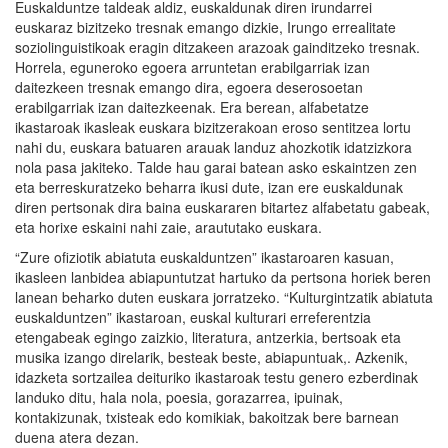
Euskalduntze taldeak aldiz, euskaldunak diren irundarrei
euskaraz bizitzeko tresnak emango dizkie, Irungo errealitate
soziolinguistikoak eragin ditzakeen arazoak gainditzeko tresnak.
Horrela, eguneroko egoera arruntetan erabilgarriak izan
daitezkeen tresnak emango dira, egoera deserosoetan
erabilgarriak izan daitezkeenak. Era berean, alfabetatze
ikastaroak ikasleak euskara bizitzerakoan eroso sentitzea lortu
nahi du, euskara batuaren arauak landuz ahozkotik idatzizkora
nola pasa jakiteko. Talde hau garai batean asko eskaintzen zen
eta berreskuratzeko beharra ikusi dute, izan ere euskaldunak
diren pertsonak dira baina euskararen bitartez alfabetatu gabeak,
eta horixe eskaini nahi zaie, araututako euskara.
“Zure ofiziotik abiatuta euskalduntzen” ikastaroaren kasuan,
ikasleen lanbidea abiapuntutzat hartuko da pertsona horiek beren
lanean beharko duten euskara jorratzeko. “Kulturgintzatik abiatuta
euskalduntzen” ikastaroan, euskal kulturari erreferentzia
etengabeak egingo zaizkio, literatura, antzerkia, bertsoak eta
musika izango direlarik, besteak beste, abiapuntuak,. Azkenik,
idazketa sortzailea deituriko ikastaroak testu genero ezberdinak
landuko ditu, hala nola, poesia, gorazarrea, ipuinak,
kontakizunak, txisteak edo komikiak, bakoitzak bere barnean
duena atera dezan.