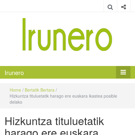
Irunero
Irungo euskarazko aldizkaria
Irunero
Home
/
Bertatik Bertara
/
Hizkuntza tituluetatik harago ere euskara ikastea posible
delako
Hizkuntza tituluetatik
harago ere euskara