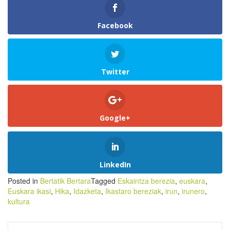
Facebook
Twitter
Google+
LinkedIn
Posted in
Bertatik Bertara
Tagged
Eskaintza berezia
,
euskara
,
Euskara ikasi
,
Hika
,
Idazketa
,
Ikastaro bereziak
,
irun
,
irunero
,
kultura