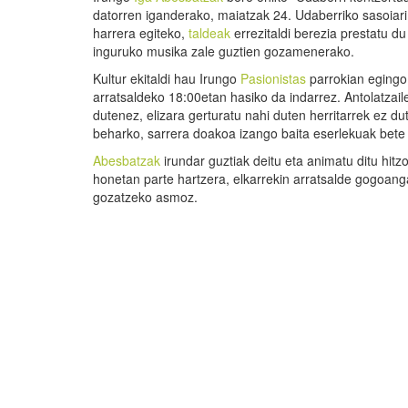
datorren iganderako, maiatzak 24. Udaberriko sasoiar
harrera egiteko,
taldeak
errezitaldi berezia prestatu du
inguruko musika zale guztien gozamenerako.
Kultur ekitaldi hau Irungo
Pasionistas
parrokian egingo
arratsaldeko 18:00etan hasiko da indarrez. Antolatzail
dutenez, elizara gerturatu nahi duten herritarrek ez d
beharko, sarrera doakoa izango baita eserlekuak bete 
Abesbatzak
irundar guztiak deitu eta animatu ditu hitz
honetan parte hartzera, elkarrekin arratsalde gogoang
gozatzeko asmoz.