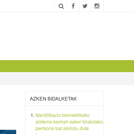
AZKEN BIDALKETAK
Identifikazio biometrikoko
sistema berriari esker bilatutako
pertsona bat atxilotu dute