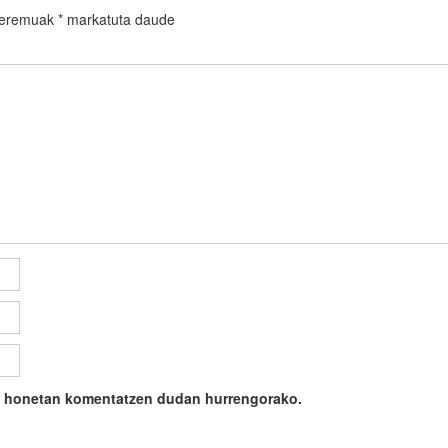
 eremuak
*
markatuta daude
ile honetan komentatzen dudan hurrengorako.