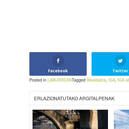
Facebook
Twitter
Posted in
LABURREAN
Tagged
Abesbatza
,
IGA
,
IGA a
ERLAZIONATUTAKO ARGITALPENAK