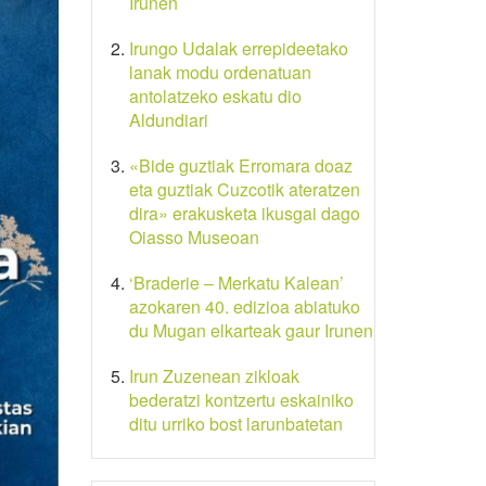
Irunen
Irungo Udalak errepideetako
lanak modu ordenatuan
antolatzeko eskatu dio
Aldundiari
«Bide guztiak Erromara doaz
eta guztiak Cuzcotik ateratzen
dira» erakusketa ikusgai dago
Oiasso Museoan
‘Braderie – Merkatu Kalean’
azokaren 40. edizioa abiatuko
du Mugan elkarteak gaur Irunen
Irun Zuzenean zikloak
bederatzi kontzertu eskainiko
ditu urriko bost larunbatetan