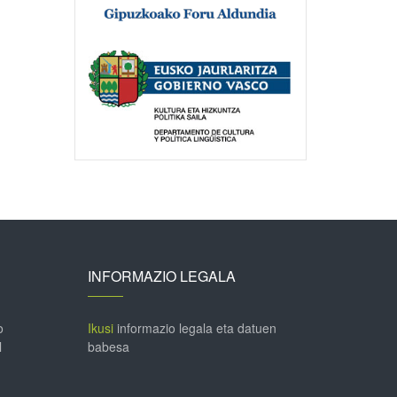
INFORMAZIO LEGALA
o
Ikusi
informazio legala eta datuen
l
babesa