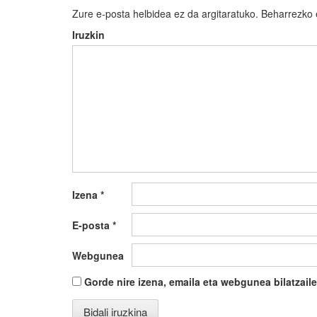
Zure e-posta helbidea ez da argitaratuko.
Beharrezko
Iruzkin
Izena
*
E-posta
*
Webgunea
Gorde nire izena, emaila eta webgunea bilatza