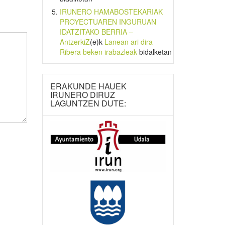
IRUNERO HAMABOSTEKARIAK
PROYECTUAREN INGURUAN
IDATZITAKO BERRIA –
AntzerkiZ
(e)k
Lanean ari dira
Ribera beken irabazleak
bidalketan
ERAKUNDE HAUEK
IRUNERO DIRUZ
LAGUNTZEN DUTE: