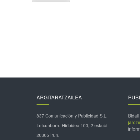
ARGITARATZAILEA
PUBL
837 Comunicación y Publicidad S.L.
Bidali
jaroz
Letxunborro Hiribidea 100, 2 eskubi
inform
20305 Irun.