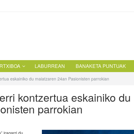
RTXIBOA
LABURREAN
BANAKETA PUNTUAK
ertua eskainiko du maiatzaren 24an Pasionisten parrokian
rri kontzertua eskainiko du
onisten parrokian
” iragarri du