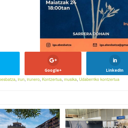
Google+
LinkedIn
besbatza
,
irun
,
irunero
,
Kontzertua
,
musika
,
Udaberriko kontzertua