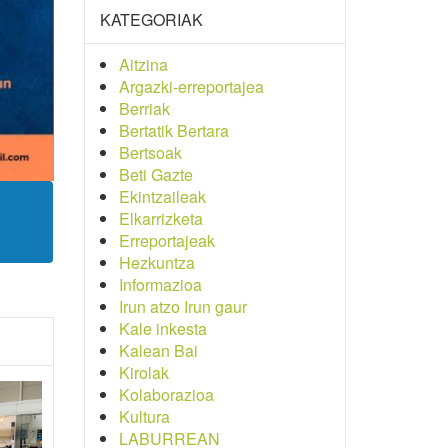
KATEGORIAK
Aitzina
Argazki-erreportajea
Berriak
Bertatik Bertara
Bertsoak
Beti Gazte
Ekintzaileak
Elkarrizketa
Erreportajeak
Hezkuntza
Informazioa
Irun atzo Irun gaur
Kale inkesta
Kalean Bai
Kirolak
Kolaborazioa
Kultura
LABURREAN