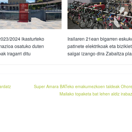
023/2024 ikasturteko
Irailaren 21ean bigarren eskuk
mazioa osatuko duten
patinete elektrikoak eta bizikle
ak iragarri ditu
salgai izango dira Zabaltza pl
ardatz
Super Amara BATeko emakumezkoen taldeak Ohor
Mailako topaketa bat lehen aldiz irabaz