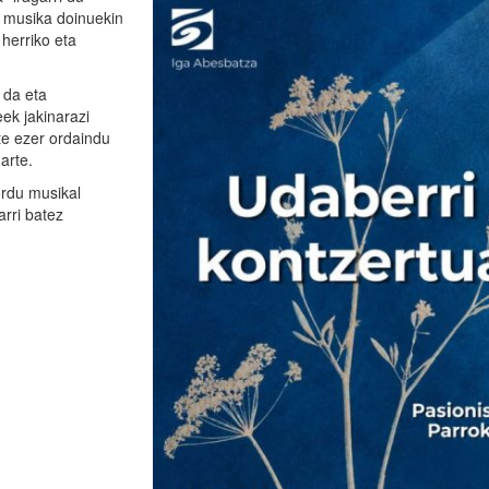
i musika doinuekin
 herriko eta
 da eta
eek jakinarazi
ute ezer ordaindu
arte.
ordu musikal
arri batez