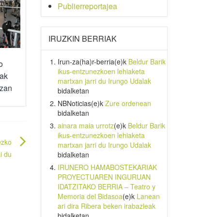
Publierreportajea
IRUZKIN BERRIAK
Irun-za(ha)r-berria
(e)k
Beldur Barik
o
ikus-entzunezkoen lehiaketa
tak
martxan jarri du Irungo Udalak
azan
bidalketan
NBNoticias
(e)k
Zure ordenean
bidalketan
ainara maia urrotz
(e)k
Beldur Barik
ikus-entzunezkoen lehiaketa
ezko
martxan jarri du Irungo Udalak
i du
bidalketan
IRUNERO HAMABOSTEKARIAK
PROYECTUAREN INGURUAN
IDATZITAKO BERRIA – Teatro y
Memoria del Bidasoa
(e)k
Lanean
ari dira Ribera beken irabazleak
bidalketan