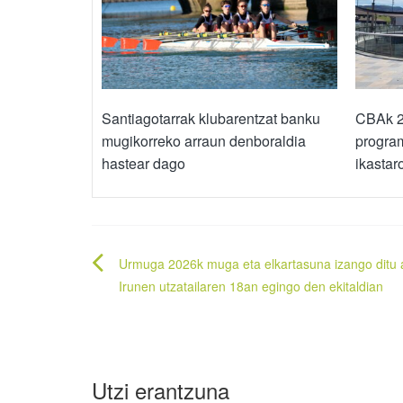
Santiagotarrak klubarentzat banku
CBAk 2
mugikorreko arraun denboraldia
progra
hastear dago
ikastaro
Bidalketetan
Urmuga 2026k muga eta elkartasuna izango ditu 
zehar
Irunen utzatailaren 18an egingo den ekitaldian
nabigatu
Utzi erantzuna