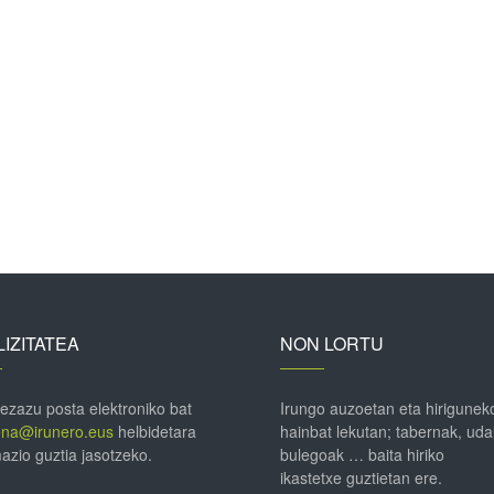
IZITATEA
NON LORTU
 ezazu posta elektroniko bat
Irungo auzoetan eta hirigunek
ena@irunero.eus
helbidetara
hainbat lekutan; tabernak, uda
azio guztia jasotzeko.
bulegoak … baita hiriko
ikastetxe guztietan ere.