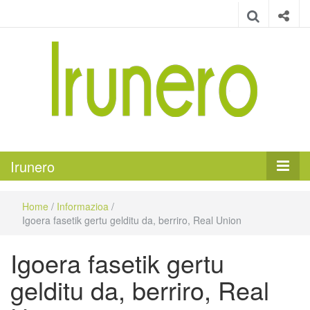
Irunero
Irungo euskarazko aldizkaria
Irunero
Home
/
Informazioa
/
Igoera fasetik gertu gelditu da, berriro, Real Union
Igoera fasetik gertu
gelditu da, berriro, Real