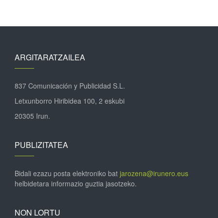
ARGITARATZAILEA
837 Comunicación y Publicidad S.L.
Letxunborro Hiribidea 100, 2 eskubi
20305 Irun.
PUBLIZITATEA
Bidali ezazu posta elektroniko bat
jarozena@irunero.eus
helbidetara informazio guztia jasotzeko.
NON LORTU