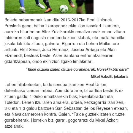
Bolada nabarmenak izan ditu 2016-2017ko Real Unionek.
Presiorik gabe, baina itxaropenez ekin zion sasoiari. Izan ere,
aurreko bi urteetan Aitor Zulaikarekin emaitza onak eman zituen
taldearen zati nagusia mantendu zuen klubak, eta maila handiko
jokalariak lotu zituen, gainera, Bigarren eta Lehen Mailan ere
arituak: Ekhi Senar, Josu Hernáez, Joseba Arriaga eta Alain
Eizmendi, besteak beste. Asier Santana entrenatzailearen
gidaritzapean, ondo ekin zion ligako lehiaketari.
“
Talde guztiek izaten dituzte gorabeherak. Horrekin bizi gara”
Mikel Azkoiti, jokalaria
Lehen hilabeteetan, talde sendoa izan zen Real Union,
defentsako lanean trebea. Abendura arte, bi partida besterik ez
zituen galdu, 1-0eko emaitzarekin biak, Fuenlabradan eta
Toledon. Lehen itzuliaren amaiera, ordea, kezkagarria izan zen,
3-0 eta 1-3 galdu baitzuen San Sebastian de los Reyesen etxean,
eta Navalcarneroren kontra, Galen. “Talde guztiek izaten dituzte
gorabeherak. Horrekin bizi gara”, gogorarazi du Mikel Azkoiti
atzelariak.