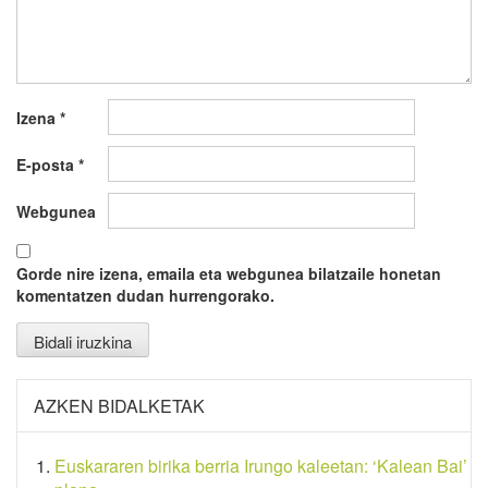
Izena
*
E-posta
*
Webgunea
Gorde nire izena, emaila eta webgunea bilatzaile honetan
komentatzen dudan hurrengorako.
AZKEN BIDALKETAK
Euskararen birika berria Irungo kaleetan: ‘Kalean Bai’