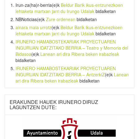
Irun-za(ha)r-berria
(e)k
Beldur Barik ikus-entzunezkoen
lehiaketa martxan jarri du Irungo Udalak
bidalketan
NBNoticias
(e)k
Zure ordenean
bidalketan
ainara maia urrotz
(e)k
Beldur Barik ikus-entzunezkoen
lehiaketa martxan jarri du Irungo Udalak
bidalketan
IRUNERO HAMABOSTEKARIAK PROYECTUAREN
INGURUAN IDATZITAKO BERRIA – Teatro y Memoria del
Bidasoa
(e)k
Lanean ari dira Ribera beken irabazleak
bidalketan
IRUNERO HAMABOSTEKARIAK PROYECTUAREN
INGURUAN IDATZITAKO BERRIA – AntzerkiZ
(e)k
Lanean
ari dira Ribera beken irabazleak
bidalketan
ERAKUNDE HAUEK IRUNERO DIRUZ
LAGUNTZEN DUTE: