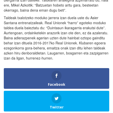
ulergarria izan daiteke. Taldearen ahalegina azpimarratu du, hala
ere, Mikel Azkoitik: “Batzuetan hobeto aritu gara, besteetan
okerrago, baina dena eman dugu beti”.
Taldeak txalotzeko moduko jarrera izan duela uste du Asier
Santana entrenatzaileak. Real Unionek “harro” egoteko moduko
taldea duela baieztatu du: “Duintasun ikaragarria erakutsi dute”.
Aurtengoan, ordainketekin arazorik izan ote den, ez da azaleratu.
Baina adierazpenek agerian uzten dute hainbat oztopo gainditu
behar izan dituela 2016-2017ko Real Unionek. Klubaren egoera
ezegonkorra gora-behera, emaitza onak izan ditu lehen taldeak
azken hiru denboraldietan. Laugarren, bosgarren eta zazpigarren
izan da ligan, hurrenez-hurren.
Facebook
Twitter