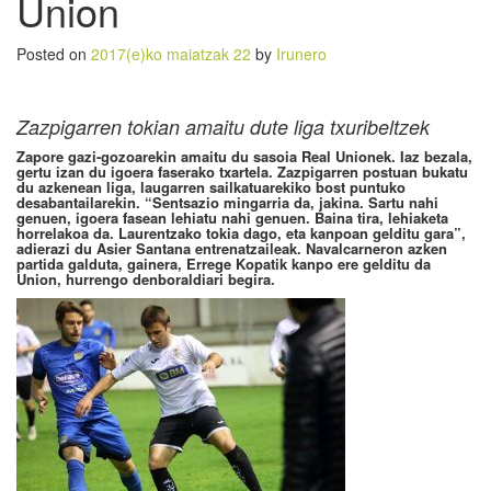
Union
Posted on
2017(e)ko maiatzak 22
by
Irunero
Zazpigarren tokian amaitu dute liga txuribeltzek
Zapore gazi-gozoarekin amaitu du sasoia Real Unionek. Iaz bezala,
gertu izan du igoera faserako txartela. Zazpigarren postuan bukatu
du azkenean liga, laugarren sailkatuarekiko bost puntuko
desabantailarekin. “Sentsazio mingarria da, jakina. Sartu nahi
genuen, igoera fasean lehiatu nahi genuen. Baina tira, lehiaketa
horrelakoa da. Laurentzako tokia dago, eta kanpoan gelditu gara”,
adierazi du Asier Santana entrenatzaileak. Navalcarneron azken
partida galduta, gainera, Errege Kopatik kanpo ere gelditu da
Union, hurrengo denboraldiari begira.