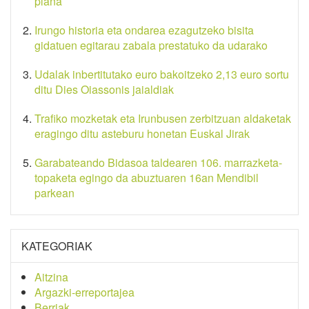
plana
Irungo historia eta ondarea ezagutzeko bisita
gidatuen egitarau zabala prestatuko da udarako
Udalak inbertitutako euro bakoitzeko 2,13 euro sortu
ditu Dies Oiassonis jaialdiak
Trafiko mozketak eta Irunbusen zerbitzuan aldaketak
eragingo ditu asteburu honetan Euskal Jirak
Garabateando Bidasoa taldearen 106. marrazketa-
topaketa egingo da abuztuaren 16an Mendibil
parkean
KATEGORIAK
Aitzina
Argazki-erreportajea
Berriak