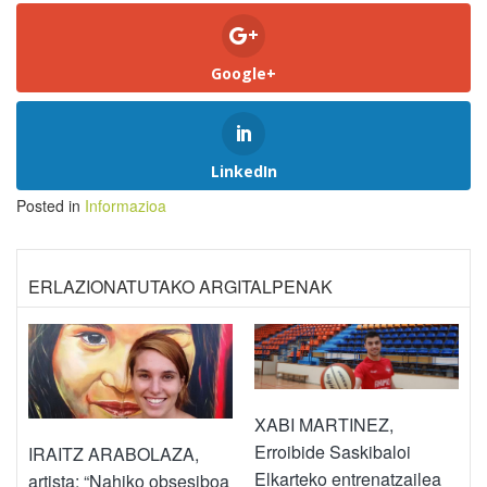
Google+
LinkedIn
Posted in
Informazioa
ERLAZIONATUTAKO ARGITALPENAK
XABI MARTINEZ,
Erroibide Saskibaloi
IRAITZ ARABOLAZA,
Elkarteko entrenatzailea
artista: “Nahiko obsesiboa