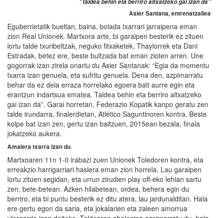
“
Taldea behin eta berriro altxatzeko gai izan da”
Asier Santana, entrenatzailea
Eguberrietatik bueltan, baina, bolada txarrari jarraipena eman
zion Real Unionek. Martxora arte, bi garaipen besterik ez zituen
lortu talde txuribeltzak, neguko fitxaketek, Thaylorrek eta Dani
Estradak, betez ere, beste bultzada bat eman zioten arren. Une
gogorrak izan zirela onartu du Asier Santanak: “Egia da momentu
txarra izan genuela, eta sufritu genuela. Dena den, azpimarratu
behar da ez dela erraza horrelako egoera bati aurre egin eta
erantzun indartsua ematea. Taldea behin eta berriro altxatzeko
gai izan da”. Garai horretan, Federazio Kopatik kanpo geratu zen
talde irundarra, finalerdietan, Atlético Saguntinoren kontra. Beste
kolpe bat izan zen, gertu izan baitzuen, 2015ean bezala, finala
jokatzeko aukera.
Amaiera txarra izan du
Martxoaren 11n 1-0 irabazi zuen Unionek Toledoren kontra, eta
erreakzio harrigarriari hasiera eman zion horrela. Lau garaipen
lortu zituen segidan, eta urrun zirudien play off-eko lehian sartu
zen, bete-betean. Azken hilabetean, ordea, behera egin du
berriro, eta bi puntu besterik ez ditu atera, lau jardunalditan. Hala
ere gertu egon da saria, eta jokalarien eta zaleen amorrua