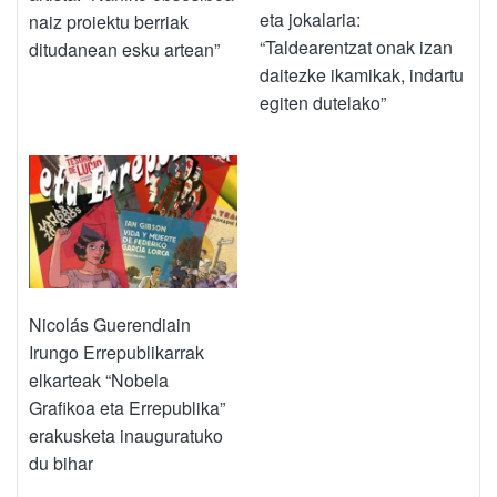
eta jokalaria:
naiz proiektu berriak
“Taldearentzat onak izan
ditudanean esku artean”
daitezke ikamikak, indartu
egiten dutelako”
Nicolás Guerendiain
Irungo Errepublikarrak
elkarteak “Nobela
Grafikoa eta Errepublika”
erakusketa inauguratuko
du bihar