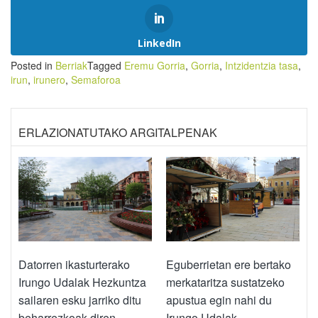
LinkedIn
Posted in
Berriak
Tagged
Eremu Gorria
,
Gorria
,
Intzidentzia tasa
,
irun
,
irunero
,
Semaforoa
ERLAZIONATUTAKO ARGITALPENAK
Datorren ikasturterako
Eguberrietan ere bertako
Irungo Udalak Hezkuntza
merkataritza sustatzeko
sailaren esku jarriko ditu
apustua egin nahi du
beharrezkoak diren
Irungo Udalak