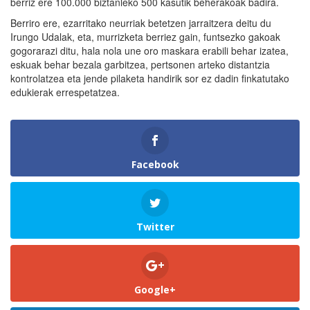
berriz ere 100.000 biztanleko 500 kasutik beherakoak badira.
Berriro ere, ezarritako neurriak betetzen jarraitzera deitu du
Irungo Udalak, eta, murrizketa berriez gain, funtsezko gakoak
gogorarazi ditu, hala nola une oro maskara erabili behar izatea,
eskuak behar bezala garbitzea, pertsonen arteko distantzia
kontrolatzea eta jende pilaketa handirik sor ez dadin finkatutako
edukierak errespetatzea.
Facebook
Twitter
Google+