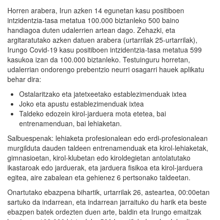
Horren arabera, Irun azken 14 egunetan kasu positiboen
intzidentzia-tasa metatua 100.000 biztanleko 500 baino
handiagoa duten udalerrien artean dago. Zehazki, eta
argitaratutako azken datuen arabera (urtarrilak 25-urtarrilak),
Irungo Covid-19 kasu positiboen intzidentzia-tasa metatua 599
kasukoa izan da 100.000 biztanleko. Testuinguru horretan,
udalerrian ondorengo prebentzio neurri osagarri hauek aplikatu
behar dira:
Ostalaritzako eta jatetxeetako establezimenduak ixtea
Joko eta apustu establezimenduak ixtea
Taldeko edozein kirol-jarduera mota etetea, bai
entrenamenduan, bai lehiaketan.
Salbuespenak: lehiaketa profesionalean edo erdi-profesionalean
murgilduta dauden taldeen entrenamenduak eta kirol-lehiaketak,
gimnasioetan, kirol-klubetan edo kiroldegietan antolatutako
ikastaroak edo jarduerak, eta jarduera fisikoa eta kirol-jarduera
egitea, aire zabalean eta gehienez 6 pertsonako taldeetan.
Onartutako ebazpena bihartik, urtarrilak 26, asteartea, 00:00etan
sartuko da indarrean, eta indarrean jarraituko du harik eta beste
ebazpen batek ordezten duen arte, baldin eta Irungo emaitzak