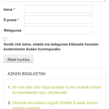
Izena
*
E-posta
*
Webgunea
Gorde nire izena, emaila eta webgunea bilatzaile honetan
komentatzen dudan hurrengorako.
AZKEN BIDALKETAK
90 urte bete dira tropa faxistek Irunen aurkako lehen
bonbardaketak egin zituztenetik
Ohiturak eta kultura nagusi 2026ko Euskal Jiraren
argazki galerian