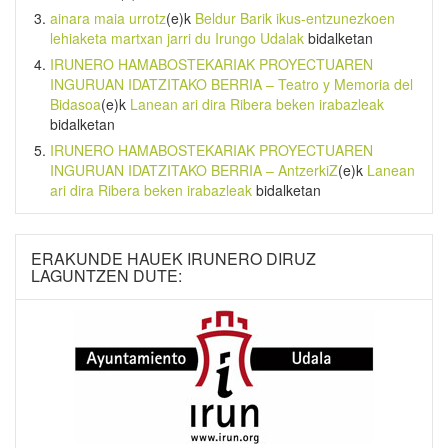
ainara maia urrotz
(e)k
Beldur Barik ikus-entzunezkoen
lehiaketa martxan jarri du Irungo Udalak
bidalketan
IRUNERO HAMABOSTEKARIAK PROYECTUAREN
INGURUAN IDATZITAKO BERRIA – Teatro y Memoria del
Bidasoa
(e)k
Lanean ari dira Ribera beken irabazleak
bidalketan
IRUNERO HAMABOSTEKARIAK PROYECTUAREN
INGURUAN IDATZITAKO BERRIA – AntzerkiZ
(e)k
Lanean
ari dira Ribera beken irabazleak
bidalketan
ERAKUNDE HAUEK IRUNERO DIRUZ
LAGUNTZEN DUTE: