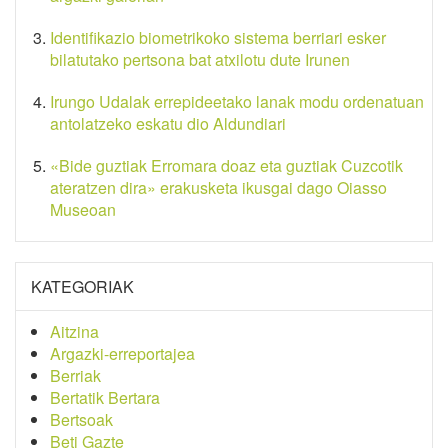
Identifikazio biometrikoko sistema berriari esker
bilatutako pertsona bat atxilotu dute Irunen
Irungo Udalak errepideetako lanak modu ordenatuan
antolatzeko eskatu dio Aldundiari
«Bide guztiak Erromara doaz eta guztiak Cuzcotik
ateratzen dira» erakusketa ikusgai dago Oiasso
Museoan
KATEGORIAK
Aitzina
Argazki-erreportajea
Berriak
Bertatik Bertara
Bertsoak
Beti Gazte