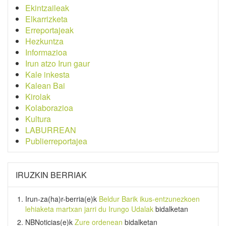
Ekintzaileak
Elkarrizketa
Erreportajeak
Hezkuntza
Informazioa
Irun atzo Irun gaur
Kale inkesta
Kalean Bai
Kirolak
Kolaborazioa
Kultura
LABURREAN
Publierreportajea
IRUZKIN BERRIAK
Irun-za(ha)r-berria
(e)k
Beldur Barik ikus-entzunezkoen
lehiaketa martxan jarri du Irungo Udalak
bidalketan
NBNoticias
(e)k
Zure ordenean
bidalketan