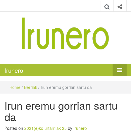
Irunero
Irungo euskarazko aldizkaria
Irunero
Home
/
Berriak
/
Irun eremu gorrian sartu da
Irun eremu gorrian sartu
da
Posted on
2021(e)ko urtarrilak 25
by
Irunero