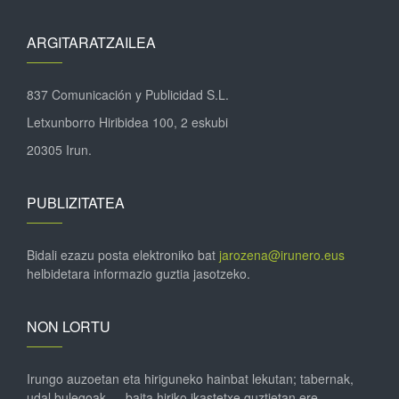
ARGITARATZAILEA
837 Comunicación y Publicidad S.L.
Letxunborro Hiribidea 100, 2 eskubi
20305 Irun.
PUBLIZITATEA
Bidali ezazu posta elektroniko bat
jarozena@irunero.eus
helbidetara informazio guztia jasotzeko.
NON LORTU
Irungo auzoetan eta hiriguneko hainbat lekutan; tabernak,
udal bulegoak … baita hiriko ikastetxe guztietan ere.