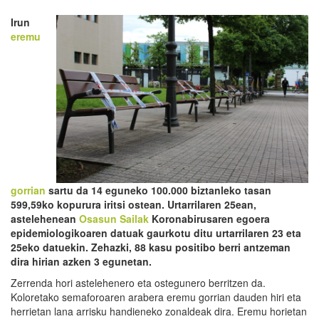
Irun
eremu
gorrian
sartu da 14 eguneko 100.000 biztanleko tasan
599,59ko
kopurura iritsi ostean. Urtarrilaren 25ean,
astelehenean
Osasun Sailak
Koronabirusaren egoera
epidemiologikoaren datuak gaurkotu ditu urtarrilaren 23 eta
25eko datuekin.
Zehazki, 88 kasu positibo berri antzeman
dira hirian azken 3 egunetan.
Zerrenda hori astelehenero eta ostegunero berritzen da.
Koloretako semaforoaren arabera eremu gorrian dauden hiri eta
herrietan lana arrisku handieneko zonaldeak dira. Eremu horietan