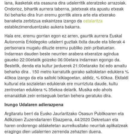
lana, ikasketak eta osasuna dira udalerritik ateratzeko arrazoiak.
Ondorioz, bihartik aurrera taberna, jatetxeak eta apustu etxeak
itxi beharko dira Irun eremu gorritik atera arte eta etxerako
banaketa zerbitzua eskaintzea izango da
ostalaritza
establezimenduentzako aukera bakarra.
Hala ere, eremu gorrian egon ez arren, gaurtik aurrera Euskal
Autonomia Erkidegoko udalerri guztiak itxita daude eta bilerak 4
pertsonara mugatu dituzte eremu publiko zein pribatuetan.
Indarrean dauden beste neurrien arabera etxeratze agindua
gaueko 22:00etatik goizeko 06:00etara indarrean egongo da.
Bestetik, denda eta kultur jarduerek 21:00etarako itxi edo amaitu
beharko dira . 150 metro karratutik gorako saltokietan edukiera %
40koa izango da eta saltoki txikiagoetan, aldidz, % 60koa. Ekitaldi
kultural eta sozialetan edukierak ere murriztuta daude, kultu
zentroetan edukiera % 35ekoa delarik. Musika edo ahots
emanaldiak zein entseguak bertan behera geratuko dira.
Irungo Udalaren adierazpena
Argitaratu berri da Eusko Jaurlaritzako Osasun Publikoaren eta
Adikzioen Zuzendariaren Ebazpena, 44/2020 Dekretuan eta
haren ondorengo aldaketetan aurreikusitako neurriak aplikatzeak
eragingo dien udalerrien zerrenda zehazten duena.