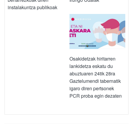
instalakuntza publikoak
Osakidetzak hiritarren
lankidetza eskatu du
abuztuaren 24tik 28ra
Gaztelumendi tabernatik
igaro diren pertsonek
PCR proba egin dezaten