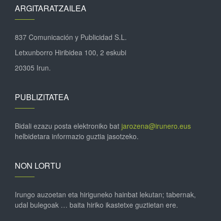
ARGITARATZAILEA
837 Comunicación y Publicidad S.L.
Letxunborro Hiribidea 100, 2 eskubi
20305 Irun.
PUBLIZITATEA
Bidali ezazu posta elektroniko bat
jarozena@irunero.eus
helbidetara informazio guztia jasotzeko.
NON LORTU
Irungo auzoetan eta hiriguneko hainbat lekutan; tabernak,
udal bulegoak … baita hiriko ikastetxe guztietan ere.