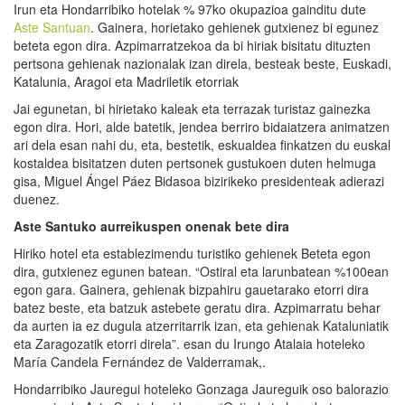
Irun eta Hondarribiko hotelak % 97ko okupazioa gainditu dute
Aste Santuan
. Gainera, horietako gehienek gutxienez bi egunez
beteta egon dira. Azpimarratzekoa da bi hiriak bisitatu dituzten
pertsona gehienak nazionalak izan direla, besteak beste, Euskadi,
Katalunia, Aragoi eta Madriletik etorriak
Jai egunetan, bi hirietako kaleak eta terrazak turistaz gainezka
egon dira. Hori, alde batetik, jendea berriro bidaiatzera animatzen
ari dela esan nahi du, eta, bestetik, eskualdea finkatzen du euskal
kostaldea bisitatzen duten pertsonek gustukoen duten helmuga
gisa, Miguel Ángel Páez Bidasoa bizirikeko presidenteak adierazi
duenez.
Aste
Santuko
aurreikuspen
onenak
bete
dira
Hiriko hotel eta establezimendu turistiko gehienek Beteta egon
dira, gutxienez egunen batean. “Ostiral eta larunbatean %100ean
egon gara. Gainera, gehienak bizpahiru gauetarako etorri dira
batez beste, eta batzuk astebete geratu dira. Azpimarratu behar
da aurten ia ez dugula atzerritarrik izan, eta gehienak Kataluniatik
eta Zaragozatik etorri direla”. esan du Irungo Atalaia hoteleko
María Candela Fernández de Valderramak,.
Hondarribiko Jauregui hoteleko Gonzaga Jaureguik oso balorazio