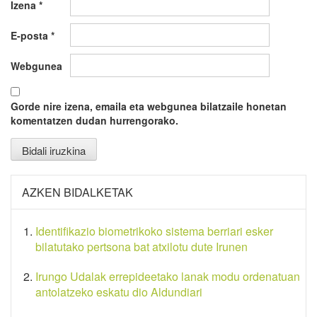
Izena
*
E-posta
*
Webgunea
Gorde nire izena, emaila eta webgunea bilatzaile honetan
komentatzen dudan hurrengorako.
AZKEN BIDALKETAK
Identifikazio biometrikoko sistema berriari esker
bilatutako pertsona bat atxilotu dute Irunen
Irungo Udalak errepideetako lanak modu ordenatuan
antolatzeko eskatu dio Aldundiari