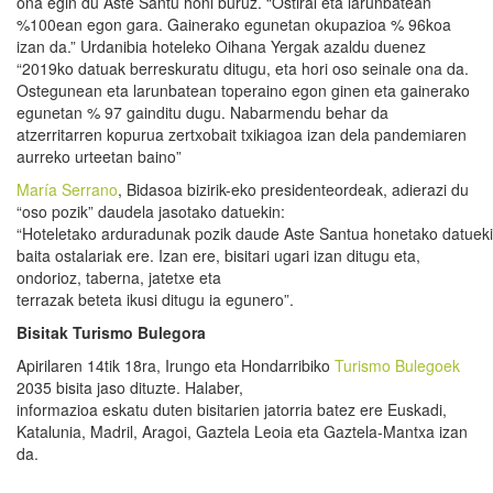
ona egin du Aste Santu honi buruz. “Ostiral eta larunbatean
%100ean egon gara. Gainerako egunetan okupazioa % 96koa
izan da.” Urdanibia hoteleko Oihana Yergak azaldu duenez
“2019ko datuak berreskuratu ditugu, eta hori oso seinale ona da.
Ostegunean eta larunbatean toperaino egon ginen eta gainerako
egunetan % 97 gainditu dugu. Nabarmendu behar da
atzerritarren kopurua zertxobait txikiagoa izan dela pandemiaren
aurreko urteetan baino”
María Serrano
, Bidasoa bizirik-eko presidenteordeak, adierazi du
“oso pozik” daudela jasotako datuekin:
“Hoteletako arduradunak pozik daude Aste Santua honetako datueki
baita ostalariak ere. Izan ere, bisitari ugari izan ditugu eta,
ondorioz, taberna, jatetxe eta
terrazak beteta ikusi ditugu ia egunero”.
Bisitak
Turismo
Bulegora
Apirilaren 14tik 18ra, Irungo eta Hondarribiko
Turismo Bulegoek
2035 bisita jaso dituzte. Halaber,
informazioa eskatu duten bisitarien jatorria batez ere Euskadi,
Katalunia, Madril, Aragoi, Gaztela Leoia eta Gaztela-Mantxa izan
da.