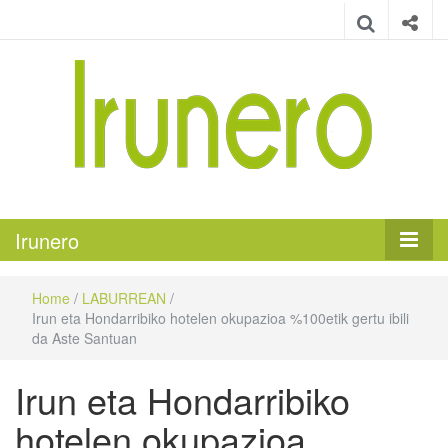
Irunero
Irungo euskarazko aldizkaria
Irunero
Home
/
LABURREAN
/
Irun eta Hondarribiko hotelen okupazioa %100etik gertu ibili
da Aste Santuan
Irun eta Hondarribiko
hotelen okupazioa