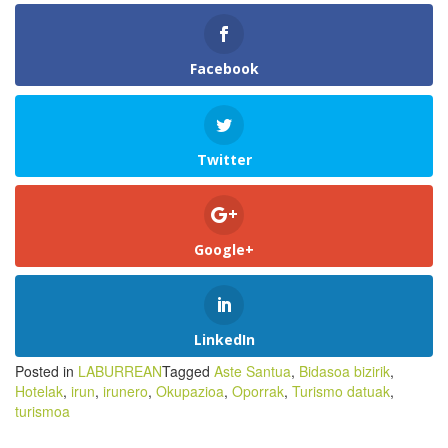
Facebook
Twitter
Google+
LinkedIn
Posted in
LABURREAN
Tagged
Aste Santua
,
Bidasoa bizirik
,
Hotelak
,
irun
,
irunero
,
Okupazioa
,
Oporrak
,
Turismo datuak
,
turismoa