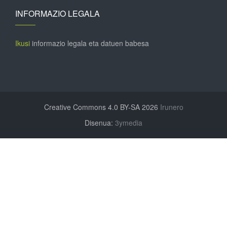
INFORMAZIO LEGALA
Ikusi
informazio legala eta datuen babesa
Creative Commons 4.0 BY-SA 2026
Irunero
Disenua:
3ymedia