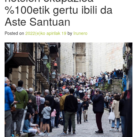
%100etik gertu ibili da
Aste Santuan
Posted on
2022(e)ko apirilak 19
by
Irunero