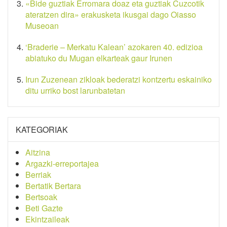
«Bide guztiak Erromara doaz eta guztiak Cuzcotik
ateratzen dira» erakusketa ikusgai dago Oiasso
Museoan
‘Braderie – Merkatu Kalean’ azokaren 40. edizioa
abiatuko du Mugan elkarteak gaur Irunen
Irun Zuzenean zikloak bederatzi kontzertu eskainiko
ditu urriko bost larunbatetan
KATEGORIAK
Aitzina
Argazki-erreportajea
Berriak
Bertatik Bertara
Bertsoak
Beti Gazte
Ekintzaileak