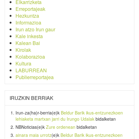
Elkarrizketa
Erreportajeak
Hezkuntza
Informazioa
Irun atzo Irun gaur
Kale inkesta
Kalean Bai
Kirolak
Kolaborazioa
Kultura
LABURREAN
Publierreportajea
IRUZKIN BERRIAK
Irun-za(ha)r-berria
(e)k
Beldur Barik ikus-entzunezkoen
lehiaketa martxan jarri du Irungo Udalak
bidalketan
NBNoticias
(e)k
Zure ordenean
bidalketan
ainara maia urrotz
(e)k
Beldur Barik ikus-entzunezkoen