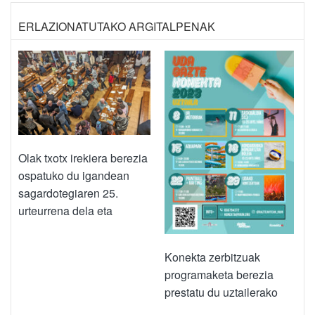
ERLAZIONATUTAKO ARGITALPENAK
Olak txotx irekiera berezia
ospatuko du igandean
sagardotegiaren 25.
urteurrena dela eta
Konekta zerbitzuak
programaketa berezia
prestatu du uztailerako