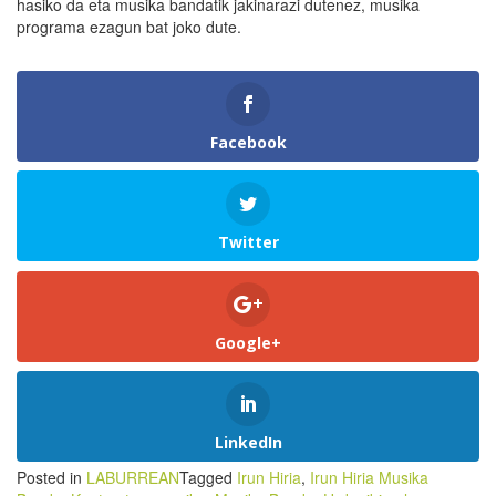
hasiko da eta musika bandatik jakinarazi dutenez, musika
programa ezagun bat joko dute.
Facebook
Twitter
Google+
LinkedIn
Posted in
LABURREAN
Tagged
Irun Hiria
,
Irun Hiria Musika