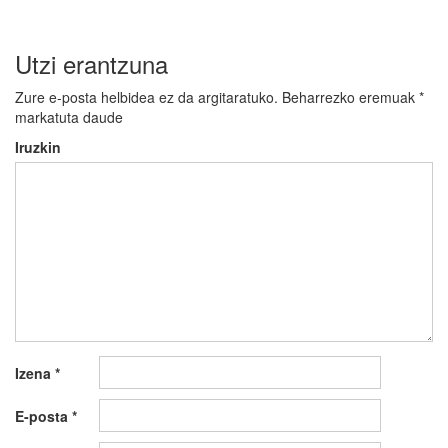
Utzi erantzuna
Zure e-posta helbidea ez da argitaratuko.
Beharrezko eremuak
*
markatuta daude
Iruzkin
Izena
*
E-posta
*