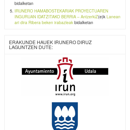
bidalketan
IRUNERO HAMABOSTEKARIAK PROYECTUAREN
INGURUAN IDATZITAKO BERRIA – AntzerkiZ
(e)k
Lanean
ari dira Ribera beken irabazleak
bidalketan
ERAKUNDE HAUEK IRUNERO DIRUZ
LAGUNTZEN DUTE: