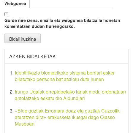
Webgunea
Gorde nire izena, emaila eta webgunea bilatzaile honetan
komentatzen dudan hurrengorako.
AZKEN BIDALKETAK
Identifikazio biometrikoko sistema berriari esker
bilatutako pertsona bat atxilotu dute Irunen
Irungo Udalak errepideetako lanak modu ordenatuan
antolatzeko eskatu dio Aldundiari
«Bide guztiak Erromara doaz eta guztiak Cuzcotik
ateratzen dira» erakusketa ikusgai dago Oiasso
Museoan