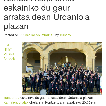
eskainiko du gaur
arratsaldean Urdanibia
plazan
Posted on
2023(e)ko abuztuak 17
by
Irunero
“Irun
Hiria”
Musika
Bandak
kontzertua
eskainiko du gaur arratsaldean Urdanibia plazan
Xantalengo jaiak
direla eta. Kontzertua arratsaldeko 20:00etan