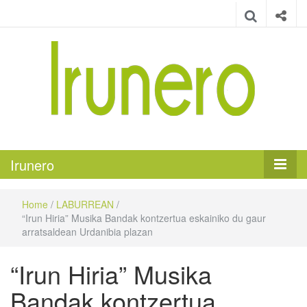
Irunero
Irungo euskarazko aldizkaria
Irunero
Home
/
LABURREAN
/
“Irun Hiria” Musika Bandak kontzertua eskainiko du gaur
arratsaldean Urdanibia plazan
“Irun Hiria” Musika
Bandak kontzertua