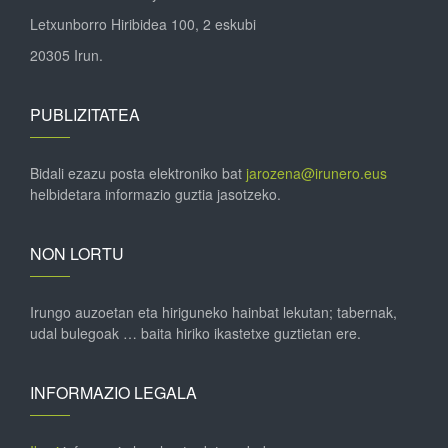
Letxunborro Hiribidea 100, 2 eskubi
20305 Irun.
PUBLIZITATEA
Bidali ezazu posta elektroniko bat
jarozena@irunero.eus
helbidetara informazio guztia jasotzeko.
NON LORTU
Irungo auzoetan eta hiriguneko hainbat lekutan; tabernak,
udal bulegoak … baita hiriko ikastetxe guztietan ere.
INFORMAZIO LEGALA