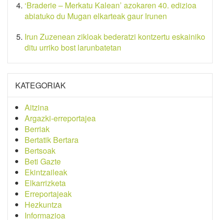
‘Braderie – Merkatu Kalean’ azokaren 40. edizioa
abiatuko du Mugan elkarteak gaur Irunen
Irun Zuzenean zikloak bederatzi kontzertu eskainiko
ditu urriko bost larunbatetan
KATEGORIAK
Aitzina
Argazki-erreportajea
Berriak
Bertatik Bertara
Bertsoak
Beti Gazte
Ekintzaileak
Elkarrizketa
Erreportajeak
Hezkuntza
Informazioa