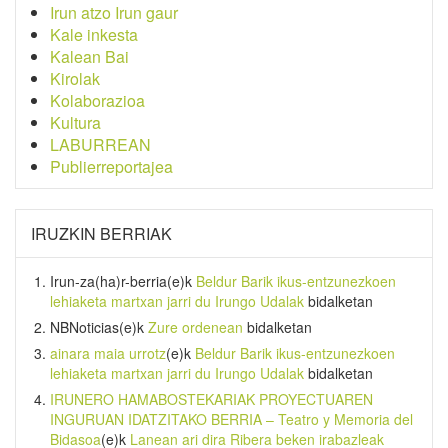
Irun atzo Irun gaur
Kale inkesta
Kalean Bai
Kirolak
Kolaborazioa
Kultura
LABURREAN
Publierreportajea
IRUZKIN BERRIAK
Irun-za(ha)r-berria
(e)k
Beldur Barik ikus-entzunezkoen
lehiaketa martxan jarri du Irungo Udalak
bidalketan
NBNoticias
(e)k
Zure ordenean
bidalketan
ainara maia urrotz
(e)k
Beldur Barik ikus-entzunezkoen
lehiaketa martxan jarri du Irungo Udalak
bidalketan
IRUNERO HAMABOSTEKARIAK PROYECTUAREN
INGURUAN IDATZITAKO BERRIA – Teatro y Memoria del
Bidasoa
(e)k
Lanean ari dira Ribera beken irabazleak