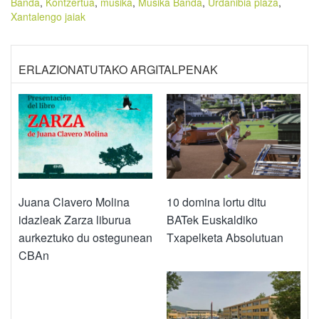
Banda
,
Kontzertua
,
musika
,
Musika Banda
,
Urdanibia plaza
,
Xantalengo jaiak
ERLAZIONATUTAKO ARGITALPENAK
Juana Clavero Molina
10 domina lortu ditu
idazleak Zarza liburua
BATek Euskaldiko
aurkeztuko du ostegunean
Txapelketa Absolutuan
CBAn