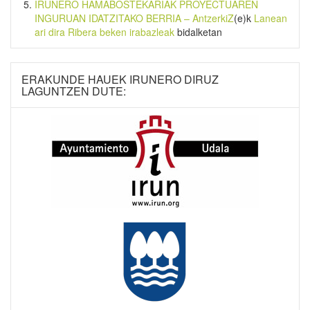
IRUNERO HAMABOSTEKARIAK PROYECTUAREN
INGURUAN IDATZITAKO BERRIA – AntzerkiZ
(e)k
Lanean
ari dira Ribera beken irabazleak
bidalketan
ERAKUNDE HAUEK IRUNERO DIRUZ
LAGUNTZEN DUTE: