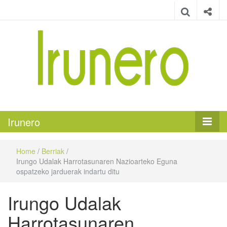
Irunero
Irungo euskarazko aldizkaria
Irunero
Home
/
Berriak
/
Irungo Udalak Harrotasunaren Nazioarteko Eguna
ospatzeko jarduerak indartu ditu
Irungo Udalak
Harrotasunaren