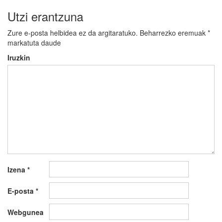
Utzi erantzuna
Zure e-posta helbidea ez da argitaratuko.
Beharrezko eremuak
*
markatuta daude
Iruzkin
Izena
*
E-posta
*
Webgunea