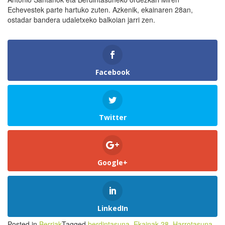
Echevestek parte hartuko zuten. Azkenik, ekainaren 28an,
ostadar bandera udaletxeko balkoian jarri zen.
Facebook
Twitter
Google+
LinkedIn
Posted in
Berriak
Tagged
berdintasuna
,
Ekainak 28
,
Harrotasuna
,