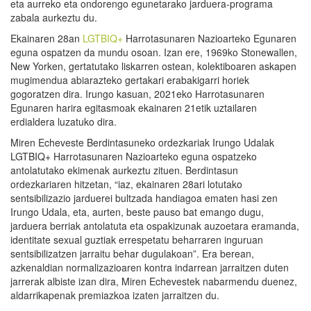
eta aurreko eta ondorengo egunetarako jarduera-programa
zabala aurkeztu du.
Ekainaren 28an
LGTBIQ+
Harrotasunaren Nazioarteko Egunaren
eguna ospatzen da mundu osoan. Izan ere, 1969ko Stonewallen,
New Yorken, gertatutako liskarren ostean, kolektiboaren askapen
mugimendua abiarazteko gertakari erabakigarri horiek
gogoratzen dira. Irungo kasuan, 2021eko Harrotasunaren
Egunaren harira egitasmoak ekainaren 21etik uztailaren
erdialdera luzatuko dira.
Miren Echeveste Berdintasuneko ordezkariak Irungo Udalak
LGTBIQ+ Harrotasunaren Nazioarteko eguna ospatzeko
antolatutako ekimenak aurkeztu zituen. Berdintasun
ordezkariaren hitzetan, “iaz, ekainaren 28ari lotutako
sentsibilizazio jarduerei bultzada handiagoa ematen hasi zen
Irungo Udala, eta, aurten, beste pauso bat emango dugu,
jarduera berriak antolatuta eta ospakizunak auzoetara eramanda,
identitate sexual guztiak errespetatu beharraren inguruan
sentsibilizatzen jarraitu behar dugulakoan”. Era berean,
azkenaldian normalizazioaren kontra indarrean jarraitzen duten
jarrerak albiste izan dira, Miren Echevestek nabarmendu duenez,
aldarrikapenak premiazkoa izaten jarraitzen du.