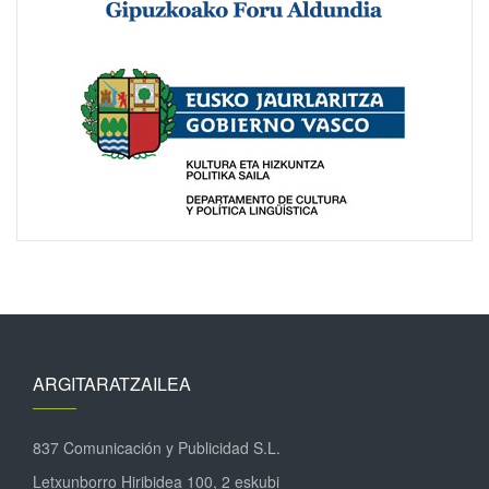
ARGITARATZAILEA
837 Comunicación y Publicidad S.L.
Letxunborro Hiribidea 100, 2 eskubi