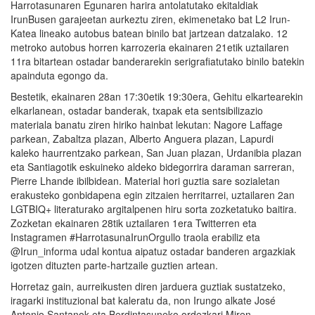
Harrotasunaren Egunaren harira antolatutako ekitaldiak
IrunBusen garajeetan aurkeztu ziren, ekimenetako bat L2 Irun-
Katea lineako autobus batean binilo bat jartzean datzalako. 12
metroko autobus horren karrozeria ekainaren 21etik uztailaren
11ra bitartean ostadar banderarekin serigrafiatutako binilo batekin
apainduta egongo da.
Bestetik, ekainaren 28an 17:30etik 19:30era, Gehitu elkartearekin
elkarlanean, ostadar banderak, txapak eta sentsibilizazio
materiala banatu ziren hiriko hainbat lekutan: Nagore Laffage
parkean, Zabaltza plazan, Alberto Anguera plazan, Lapurdi
kaleko haurrentzako parkean, San Juan plazan, Urdanibia plazan
eta Santiagotik eskuineko aldeko bidegorrira daraman sarreran,
Pierre Lhande ibilbidean. Material hori guztia sare sozialetan
erakusteko gonbidapena egin zitzaien herritarrei, uztailaren 2an
LGTBIQ+ literaturako argitalpenen hiru sorta zozketatuko baitira.
Zozketan ekainaren 28tik uztailaren 1era Twitterren eta
Instagramen #HarrotasunaIrunOrgullo traola erabiliz eta
@Irun_informa udal kontua aipatuz ostadar banderen argazkiak
igotzen dituzten parte-hartzaile guztien artean.
Horretaz gain, aurreikusten diren jarduera guztiak sustatzeko,
iragarki instituzional bat kaleratu da, non Irungo alkate José
Antonio Santanok eta Berdintasuneko ordezkari Miren