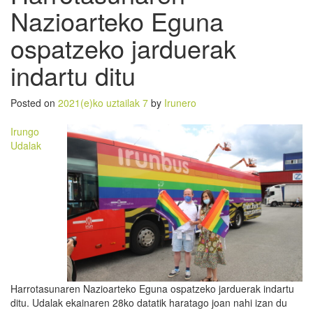
Nazioarteko Eguna
ospatzeko jarduerak
indartu ditu
Posted on
2021(e)ko uztailak 7
by
Irunero
Irungo
Udalak
Harrotasunaren Nazioarteko Eguna ospatzeko jarduerak indartu
ditu. Udalak ekainaren 28ko datatik haratago joan nahi izan du