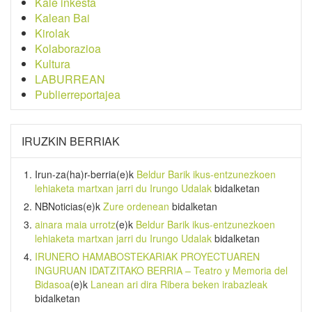
Kale inkesta
Kalean Bai
Kirolak
Kolaborazioa
Kultura
LABURREAN
Publierreportajea
IRUZKIN BERRIAK
Irun-za(ha)r-berria
(e)k
Beldur Barik ikus-entzunezkoen
lehiaketa martxan jarri du Irungo Udalak
bidalketan
NBNoticias
(e)k
Zure ordenean
bidalketan
ainara maia urrotz
(e)k
Beldur Barik ikus-entzunezkoen
lehiaketa martxan jarri du Irungo Udalak
bidalketan
IRUNERO HAMABOSTEKARIAK PROYECTUAREN
INGURUAN IDATZITAKO BERRIA – Teatro y Memoria del
Bidasoa
(e)k
Lanean ari dira Ribera beken irabazleak
bidalketan