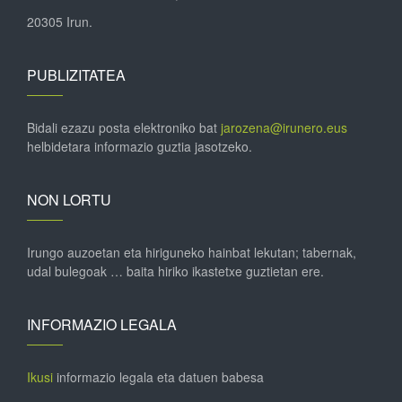
20305 Irun.
PUBLIZITATEA
Bidali ezazu posta elektroniko bat
jarozena@irunero.eus
helbidetara informazio guztia jasotzeko.
NON LORTU
Irungo auzoetan eta hiriguneko hainbat lekutan; tabernak,
udal bulegoak … baita hiriko ikastetxe guztietan ere.
INFORMAZIO LEGALA
Ikusi
informazio legala eta datuen babesa