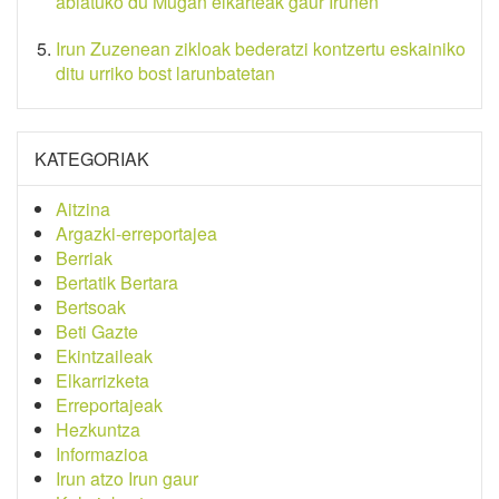
abiatuko du Mugan elkarteak gaur Irunen
Irun Zuzenean zikloak bederatzi kontzertu eskainiko
ditu urriko bost larunbatetan
KATEGORIAK
Aitzina
Argazki-erreportajea
Berriak
Bertatik Bertara
Bertsoak
Beti Gazte
Ekintzaileak
Elkarrizketa
Erreportajeak
Hezkuntza
Informazioa
Irun atzo Irun gaur