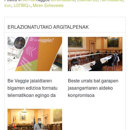
irun
,
LGTBIQ+
,
Miren Echeveste
ERLAZIONATUTAKO ARGITALPENAK
Be Veggie jaialdiaren
Beste urrats bat garapen
bigarren edizioa formatu
jasangarriaren aldeko
telematikoan egingo da
konpromisoa