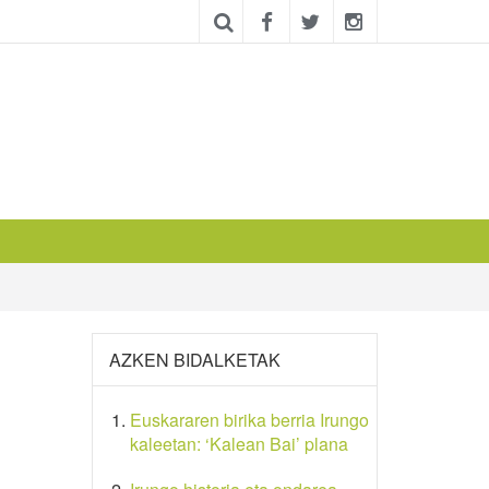
AZKEN BIDALKETAK
Euskararen birika berria Irungo
kaleetan: ‘Kalean Bai’ plana