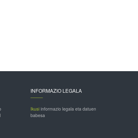
INFORMAZIO LEGALA
o
Ikusi
informazio legala eta datuen
l
babesa