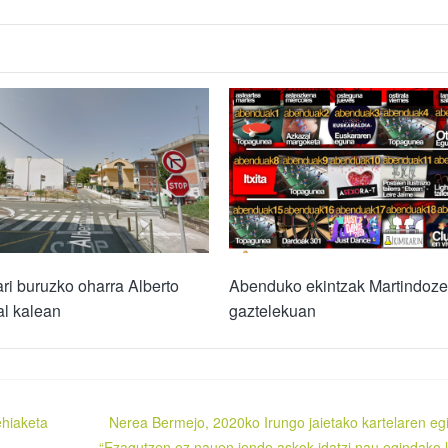
ari buruzko oharra Alberto
Abenduko ekintzak Martindoz
al kalean
gaztelekuan
ehiaketa
Nerea Bermejo, 2020ko Irungo jaietako kartelaren egi
“Ezagutzen ez nauen jende askok idatzi nau egindako 