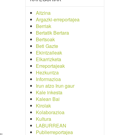
Aitzina
Argazki-erreportajea
Berriak
Bertatik Bertara
Bertsoak
Beti Gazte
Ekintzaileak
Elkarrizketa
Erreportajeak
Hezkuntza
Informazioa
Irun atzo Irun gaur
Kale inkesta
Kalean Bai
Kirolak
Kolaborazioa
Kultura
LABURREAN
Publierreportajea
tu