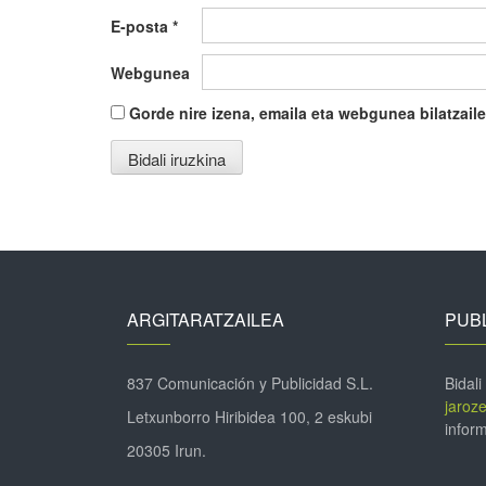
E-posta
*
Webgunea
Gorde nire izena, emaila eta webgunea bilatza
ARGITARATZAILEA
PUBL
837 Comunicación y Publicidad S.L.
Bidali
jaroz
Letxunborro Hiribidea 100, 2 eskubi
inform
20305 Irun.