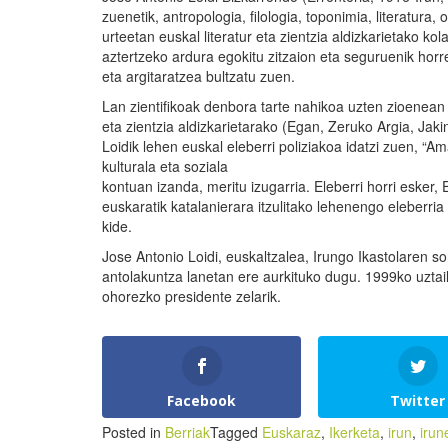
zuenetik, antropologia, filologia, toponimia, literatura,
urteetan euskal literatur eta zientzia aldizkarietako k
aztertzeko ardura egokitu zitzaion eta seguruenik horr
eta argitaratzea bultzatu zuen.
Lan zientifikoak denbora tarte nahikoa uzten zioenean i
eta zientzia aldizkarietarako (Egan, Zeruko Argia, Ja
Loidik lehen euskal eleberri poliziakoa idatzi zuen, “
kulturala eta soziala
kontuan izanda, meritu izugarria. Eleberri horri esker
euskaratik katalanierara itzulitako lehenengo eleberr
kide.
Jose Antonio Loidi, euskaltzalea, Irungo Ikastolaren 
antolakuntza lanetan ere aurkituko dugu. 1999ko uztai
ohorezko presidente zelarik.
Facebook
Twitter
Posted in
Berriak
Tagged
Euskaraz
,
Ikerketa
,
irun
,
irun