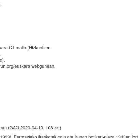
.
skara C1 maila (Hizkuntzen
.
e).
.irun.org/euskara webgunean.
lean (GAO 2020-64-10, 108 zk.)
 1999), Farmaziako ikasketak egin eta Irunen botikari-plaza 1943an lor