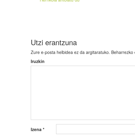
zehar
nabigatu
Utzi erantzuna
Zure e-posta helbidea ez da argitaratuko.
Beharrezko
Iruzkin
Izena
*