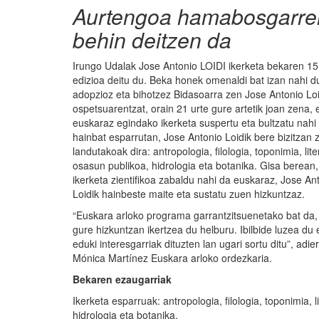
Aurtengoa hamabosgarren 
behin deitzen da
Irungo Udalak Jose Antonio LOIDI ikerketa bekaren 15
edizioa deitu du. Beka honek omenaldi bat izan nahi d
adopzioz eta bihotzez Bidasoarra zen Jose Antonio Loi
ospetsuarentzat, orain 21 urte gure artetik joan zena, 
euskaraz egindako ikerketa suspertu eta bultzatu nahi
hainbat esparrutan, Jose Antonio Loidik bere bizitzan 
landutakoak dira: antropologia, filologia, toponimia, lite
osasun publikoa, hidrologia eta botanika. Gisa berean,
ikerketa zientifikoa zabaldu nahi da euskaraz, Jose An
Loidik hainbeste maite eta sustatu zuen hizkuntzaz.
“Euskara arloko programa garrantzitsuenetako bat da,
gure hizkuntzan ikertzea du helburu. Ibilbide luzea du 
eduki interesgarriak dituzten lan ugari sortu ditu”, adie
Mónica Martínez Euskara arloko ordezkaria.
Bekaren ezaugarriak
Ikerketa esparruak: antropologia, filologia, toponimia, 
hidrologia eta botanika.