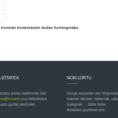
ile honetan komentatzen dudan hurrengorako.
IZITATEA
NON LORTU
 ezazu posta elektroniko bat
Irungo auzoetan eta hirigunek
ena@irunero.eus
helbidetara
hainbat lekutan; tabernak, uda
azio guztia jasotzeko.
bulegoak … baita hiriko
ikastetxe guztietan ere.