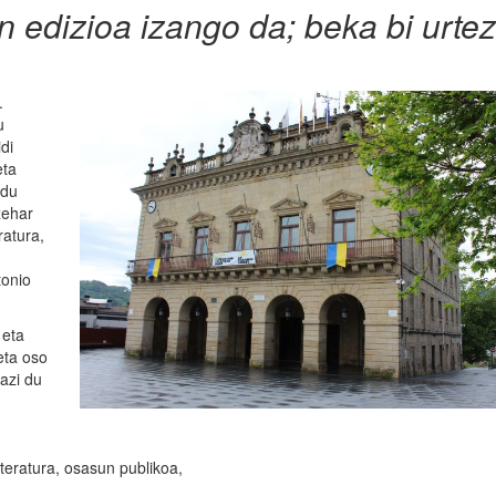
edizioa izango da; beka bi urtez
.
u
di
eta
 du
zehar
ratura,
tonio
 eta
eta oso
razi du
literatura, osasun publikoa,