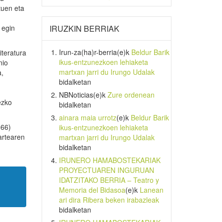
ituen eta
 egin
IRUZKIN BERRIAK
Irun-za(ha)r-berria
(e)k
Beldur Barik
iteratura
ikus-entzunezkoen lehiaketa
nio
martxan jarri du Irungo Udalak
a,
bidalketan
NBNoticias
(e)k
Zure ordenean
ezko
bidalketan
ainara maia urrotz
(e)k
Beldur Barik
966)
ikus-entzunezkoen lehiaketa
artearen
martxan jarri du Irungo Udalak
bidalketan
IRUNERO HAMABOSTEKARIAK
PROYECTUAREN INGURUAN
IDATZITAKO BERRIA – Teatro y
Memoria del Bidasoa
(e)k
Lanean
ari dira Ribera beken irabazleak
bidalketan