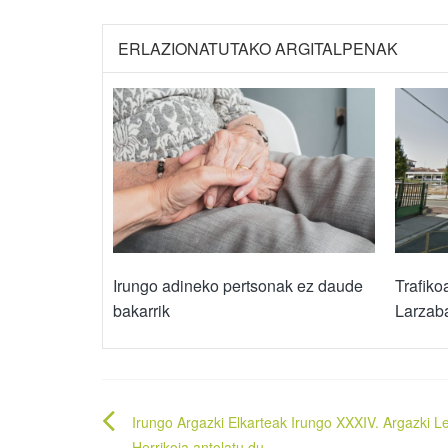
ERLAZIONATUTAKO ARGITALPENAK
Irungo adineko pertsonak ez daude
Trafiko
bakarrik
Larzab
Bidalketetan
Irungo Argazki Elkarteak Irungo XXXIV. Argazki L
Herrikoia antolatu du