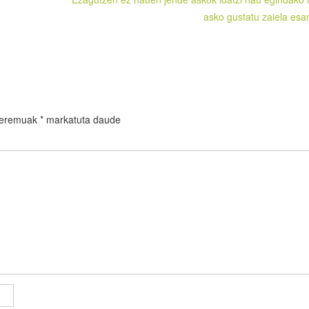
asko gustatu zaiela esa
 eremuak
*
markatuta daude