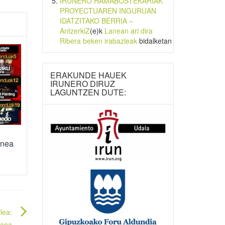
IRUNERO HAMABOSTEKARIAK
PROYECTUAREN INGURUAN
IDATZITAKO BERRIA –
AntzerkiZ
(e)k
Lanean ari dira
Ribera beken irabazleak
bidalketan
ERAKUNDE HAUEK
IRUNERO DIRUZ
LAGUNTZEN DUTE:
enea
lea:
lana