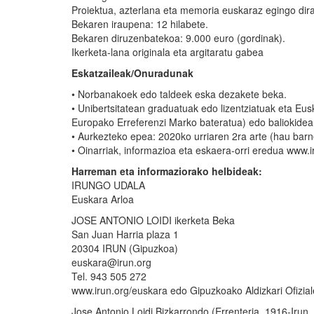
Proiektua, azterlana eta memoria euskaraz egingo dira
Bekaren iraupena: 12 hilabete.
Bekaren diruzenbatekoa: 9.000 euro (gordinak).
Ikerketa-lana originala eta argitaratu gabea
Eskatzaileak/Onuradunak
• Norbanakoek edo taldeek eska dezakete beka.
• Unibertsitatean graduatuak edo lizentziatuak eta Eu
Europako Erreferenzi Marko bateratua) edo baliokidea
• Aurkezteko epea: 2020ko urriaren 2ra arte (hau barn
• Oinarriak, informazioa eta eskaera-orri eredua www
Harreman eta informaziorako helbideak:
IRUNGO UDALA
Euskara Arloa
JOSE ANTONIO LOIDI ikerketa Beka
San Juan Harria plaza 1
20304 IRUN (Gipuzkoa)
euskara@irun.org
Tel. 943 505 272
www.irun.org/euskara edo Gipuzkoako Aldizkari Ofizia
Jose Antonio Loidi Bizkarrondo (Errenteria, 1916-Irun,