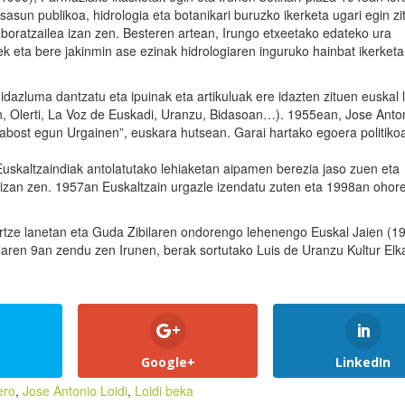
 osasun publikoa, hidrologia eta botanikari buruzko ikerketa ugari egin z
olaboratzailea izan zen. Besteren artean, Irungo etxeetako edateko ura
ek eta bere jakinmin ase ezinak hidrologiaren inguruko hainbat ikerketa
dazluma dantzatu eta ipuinak eta artikuluak ere idazten zituen euskal l
kin, Olerti, La Voz de Euskadi, Uranzu, Bidasoan…). 1955ean, Jose Anto
Amabost egun Urgainen”, euskara hutsean. Garai hartako egoera politiko
, Euskaltzaindiak antolatutako lehiaketan aipamen berezia jaso zuen eta
ia izan zen. 1957an Euskaltzain urgazle izendatu zuten eta 1998an ohor
sortze lanetan eta Guda Zibilaren ondorengo lehenengo Euskal Jaien (1
laren 9an zendu zen Irunen, berak sortutako Luis de Uranzu Kultur Elk
Google+
LinkedIn
ero
,
Jose Antonio Loidi
,
Loidi beka