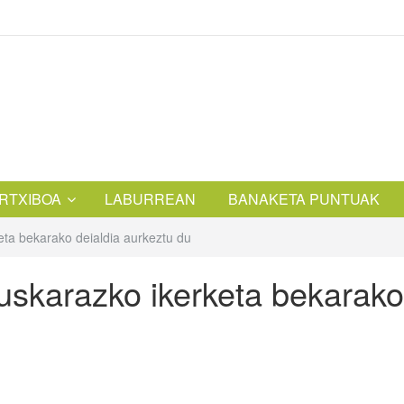
RTXIBOA
LABURREAN
BANAKETA PUNTUAK
eta bekarako deialdia aurkeztu du
euskarazko ikerketa bekarako