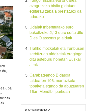
Irungo historia eta ondarea
ezagutzeko bisita gidatuen
egitarau zabala prestatuko da
udarako
Udalak inbertitutako euro
bakoitzeko 2,13 euro sortu ditu
Dies Oiassonis jaialdiak
Trafiko mozketak eta Irunbusen
zerbitzuan aldaketak eragingo
ditu asteburu honetan Euskal
Jirak
rtze
o du,
Garabateando Bidasoa
taldearen 106. marrazketa-
topaketa egingo da abuztuaren
ea), bai
16an Mendibil parkean
a-
aikinak
eak
KATEGORIAK