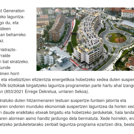
t Generation
eko laguntza-
go du, eta
kideen
eman beharreko
az.
istrazio-
rralde
n bat sinatzeko.
akunde
aimen horri
in eta etxebizitzen efizientzia energetikoa hobetzeko xedea duten suspe
Ik bizitokiak birgaitzeko laguntza-programetan parte hartu ahal izang
uan (853/2021 Errege Dekretua, urriaren 5ekoa).
inatuko duten hitzarmenaren testuan suspertze-funtsen jatorria eta
iaren ondoren munduko ekonomiak suspertzen laguntzea da horien xed
n daude eraikitako etxeak birgaitu eta hobetzeko jarduketak, hala land
aren alorrean asmo handiz jardungo dela bermatuta. Xede horrekin, er
obetzeko jarduketetarako zenbait laguntza-programa ezartzen dira, best