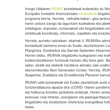
Irungo Udalaren
IRUNVI
sozietateak kudeatuko du Nex
Europako funtsekin finantzatutako
etxebizitzak
birgaitz
programa berria. Horrela, «leihatila bakar» gisa jardun
haren ardura izango da laguntzen kudeaketa eta jabe
erkidegoei, enpresei, norbanakoei eta birgaitzaileei 
zerbitzuak koordinatu, informatu, izapidetu eta errazte
Horrela, aurreko ostiralean, ekainak 3, IRUNVIko admin
kontseiluak baimena eman du Eusko Jaurlaritzaren Lu
Plangintza, Etxebizitza eta Garraio Sailarekin hitzarme
Horren bidez, IRUNVIk birgaitzeko bulegoaren eta er
kolaboratzailearen funtzioak hartuko ditu bere gain. B
esker, ahalik eta etekinik handiena aterako zaie eraik
ekonomikorako Next Generation funtsei. Horrela, IRUNV
Suspertze, Eraldatze eta Erresilientzia Planaren barr
IRUNVI udal-sozietateak eta Eusko Jaurlaritzak aurki s
funtzionaltasuna aipatze dira (COVID-19aren pandem
eta helburua lortzeko jarduketa-ardatzak. Horien artea
eremuan nola hirietan, energiaren eta jasangarritasun
birgaitzeko eta etxebizitzen efizientzia energetikoa h
beste.