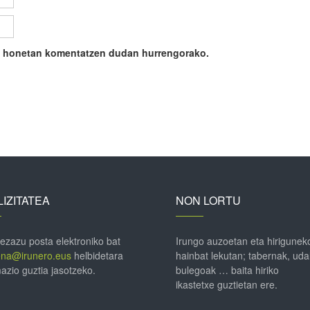
ile honetan komentatzen dudan hurrengorako.
IZITATEA
NON LORTU
 ezazu posta elektroniko bat
Irungo auzoetan eta hirigunek
ena@irunero.eus
helbidetara
hainbat lekutan; tabernak, uda
azio guztia jasotzeko.
bulegoak … baita hiriko
ikastetxe guztietan ere.