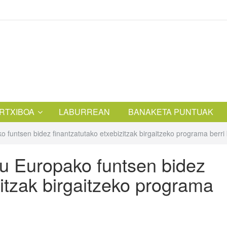
RTXIBOA
LABURREAN
BANAKETA PUNTUAK
funtsen bidez finantzatutako etxebizitzak birgaitzeko programa berri 
u Europako funtsen bidez
zitzak birgaitzeko programa