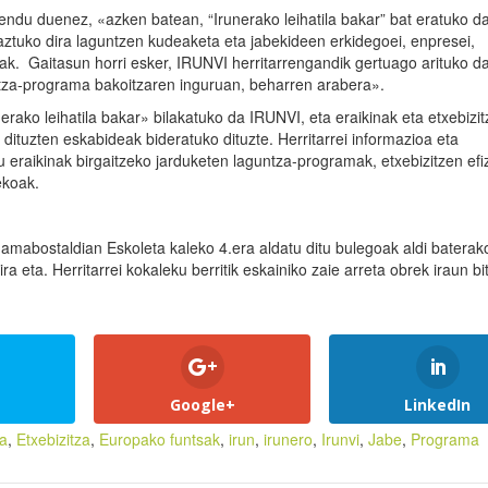
u duenez, «azken batean, “Irunerako leihatila bakar” bat eratuko da
raztuko dira laguntzen kudeaketa eta jabekideen erkidegoei, enpresei,
ak. Gaitasun horri esker, IRUNVI herritarrengandik gertuago arituko da
ntza-programa bakoitzaren inguruan, beharren arabera».
erako leihatila bakar» bilakatuko da IRUNVI, eta eraikinak eta etxebizi
ituzten eskabideak bideratuko dituzte. Herritarrei informazioa eta
 eraikinak birgaitzeko jarduketen laguntza-programak, etxebizitzen efiz
ekoak.
amabostaldian Eskoleta kaleko 4.era aldatu ditu bulegoak aldi baterako
ra eta. Herritarrei kokaleku berritik eskainiko zaie arreta obrek iraun bi
Google+
LinkedIn
za
,
Etxebizitza
,
Europako funtsak
,
irun
,
irunero
,
Irunvi
,
Jabe
,
Programa