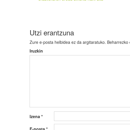
zehar
nabigatu
Utzi erantzuna
Zure e-posta helbidea ez da argitaratuko.
Beharrezko
Iruzkin
Izena
*
E-posta
*