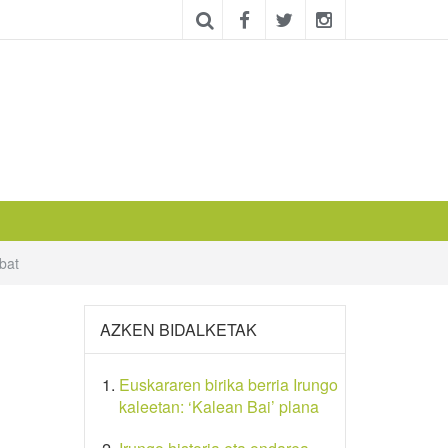
bat
AZKEN BIDALKETAK
Euskararen birika berria Irungo
kaleetan: ‘Kalean Bai’ plana