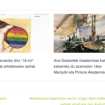
anatuko dira “18 cm”
Ana Grassetek masterclass ba
ta artistikoaren sariak
eskainiko du azaroaren 18an
Marrazki eta Pintura Akademi
raren
Belaskoenea ikastetxean berriro eragin diete bizikl
pedalei amaitzear den ikastur