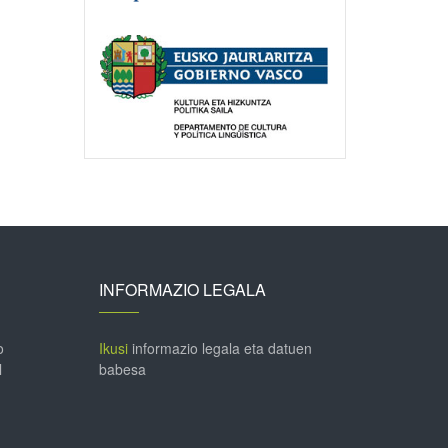
INFORMAZIO LEGALA
o
Ikusi
informazio legala eta datuen
l
babesa