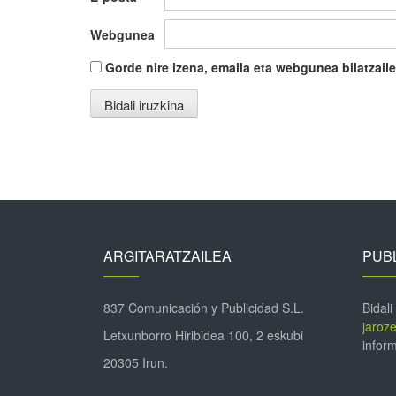
Webgunea
Gorde nire izena, emaila eta webgunea bilatza
ARGITARATZAILEA
PUBL
837 Comunicación y Publicidad S.L.
Bidali
jaroz
Letxunborro Hiribidea 100, 2 eskubi
inform
20305 Irun.