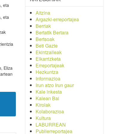
, eta
Aitzina
, eta
Argazki-erreportajea
Berriak
tzak
Bertatik Bertara
Bertsoak
ientzia
Beti Gazte
Ekintzaileak
Elkarrizketa
Erreportajeak
, Eliza
Hezkuntza
tartean
Informazioa
Irun atzo Irun gaur
Kale inkesta
Kalean Bai
Kirolak
Kolaborazioa
Kultura
LABURREAN
Publierreportajea