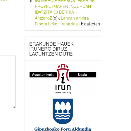
IRUNERO HAMABOSTEKARIAK
PROYECTUAREN INGURUAN
IDATZITAKO BERRIA –
AntzerkiZ
(e)k
Lanean ari dira
Ribera beken irabazleak
bidalketan
ERAKUNDE HAUEK
IRUNERO DIRUZ
LAGUNTZEN DUTE: