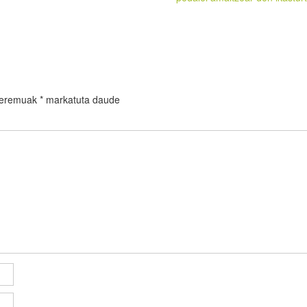
 eremuak
*
markatuta daude