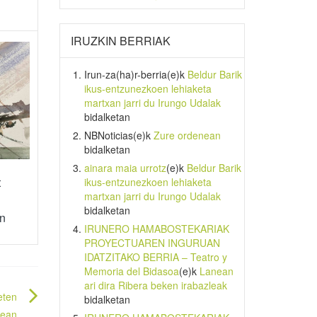
IRUZKIN BERRIAK
Irun-za(ha)r-berria
(e)k
Beldur Barik
ikus-entzunezkoen lehiaketa
martxan jarri du Irungo Udalak
bidalketan
NBNoticias
(e)k
Zure ordenean
bidalketan
ainara maia urrotz
(e)k
Beldur Barik
t
ikus-entzunezkoen lehiaketa
martxan jarri du Irungo Udalak
bidalketan
an
IRUNERO HAMABOSTEKARIAK
PROYECTUAREN INGURUAN
IDATZITAKO BERRIA – Teatro y
Memoria del Bidasoa
(e)k
Lanean
ari dira Ribera beken irabazleak
eten
bidalketan
tean