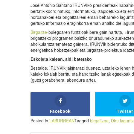
José Antonio Santano IRUNVIko presidenteak nabarmend
bertatik koordinatuko, informatuko, izapidetuko eta er
norbanakoei eta birgaitzaileei eman beharreko laguntz
gertuko informazio eraginkorra eman ahalko die lagu
Birgaitze
-bulegoaren funtzioak bere gain hartuta, «Irun
birgaitzeko programen balizko onuraduneko aurkezten d
aholkularitza emateaz gainera, IRUNVIk bideratuko ditu
energetikoa hobetzekoak eta birgaitze-proiektua idazt
Eskoleta kalean, aldi baterako
Bestalde, IRUNVIk jakinarazi duenez, uztaileko lehen h
kaleko lokalak berritu eta handitzeko lanak egitekoak di
(gutxi gorabehera, abendura arte).
Facebook
Twitter
Posted in
LABURREAN
Tagged
birgaitzea
,
Diru lagunt