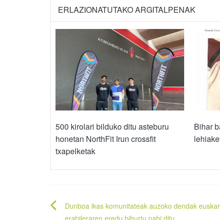
ERLAZIONATUTAKO ARGITALPENAK
500 kirolari bilduko ditu asteburu
Bihar b
honetan NorthFit Irun crossfit
lehiake
txapelketak
Bidalketetan
Dunboa ikas komunitateak auzoko dendak euska
erabileraren eredu bihurtu nahi ditu