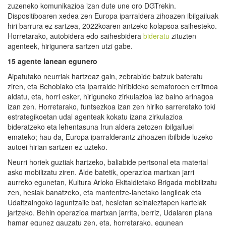
zuzeneko komunikazioa izan dute une oro DGTrekin.
Dispositiboaren xedea zen Europa iparraldera zihoazen ibilgailuak
hiri barrura ez sartzea, 2022koaren antzeko kolapsoa saihesteko.
Horretarako, autobidera edo saihesbidera
bideratu
zituzten
agenteek, hirigunera sartzen utzi gabe.
15 agente lanean egunero
Aipatutako neurriak hartzeaz gain, zebrabide batzuk bateratu
ziren, eta Behobiako eta Iparralde hiribideko semaforoen erritmoa
aldatu, eta, horri esker, hiriguneko zirkulazioa iaz baino arinagoa
izan zen. Horretarako, funtsezkoa izan zen hiriko sarreretako toki
estrategikoetan udal agenteak kokatu izana zirkulazioa
bideratzeko eta lehentasuna Irun aldera zetozen ibilgailuei
emateko; hau da, Europa iparralderantz zihoazen ibilbide luzeko
autoei hirian sartzen ez uzteko.
Neurri horiek guztiak hartzeko, baliabide pertsonal eta material
asko mobilizatu ziren. Alde batetik, operazioa martxan jarri
aurreko egunetan, Kultura Arloko Ekitaldietako Brigada mobilizatu
zen, hesiak banatzeko, eta mantentze-lanetako langileak eta
Udaltzaingoko laguntzaile bat, hesietan seinaleztapen kartelak
jartzeko. Behin operazioa martxan jarrita, berriz, Udalaren plana
hamar egunez gauzatu zen, eta, horretarako, egunean