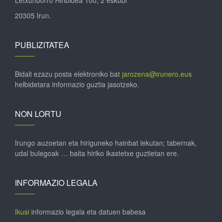
Letxunborro Hiribidea 100, 2 eskubi
20305 Irun.
PUBLIZITATEA
Bidali ezazu posta elektroniko bat
jarozena@irunero.eus
helbidetara informazio guztia jasotzeko.
NON LORTU
Irungo auzoetan eta hiriguneko hainbat lekutan; tabernak,
udal bulegoak … baita hiriko ikastetxe guztietan ere.
INFORMAZIO LEGALA
Ikusi
informazio legala eta datuen babesa