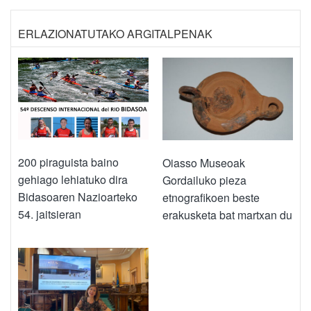
ERLAZIONATUTAKO ARGITALPENAK
200 piraguista baino
Oiasso Museoak
gehiago lehiatuko dira
Gordailuko pieza
Bidasoaren Nazioarteko
etnografikoen beste
54. jaitsieran
erakusketa bat martxan du