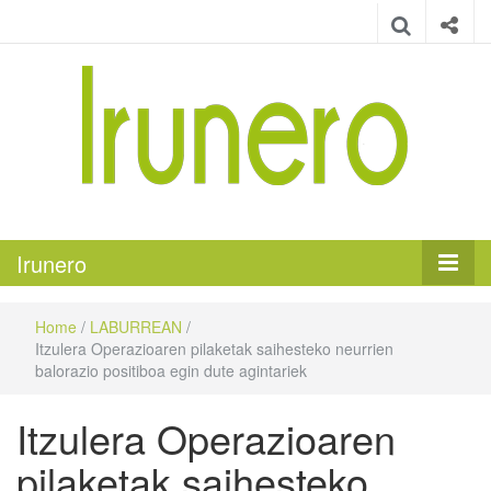
Irunero
Irungo euskarazko aldizkaria
Irunero
Home
/
LABURREAN
/
Itzulera Operazioaren pilaketak saihesteko neurrien
balorazio positiboa egin dute agintariek
Itzulera Operazioaren
pilaketak saihesteko