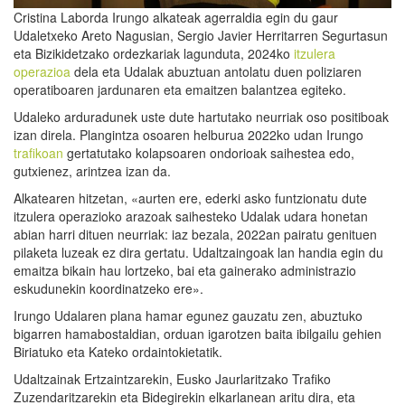
Cristina Laborda Irungo alkateak agerraldia egin du gaur
Udaletxeko Areto Nagusian, Sergio Javier Herritarren Segurtasun
eta Bizikidetzako ordezkariak lagunduta, 2024ko
itzulera
operazioa
dela eta Udalak abuztuan antolatu duen poliziaren
operatiboaren jardunaren eta emaitzen balantzea egiteko.
Udaleko arduradunek uste dute hartutako neurriak oso positiboak
izan direla. Plangintza osoaren helburua 2022ko udan Irungo
trafikoan
gertatutako kolapsoaren ondorioak saihestea edo,
gutxienez, arintzea izan da.
Alkatearen hitzetan, «aurten ere, ederki asko funtzionatu dute
itzulera operazioko arazoak saihesteko Udalak udara honetan
abian harri dituen neurriak: iaz bezala, 2022an pairatu genituen
pilaketa luzeak ez dira gertatu. Udaltzaingoak lan handia egin du
emaitza bikain hau lortzeko, bai eta gainerako administrazio
eskudunekin koordinatzeko ere».
Irungo Udalaren plana hamar egunez gauzatu zen, abuztuko
bigarren hamabostaldian, orduan igarotzen baita ibilgailu gehien
Biriatuko eta Kateko ordaintokietatik.
Udaltzainak Ertzaintzarekin, Eusko Jaurlaritzako Trafiko
Zuzendaritzarekin eta Bidegirekin elkarlanean aritu dira, eta