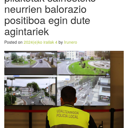
neurrien balorazio
positiboa egin dute
agintariek
Posted on
2024(e)ko irailak 4
by
Irunero