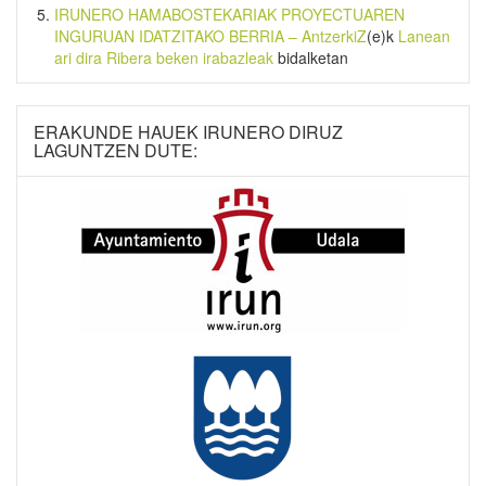
IRUNERO HAMABOSTEKARIAK PROYECTUAREN
INGURUAN IDATZITAKO BERRIA – AntzerkiZ
(e)k
Lanean
ari dira Ribera beken irabazleak
bidalketan
ERAKUNDE HAUEK IRUNERO DIRUZ
LAGUNTZEN DUTE: