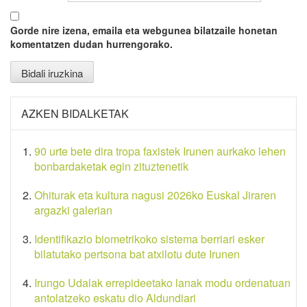
Gorde nire izena, emaila eta webgunea bilatzaile honetan
komentatzen dudan hurrengorako.
AZKEN BIDALKETAK
90 urte bete dira tropa faxistek Irunen aurkako lehen
bonbardaketak egin zituztenetik
Ohiturak eta kultura nagusi 2026ko Euskal Jiraren
argazki galerian
Identifikazio biometrikoko sistema berriari esker
bilatutako pertsona bat atxilotu dute Irunen
Irungo Udalak errepideetako lanak modu ordenatuan
antolatzeko eskatu dio Aldundiari