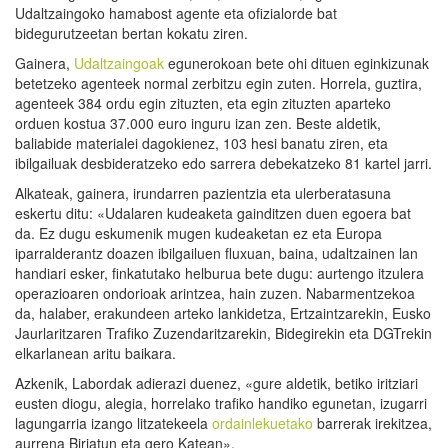
Udaltzaingoko hamabost agente eta ofizialorde bat
bidegurutzeetan bertan kokatu ziren.
Gainera,
Udaltzaingoak
egunerokoan bete ohi dituen eginkizunak
betetzeko agenteek normal zerbitzu egin zuten. Horrela, guztira,
agenteek 384 ordu egin zituzten, eta egin zituzten aparteko
orduen kostua 37.000 euro inguru izan zen. Beste aldetik,
baliabide materialei dagokienez, 103 hesi banatu ziren, eta
ibilgailuak desbideratzeko edo sarrera debekatzeko 81 kartel jarri.
Alkateak, gainera, irundarren pazientzia eta ulerberatasuna
eskertu ditu: «Udalaren kudeaketa gainditzen duen egoera bat
da. Ez dugu eskumenik mugen kudeaketan ez eta Europa
iparralderantz doazen ibilgailuen fluxuan, baina, udaltzainen lan
handiari esker, finkatutako helburua bete dugu: aurtengo itzulera
operazioaren ondorioak arintzea, hain zuzen. Nabarmentzekoa
da, halaber, erakundeen arteko lankidetza, Ertzaintzarekin, Eusko
Jaurlaritzaren Trafiko Zuzendaritzarekin, Bidegirekin eta DGTrekin
elkarlanean aritu baikara.
Azkenik, Labordak adierazi duenez, «gure aldetik, betiko iritziari
eusten diogu, alegia, horrelako trafiko handiko egunetan, izugarri
lagungarria izango litzatekeela
ordainlekuetako
barrerak irekitzea,
aurrena Biriatun eta gero Katean».