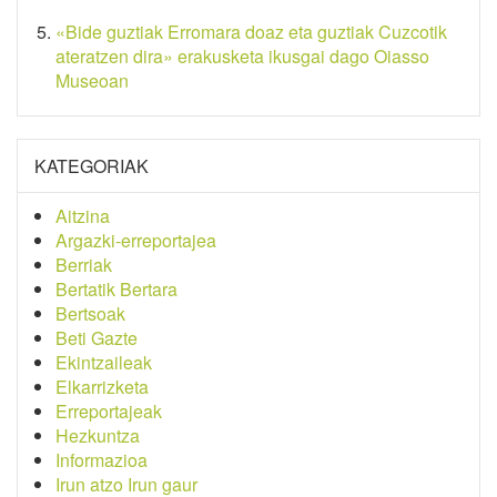
«Bide guztiak Erromara doaz eta guztiak Cuzcotik
ateratzen dira» erakusketa ikusgai dago Oiasso
Museoan
KATEGORIAK
Aitzina
Argazki-erreportajea
Berriak
Bertatik Bertara
Bertsoak
Beti Gazte
Ekintzaileak
Elkarrizketa
Erreportajeak
Hezkuntza
Informazioa
Irun atzo Irun gaur