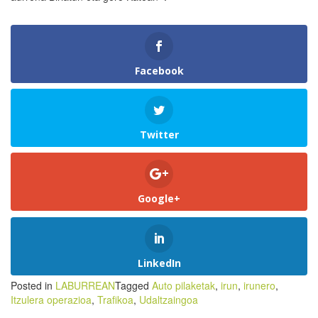
Facebook
Twitter
Google+
LinkedIn
Posted in
LABURREAN
Tagged
Auto pilaketak
,
irun
,
irunero
,
Itzulera operazioa
,
Trafikoa
,
Udaltzaingoa