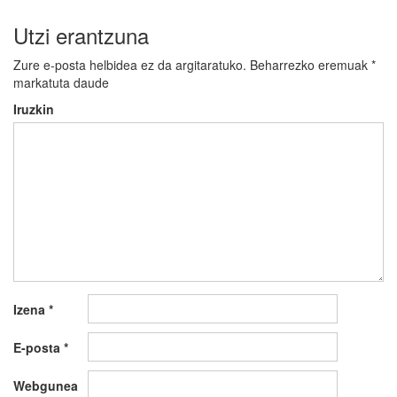
Utzi erantzuna
Zure e-posta helbidea ez da argitaratuko.
Beharrezko eremuak
*
markatuta daude
Iruzkin
Izena
*
E-posta
*
Webgunea