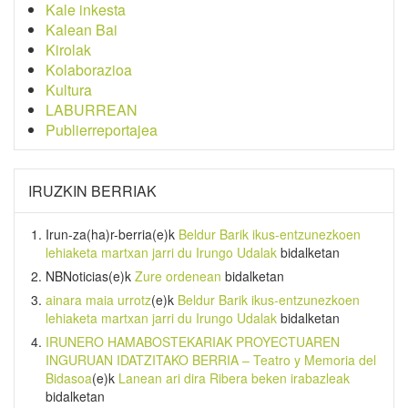
Kale inkesta
Kalean Bai
Kirolak
Kolaborazioa
Kultura
LABURREAN
Publierreportajea
IRUZKIN BERRIAK
Irun-za(ha)r-berria
(e)k
Beldur Barik ikus-entzunezkoen
lehiaketa martxan jarri du Irungo Udalak
bidalketan
NBNoticias
(e)k
Zure ordenean
bidalketan
ainara maia urrotz
(e)k
Beldur Barik ikus-entzunezkoen
lehiaketa martxan jarri du Irungo Udalak
bidalketan
IRUNERO HAMABOSTEKARIAK PROYECTUAREN
INGURUAN IDATZITAKO BERRIA – Teatro y Memoria del
Bidasoa
(e)k
Lanean ari dira Ribera beken irabazleak
bidalketan