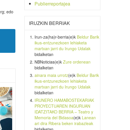
Publierreportajea
rg; edo
IRUZKIN BERRIAK
Irun-za(ha)r-berria
(e)k
Beldur Barik
ikus-entzunezkoen lehiaketa
martxan jarri du Irungo Udalak
bidalketan
NBNoticias
(e)k
Zure ordenean
bidalketan
ainara maia urrotz
(e)k
Beldur Barik
ikus-entzunezkoen lehiaketa
martxan jarri du Irungo Udalak
bidalketan
IRUNERO HAMABOSTEKARIAK
PROYECTUAREN INGURUAN
IDATZITAKO BERRIA – Teatro y
Memoria del Bidasoa
(e)k
Lanean
ari dira Ribera beken irabazleak
bidalketan