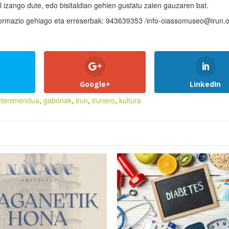
 izango dute, edo bisitaldian gehien gustatu zaien gauzaren bat.
nformazio gehiago eta erreserbak: 943639353 /info-oiassomuseo@irun.o
Google+
LinkedIn
etenimendua
,
gabonak
,
irun
,
irunero
,
kultura