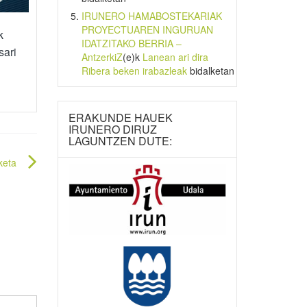
IRUNERO HAMABOSTEKARIAK
PROYECTUAREN INGURUAN
k
IDATZITAKO BERRIA –
sari
AntzerkiZ
(e)k
Lanean ari dira
Ribera beken irabazleak
bidalketan
ERAKUNDE HAUEK
IRUNERO DIRUZ
LAGUNTZEN DUTE:
keta