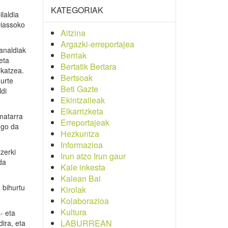
KATEGORIAK
laldia
Oiassoko
Aitzina
Argazki-erreportajea
analdiak
Berriak
eta
Bertatik Bertara
ekatzea.
Bertsoak
urte
Beti Gazte
ldi
Ekintzaileak
Elkarrizketa
matarra
Erreportajeak
ngo da
Hezkuntza
Informazioa
zerki
Irun atzo Irun gaur
da
Kale inkesta
Kalean Bai
 bihurtu
Kirolak
Kolaborazioa
Kultura
- eta
LABURREAN
ira, eta