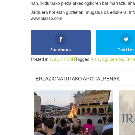
han, bildumako pieza arkeologikoren bat marraztu ahal
Jarduera horietan guztietan, mugatua da edukiera. I
www.oiasso.com.
Facebook
Twitter
Posted in
LABURREAN
Tagged
Aisia
,
Eguberriak
,
Entr
ERLAZIONATUTAKO ARGITALPENAK