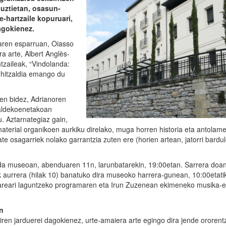
guztietan, osasun-
-hartzaile kopuruari,
agokienez.
taren esparruan, Oiasso
a arte, Albert Anglès-
tzaileak, “Vindolanda:
 hitzaldia emango du
ten bidez, Adrianoren
raldekoenetakoan
. Aztarnategiaz gain,
material organikoen aurkiku direlako, muga horren historia eta antola
te osagarriek nolako garrantzia zuten ere (horien artean, jatorri bardu
a museoan, abenduaren 11n, larunbatarekin, 19:00etan. Sarrera doan
 aurrera (hilak 10) banatuko dira museoko harrera-gunean, 10:00etati
-sareari laguntzeko programaren eta Irun Zuzenean ekimeneko musika-e
n
 diren jarduerei dagokienez, urte-amaiera arte egingo dira jende ororen