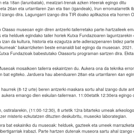
 eta 18an (larunbatak), meatzari-trenak azken irteerak egingo ditu
a 26an eta urtarrilaren 2an eta 9an (igandeak), Irun erromatarretik ibi
l izango dira. Lagungarri izango dira TIR doako aplikazioa eta horren 
Oiasso museoan egin diren antzerki-tailerretako parte-hartzaileek em
k eta helduek egindako tailer horiek Kutxa Fundazioaren laguntzarekin 
 izan da kultura, historia eta ezagutza arte-adierazpenaren bidez part
kumeak” bakarrizketen beste emanaldi bat egingo da museoan. 2021. 
 Kutxa Fundazioak babestutako Oiassortu programan sartzen dira. Ekita
 Museoak mosaikoen tailerra eskaintzen du. Aukera ona da teknika erro
ren bat egiteko. Jarduera hau abenduaren 28an eta urtarrilaren 4an egi
haurrek (8-12 urte) beren antzerki-maskara sortu ahal izango dute ant
o aukera emango dien eskulan-tailerrean. 11:00etatik 12:30era egingo 
 ostiralarekin, (11:00-12:30), 8 urtetik 12ra bitarteko umeak arkeologo
 zer misterio ezkutatzen dituzten deskubritu, museoko laborategian.
rduera bat eskainiko du museoak: helduek, gazteek eta umeek marrazketa
ibertigarriak irabazi. Parte hartzen dutenak museora sartu ahal izango d