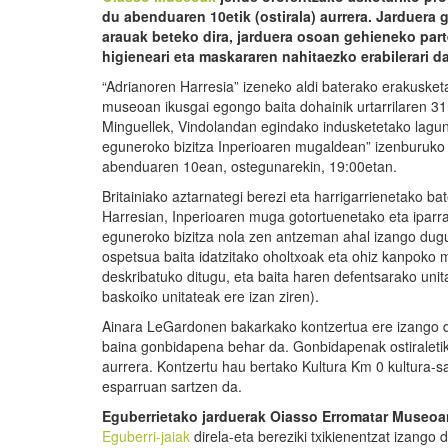
du abenduaren 10etik (ostirala) aurrera. Jarduera 
arauak beteko dira, jarduera osoan gehieneko parte
higieneari eta maskararen nahitaezko erabilerari d
“Adrianoren Harresia” izeneko aldi baterako erakuske
museoan ikusgai egongo baita dohainik urtarrilaren 31r
Minguellek, Vindolandan egindako indusketetako lagun
eguneroko bizitza Inperioaren mugaldean” izenburuko
abenduaren 10ean, ostegunarekin, 19:00etan.
Britainiako aztarnategi berezi eta harrigarrienetako ba
Harresian, Inperioaren muga gotortuenetako eta ipar
eguneroko bizitza nola zen antzeman ahal izango dugu
ospetsua baita idatzitako oholtxoak eta ohiz kanpoko 
deskribatuko ditugu, eta baita haren defentsarako unita
baskoiko unitateak ere izan ziren).
Ainara LeGardonen bakarkako kontzertua ere izango d
baina gonbidapena behar da. Gonbidapenak ostiraletik
aurrera. Kontzertu hau bertako Kultura Km 0 kultura
esparruan sartzen da.
Eguberrietako jarduerak Oiasso Erromatar Museoa
Eguberri-jaiak
direla-eta bereziki txikienentzat izango