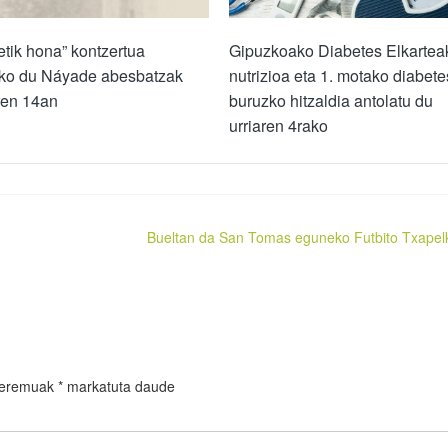
etik hona” kontzertua
Gipuzkoako Diabetes Elkartea
iko du Náyade abesbatzak
nutrizioa eta 1. motako diabete
ren 14an
buruzko hitzaldia antolatu du
urriaren 4rako
Bueltan da San Tomas eguneko Futbito Txapel
 eremuak
*
markatuta daude