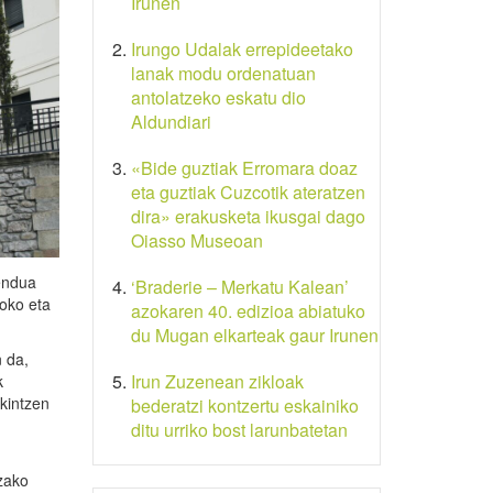
Irunen
Irungo Udalak errepideetako
lanak modu ordenatuan
antolatzeko eskatu dio
Aldundiari
«Bide guztiak Erromara doaz
eta guztiak Cuzcotik ateratzen
dira» erakusketa ikusgai dago
Oiasso Museoan
mendua
‘Braderie – Merkatu Kalean’
loko eta
azokaren 40. edizioa abiatuko
du Mugan elkarteak gaur Irunen
 da,
Irun Zuzenean zikloak
k
kintzen
bederatzi kontzertu eskainiko
ditu urriko bost larunbatetan
tzako