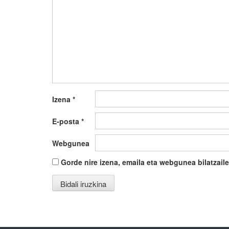
Izena
*
E-posta
*
Webgunea
Gorde nire izena, emaila eta webgunea bilatza