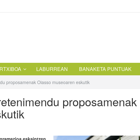
RTXIBOA
LABURREAN
BANAKETA PUNTUAK
mendu proposamenak Oiasso museoaren eskutik
ntretenimendu proposamenak
kutik
ogramazioa eskaintzen