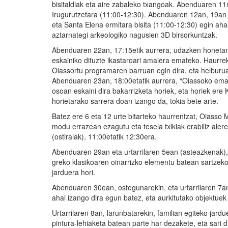
bisitaldiak eta aire zabaleko txangoak. Abenduaren 11n
Irugurutzetara (11:00-12:30). Abenduaren 12an, 19an et
eta Santa Elena ermitara bisita (11:00-12:30) egin aha
aztarnategi arkeologiko nagusien 3D birsorkuntzak.
Abenduaren 22an, 17:15etik aurrera, udazken honetan 
eskainiko dituzte ikastaroari amaiera emateko. Haurre
Oiassortu programaren barruan egin dira, eta helburua
Abenduaren 23an, 18:00etatik aurrera, “Oiassoko ema
osoan eskaini dira bakarrizketa horiek, eta horiek ere
horietarako sarrera doan izango da, tokia bete arte.
Batez ere 6 eta 12 urte bitarteko haurrentzat, Oiasso
modu errazean ezagutu eta tesela txikiak erabiliz ale
(ostiralak), 11:00etatik 12:30era.
Abenduaren 29an eta urtarrilaren 5ean (asteazkenak), 
greko klasikoaren oinarrizko elementu batean sartzek
jarduera hori.
Abenduaren 30ean, ostegunarekin, eta urtarrilaren 7an,
ahal izango dira egun batez, eta aurkitutako objektuek
Urtarrilaren 8an, larunbatarekin, familian egiteko ja
pintura-lehiaketa batean parte har dezakete, eta sari d