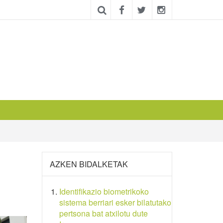
AZKEN BIDALKETAK
Identifikazio biometrikoko
sistema berriari esker bilatutako
pertsona bat atxilotu dute