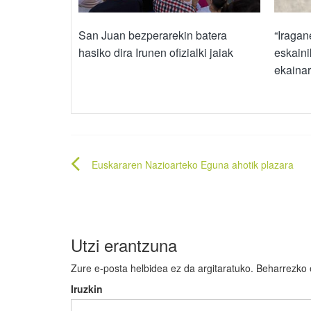
San Juan bezperarekin batera
“Iragan
hasiko dira Irunen ofizialki jaiak
eskain
ekaina
Bidalketetan
Euskararen Nazioarteko Eguna ahotik plazara
zehar
nabigatu
Utzi erantzuna
Zure e-posta helbidea ez da argitaratuko.
Beharrezko
Iruzkin