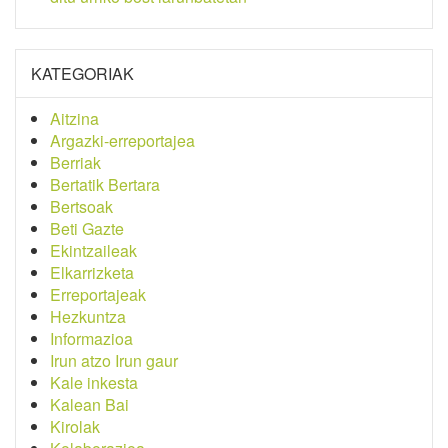
KATEGORIAK
Aitzina
Argazki-erreportajea
Berriak
Bertatik Bertara
Bertsoak
Beti Gazte
Ekintzaileak
Elkarrizketa
Erreportajeak
Hezkuntza
Informazioa
Irun atzo Irun gaur
Kale inkesta
Kalean Bai
Kirolak