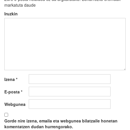
markatuta daude
Iruzkin
Izena
*
E-posta
*
Webgunea
Gorde nire izena, emaila eta webgunea bilatzaile honetan
komentatzen dudan hurrengorako.