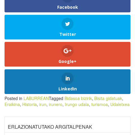
Facebook
Twitter
Google+
LinkedIn
Posted in
LABURREAN
Tagged
Bidasoa bizirik
,
Bisita gidatuak
,
Eraikina
,
Historia
,
irun
,
irunero
,
Irungo udala
,
turismoa
,
Udaletxea
ERLAZIONATUTAKO ARGITALPENAK