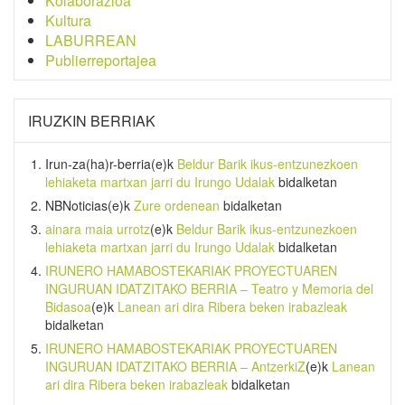
Kolaborazioa
Kultura
LABURREAN
Publierreportajea
IRUZKIN BERRIAK
Irun-za(ha)r-berria
(e)k
Beldur Barik ikus-entzunezkoen
lehiaketa martxan jarri du Irungo Udalak
bidalketan
NBNoticias
(e)k
Zure ordenean
bidalketan
ainara maia urrotz
(e)k
Beldur Barik ikus-entzunezkoen
lehiaketa martxan jarri du Irungo Udalak
bidalketan
IRUNERO HAMABOSTEKARIAK PROYECTUAREN
INGURUAN IDATZITAKO BERRIA – Teatro y Memoria del
Bidasoa
(e)k
Lanean ari dira Ribera beken irabazleak
bidalketan
IRUNERO HAMABOSTEKARIAK PROYECTUAREN
INGURUAN IDATZITAKO BERRIA – AntzerkiZ
(e)k
Lanean
ari dira Ribera beken irabazleak
bidalketan