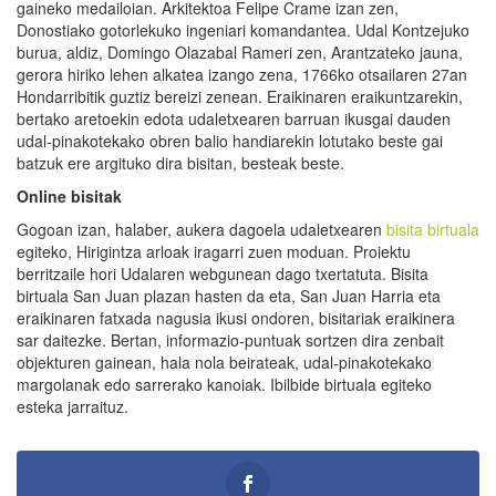
gaineko medailoian. Arkitektoa Felipe Crame izan zen,
Donostiako gotorlekuko ingeniari komandantea. Udal Kontzejuko
burua, aldiz, Domingo Olazabal Rameri zen, Arantzateko jauna,
gerora hiriko lehen alkatea izango zena, 1766ko otsailaren 27an
Hondarribitik guztiz bereizi zenean. Eraikinaren eraikuntzarekin,
bertako aretoekin edota udaletxearen barruan ikusgai dauden
udal-pinakotekako obren balio handiarekin lotutako beste gai
batzuk ere argituko dira bisitan, besteak beste.
Online bisitak
Gogoan izan, halaber, aukera dagoela udaletxearen
bisita birtuala
egiteko, Hirigintza arloak iragarri zuen moduan. Proiektu
berritzaile hori Udalaren webgunean dago txertatuta. Bisita
birtuala San Juan plazan hasten da eta, San Juan Harria eta
eraikinaren fatxada nagusia ikusi ondoren, bisitariak eraikinera
sar daitezke. Bertan, informazio-puntuak sortzen dira zenbait
objekturen gainean, hala nola beirateak, udal-pinakotekako
margolanak edo sarrerako kanoiak. Ibilbide birtuala egiteko
esteka jarraituz.