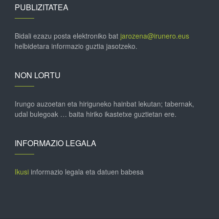
PUBLIZITATEA
Bidali ezazu posta elektroniko bat
jarozena@irunero.eus
helbidetara informazio guztia jasotzeko.
NON LORTU
Irungo auzoetan eta hiriguneko hainbat lekutan; tabernak,
udal bulegoak … baita hiriko ikastetxe guztietan ere.
INFORMAZIO LEGALA
Ikusi
informazio legala eta datuen babesa