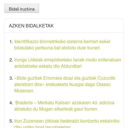
AZKEN BIDALKETAK
Identifikazio biometrikoko sistema berriari esker
bilatutako pertsona bat atxilotu dute Irunen
Irungo Udalak errepideetako lanak modu ordenatuan
antolatzeko eskatu dio Aldundiari
«Bide guztiak Erromara doaz eta guztiak Cuzcotik
ateratzen dira» erakusketa ikusgai dago Oiasso
Museoan
‘Braderie – Merkatu Kalean’ azokaren 40. edizioa
abiatuko du Mugan elkarteak gaur Irunen
Irun Zuzenean zikloak bederatzi kontzertu eskainiko
ditu urriko bost larunbatetan