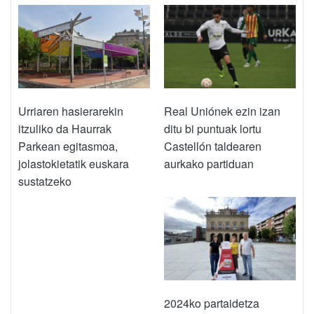
Urriaren hasierarekin
Real Uniónek ezin izan
itzuliko da Haurrak
ditu bi puntuak lortu
Parkean egitasmoa,
Castellón taldearen
jolastokietatik euskara
aurkako partiduan
sustatzeko
2024ko partaidetza