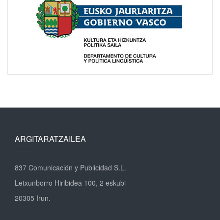
ARGITARATZAILEA
837 Comunicación y Publicidad S.L.
Letxunborro Hiribidea 100, 2 eskubi
20305 Irun.