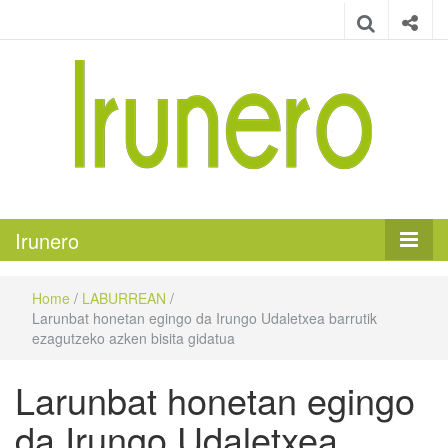
Irunero
Irungo euskarazko aldizkaria
Irunero
Home
/
LABURREAN
/
Larunbat honetan egingo da Irungo Udaletxea barrutik
ezagutzeko azken bisita gidatua
Larunbat honetan egingo
da Irungo Udaletxea