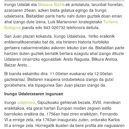
Irungo Udalak eta
Bidasoa Bizirik
-ek antolatuta, larunbat honetan,
azaroaren 25ean, azken bisita gidatua egingo da Irungo
udaletxera. Bisitaldian parte hartu nahi duten guztiek doan eman
ahal izango dute izena, Luis Marianoren lorategietako
Turismo
Bulegora
joanda edo 943 020732 telefonora deituta.
San Juan plazan kokatuta, Irungo Udaletxea, hiriko eraikinik
enblematikoenetako bat da, eta hiriaren historia hurbileko
gertaera nabarmenetako askoren lekuko izan da. Bisitaldian parte
hartzen duten guztiek bertatik bertara ezagutu ahal izango dituzte
Udalaren oinarrizko egonaldiak: Areto Nagusia, Bilkura Aretoa,
Batzar Areto…
Bi txanda eskainiko dira: 11:00etan euskaraz eta 12:00etan
gaztelaniaz. Bisitaren iraupena ordubetekoa izango da gutxi
gorabehera, eta topagunea San Juan plazan izango da.
Irungo Udaletxearen inguruan
Irungo
udaletxea
, Gipuzkoako gehienak bezala, XVIII. mendean
eraikitakoa, eta garai hartan Europan modan zegoen estilo
barrokoko eraikina da. 1756an hasi ziren eraikitzen, Fernando
VI.a errege zela, eta 1763an inauguratu zuten, ordurako Karlos
III.a errege zela. Horregatik ikusten da bere profila ate nagusiaren