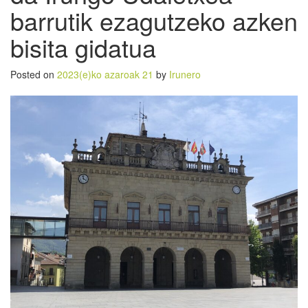
barrutik ezagutzeko azken
bisita gidatua
Posted on
2023(e)ko azaroak 21
by
Irunero