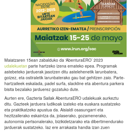
Maiatzaren 15ean zabalduko da ‘AbenturaERO’ 2023
udalekuetan
parte hartzeko izena emateko epea. Programak
astebeteko jarduerak jasotzen ditu astelehenetik larunbatera,
goizez, eta ostiraletik larunbaterako gau bat gehitzen zaio. Parte-
hartzaileek eskalada, padel surfa, slackline eta abentura parkera
bisita bezalako jarduerez gozatuko dute.
Aurten ere, Gazteria Sailak AbenturaERO udalekuak aurkeztu
ditu. Gazteek jarduera ludikoak izateko eta euskara sustatzeko
eta praktikatzeko apustua da. Aisialdi osasungarri eta
hezitzailerako eskaintza da, jolaserako, gozamenerako,
autonomia pertsonalerako, bizikidetzarako eta dibertimendurako
jarduerak sustatzeko. Iaz ere arrakasta handia izan zuen