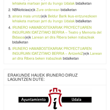
lehiaketa martxan jarri du Irungo Udalak
bidalketan
NBNoticias
(e)k
Zure ordenean
bidalketan
ainara maia urrotz
(e)k
Beldur Barik ikus-entzunezkoen
lehiaketa martxan jarri du Irungo Udalak
bidalketan
IRUNERO HAMABOSTEKARIAK PROYECTUAREN
INGURUAN IDATZITAKO BERRIA – Teatro y Memoria del
Bidasoa
(e)k
Lanean ari dira Ribera beken irabazleak
bidalketan
IRUNERO HAMABOSTEKARIAK PROYECTUAREN
INGURUAN IDATZITAKO BERRIA – AntzerkiZ
(e)k
Lanean
ari dira Ribera beken irabazleak
bidalketan
ERAKUNDE HAUEK IRUNERO DIRUZ
LAGUNTZEN DUTE: