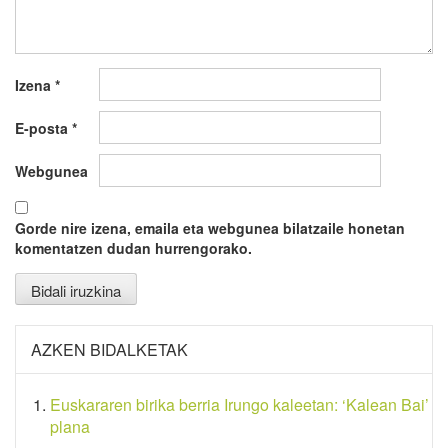
Izena
*
E-posta
*
Webgunea
Gorde nire izena, emaila eta webgunea bilatzaile honetan
komentatzen dudan hurrengorako.
AZKEN BIDALKETAK
Euskararen birika berria Irungo kaleetan: ‘Kalean Bai’
plana