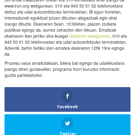
www.irun.org webgunean, 010 eta 943 50 51 52 telefonoetara
deituz eta udal autozerbitzuko terminaletan. Bi egun horietan,
interesdunek egokitzat jotzen dituzten alegazioak egin ahal
izango dituzte. Ekainaren 5ean, 10:00etan, plazen zozketa
publikoa egingo da, aurrez zehazten den lekuan. Emaitzak
ekainaren 8an jarriko dira ikusgai
Udalaren webgunean
, 010 eta
943 50 51 52 telefonoetan eta udal autozerbitzuko terminaletan.
Azkenik, behin betiko izen-ematea ekainaren 12tik 19ra egingo
da.
Prozesu osoa amaitutakoan, bilera bat egingo da udalekuetara
joango diren gurasoekin, programa horri buruzko informazio
guztia partekatzeko.
Facebook
Twitter