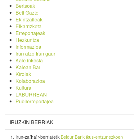
Bertsoak
Beti Gazte
Ekintzaileak
Elkarrizketa
Erreportajeak
Hezkuntza
Informazioa
Irun atzo Irun gaur
Kale inkesta
Kalean Bai
Kirolak
Kolaborazioa
Kultura
LABURREAN
Publierreportajea
IRUZKIN BERRIAK
Irun-za(ha)r-berria
(e)k
Beldur Barik ikus-entzunezkoen