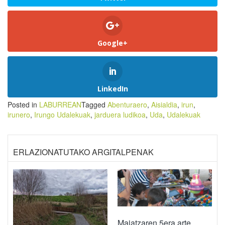
Google+
LinkedIn
Posted in
LABURREAN
Tagged
Abenturaero
,
Aisialdia
,
irun
,
irunero
,
Irungo Udalekuak
,
jarduera ludikoa
,
Uda
,
Udalekuak
ERLAZIONATUTAKO ARGITALPENAK
Maiatzaren 5era arte