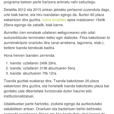
programa batean parte hartzera animatu nahi zaituztegu.
Deialdia 2012 eta 2015 artean jaiotako pertsonei zuzenduta dago,
urte biak barne, eta hiru txandatan egingo da. Aurten 60 plaza
eskaintzen dira guztira.
Izena emateko
epea maiatzaren 15etik
25era egongo da zabalik, biak barne.
Aurretiko izen-emateak udalaren webgunearen edo udal-
autozerbitzuko terminalen bidez egin daitezke. Fitxa bakoitzean bi
aurreinskripzio onartuko dira (anai-arrebena, lagunena, etab.),
betiere txanda berekoak badira.
Hona hemen txanden zerrenda:
txanda: uztailaren 24tik 29ra.
txanda: uztailaren 31tik abuztuaren 5era.
txanda: abuztuaren 7tik 12ra.
Txanda guztiak euskaraz dira. Txanda bakoitzean 20 plaza
eskaintzen dira guztira, eta horietatik txanda bakoitzeko plaza bat
gordeko zaie dibertsitate funtzionala duten haurrei edo
instituzionalizatuei.
Udalekuetan parte hartzeko, zozketa egingo da aurkeztutako
eskabideen artean. Onartuen eta baztertuen behin-behineko
zerrenda maiatzaren 30ean eta 31n kontsultatu ahal izango da