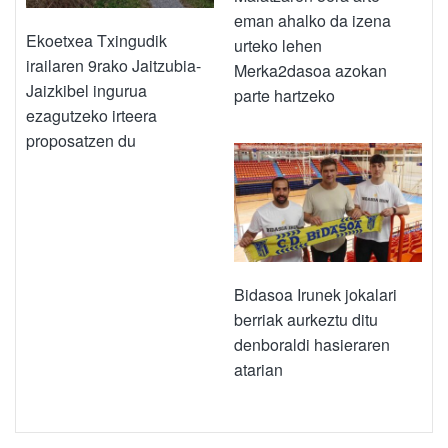
eman ahalko da izena
Ekoetxea Txingudik
urteko lehen
irailaren 9rako Jaitzubia-
Merka2dasoa azokan
Jaizkibel ingurua
parte hartzeko
ezagutzeko irteera
proposatzen du
Bidasoa Irunek jokalari
berriak aurkeztu ditu
denboraldi hasieraren
atarian