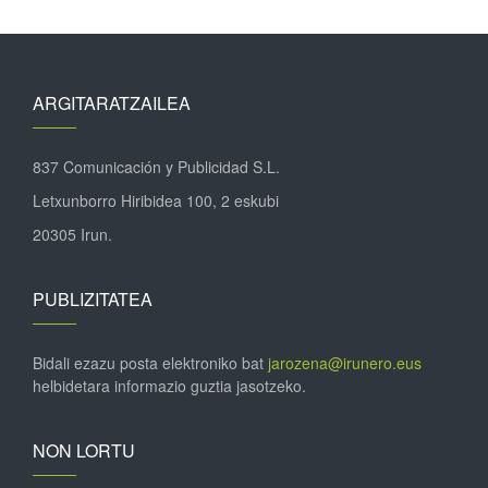
ARGITARATZAILEA
837 Comunicación y Publicidad S.L.
Letxunborro Hiribidea 100, 2 eskubi
20305 Irun.
PUBLIZITATEA
Bidali ezazu posta elektroniko bat
jarozena@irunero.eus
helbidetara informazio guztia jasotzeko.
NON LORTU