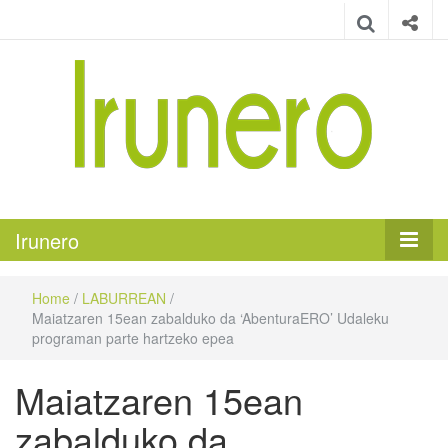
Irunero
Irungo euskarazko aldizkaria
Irunero
Home
/
LABURREAN
/
Maiatzaren 15ean zabalduko da ‘AbenturaERO’ Udaleku
programan parte hartzeko epea
Maiatzaren 15ean
zabalduko da