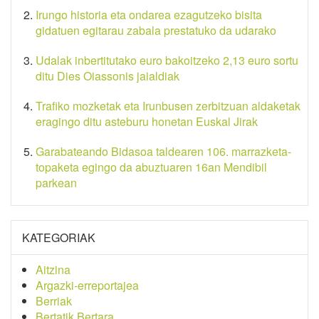
Irungo historia eta ondarea ezagutzeko bisita
gidatuen egitarau zabala prestatuko da udarako
Udalak inbertitutako euro bakoitzeko 2,13 euro sortu
ditu Dies Oiassonis jaialdiak
Trafiko mozketak eta Irunbusen zerbitzuan aldaketak
eragingo ditu asteburu honetan Euskal Jirak
Garabateando Bidasoa taldearen 106. marrazketa-
topaketa egingo da abuztuaren 16an Mendibil
parkean
KATEGORIAK
Aitzina
Argazki-erreportajea
Berriak
Bertatik Bertara