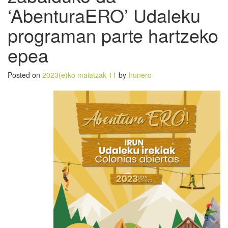
‘AbenturaERO’ Udaleku
programan parte hartzeko
epea
Posted on
2023(e)ko maiatzak 11
by
Irunero