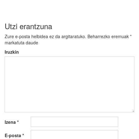
nabigatu
Utzi erantzuna
Zure e-posta helbidea ez da argitaratuko.
Beharrezko eremuak
*
markatuta daude
Iruzkin
Izena
*
E-posta
*