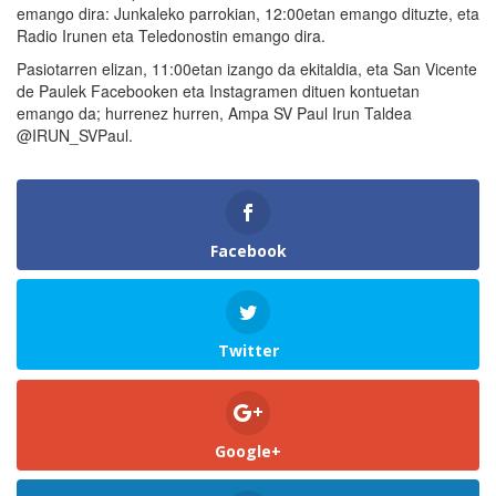
emango dira: Junkaleko parrokian, 12:00etan emango dituzte, eta
Radio Irunen eta Teledonostin emango dira.
Pasiotarren elizan, 11:00etan izango da ekitaldia, eta San Vicente
de Paulek Facebooken eta Instagramen dituen kontuetan
emango da; hurrenez hurren, Ampa SV Paul Irun Taldea
@IRUN_SVPaul.
Facebook
Twitter
Google+