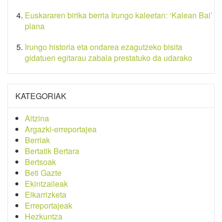
Euskararen birika berria Irungo kaleetan: ‘Kalean Bai’
plana
Irungo historia eta ondarea ezagutzeko bisita
gidatuen egitarau zabala prestatuko da udarako
KATEGORIAK
Aitzina
Argazki-erreportajea
Berriak
Bertatik Bertara
Bertsoak
Beti Gazte
Ekintzaileak
Elkarrizketa
Erreportajeak
Hezkuntza