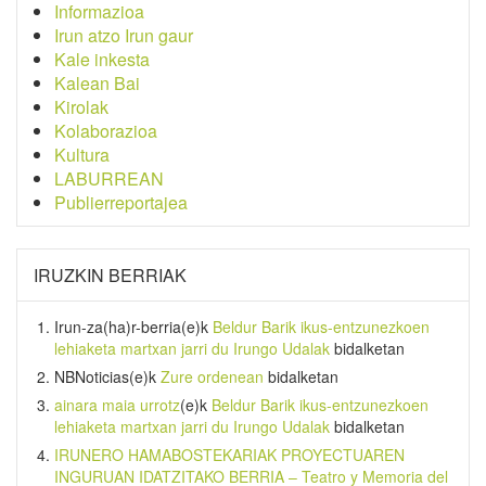
Informazioa
Irun atzo Irun gaur
Kale inkesta
Kalean Bai
Kirolak
Kolaborazioa
Kultura
LABURREAN
Publierreportajea
IRUZKIN BERRIAK
Irun-za(ha)r-berria
(e)k
Beldur Barik ikus-entzunezkoen
lehiaketa martxan jarri du Irungo Udalak
bidalketan
NBNoticias
(e)k
Zure ordenean
bidalketan
ainara maia urrotz
(e)k
Beldur Barik ikus-entzunezkoen
lehiaketa martxan jarri du Irungo Udalak
bidalketan
IRUNERO HAMABOSTEKARIAK PROYECTUAREN
INGURUAN IDATZITAKO BERRIA – Teatro y Memoria del