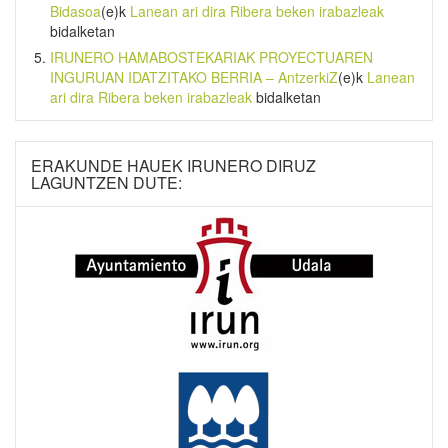
Bidasoa
(e)k
Lanean ari dira Ribera beken irabazleak
bidalketan
IRUNERO HAMABOSTEKARIAK PROYECTUAREN
INGURUAN IDATZITAKO BERRIA – AntzerkiZ
(e)k
Lanean
ari dira Ribera beken irabazleak
bidalketan
ERAKUNDE HAUEK IRUNERO DIRUZ
LAGUNTZEN DUTE: