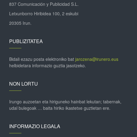
837 Comunicación y Publicidad S.L.
Letxunborro Hiribidea 100, 2 eskubi
20305 Irun.
PUBLIZITATEA
Bidali ezazu posta elektroniko bat
jarozena@irunero.eus
helbidetara informazio guztia jasotzeko.
NON LORTU
Irungo auzoetan eta hiriguneko hainbat lekutan; tabernak,
udal bulegoak … baita hiriko ikastetxe guztietan ere.
INFORMAZIO LEGALA