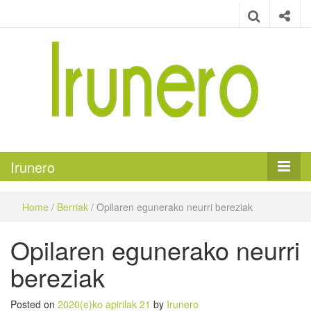
Irunero
Irungo euskarazko aldizkaria
Irunero
Home
/
Berriak
/
Opilaren egunerako neurri bereziak
Opilaren egunerako neurri
bereziak
Posted on
2020(e)ko apirilak 21
by
Irunero