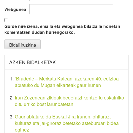
Webgunea
Gorde nire izena, emaila eta webgunea bilatzaile honetan
komentatzen dudan hurrengorako.
AZKEN BIDALKETAK
‘Braderie – Merkatu Kalean’ azokaren 40. edizioa
abiatuko du Mugan elkarteak gaur Irunen
Irun Zuzenean zikloak bederatzi kontzertu eskainiko
ditu urriko bost larunbatetan
Gaur abiatuko da Euskal Jira Irunen, ohituraz,
kulturaz eta jai-giroraz betetako asteburuari bidea
eginez