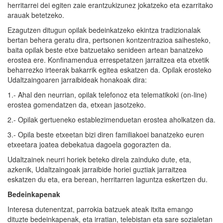
herritarrei dei egiten zaie erantzukizunez jokatzeko eta ezarritako
arauak betetzeko.
Ezagutzen ditugun opilak bedeinkatzeko ekintza tradizionalak
bertan behera geratu dira, pertsonen kontzentrazioa saihesteko,
baita opilak beste etxe batzuetako senideen artean banatzeko
erostea ere. Konfinamendua errespetatzen jarraitzea eta etxetik
beharrezko irteerak bakarrik egitea eskatzen da. Opilak erosteko
Udaltzaingoaren jarraibideak honakoak dira:
1.- Ahal den neurrian, opilak telefonoz eta telematikoki (on-line)
erostea gomendatzen da, etxean jasotzeko.
2.- Opilak gertueneko establezimenduetan erostea aholkatzen da.
3.- Opila beste etxeetan bizi diren familiakoei banatzeko euren
etxeetara joatea debekatua dagoela gogorazten da.
Udaltzainek neurri horiek beteko direla zainduko dute, eta,
azkenik, Udaltzaingoak jarraibide horiei guztiak jarraitzea
eskatzen du eta, era berean, herritarren laguntza eskertzen du.
Bedeinkapenak
Interesa dutenentzat, parrokia batzuek ateak itxita emango
dituzte bedeinkapenak, eta irratian, telebistan eta sare sozialetan