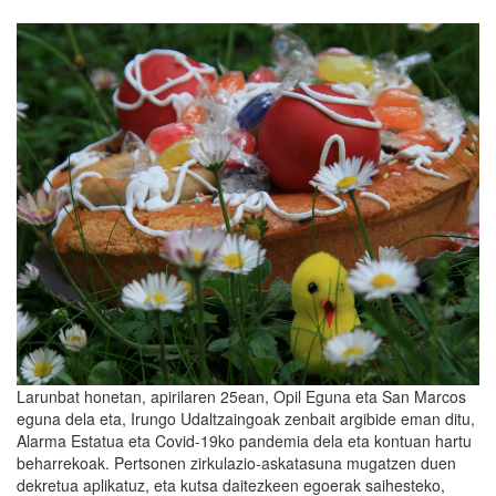
Larunbat honetan, apirilaren 25ean, Opil Eguna eta San Marcos
eguna dela eta, Irungo Udaltzaingoak zenbait argibide eman ditu,
Alarma Estatua eta Covid-19ko pandemia dela eta kontuan hartu
beharrekoak. Pertsonen zirkulazio-askatasuna mugatzen duen
dekretua aplikatuz, eta kutsa daitezkeen egoerak saihesteko,