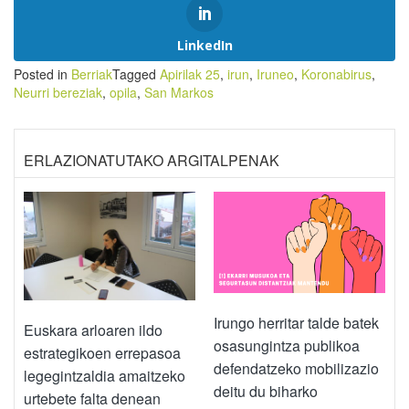
LinkedIn
Posted in
Berriak
Tagged
Apirilak 25
,
irun
,
Iruneo
,
Koronabirus
,
Neurri bereziak
,
opila
,
San Markos
ERLAZIONATUTAKO ARGITALPENAK
Irungo herritar talde batek
Euskara arloaren ildo
osasungintza publikoa
estrategikoen errepasoa
defendatzeko mobilizazio
legegintzaldia amaitzeko
deitu du biharko
urtebete falta denean