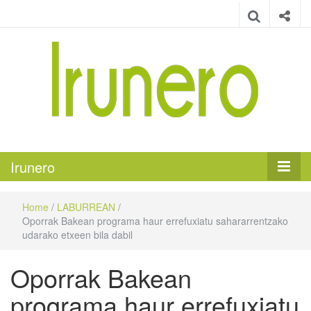
Irunero
Irungo euskarazko aldizkaria
Irunero
Home
/
LABURREAN
/
Oporrak Bakean programa haur errefuxiatu sahararrentzako
udarako etxeen bila dabil
Oporrak Bakean
programa haur errefuxiatu