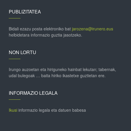
PUBLIZITATEA
Bidali ezazu posta elektroniko bat
jarozena@irunero.eus
helbidetara informazio guztia jasotzeko.
NON LORTU
Irungo auzoetan eta hiriguneko hainbat lekutan; tabernak,
udal bulegoak … baita hiriko ikastetxe guztietan ere.
INFORMAZIO LEGALA
Ikusi
informazio legala eta datuen babesa