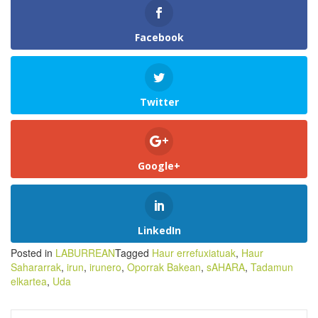
Facebook
Twitter
Google+
LinkedIn
Posted in
LABURREAN
Tagged
Haur errefuxiatuak
,
Haur
Sahararrak
,
irun
,
irunero
,
Oporrak Bakean
,
sAHARA
,
Tadamun
elkartea
,
Uda