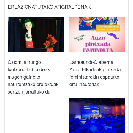
ERLAZIONATUTAKO ARGITALPENAK
Ostomila Irungo
Larreaundi-Olaberria
txotxongilari taldeak
Auzo Elkarteak pintxada
mugen gaineko
feministarekin ospatuko
haurrentzako proiektuak
ditu Inauteriak
sortzen jarraituko du