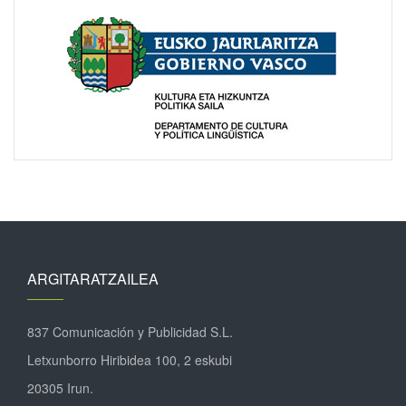
ARGITARATZAILEA
837 Comunicación y Publicidad S.L.
Letxunborro Hiribidea 100, 2 eskubi
20305 Irun.