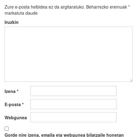
Zure e-posta helbidea ez da argitaratuko.
Beharrezko eremuak
*
markatuta daude
Iruzkin
Izena
*
E-posta
*
Webgunea
Gorde nire izena, emaila eta webgunea bilatzaile honetan