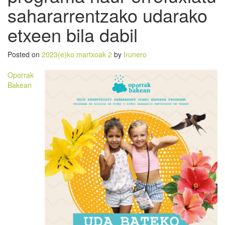
sahararrentzako udarako
etxeen bila dabil
Posted on
2023(e)ko martxoak 2
by
Irunero
Oporrak
Bakean