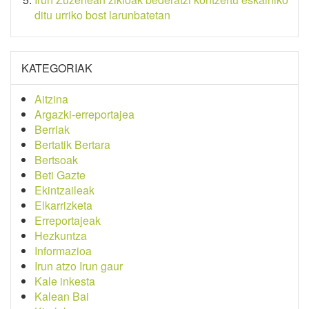
ditu urriko bost larunbatetan
KATEGORIAK
Aitzina
Argazki-erreportajea
Berriak
Bertatik Bertara
Bertsoak
Beti Gazte
Ekintzaileak
Elkarrizketa
Erreportajeak
Hezkuntza
Informazioa
Irun atzo Irun gaur
Kale inkesta
Kalean Bai