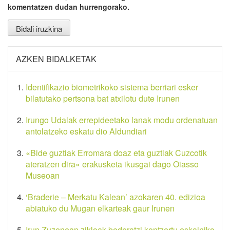
komentatzen dudan hurrengorako.
AZKEN BIDALKETAK
Identifikazio biometrikoko sistema berriari esker
bilatutako pertsona bat atxilotu dute Irunen
Irungo Udalak errepideetako lanak modu ordenatuan
antolatzeko eskatu dio Aldundiari
«Bide guztiak Erromara doaz eta guztiak Cuzcotik
ateratzen dira» erakusketa ikusgai dago Oiasso
Museoan
‘Braderie – Merkatu Kalean’ azokaren 40. edizioa
abiatuko du Mugan elkarteak gaur Irunen
Irun Zuzenean zikloak bederatzi kontzertu eskainiko