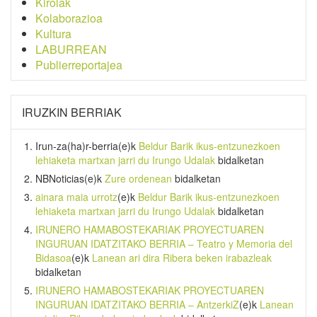
Kirolak
Kolaborazioa
Kultura
LABURREAN
Publierreportajea
IRUZKIN BERRIAK
Irun-za(ha)r-berria
(e)k
Beldur Barik ikus-entzunezkoen
lehiaketa martxan jarri du Irungo Udalak
bidalketan
NBNoticias
(e)k
Zure ordenean
bidalketan
ainara maia urrotz
(e)k
Beldur Barik ikus-entzunezkoen
lehiaketa martxan jarri du Irungo Udalak
bidalketan
IRUNERO HAMABOSTEKARIAK PROYECTUAREN
INGURUAN IDATZITAKO BERRIA – Teatro y Memoria del
Bidasoa
(e)k
Lanean ari dira Ribera beken irabazleak
bidalketan
IRUNERO HAMABOSTEKARIAK PROYECTUAREN
INGURUAN IDATZITAKO BERRIA – AntzerkiZ
(e)k
Lanean