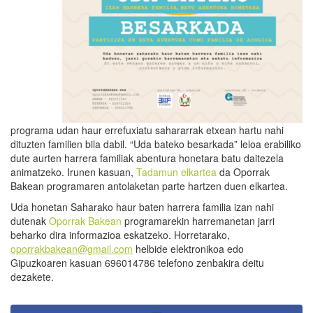
programa udan haur errefuxiatu sahararrak etxean hartu nahi
dituzten familien bila dabil. “Uda bateko besarkada” leloa erabiliko
dute aurten harrera familiak abentura honetara batu daitezela
animatzeko. Irunen kasuan,
Tadamun elkartea
da Oporrak
Bakean programaren antolaketan parte hartzen duen elkartea.
Uda honetan Saharako haur baten harrera familia izan nahi
dutenak
Oporrak Bakean
programarekin harremanetan jarri
beharko dira informazioa eskatzeko. Horretarako,
oporrakbakean@gmail.com
helbide elektronikoa edo
Gipuzkoaren kasuan 696014786 telefono zenbakira deitu
dezakete.