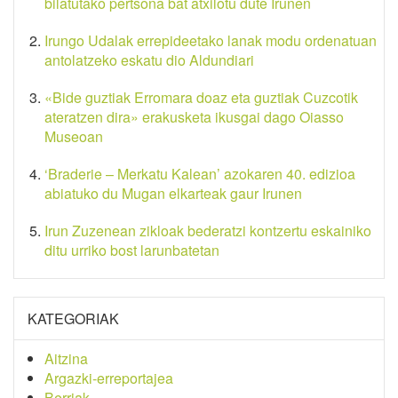
bilatutako pertsona bat atxilotu dute Irunen
Irungo Udalak errepideetako lanak modu ordenatuan
antolatzeko eskatu dio Aldundiari
«Bide guztiak Erromara doaz eta guztiak Cuzcotik
ateratzen dira» erakusketa ikusgai dago Oiasso
Museoan
‘Braderie – Merkatu Kalean’ azokaren 40. edizioa
abiatuko du Mugan elkarteak gaur Irunen
Irun Zuzenean zikloak bederatzi kontzertu eskainiko
ditu urriko bost larunbatetan
KATEGORIAK
Aitzina
Argazki-erreportajea
Berriak