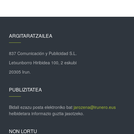
ARGITARATZAILEA
837 Comunicación y Publicidad S.L.
Letxunborro Hiribidea 100, 2 eskubi
20305 Irun.
PUBLIZITATEA
Bidali ezazu posta elektroniko bat
jarozena@irunero.eus
helbidetara informazio guztia jasotzeko.
NON LORTU