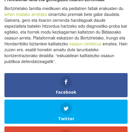
Bortzirietako familia-medikuen eta pediatren faltak erakusten du
lehen mailako arretako
oinarrizko premiak bete gabe daudela.
Gainera, gero eta itxaron-zerrenda handiagoak daude
espezialista batekin hitzordua hartzeko edo diagnostiko-proba bat
egiteko, eta horrek modu kezkagarrian kaltetzen du Bidasoako
osasun-arreta. Plataformak eskatzen du Bortzirietako, Irungo eta
Hondarribiko biztanleei kalitatezko
osasun-zerbitzua
ematea. Hain
zuzen ere, esaldi honekin amaitu dute larunbateko
kontzentraziorako deialdia: “eskualdean kalitatezko osasun
publikoa defendatzeagatik”.
Facebook
Twitter