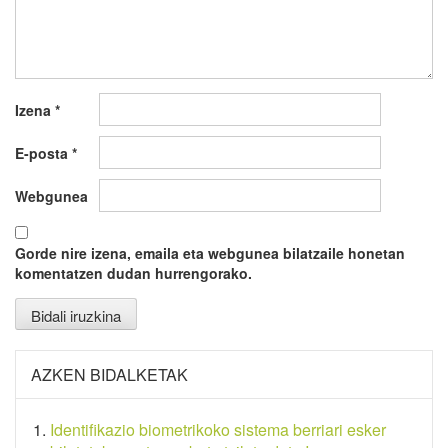
Izena
*
E-posta
*
Webgunea
Gorde nire izena, emaila eta webgunea bilatzaile honetan
komentatzen dudan hurrengorako.
AZKEN BIDALKETAK
Identifikazio biometrikoko sistema berriari esker