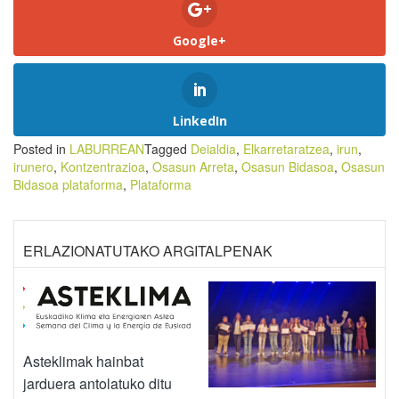
Google+
LinkedIn
Posted in
LABURREAN
Tagged
Deialdia
,
Elkarretaratzea
,
irun
,
irunero
,
Kontzentrazioa
,
Osasun Arreta
,
Osasun Bidasoa
,
Osasun
Bidasoa plataforma
,
Plataforma
ERLAZIONATUTAKO ARGITALPENAK
Asteklimak hainbat
jarduera antolatuko ditu