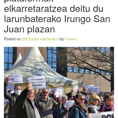
elkarretaratzea deitu du
larunbaterako Irungo San
Juan plazan
Posted on
2023(e)ko martxoak 2
by
Irunero