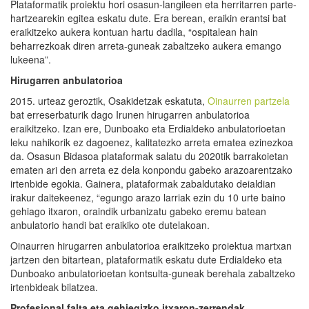
Plataformatik proiektu hori osasun-langileen eta herritarren parte-
hartzearekin egitea eskatu dute. Era berean, eraikin erantsi bat
eraikitzeko aukera kontuan hartu dadila, “ospitalean hain
beharrezkoak diren arreta-guneak zabaltzeko aukera emango
lukeena”.
Hirugarren anbulatorioa
2015. urteaz geroztik, Osakidetzak eskatuta,
Oinaurren partzela
bat erreserbaturik dago Irunen hirugarren anbulatorioa
eraikitzeko. Izan ere, Dunboako eta Erdialdeko anbulatorioetan
leku nahikorik ez dagoenez, kalitatezko arreta ematea ezinezkoa
da. Osasun Bidasoa plataformak salatu du 2020tik barrakoietan
ematen ari den arreta ez dela konpondu gabeko arazoarentzako
irtenbide egokia. Gainera, plataformak zabaldutako deialdian
irakur daitekeenez, “egungo arazo larriak ezin du 10 urte baino
gehiago itxaron, oraindik urbanizatu gabeko eremu batean
anbulatorio handi bat eraikiko ote dutelakoan.
Oinaurren hirugarren anbulatorioa eraikitzeko proiektua martxan
jartzen den bitartean, plataformatik eskatu dute Erdialdeko eta
Dunboako anbulatorioetan kontsulta-guneak berehala zabaltzeko
irtenbideak bilatzea.
Profesional falta eta gehiegizko itxaron-zerrendak