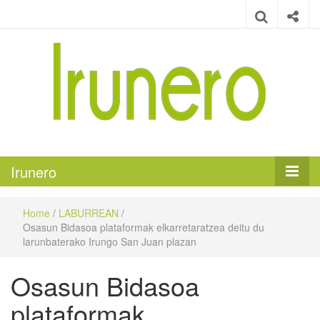
Irunero
Irungo euskarazko aldizkaria
Irunero
Home
/
LABURREAN
/
Osasun Bidasoa plataformak elkarretaratzea deitu du
larunbaterako Irungo San Juan plazan
Osasun Bidasoa
plataformak