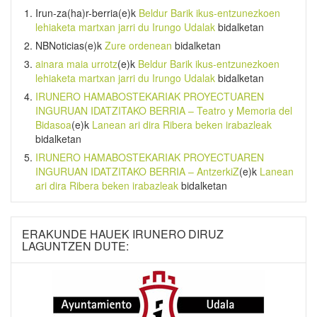
Irun-za(ha)r-berria
(e)k
Beldur Barik ikus-entzunezkoen
lehiaketa martxan jarri du Irungo Udalak
bidalketan
NBNoticias
(e)k
Zure ordenean
bidalketan
ainara maia urrotz
(e)k
Beldur Barik ikus-entzunezkoen
lehiaketa martxan jarri du Irungo Udalak
bidalketan
IRUNERO HAMABOSTEKARIAK PROYECTUAREN
INGURUAN IDATZITAKO BERRIA – Teatro y Memoria del
Bidasoa
(e)k
Lanean ari dira Ribera beken irabazleak
bidalketan
IRUNERO HAMABOSTEKARIAK PROYECTUAREN
INGURUAN IDATZITAKO BERRIA – AntzerkiZ
(e)k
Lanean
ari dira Ribera beken irabazleak
bidalketan
ERAKUNDE HAUEK IRUNERO DIRUZ
LAGUNTZEN DUTE: