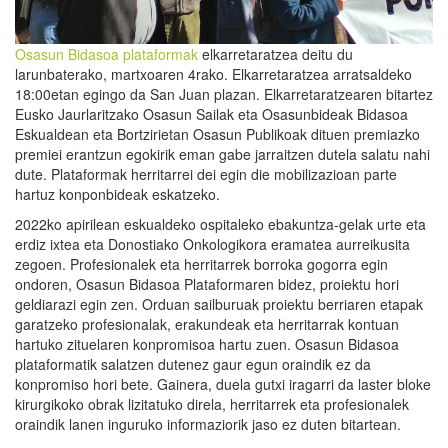
Osasun Bidasoa plataformak
elkarretaratzea deitu du
larunbaterako, martxoaren 4rako. Elkarretaratzea arratsaldeko
18:00etan egingo da San Juan plazan. Elkarretaratzearen bitartez
Eusko Jaurlaritzako Osasun Sailak eta Osasunbideak Bidasoa
Eskualdean eta Bortzirietan Osasun Publikoak dituen premiazko
premiei erantzun egokirik eman gabe jarraitzen dutela salatu nahi
dute. Plataformak herritarrei dei egin die mobilizazioan parte
hartuz konponbideak eskatzeko.
2022ko apirilean eskualdeko ospitaleko ebakuntza-gelak urte eta
erdiz ixtea eta Donostiako Onkologikora eramatea aurreikusita
zegoen. Profesionalek eta herritarrek borroka gogorra egin
ondoren, Osasun Bidasoa Plataformaren bidez, proiektu hori
geldiarazi egin zen. Orduan sailburuak proiektu berriaren etapak
garatzeko profesionalak, erakundeak eta herritarrak kontuan
hartuko zituelaren konpromisoa hartu zuen. Osasun Bidasoa
plataformatik salatzen dutenez gaur egun oraindik ez da
konpromiso hori bete. Gainera, duela gutxi iragarri da laster bloke
kirurgikoko obrak lizitatuko direla, herritarrek eta profesionalek
oraindik lanen inguruko informaziorik jaso ez duten bitartean.