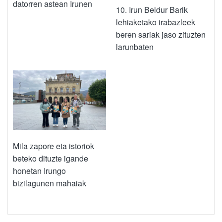
datorren astean Irunen
10. Irun Beldur Barik
lehiaketako irabazleek
beren sariak jaso zituzten
larunbaten
Mila zapore eta istoriok
beteko dituzte igande
honetan Irungo
bizilagunen mahaiak