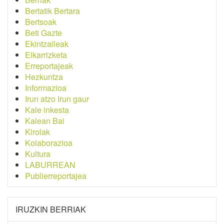
Bertatik Bertara
Bertsoak
Beti Gazte
Ekintzaileak
Elkarrizketa
Erreportajeak
Hezkuntza
Informazioa
Irun atzo Irun gaur
Kale inkesta
Kalean Bai
Kirolak
Kolaborazioa
Kultura
LABURREAN
Publierreportajea
IRUZKIN BERRIAK