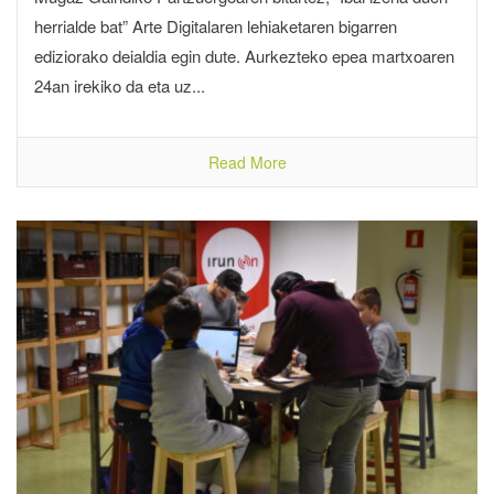
herrialde bat” Arte Digitalaren lehiaketaren bigarren
ediziorako deialdia egin dute. Aurkezteko epea martxoaren
24an irekiko da eta uz...
Read More