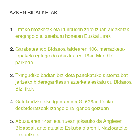
AZKEN BIDALKETAK
Trafiko mozketak eta Irunbusen zerbitzuan aldaketak
eragingo ditu asteburu honetan Euskal Jirak
Garabateando Bidasoa taldearen 106. marrazketa-
topaketa egingo da abuztuaren 16an Mendibil
parkean
Txingudiko badian bizikleta partekatuko sistema bat
jartzeko bideragarritasun azterketa eskatu du Bidasoa
Bizirikek
Gaintxurizketako igoeran eta GI-636an trafiko
desbideratzeak izango dira igande goizean
Abuztuaren 14an eta 15ean jokatuko da Angleten
Bidasoak antolatutako Eskubaloiaren I. Nazioarteko
Txapelketa