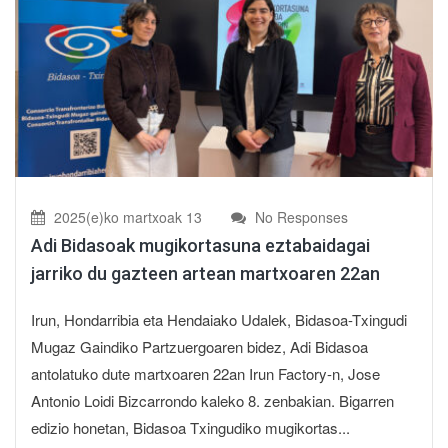
2025(e)ko martxoak 13
No Responses
Adi Bidasoak mugikortasuna eztabaidagai
jarriko du gazteen artean martxoaren 22an
Irun, Hondarribia eta Hendaiako Udalek, Bidasoa-Txingudi
Mugaz Gaindiko Partzuergoaren bidez, Adi Bidasoa
antolatuko dute martxoaren 22an Irun Factory-n, Jose
Antonio Loidi Bizcarrondo kaleko 8. zenbakian. Bigarren
edizio honetan, Bidasoa Txingudiko mugikortas...