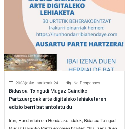
2023(e)ko martxoak 24
No Responses
Bidasoa-Txingudi Mugaz Gaindiko
Partzuergoak arte digitaleko lehiaketaren
edizio berri bat antolatu du
Irun, Hondarribia eta Hendaiako udalek, Bidasoa-Txingudi
Mugaz Gaindiko Partzuergoaren bitartez, “Ibai izena duen