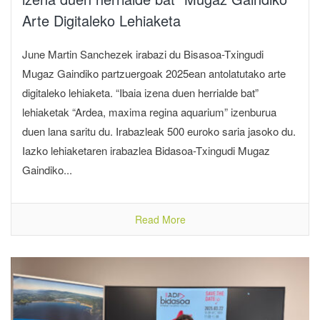
Arte Digitaleko Lehiaketa
June Martin Sanchezek irabazi du Bisasoa-Txingudi
Mugaz Gaindiko partzuergoak 2025ean antolatutako arte
digitaleko lehiaketa. “Ibaia izena duen herrialde bat”
lehiaketak “Ardea, maxima regina aquarium” izenburua
duen lana saritu du. Irabazleak 500 euroko saria jasoko du.
Iazko lehiaketaren irabazlea Bidasoa-Txingudi Mugaz
Gaindiko...
Read More