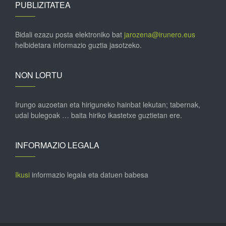
PUBLIZITATEA
Bidali ezazu posta elektroniko bat
jarozena@irunero.eus
helbidetara informazio guztia jasotzeko.
NON LORTU
Irungo auzoetan eta hiriguneko hainbat lekutan; tabernak,
udal bulegoak … baita hiriko ikastetxe guztietan ere.
INFORMAZIO LEGALA
Ikusi
informazio legala eta datuen babesa