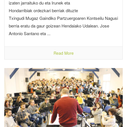
izaten jarraituko du eta Irunek eta
Hondarribiak ordezkari berriak dituzte
Txingudi Mugaz Gaindiko Partzuergoaren Kontseilu Nagusi
berria eratu da gaur goizean Hendaiako Udalean. Jose
Antonio Santano eta ...
Read More