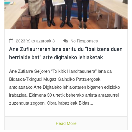
2023(e)ko azaroak 3
No Responses
Ane Zufiaurreren lana saritu du “Ibai izena duen
herrialde bat” arte digitaleko lehiaketak
Ane Zufiarre Seijoren “Txikitik Handitasunera” lana da
Bidasoa-Txingudi Mugaz Gaindiko Patzuergoak
antolatutako Arte Digitaleko lehiaketaren bigarren edizioko
irabazlea. Ekimena 30 urtetik beherako artista amateurrei
zuzenduta zegoen. Obra irabazleak Bidas...
Read More