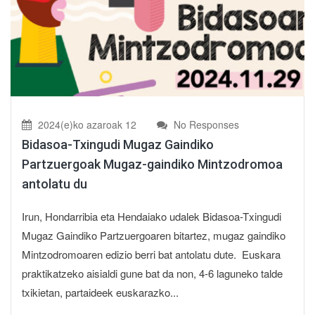
2024(e)ko azaroak 12
No Responses
Bidasoa-Txingudi Mugaz Gaindiko
Partzuergoak Mugaz-gaindiko Mintzodromoa
antolatu du
Irun, Hondarribia eta Hendaiako udalek Bidasoa-Txingudi
Mugaz Gaindiko Partzuergoaren bitartez, mugaz gaindiko
Mintzodromoaren edizio berri bat antolatu dute. Euskara
praktikatzeko aisialdi gune bat da non, 4-6 laguneko talde
txikietan, partaideek euskarazko...