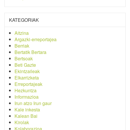
KATEGORIAK
Aitzina
Argazki-erreportajea
Berriak
Bertatik Bertara
Bertsoak
Beti Gazte
Ekintzaileak
Elkarrizketa
Erreportajeak
Hezkuntza
Informazioa
Irun atzo Irun gaur
Kale inkesta
Kalean Bai
Kirolak
Kolaborazioa