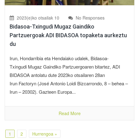
2023(e)ko otsailak 10
No Responses
Bidasoa-Txingudi Mugaz Gaindiko
Partzuergoak ADI BIDASOA topaketa aurkeztu
du
Irun, Hondarribia eta Hendaiako udalek, Bidasoa-
Txingudi Mugaz Gaindiko Partzuergoaren bitartez, ADI
BIDASOA antolatu dute 2023ko otsailaren 28an
Irun Factoryn (José Antonio Loidi Bizcarrondo, 8 – behea –
Irun – 20302). Gazteen Europa...
Read More
1
2
Hurrengoa »