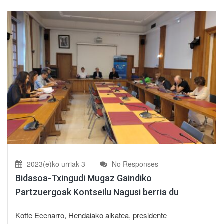
2023(e)ko urriak 3
No Responses
Bidasoa-Txingudi Mugaz Gaindiko
Partzuergoak Kontseilu Nagusi berria du
Kotte Ecenarro, Hendaiako alkatea, presidente