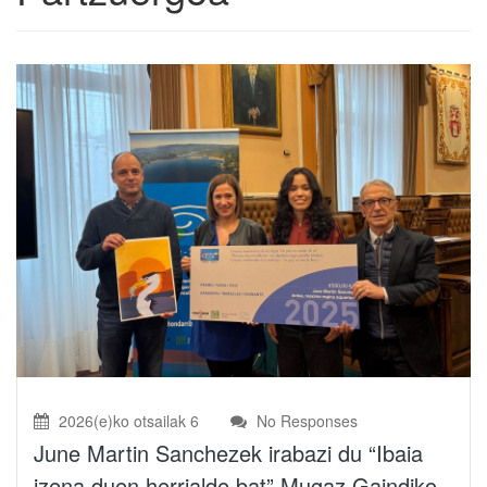
2026(e)ko otsailak 6
No Responses
June Martin Sanchezek irabazi du “Ibaia
izena duen herrialde bat” Mugaz Gaindiko