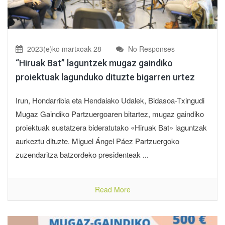
2023(e)ko martxoak 28
No Responses
“Hiruak Bat” laguntzek mugaz gaindiko
proiektuak lagunduko dituzte bigarren urtez
Irun, Hondarribia eta Hendaiako Udalek, Bidasoa-Txingudi
Mugaz Gaindiko Partzuergoaren bitartez, mugaz gaindiko
proiektuak sustatzera bideratutako «Hiruak Bat» laguntzak
aurkeztu dituzte. Miguel Ángel Páez Partzuergoko
zuzendaritza batzordeko presidenteak ...
Read More