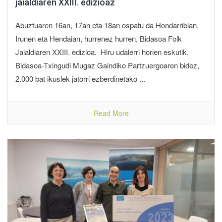
jaialdiaren XXIII. edizioaz
Abuztuaren 16an, 17an eta 18an ospatu da Hondarribian,
Irunen eta Hendaian, hurrenez hurren, Bidasoa Folk
Jaialdiaren XXIII. edizioa. Hiru udalerri horien eskutik,
Bidasoa-Txingudi Mugaz Gaindiko Partzuergoaren bidez,
2.000 bat ikuslek jatorri ezberdinetako ...
Read More