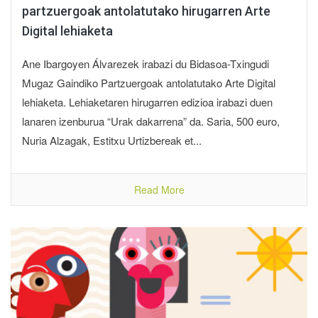
partzuergoak antolatutako hirugarren Arte
Digital lehiaketa
Ane Ibargoyen Álvarezek irabazi du Bidasoa-Txingudi
Mugaz Gaindiko Partzuergoak antolatutako Arte Digital
lehiaketa. Lehiaketaren hirugarren edizioa irabazi duen
lanaren izenburua “Urak dakarrena” da. Saria, 500 euro,
Nuria Alzagak, Estitxu Urtizbereak et...
Read More