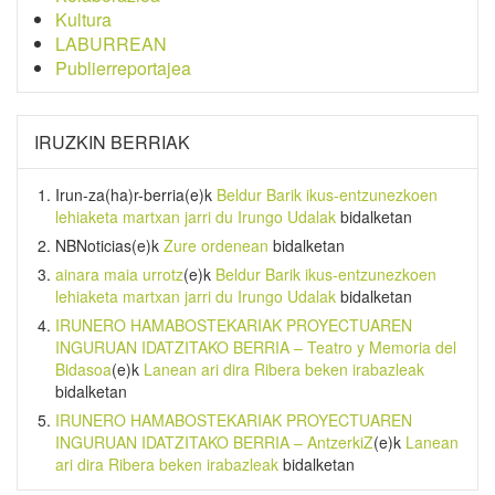
Kultura
LABURREAN
Publierreportajea
IRUZKIN BERRIAK
Irun-za(ha)r-berria
(e)k
Beldur Barik ikus-entzunezkoen
lehiaketa martxan jarri du Irungo Udalak
bidalketan
NBNoticias
(e)k
Zure ordenean
bidalketan
ainara maia urrotz
(e)k
Beldur Barik ikus-entzunezkoen
lehiaketa martxan jarri du Irungo Udalak
bidalketan
IRUNERO HAMABOSTEKARIAK PROYECTUAREN
INGURUAN IDATZITAKO BERRIA – Teatro y Memoria del
Bidasoa
(e)k
Lanean ari dira Ribera beken irabazleak
bidalketan
IRUNERO HAMABOSTEKARIAK PROYECTUAREN
INGURUAN IDATZITAKO BERRIA – AntzerkiZ
(e)k
Lanean
ari dira Ribera beken irabazleak
bidalketan