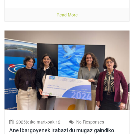
Read More
2025(e)ko martxoak 12
No Responses
Ane Ibargoyenek irabazi du mugaz gaindiko