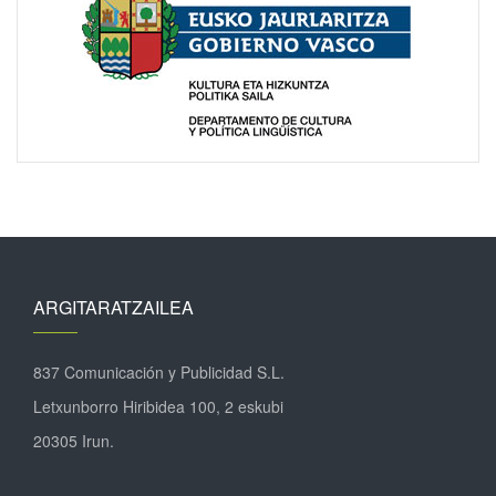
ARGITARATZAILEA
837 Comunicación y Publicidad S.L.
Letxunborro Hiribidea 100, 2 eskubi
20305 Irun.