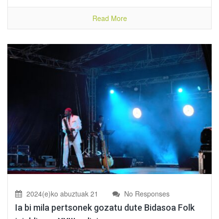
Read More
2024(e)ko abuztuak 21
No Responses
Ia bi mila pertsonek gozatu dute Bidasoa Folk