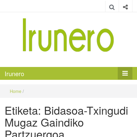
Irunero
Irungo euskarazko aldizkaria
Irunero
Home
/
Etiketa:
Bidasoa-Txingudi
Mugaz Gaindiko
Partzuergoa