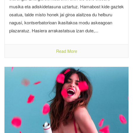
musika eta adiskidetasuna uztartuz. Hamabost kide gaztek
osatua, talde misto honek jai giroa alaitzea du helburu
nagusi, kontserbatorioan ikasitakoa modu askeagoan
plazaratuz. Hasiera arrakastatsua izan dute,...
Read More