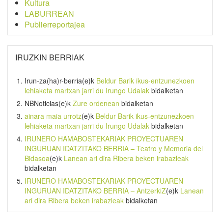
Kultura
LABURREAN
Publierreportajea
IRUZKIN BERRIAK
Irun-za(ha)r-berria
(e)k
Beldur Barik ikus-entzunezkoen
lehiaketa martxan jarri du Irungo Udalak
bidalketan
NBNoticias
(e)k
Zure ordenean
bidalketan
ainara maia urrotz
(e)k
Beldur Barik ikus-entzunezkoen
lehiaketa martxan jarri du Irungo Udalak
bidalketan
IRUNERO HAMABOSTEKARIAK PROYECTUAREN
INGURUAN IDATZITAKO BERRIA – Teatro y Memoria del
Bidasoa
(e)k
Lanean ari dira Ribera beken irabazleak
bidalketan
IRUNERO HAMABOSTEKARIAK PROYECTUAREN
INGURUAN IDATZITAKO BERRIA – AntzerkiZ
(e)k
Lanean
ari dira Ribera beken irabazleak
bidalketan