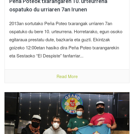
Peña Poteok txarangaren 10. urteurrena
ospatuko du urriaren 7an Irunen
2013an sortutako Peña Poteo txarangak urriaren 7an
ospatuko du bere 10. urteurrena. Horretarako, egun osoko
egitaraua prestatu dute, bazkaria eta guzti. Ekintzak
goizeko 12:00etan hasiko dira Peña Poteo txarangarekin
eta Sestaoko “El Despiste” fanfarriar...
Read More