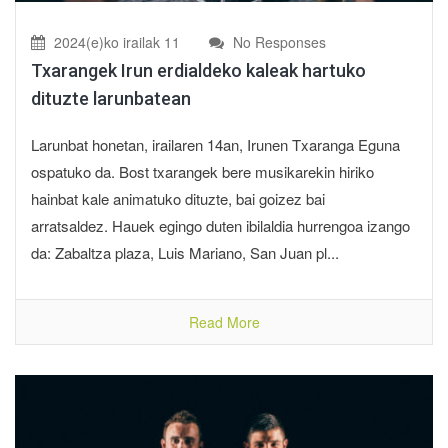
2024(e)ko irailak 11
No Responses
Txarangek Irun erdialdeko kaleak hartuko
dituzte larunbatean
Larunbat honetan, irailaren 14an, Irunen Txaranga Eguna
ospatuko da. Bost txarangek bere musikarekin hiriko
hainbat kale animatuko dituzte, bai goizez bai
arratsaldez. Hauek egingo duten ibilaldia hurrengoa izango
da: Zabaltza plaza, Luis Mariano, San Juan pl...
Read More