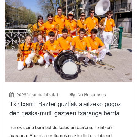
2026(e)ko maiatzak 11
No Responses
Txintxarri: Bazter guztiak alaitzeko gogoz
den neska-mutil gazteen txaranga berria
Irunek soinu berri bat du kaleetan barrena: Txintxarri
txaranga. Energia berrituarekin ekin dio bere bideari,