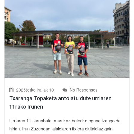
2025(e)ko irailak 10
No Responses
Txaranga Topaketa antolatu dute urriaren
11rako Irunen
Urriaren 11, larunbata, musikaz beteriko eguna izango da
hirian. Irun Zuzenean jaialdiaren itxiera ekitaldiaz gain,