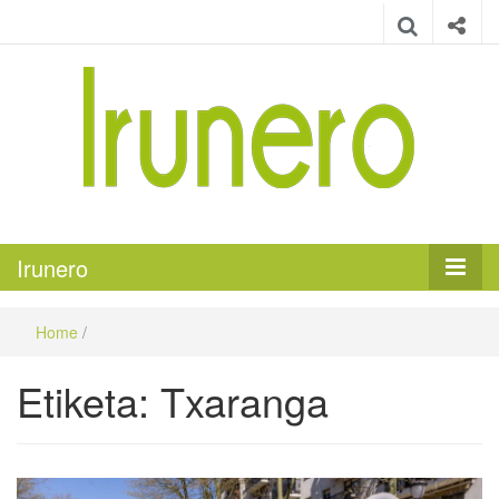
Irunero
Irungo euskarazko aldizkaria
Irunero
Home
/
Etiketa:
Txaranga