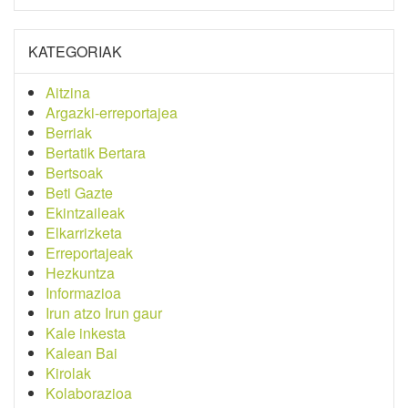
KATEGORIAK
Aitzina
Argazki-erreportajea
Berriak
Bertatik Bertara
Bertsoak
Beti Gazte
Ekintzaileak
Elkarrizketa
Erreportajeak
Hezkuntza
Informazioa
Irun atzo Irun gaur
Kale inkesta
Kalean Bai
Kirolak
Kolaborazioa