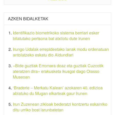
AZKEN BIDALKETAK
Identifikazio biometrikoko sistema berriari esker
bilatutako pertsona bat atxilotu dute Irunen
Irungo Udalak errepideetako lanak modu ordenatuan
antolatzeko eskatu dio Aldundiari
«Bide guztiak Erromara doaz eta guztiak Cuzcotik
ateratzen dira» erakusketa ikusgai dago Oiasso
Museoan
‘Braderie – Merkatu Kalean’ azokaren 40. edizioa
abiatuko du Mugan elkarteak gaur Irunen
Irun Zuzenean zikloak bederatzi kontzertu eskainiko
ditu urriko bost larunbatetan