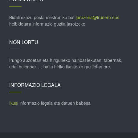
Bidali ezazu posta elektroniko bat
jarozena@irunero.eus
helbidetara informazio guztia jasotzeko.
NON LORTU
Irungo auzoetan eta hiriguneko hainbat lekutan; tabernak,
udal bulegoak … baita hiriko ikastetxe guztietan ere.
INFORMAZIO LEGALA
Ikusi
informazio legala eta datuen babesa