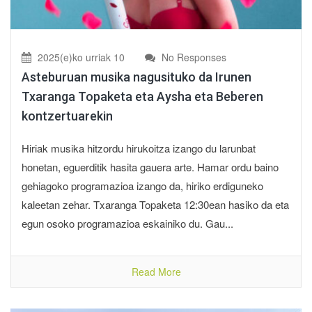
2025(e)ko urriak 10
No Responses
Asteburuan musika nagusituko da Irunen
Txaranga Topaketa eta Aysha eta Beberen
kontzertuarekin
Hiriak musika hitzordu hirukoitza izango du larunbat
honetan, eguerditik hasita gauera arte. Hamar ordu baino
gehiagoko programazioa izango da, hiriko erdiguneko
kaleetan zehar. Txaranga Topaketa 12:30ean hasiko da eta
egun osoko programazioa eskainiko du. Gau...
Read More