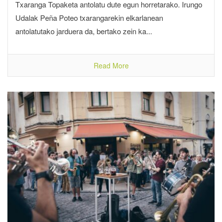
Txaranga Topaketa antolatu dute egun horretarako. Irungo
Udalak Peña Poteo txarangarekin elkarlanean
antolatutako jarduera da, bertako zein ka...
Read More