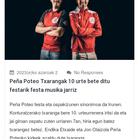
2023(e)ko azaroak 2
No Responses
Peña Poteo Txarangak 10 urte bete ditu
festarik festa musika jarriz
Peña Poteo festa eta ospakizunen sinonimoa da Irunen.
Konturatzerako txaranga bere 10. urteurrenera iritsi da eta
jai giroan ospatu zuten urriaren 7an, hiria egun batez
txarangez betez. Endika Etxaide eta Jon Olaizola Peña
Poteoko kideek azaldu dute txaranga...