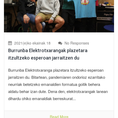
2021(e)ko ekainak 18
No Responses
Burrunba Elektrotxarangak plazetara
itzultzeko esperoan jarraitzen du
Burrunba Elektrotxaranga plazetara itzultzeko esperoan
jarraitzen du. Bitartean, pandemiaren ondorioz ezarritako
neurriak betetzeko emanaldien formatua goitik behera
aldatu behar izan dute. Dena den, elektrotxarangak lanean
dihardu ohiko emanaldiak berreskurat...
Read More