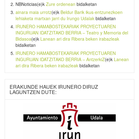
NBNoticias
(e)k
Zure ordenean
bidalketan
ainara maia urrotz
(e)k
Beldur Barik ikus-entzunezkoen
lehiaketa martxan jarri du Irungo Udalak
bidalketan
IRUNERO HAMABOSTEKARIAK PROYECTUAREN
INGURUAN IDATZITAKO BERRIA – Teatro y Memoria del
Bidasoa
(e)k
Lanean ari dira Ribera beken irabazleak
bidalketan
IRUNERO HAMABOSTEKARIAK PROYECTUAREN
INGURUAN IDATZITAKO BERRIA – AntzerkiZ
(e)k
Lanean
ari dira Ribera beken irabazleak
bidalketan
ERAKUNDE HAUEK IRUNERO DIRUZ
LAGUNTZEN DUTE: