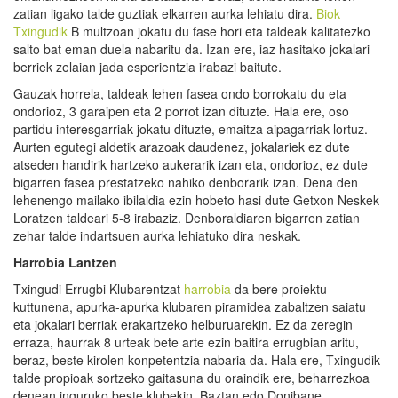
zatian ligako talde guztiak elkarren aurka lehiatu dira.
Biok
Txingudik
B multzoan jokatu du fase hori eta taldeak kalitatezko
salto bat eman duela nabaritu da. Izan ere, iaz hasitako jokalari
berriek zelaian jada esperientzia irabazi baitute.
Gauzak horrela, taldeak lehen fasea ondo borrokatu du eta
ondorioz, 3 garaipen eta 2 porrot izan dituzte. Hala ere, oso
partidu interesgarriak jokatu dituzte, emaitza aipagarriak lortuz.
Aurten egutegi aldetik arazoak daudenez, jokalariek ez dute
atseden handirik hartzeko aukerarik izan eta, ondorioz, ez dute
bigarren fasea prestatzeko nahiko denborarik izan. Dena den
lehenengo mailako ibilaldia ezin hobeto hasi dute Getxon Neskek
Loratzen taldeari 5-8 irabaziz. Denboraldiaren bigarren zatian
zehar talde indartsuen aurka lehiatuko dira neskak.
Harrobia Lantzen
Txingudi Errugbi Klubarentzat
harrobia
da bere proiektu
kuttunena, apurka-apurka klubaren piramidea zabaltzen saiatu
eta jokalari berriak erakartzeko helburuarekin. Ez da zeregin
erraza, haurrak 8 urteak bete arte ezin baitira errugbian aritu,
beraz, beste kirolen konpetentzia nabaria da. Hala ere, Txingudik
talde propioak sortzeko gaitasuna du oraindik ere, beharrezkoa
denean inguruko beste klubekin, Baztan edo Donibane