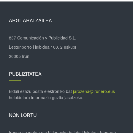
ARGITARATZAILEA
837 Comunicación y Publicidad S.L.
Letxunborro Hiribidea 100, 2 eskubi
20305 Irun.
PUBLIZITATEA
Bidali ezazu posta elektroniko bat
jarozena@irunero.eus
helbidetara informazio guztia jasotzeko.
NON LORTU
Irungo auzoetan eta hiriguneko hainbat lekutan; tabernak,