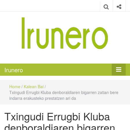
Irunero
Irungo euskarazko aldizkaria
Irunero
Home
/
Kalean Bai
/
Txingudi Errugbi Kluba denboraldiaren bigarren zatian bere
indarra erakusteko prestatzen ari da
Txingudi Errugbi Kluba
denboraldiaren bigarren