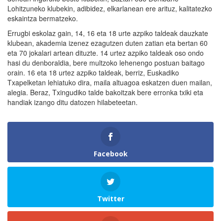
Lohitzuneko klubekin, adibidez, elkarlanean ere arituz, kalitatezko
eskaintza bermatzeko.
Errugbi eskolaz gain, 14, 16 eta 18 urte azpiko taldeak dauzkate
klubean, akademia izenez ezagutzen duten zatian eta bertan 60
eta 70 jokalari artean dituzte. 14 urtez azpiko taldeak oso ondo
hasi du denboraldia, bere multzoko lehenengo postuan baitago
orain. 16 eta 18 urtez azpiko taldeak, berriz, Euskadiko
Txapelketan lehiatuko dira, maila altuagoa eskatzen duen mailan,
alegia. Beraz, Txingudiko talde bakoitzak bere erronka txiki eta
handiak izango ditu datozen hilabeteetan.
Facebook
Twitter