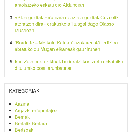
antolatzeko eskatu dio Aldundiari
«Bide guztiak Erromara doaz eta guztiak Cuzcotik
ateratzen dira» erakusketa ikusgai dago Oiasso
Museoan
‘Braderie – Merkatu Kalean’ azokaren 40. edizioa
abiatuko du Mugan elkarteak gaur Irunen
Irun Zuzenean zikloak bederatzi kontzertu eskainiko
ditu urriko bost larunbatetan
KATEGORIAK
Aitzina
Argazki-erreportajea
Berriak
Bertatik Bertara
Bertsoak