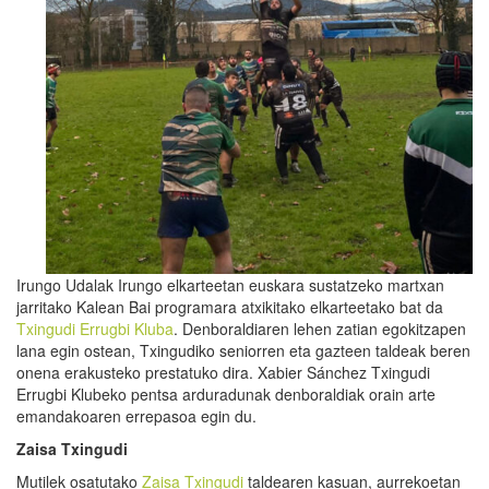
Irungo Udalak Irungo elkarteetan euskara sustatzeko martxan
jarritako Kalean Bai programara atxikitako elkarteetako bat da
Txingudi Errugbi Kluba
. Denboraldiaren lehen zatian egokitzapen
lana egin ostean, Txingudiko seniorren eta gazteen taldeak beren
onena erakusteko prestatuko dira. Xabier Sánchez Txingudi
Errugbi Klubeko pentsa arduradunak denboraldiak orain arte
emandakoaren errepasoa egin du.
Zaisa
Txingudi
Mutilek osatutako
Zaisa Txingudi
taldearen kasuan, aurrekoetan