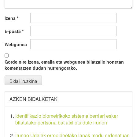
Izena
*
E-posta
*
Webgunea
Gorde nire izena, emaila eta webgunea bilatzaile honetan
komentatzen dudan hurrengorako.
AZKEN BIDALKETAK
Identifikazio biometrikoko sistema berriari esker
bilatutako pertsona bat atxilotu dute Irunen
Irungo Udalak errepideetako lanak modu ordenatuan