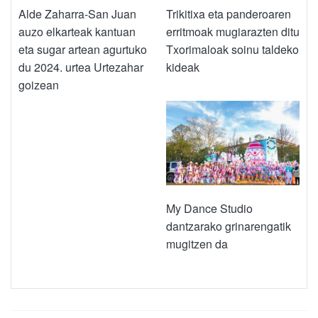
Alde Zaharra-San Juan
Trikitixa eta panderoaren
auzo elkarteak kantuan
erritmoak mugiarazten ditu
eta sugar artean agurtuko
Txorimaloak soinu taldeko
du 2024. urtea Urtezahar
kideak
goizean
My Dance Studio
dantzarako grinarengatik
mugitzen da