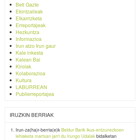
Beti Gazte
Ekintzaileak
Elkarrizketa
Erreportajeak
Hezkuntza
Informazioa
Irun atzo Irun gaur
Kale inkesta
Kalean Bai
Kirolak
Kolaborazioa
Kultura
LABURREAN
Publierreportajea
IRUZKIN BERRIAK
Irun-za(ha)r-berria
(e)k
Beldur Barik ikus-entzunezkoen
lehiaketa martxan jarri du Irungo Udalak
bidalketan