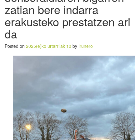
zatian bere indarra
erakusteko prestatzen ari
da
Posted on
2025(e)ko urtarrilak 10
by
Irunero