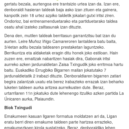
gertatu bezala, aurtengoa ere trantsizio urtea izan da. Izan ere,
denboraldi hasieran taldeak baja asko izan zituen eta gainera,
kanpotik zein 18 urtez azpiko taldetik jokalari gutxi iritsi ziren.
Ondorioz, bai entrenamenduetarako eta partiduetarako taldea
osatu ahal izateko zailtasunak izan dituzte.
Dena den, mutilen taldeak berritasun garrantzitsu bat izan du
aurten. Leire Muñoz Iñigo Camareroren lantaldera batu baita,
3/4etan aditu bezala taldearen prestaketan laguntzeko.
Berrikuntza eta aldaketak eragin ditu honek joko estiloan. Hain
zuzen ere, emaitzak nabaritzen hasiak dira, Gabonak iritsi
aurreko azken jardunaldietan Zaisa Txingudik joko erritmoa hartu
baitu. Euskadiko Errugbiko Bigarren mailan jokatutako 7
jardunaldietatik 2 irabazi dituzte. Denboraldiaren bigarren zatiari
begira zalantzak uxatu eta berez irabazteko errazak izan beharko
luketen taldeen aurka aritzea aurreikusten dute. Beraz,
urtarrilaren 11n jokatuko dute lehenengo itzuliko azken partida La
Únicaren aurka, Plaiaundin.
Biok Txingudi
Emakumeen kasuan ligaren formatua moldatzen ari da, Ligan
eratu berri diren emakume taldeen parte hartzea errazteko,
emakumezkoen kirola sustatzeko. Beraz, denboraldiko lehen