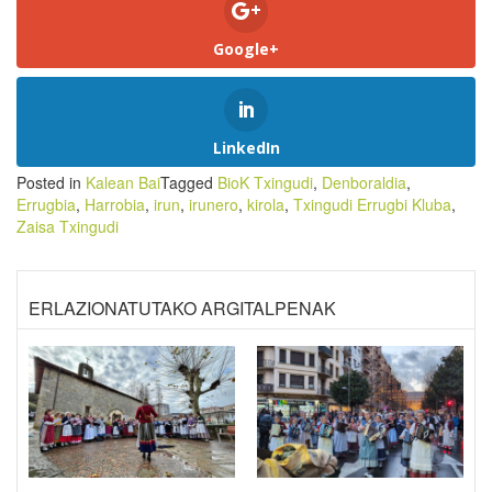
Google+
LinkedIn
Posted in
Kalean Bai
Tagged
BioK Txingudi
,
Denboraldia
,
Errugbia
,
Harrobia
,
irun
,
irunero
,
kirola
,
Txingudi Errugbi Kluba
,
Zaisa Txingudi
ERLAZIONATUTAKO ARGITALPENAK