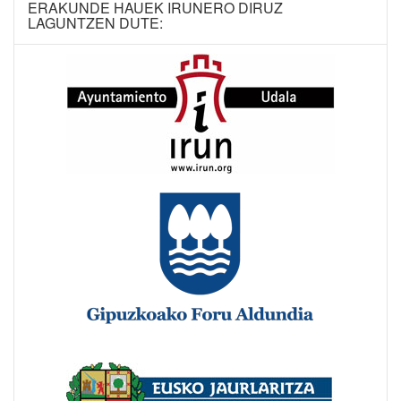
ERAKUNDE HAUEK IRUNERO DIRUZ
LAGUNTZEN DUTE: