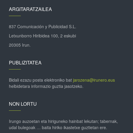
ARGITARATZAILEA
837 Comunicación y Publicidad S.L.
Letxunborro Hiribidea 100, 2 eskubi
20305 Irun.
PUBLIZITATEA
Bidali ezazu posta elektroniko bat
jarozena@irunero.eus
helbidetara informazio guztia jasotzeko.
NON LORTU
Irungo auzoetan eta hiriguneko hainbat lekutan; tabernak,
udal bulegoak … baita hiriko ikastetxe guztietan ere.