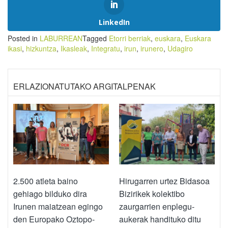
LinkedIn
Posted in
LABURREAN
Tagged
Etorri berriak
,
euskara
,
Euskara
ikasi
,
hizkuntza
,
Ikasleak
,
Integratu
,
irun
,
irunero
,
Udagiro
ERLAZIONATUTAKO ARGITALPENAK
2.500 atleta baino
Hirugarren urtez Bidasoa
gehiago bilduko dira
Bizirikek kolektibo
Irunen maiatzean egingo
zaurgarrien enplegu-
den Europako Oztopo-
aukerak handituko ditu