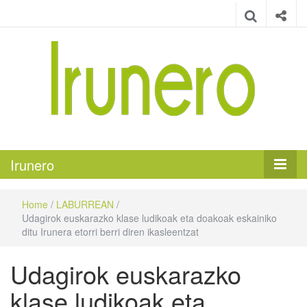
Irunero
Irungo euskarazko aldizkaria
Irunero
Home
/
LABURREAN
/
Udagirok euskarazko klase ludikoak eta doakoak eskainiko
ditu Irunera etorri berri diren ikasleentzat
Udagirok euskarazko
klase ludikoak eta