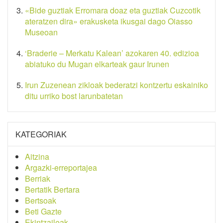
«Bide guztiak Erromara doaz eta guztiak Cuzcotik
ateratzen dira» erakusketa ikusgai dago Oiasso
Museoan
‘Braderie – Merkatu Kalean’ azokaren 40. edizioa
abiatuko du Mugan elkarteak gaur Irunen
Irun Zuzenean zikloak bederatzi kontzertu eskainiko
ditu urriko bost larunbatetan
KATEGORIAK
Aitzina
Argazki-erreportajea
Berriak
Bertatik Bertara
Bertsoak
Beti Gazte
Ekintzaileak