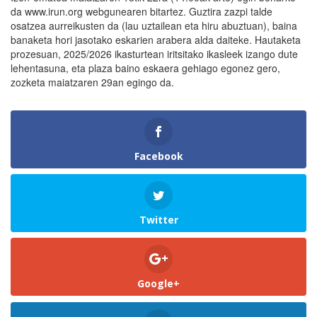
da www.irun.org webgunearen bitartez. Guztira zazpi talde
osatzea aurreikusten da (lau uztailean eta hiru abuztuan), baina
banaketa hori jasotako eskarien arabera alda daiteke. Hautaketa
prozesuan, 2025/2026 ikasturtean iritsitako ikasleek izango dute
lehentasuna, eta plaza baino eskaera gehiago egonez gero,
zozketa maiatzaren 29an egingo da.
Facebook
Twitter
Google+