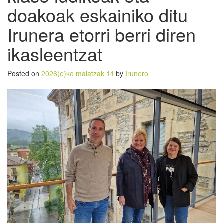
doakoak eskainiko ditu
Irunera etorri berri diren
ikasleentzat
Posted on
2026(e)ko maiatzak 14
by
Irunero