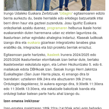
Irungo Udaleko Euskara Zerbitzuak ‘
Udagiro
‘ egitasmoaren edizio
berria aurkeztu du, beste herrialde edo erkidego batzuetatik iritsi
berri diren haur eta gazteei zuzenduta. Josu Iguiñiz Euskara
ordezkariak azaldu duenez,
programaren
helburua ikasle horiei
euskararekin duten harremana udan ez eteten laguntzea da,
ikasturtean zehar egindako ahalegina indartuz. Klaseak ludikoak
izango dira eta
euskara
gizartean integratzeko lanabes gisa
erabiliko da, integrazioa eta bizi-proiektu berriak erraztuz.
Egitasmoan parte hartzeko,
ikasleek
Irunera 2024/2025 edo
2025/2026 ikasturteetan etorritakoak izan behar dute, bertako
ikastetxeetan eskolatuta egon, eta Lehen Hezkuntzako 5. edo 6.
mailakoak edota DBHkoak izan. Saioak Irungo Herri Jakintza
Euskaltegian (San Juan Harria plaza, 4) emango dira bi
txandatan: uztailaren 6tik 24ra eta abuztuaren 3tik 21era.
Ordutegiei dagokienez, bi aukera egongo dira, 9:30etik 11:30era
edo 11:30etik 13:30era, eta eskatzaile bakoitzak txanda eta
ordutegi bakar batean parte hartu ahal izango du.
Izen ematea irekitzear
Izen-ematea maiatzaren 18tik 22ra (14:00ak arte) egin beharko