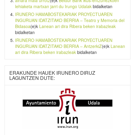
ainara maia urrotz
(e)k
Beldur Barik ikus-entzunezkoen
lehiaketa martxan jarri du Irungo Udalak
bidalketan
IRUNERO HAMABOSTEKARIAK PROYECTUAREN
INGURUAN IDATZITAKO BERRIA – Teatro y Memoria del
Bidasoa
(e)k
Lanean ari dira Ribera beken irabazleak
bidalketan
IRUNERO HAMABOSTEKARIAK PROYECTUAREN
INGURUAN IDATZITAKO BERRIA – AntzerkiZ
(e)k
Lanean
ari dira Ribera beken irabazleak
bidalketan
ERAKUNDE HAUEK IRUNERO DIRUZ
LAGUNTZEN DUTE: