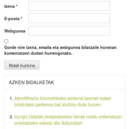
Izena
*
E-posta
*
Webgunea
Gorde nire izena, emaila eta webgunea bilatzaile honetan
komentatzen dudan hurrengorako.
AZKEN BIDALKETAK
Identifikazio biometrikoko sistema berriari esker
bilatutako pertsona bat atxilotu dute Irunen
Irungo Udalak errepideetako lanak modu ordenatuan
antolatzeko eskatu dio Aldundiari