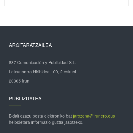
ARGITARATZAILEA
837 Comunicación y Publicidad S.L.
Letxunborro Hiribidea 100, 2 eskubi
20305 Irun.
PUBLIZITATEA
Bidali ezazu posta elektroniko bat
jarozena@irunero.eus
helbidetara informazio guztia jasotzeko.