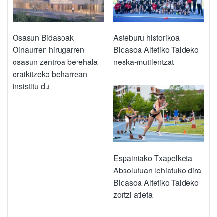
Osasun Bidasoak
Asteburu historikoa
Oinaurren hirugarren
Bidasoa Altetiko Taldeko
osasun zentroa berehala
neska-mutilentzat
eraikitzeko beharrean
insistitu du
Espainiako Txapelketa
Absolutuan lehiatuko dira
Bidasoa Altetiko Taldeko
zortzi atleta