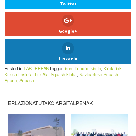
Twitter
Google+
LinkedIn
Posted in
LABURREAN
Tagged
irun
,
irunero
,
kirola
,
Kirolariak
,
Kurtso hasiera
,
Lur-Alai Squash kluba
,
Nazioarteko Squash
Eguna
,
Squash
ERLAZIONATUTAKO ARGITALPENAK