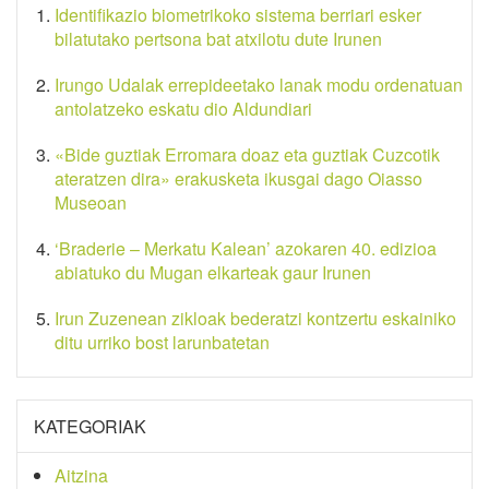
Identifikazio biometrikoko sistema berriari esker
bilatutako pertsona bat atxilotu dute Irunen
Irungo Udalak errepideetako lanak modu ordenatuan
antolatzeko eskatu dio Aldundiari
«Bide guztiak Erromara doaz eta guztiak Cuzcotik
ateratzen dira» erakusketa ikusgai dago Oiasso
Museoan
‘Braderie – Merkatu Kalean’ azokaren 40. edizioa
abiatuko du Mugan elkarteak gaur Irunen
Irun Zuzenean zikloak bederatzi kontzertu eskainiko
ditu urriko bost larunbatetan
KATEGORIAK
Aitzina