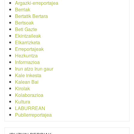
Argazki-erreportajea
Berriak
Bertatik Bertara
Bertsoak
Beti Gazte
Ekintzaileak
Elkarrizketa
Erreportajeak
Hezkuntza
Informazioa
Irun atzo Irun gaur
Kale inkesta
Kalean Bai
Kirolak
Kolaborazioa
Kultura
LABURREAN
Publierreportajea