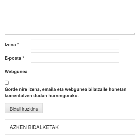
Izena
*
E-posta
*
Webgunea
Gorde nire izena, emaila eta webgunea bilatzaile honetan
komentatzen dudan hurrengorako.
AZKEN BIDALKETAK