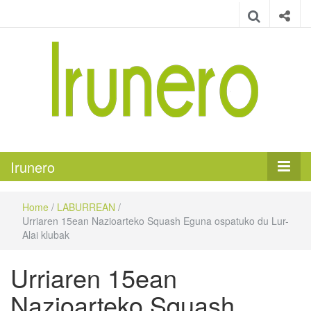
Irunero
Irungo euskarazko aldizkaria
Irunero
Home
/
LABURREAN
/
Urriaren 15ean Nazioarteko Squash Eguna ospatuko du Lur-
Alai klubak
Urriaren 15ean
Nazioarteko Squash