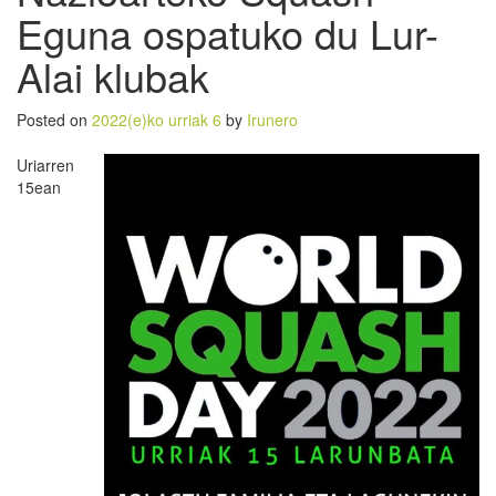
Eguna ospatuko du Lur-
Alai klubak
Posted on
2022(e)ko urriak 6
by
Irunero
Uriarren
15ean