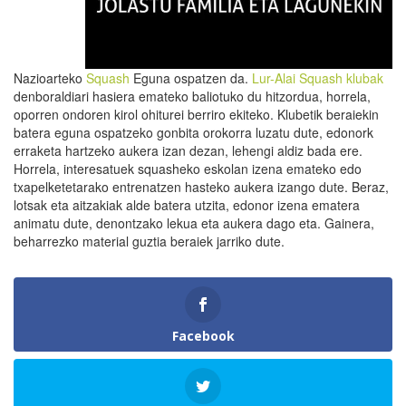
Nazioarteko
Squash
Eguna ospatzen da.
Lur-Alai Squash klubak
denboraldiari hasiera emateko baliotuko du hitzordua, horrela,
oporren ondoren kirol ohiturei berriro ekiteko. Klubetik beraiekin
batera eguna ospatzeko gonbita orokorra luzatu dute, edonork
erraketa hartzeko aukera izan dezan, lehengi aldiz bada ere.
Horrela, interesatuek squasheko eskolan izena emateko edo
txapelketetarako entrenatzen hasteko aukera izango dute. Beraz,
lotsak eta aitzakiak alde batera utzita, edonor izena ematera
animatu dute, denontzako lekua eta aukera dago eta. Gainera,
beharrezko material guztia beraiek jarriko dute.
Facebook