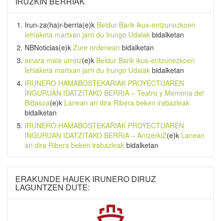
IRUZKIN BERRIAK
Irun-za(ha)r-berria
(e)k
Beldur Barik ikus-entzunezkoen
lehiaketa martxan jarri du Irungo Udalak
bidalketan
NBNoticias
(e)k
Zure ordenean
bidalketan
ainara maia urrotz
(e)k
Beldur Barik ikus-entzunezkoen
lehiaketa martxan jarri du Irungo Udalak
bidalketan
IRUNERO HAMABOSTEKARIAK PROYECTUAREN
INGURUAN IDATZITAKO BERRIA – Teatro y Memoria del
Bidasoa
(e)k
Lanean ari dira Ribera beken irabazleak
bidalketan
IRUNERO HAMABOSTEKARIAK PROYECTUAREN
INGURUAN IDATZITAKO BERRIA – AntzerkiZ
(e)k
Lanean
ari dira Ribera beken irabazleak
bidalketan
ERAKUNDE HAUEK IRUNERO DIRUZ
LAGUNTZEN DUTE: