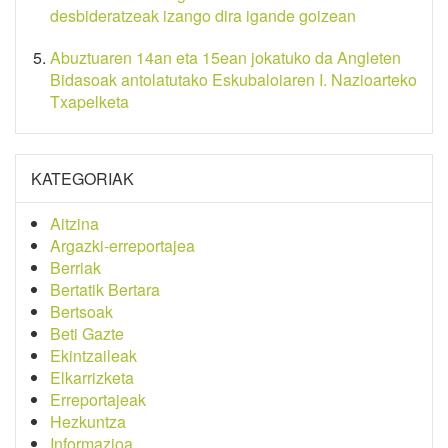
desbideratzeak izango dira igande goizean
Abuztuaren 14an eta 15ean jokatuko da Angleten
Bidasoak antolatutako Eskubaloiaren I. Nazioarteko
Txapelketa
KATEGORIAK
Aitzina
Argazki-erreportajea
Berriak
Bertatik Bertara
Bertsoak
Beti Gazte
Ekintzaileak
Elkarrizketa
Erreportajeak
Hezkuntza
Informazioa