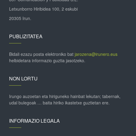
Letxunborro Hiribidea 100, 2 eskubi
20305 Irun.
PUBLIZITATEA
Bidali ezazu posta elektroniko bat
jarozena@irunero.eus
helbidetara informazio guztia jasotzeko.
NON LORTU
Irungo auzoetan eta hiriguneko hainbat lekutan; tabernak,
udal bulegoak … baita hiriko ikastetxe guztietan ere.
INFORMAZIO LEGALA