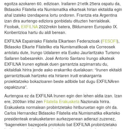
egoitza azokaren 60. edizioan. Irailaren 21etik 25era ospatu da,
Bidasoko Filatelia eta Numismatika elkarteak hirian ekitaldia egin
ahal izateko izendapena lortu ondoren. Frantzia eta Argentina
izan dira aurtengo ediziora gonbidatu dituzten herrialdeak.
Ficobak,
EXFILNA
2022rekin batera, Bildumaren Europako IX.
Konbentzioa hartu du aldi berean.
EXFILNA Espainiako Filatelia Elkarteen Federazioak (
FESOFI
),
Bidasoko Elkarte Filateliko eta Numismatikoak eta Correosek
antolatu dute, Irungo Udalaren eta Eusko Jaurlaritzako Turismo
Sailaren babesarekin. José Antonio Santano Irungo alkateak
EXFILNA Irunen egiteak duen garrantzia azpimarratu du,
ekitaldiak hirira jende asko erakarriko duelakoan: “Irunen ekitaldi
garrantzitsuak hartzeko eta hiriaren irudi erakargarria
proiektatzeko bokazioaren beste adibide bat dugu EXFILNAren
ospakizuna”.
Aurtengoa ez da EXFILNA Irunen egin den lehen aldia izan. Izan
ere, 2009an iritsi zen
Filatelia Erakusketa
Nazionala hirira.
Erakusketa normalean probintzietako hiriburuetan egin ohi da.
Carlos Hernandez Bidasoko Filatelia eta Numismatika elkarteko
presidenteak erakusketaren aurkezpenean adierazi zuzenez,
“bagenekien bazegoela protokolo bat EXFILNA probintzietako