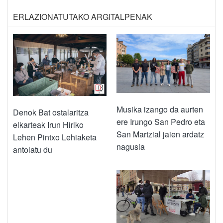
ERLAZIONATUTAKO ARGITALPENAK
Musika izango da aurten
Denok Bat ostalaritza
ere Irungo San Pedro eta
elkarteak Irun Hiriko
San Martzial jaien ardatz
Lehen Pintxo Lehiaketa
nagusia
antolatu du