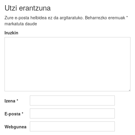
Utzi erantzuna
Zure e-posta helbidea ez da argitaratuko.
Beharrezko eremuak
*
markatuta daude
Iruzkin
Izena
*
E-posta
*
Webgunea