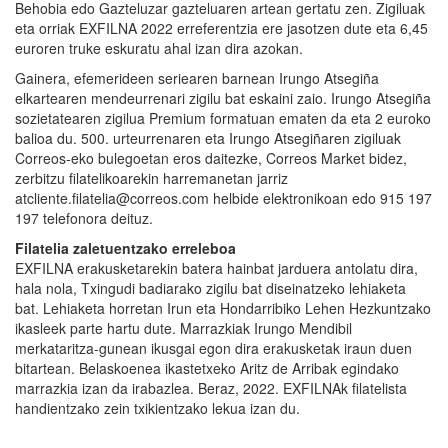
Behobia edo Gazteluzar gazteluaren artean gertatu zen. Zigiluak
eta orriak EXFILNA 2022 erreferentzia ere jasotzen dute eta 6,45
euroren truke eskuratu ahal izan dira azokan.
Gainera, efemerideen seriearen barnean Irungo Atsegiña
elkartearen mendeurrenari zigilu bat eskaini zaio. Irungo Atsegiña
sozietatearen zigilua Premium formatuan ematen da eta 2 euroko
balioa du. 500. urteurrenaren eta Irungo Atsegiñaren zigiluak
Correos-eko bulegoetan eros daitezke, Correos Market bidez,
zerbitzu filatelikoarekin harremanetan jarriz
atcliente.filatelia@correos.com helbide elektronikoan edo 915 197
197 telefonora deituz.
Filatelia zaletuentzako erreleboa
EXFILNA erakusketarekin batera hainbat jarduera antolatu dira,
hala nola, Txingudi badiarako zigilu bat diseinatzeko lehiaketa
bat. Lehiaketa horretan Irun eta Hondarribiko Lehen Hezkuntzako
ikasleek parte hartu dute. Marrazkiak Irungo Mendibil
merkataritza-gunean ikusgai egon dira erakusketak iraun duen
bitartean. Belaskoenea ikastetxeko Aritz de Arribak egindako
marrazkia izan da irabazlea. Beraz, 2022. EXFILNAk filatelista
handientzako zein txikientzako lekua izan du.