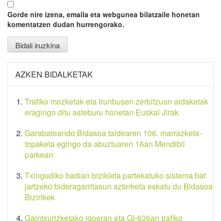
Gorde nire izena, emaila eta webgunea bilatzaile honetan
komentatzen dudan hurrengorako.
AZKEN BIDALKETAK
Trafiko mozketak eta Irunbusen zerbitzuan aldaketak
eragingo ditu asteburu honetan Euskal Jirak
Garabateando Bidasoa taldearen 106. marrazketa-
topaketa egingo da abuztuaren 16an Mendibil
parkean
Txingudiko badian bizikleta partekatuko sistema bat
jartzeko bideragarritasun azterketa eskatu du Bidasoa
Bizirikek
Gaintxurizketako igoeran eta GI-636an trafiko