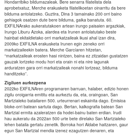
Hondarribiko bildumazaleak. Bere senarra filatelista dela
aprobetxatuz, Merche erakusketa filatelikoetan oinarritu da bere
bilduma antolatzeko. Guztira, Dina 3 tamainako 200 orri baino
gehiagok osatzen dute bere bilduma, gaika banatuta. 60.
EXFILNArako aukeratutakoen artean irungo paisaien argazkiak,
Irungo Liburu Azoka, alardea eta Irunen antolatutako beste
hainbat ekitaldietako orri markatzaileak ikusi ahal izan dira,
2009ko EXFILNA erakusketa Irunen egin zeneko orri
markatzaileekin batera. Merche Garcíaren hitzetan,
“markatzaileak erosten hasi nintzen, baina ez zitzaidan gustatzen
gauzak lortzeko modu hori eta orain ni eta nire lagunak
arduratzen gara orri markatzaileak nonahi lortzeaz, bilduma
handitzeko”.
Zigiluen aurkezpena
2022ko EXFILNAren programaren barruan, halaber, edizio honen
zigilu oroigarria emititu eta aurkeztu da, eta, oraingoan, San
Martzialeko batailaren 500. urteurrenari eskainita dago. Emisioa
bloke-orri batean sartuta dago. Bertan, kalkografia batean San
Martzial ermita azaleratzen da hodei-bainu baten erdian. Irudi
hau aukeratu da 2022an 500 urte bete direlako San Martzialeko
lehen bataila gertatu zenetik. Borroka hori Aldabe haitzaren, gaur
egun San Martzial mendia izenez ezagutzen denaren, eta