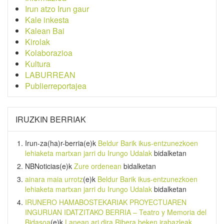
Irun atzo Irun gaur
Kale inkesta
Kalean Bai
Kirolak
Kolaborazioa
Kultura
LABURREAN
Publierreportajea
IRUZKIN BERRIAK
Irun-za(ha)r-berria
(e)k
Beldur Barik ikus-entzunezkoen
lehiaketa martxan jarri du Irungo Udalak
bidalketan
NBNoticias
(e)k
Zure ordenean
bidalketan
ainara maia urrotz
(e)k
Beldur Barik ikus-entzunezkoen
lehiaketa martxan jarri du Irungo Udalak
bidalketan
IRUNERO HAMABOSTEKARIAK PROYECTUAREN
INGURUAN IDATZITAKO BERRIA – Teatro y Memoria del
Bidasoa
(e)k
Lanean ari dira Ribera beken irabazleak