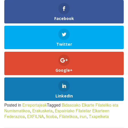
Facebook
Twitter
Google+
LinkedIn
Posted in
Erreportajeak
Tagged
Bidasoako Elkarte Filateliko eta
Numismatikoa
,
Erakusketa
,
Espainiako Filateliar Elkarteen
Federazioa
,
EXFILNA
,
ficoba
,
Filatelikoa
,
irun
,
Txapelketa