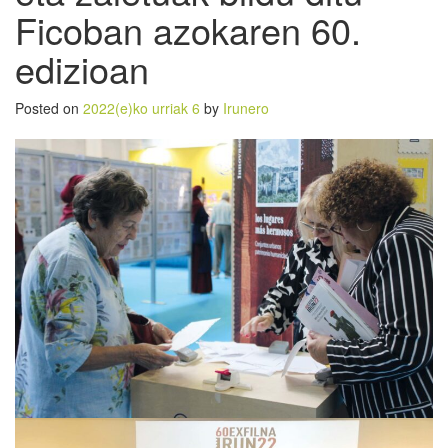
Ficoban azokaren 60.
edizioan
Posted on
2022(e)ko urriak 6
by
Irunero