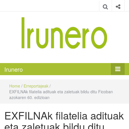
Irunero
Irungo euskarazko aldizkaria
Irunero
Home
/
Erreportajeak
/
EXFILNAk filatelia adituak eta zaletuak bildu ditu Ficoban
azokaren 60. edizioan
EXFILNAk filatelia adituak
eta zaletuak bildu ditu