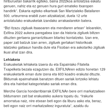
hiriburuetan bakarrik egiteko, baina 2022koa antolatzea eskatu
genuen, nahiz eta ez genuen hura guri emateko itxaropen
handirik”. Eskaria egiteko elkarteak San Martzialeko Batailaren
500. urteurrena erabili zuen aitzakiatzat, duela 12 urte
antolatutako erakusketak izandako arrakastarekin batera.
“Bizi itzazu zigiluak itsasoaren eta mendiaren artean” leloarekin,
Exfilna 2022 aukera paregabea izan da historia zigiluek biltzen
dituzten gertaera garrantzitsuen bitartez kontatzeko. Izan ere,
paper zati batzuk izan arren, zigiluek gertakari historikoak
islatzeko gaitasun handia dute eta Ficoban era askotariko zigiluak
ikusi ahal izan dira.
Lehiaketa
Erakusketak lehiaketa izaera du eta Espainiako Filatelia
Txapelketa bezala ezagutzen da. EXFILNAren edizio honetan 129
erakusketarik eman dute izena eta 603 koadro erakutsi dituzte.
Bildumak epaimahaiak banatzen dituen sariak lortzeko lehiatu
dira eta hainbat kategorietako sariak eman dira.
Merche García hondarribiarrak EXFILNAn bere orri markatzaileen
bildumaren zati bat erakusteko aukera topatu du. “Irakurle
amorratua naiz, nire etxean beti egon da liburu asko eta, beraz,
beti egon naiz orri markatzaileez inguratuta”, azaldu du