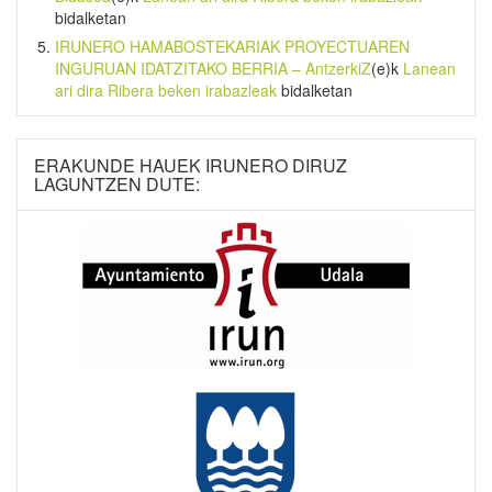
bidalketan
IRUNERO HAMABOSTEKARIAK PROYECTUAREN
INGURUAN IDATZITAKO BERRIA – AntzerkiZ
(e)k
Lanean
ari dira Ribera beken irabazleak
bidalketan
ERAKUNDE HAUEK IRUNERO DIRUZ
LAGUNTZEN DUTE: