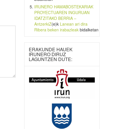
IRUNERO HAMABOSTEKARIAK
PROYECTUAREN INGURUAN
IDATZITAKO BERRIA –
AntzerkiZ
(e)k
Lanean ari dira
Ribera beken irabazleak
bidalketan
ERAKUNDE HAUEK
IRUNERO DIRUZ
LAGUNTZEN DUTE: