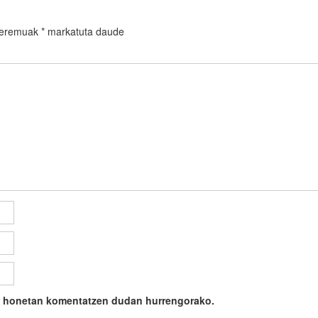
 eremuak
*
markatuta daude
ile honetan komentatzen dudan hurrengorako.