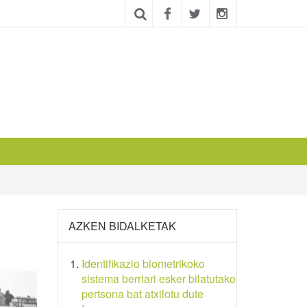
AZKEN BIDALKETAK
Identifikazio biometrikoko
sistema berriari esker bilatutako
pertsona bat atxilotu dute