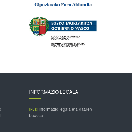
INFORMAZIO LEGALA
o
Ikusi
informazio legala eta datuen
l
babesa