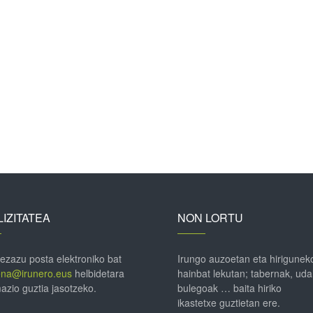
IZITATEA
NON LORTU
 ezazu posta elektroniko bat
Irungo auzoetan eta hirigunek
ena@irunero.eus
helbidetara
hainbat lekutan; tabernak, uda
azio guztia jasotzeko.
bulegoak … baita hiriko
ikastetxe guztietan ere.