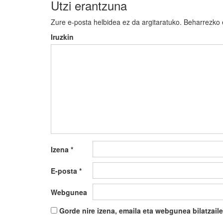
Utzi erantzuna
Zure e-posta helbidea ez da argitaratuko.
Beharrezko
Iruzkin
Izena
*
E-posta
*
Webgunea
Gorde nire izena, emaila eta webgunea bilatza