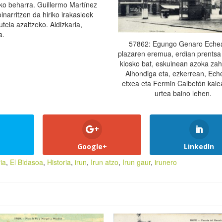
zeko beharra. Guillermo Martínez
narritzen da hiriko irakasleek
tela azaltzeko. Aldizkaria,
a.
57862: Egungo Genaro Eche
plazaren eremua, erdian prentsa
kiosko bat, eskuinean azoka zah
Alhondiga eta, ezkerrean, Ech
etxea eta Fermin Calbetón kale
urtea baino lehen.
Google+
LinkedIn
ia
,
El Bidasoa
,
Historia
,
irun
,
Irun atzo
,
Irun gaur
,
irunero