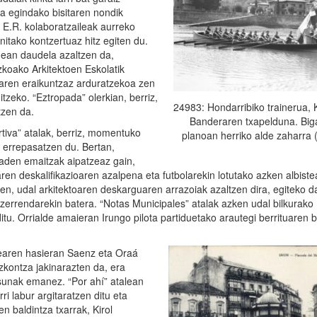
ra egindako bisitaren nondik
i. E.R. kolaboratzaileak aurreko
itako kontzertuaz hitz egiten du.
dean daudela azaltzen da,
koako Arkitektoen Eskolatik
aiaren eraikuntzaz arduratzekoa zen
itzeko. “Eztropada” olerkian, berriz,
24983: Hondarribiko trainerua,
tzen da.
Banderaren txapelduna. Big
tiva” atalak, berriz, momentuko
planoan herriko alde zaharra 
 errepasatzen du. Bertan,
aden emaitzak aipatzeaz gain,
ren deskalifikazioaren azalpena eta futbolarekin lotutako azken albiste
ren, udal arkitektoaren deskarguaren arrazoiak azaltzen dira, egiteko 
zerrendarekin batera. “Notas Municipales” atalak azken udal bilkurako
ditu. Orrialde amaieran Irungo pilota partiduetako arautegi berrituaren b
dearen hasieran Saenz eta Oraá
kontza jakinarazten da, era
sunak emanez. “Por ahí” atalean
ri labur argitaratzen ditu eta
n baldintza txarrak, Kirol