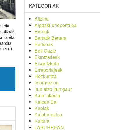
KATEGORIAK
Aitzina
Argazki-erreportajea
andia
Berriak
 saltzeko
arra eta
Bertatik Bertara
eandia
Bertsoak
a 1910.
Beti Gazte
Ekintzaileak
Elkarrizketa
Erreportajeak
Hezkuntza
Informazioa
Irun atzo Irun gaur
Kale inkesta
Kalean Bai
Kirolak
Kolaborazioa
Kultura
LABURREAN