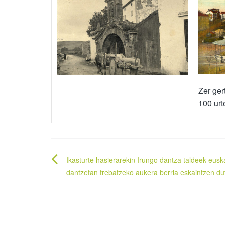
Zer ger
100 urt
Bidalketetan
Ikasturte hasierarekin Irungo dantza taldeek eusk
zehar
dantzetan trebatzeko aukera berria eskaintzen du
nabigatu