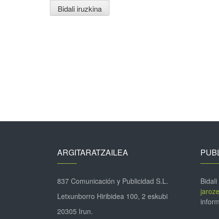
ARGITARATZAILEA
PUBL
837 Comunicación y Publicidad S.L.
Bidali
jaroz
Letxunborro Hiribidea 100, 2 eskubi
inform
20305 Irun.