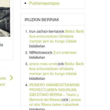
Publierreportajea
IRUZKIN BERRIAK
Irun-za(ha)r-berria
(e)k
Beldur Barik
ikus-entzunezkoen lehiaketa
martxan jarri du Irungo Udalak
la
bidalketan
NBNoticias
(e)k
Zure ordenean
bidalketan
ainara maia urrotz
(e)k
Beldur Barik
ikus-entzunezkoen lehiaketa
martxan jarri du Irungo Udalak
bela
bidalketan
ara”
IRUNERO HAMABOSTEKARIAK
PROYECTUAREN INGURUAN
IDATZITAKO BERRIA – Teatro y
Memoria del Bidasoa
(e)k
Lanean
ari dira Ribera beken irabazleak
bidalketan