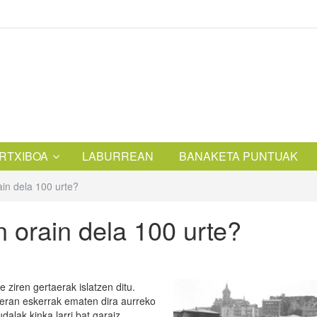
RTXIBOA
LABURREAN
BANAKETA PUNTUAK
ain dela 100 urte?
n orain dela 100 urte?
e ziren gertaerak islatzen ditu.
sieran eskerrak ematen dira aurreko
dalak kinka larri bat garaiz