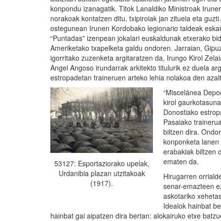
konpondu izanagatik. Titok Lanaldiko Ministroak Irune
norakoak kontatzen ditu, txipiroiak jan zituela eta guzt
ostegunean Irunen Kordobako legionario taldeak eskain
“Puntadas” izenpean jokalari euskaldunak etxerako bi
Ameriketako txapelketa galdu ondoren. Jarraian, Gipuz
igorritako zuzenketa argitaratzen da, Irungo Kirol Zel
Angel Angoso irundarrak arkitekto titulurik ez duela arg
estropadetan traineruen arteko lehia nolakoa den azal
“Miscelánea Depor
kirol gaurkotasuna
Donostiako estrop
Pasaiako trainerua
biltzen dira. Ondo
konponketa lanen 
erabakiak biltzen 
ematen da.
53127: Esportaziorako upelak,
Urdanibia plazan utzitakoak
Hirugarren orrial
(1917).
senar-emazteen ez
askotariko xeheta
Idealok hainbat ber
hainbat gai aipatzen dira bertan: alokairuko etxe batzue