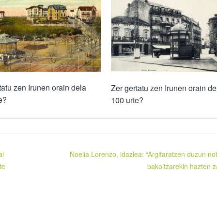
tatu zen Irunen orain dela
Zer gertatu zen Irunen orain de
e?
100 urte?
al
Noelia Lorenzo, idazlea: “Argitaratzen duzun no
te
bakoitzarekin hazten z