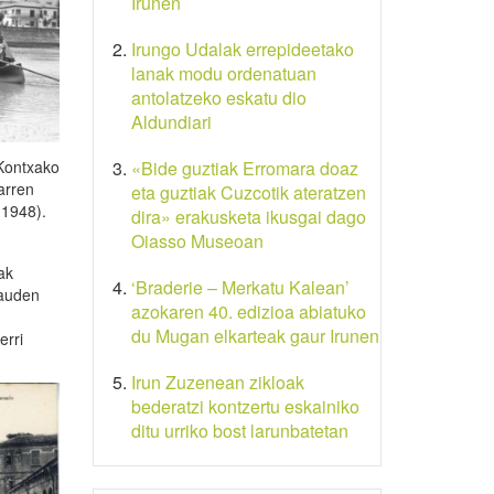
Irunen
Irungo Udalak errepideetako
lanak modu ordenatuan
antolatzeko eskatu dio
Aldundiari
 Kontxako
«Bide guztiak Erromara doaz
arren
eta guztiak Cuzcotik ateratzen
(1948).
dira» erakusketa ikusgai dago
Oiasso Museoan
ak
‘Braderie – Merkatu Kalean’
dauden
azokaren 40. edizioa abiatuko
du Mugan elkarteak gaur Irunen
erri
Irun Zuzenean zikloak
bederatzi kontzertu eskainiko
ditu urriko bost larunbatetan