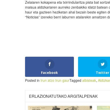
Zelaiaren kokapena eta txirrindularitza pista bat sort
maisua aldizkariaren aurreko zenbakiko idatzi batean oi
haur eta gazteen heziketan ahal bezain beste egiten du
“Noticias” izeneko berri laburren atalarekin amaitzen d
Facebook
Twitter
Posted in
Irun atzo Irun gaur
Tagged
albisteak
,
Aldizkar
ERLAZIONATUTAKO ARGITALPENAK