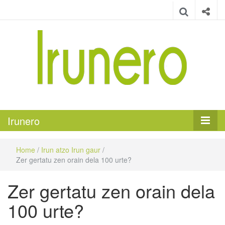
Irunero
Irungo euskarazko aldizkaria
Irunero
Home
/
Irun atzo Irun gaur
/
Zer gertatu zen orain dela 100 urte?
Zer gertatu zen orain dela
100 urte?