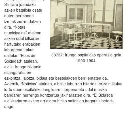
Siziliara joandako
azken batailoia osatu
duten pertsonen
izenak zerrendatzen
dira. “Notas
municipales” atalean
azken udal bilkuran
hartutako erabakien
laburpena irakur
38737: Irungo ospitaleko operazio gela
daiteke. “Ecos de
1903-1904.
Sociedad” atalean,
aldiz, Irungo biztanle
esanguratsuen
ezkontza, jaiotza, bidaia eta bestelakoen berri ematen da.
Azkenik, “Noticias” atalean, albiste laburren bitartez, erizain titulua
lortu duen ospitaleko langilearen lorpena eta udal musika
bandaren hurrengo kontzertua jakinarazten dira. “El Bidasoa”
aldizkariaren azken orrialdea hiriko saltokien iragarkiz beterik
dago.