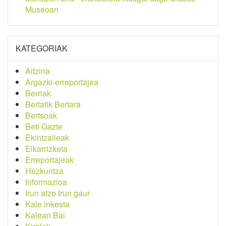
Museoan
KATEGORIAK
Aitzina
Argazki-erreportajea
Berriak
Bertatik Bertara
Bertsoak
Beti Gazte
Ekintzaileak
Elkarrizketa
Erreportajeak
Hezkuntza
Informazioa
Irun atzo Irun gaur
Kale inkesta
Kalean Bai