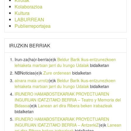
Kirolak
Kolaborazioa
Kultura
LABURREAN
Publierreportajea
IRUZKIN BERRIAK
Irun-za(ha)r-berria
(e)k
Beldur Barik ikus-entzunezkoen
lehiaketa martxan jarri du Irungo Udalak
bidalketan
NBNoticias
(e)k
Zure ordenean
bidalketan
ainara maia urrotz
(e)k
Beldur Barik ikus-entzunezkoen
lehiaketa martxan jarri du Irungo Udalak
bidalketan
IRUNERO HAMABOSTEKARIAK PROYECTUAREN
INGURUAN IDATZITAKO BERRIA – Teatro y Memoria del
Bidasoa
(e)k
Lanean ari dira Ribera beken irabazleak
bidalketan
IRUNERO HAMABOSTEKARIAK PROYECTUAREN
INGURUAN IDATZITAKO BERRIA – AntzerkiZ
(e)k
Lanean
ari dira Ribera beken irabazleak
bidalketan