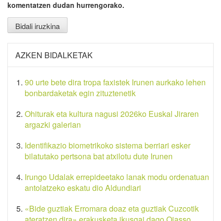
komentatzen dudan hurrengorako.
AZKEN BIDALKETAK
90 urte bete dira tropa faxistek Irunen aurkako lehen
bonbardaketak egin zituztenetik
Ohiturak eta kultura nagusi 2026ko Euskal Jiraren
argazki galerian
Identifikazio biometrikoko sistema berriari esker
bilatutako pertsona bat atxilotu dute Irunen
Irungo Udalak errepideetako lanak modu ordenatuan
antolatzeko eskatu dio Aldundiari
«Bide guztiak Erromara doaz eta guztiak Cuzcotik
ateratzen dira» erakusketa ikusgai dago Oiasso