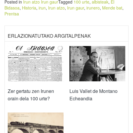
Posted in
Irun atzo Irun gaur
Tagged
100 urte
,
albisteak
,
El
Bidasoa
,
Historia
,
irun
,
Irun atzo
,
Irun gaur
,
irunero
,
Mende bat
,
Prentsa
ERLAZIONATUTAKO ARGITALPENAK
Zer gertatu zen Irunen
Luis Vallet de Montano
orain dela 100 urte?
Echeandia