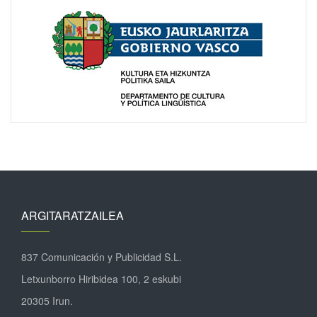
ARGITARATZAILEA
837 Comunicación y Publicidad S.L.
Letxunborro Hiribidea 100, 2 eskubi
20305 Irun.