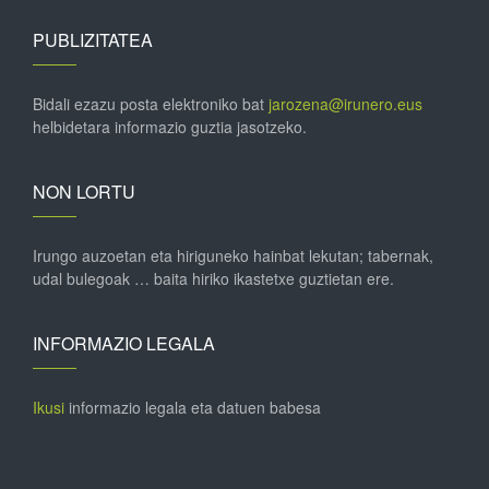
PUBLIZITATEA
Bidali ezazu posta elektroniko bat
jarozena@irunero.eus
helbidetara informazio guztia jasotzeko.
NON LORTU
Irungo auzoetan eta hiriguneko hainbat lekutan; tabernak,
udal bulegoak … baita hiriko ikastetxe guztietan ere.
INFORMAZIO LEGALA
Ikusi
informazio legala eta datuen babesa