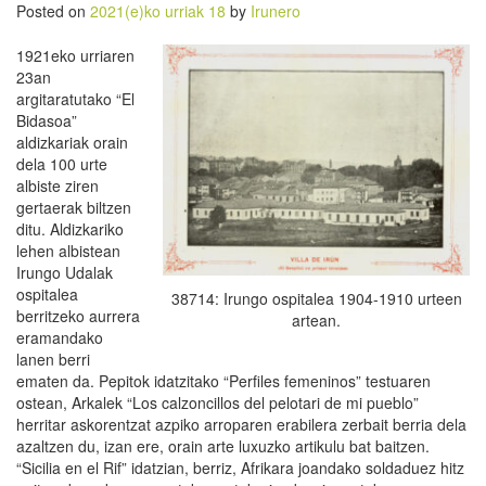
Posted on
2021(e)ko urriak 18
by
Irunero
1921eko urriaren
23an
argitaratutako “El
Bidasoa”
aldizkariak orain
dela 100 urte
albiste ziren
gertaerak biltzen
ditu. Aldizkariko
lehen albistean
Irungo Udalak
ospitalea
38714: Irungo ospitalea 1904-1910 urteen
berritzeko aurrera
artean.
eramandako
lanen berri
ematen da. Pepitok idatzitako “Perfiles femeninos” testuaren
ostean, Arkalek “Los calzoncillos del pelotari de mi pueblo”
herritar askorentzat azpiko arroparen erabilera zerbait berria dela
azaltzen du, izan ere, orain arte luxuzko artikulu bat baitzen.
“Sicilia en el Rif” idatzian, berriz, Afrikara joandako soldaduez hitz