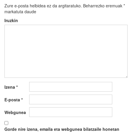
Zure e-posta helbidea ez da argitaratuko.
Beharrezko eremuak
*
markatuta daude
Iruzkin
Izena
*
E-posta
*
Webgunea
Gorde nire izena, emaila eta webgunea bilatzaile honetan