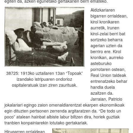
egiten da, azken egunetako gertakarien berri emateko.
Aldizkariaren
bigarren orrialdean,
kirol kronikaren
aurretik, Irunen
kirol-zelai berri bat
sortzeko beharra
agerian uzten da
berriro ere. Kirol
kronikan, aurreko
asteburuko
porrotaren ostean,
38725: 1913ko uztailaren 13an “Topoak”
Real Union taldeak
izandako istripuaren ondorioz
entrenatzeko behar
ospitaleratuak izan ziren zaurituak.
handia duela
azaltzen da.
Jarraian, Patricio
jokalariari egingo zaion omenaldiarentzat ekarpen ekonomikoak
egin dituzten pertsonen zerrenda argitaratzen da. “De todo un
poco” atalean hainbat albiste labur biltzen dira, horiek guztiak
tranbien konpainiarekin lotutako gertakariak.
Hirugarren orrialdean,