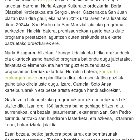
kaleetan barrena. Nuria Alzaga Kulturako ordezkaria, Borja
Olazabal Kiroletakoa eta Sergio Javier Gazteriakoa San Juan
plazan izan dira gaur, ekainaren 23tik uztailaren 1era luzatuko
diren 2024ko San Pedro eta San Martzial jaietako programa
aurkezten. Haiekin batera, prentsaurrekoan parte hartu dute
programa prestatzen laguntzen duten erakunde eta elkarte
batzuetako ordezkariek ere.
Nuria Alzagaren hitzetan, “Irungo Udalak eta hiriko erakundeek
eta elkarteek asmo handiko programa bat ondu dugu jaietarako,
finkatutako ekimenak eta herritar guztiei zuzendutako
proposamen berriak uztartuta. Horrekin batera,
kontzertu
erakargarri asko
ere planifikatu dira, eta espektatiba guztiak
gaindituko direla uste dugu, Izaro, Camela, Soto Ansa
kartelburuarekin eta beste artista ezagun handi askorekin”.
Gazte zein helduentzako programak aurreko urteetakoak txiki
utziko ditu. Izan ere, 160 jarduera baino gehiago biltzen ditu,
aurrenekoa, ohi bezala, jaiaurreetan, ekainaren 2an, San Pedro
txirrindularitzako sari handiaren lasterketa, eta azkena, uztailaren
1ean, bakarrizketa jaialdia.
Esan bezala, betiko jarduera popularrak eta berritasunak
dakartza programak. Tradizio handiko ekimenen artean bakailaoa