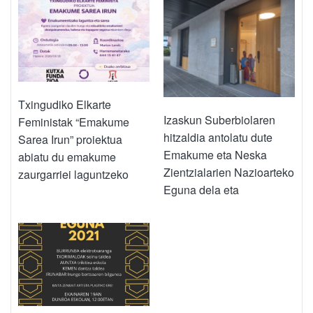
Txingudiko Elkarte
Izaskun Suberbiolaren
Feministak “Emakume
hitzaldia antolatu dute
Sarea Irun” proiektua
Emakume eta Neska
abiatu du emakume
Zientzialarien Nazioarteko
zaurgarriei laguntzeko
Eguna dela eta