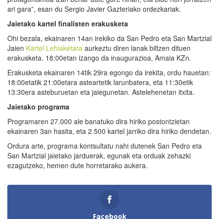
ari gara”, esan du Sergio Javier Gazteriako ordezkariak.
Jaietako kartel finalisten erakusketa
Ohi bezala, ekainaren 14an irekiko da San Pedro eta San Martzial
Jaien
Kartel Lehiaketara
aurkeztu diren lanak biltzen dituen
erakusketa. 18:00etan izango da inaugurazioa, Amaia KZn.
Erakusketa ekainaren 14tik 29ra egongo da irekita, ordu hauetan:
18:00etatik 21:00etara asteartetik larunbatera, eta 11:30etik
13:30era asteburuetan eta jaiegunetan. Astelehenetan itxita.
Jaietako programa
Programaren 27.000 ale banatuko dira hiriko postontzietan
ekainaren 3an hasita, eta 2.500 kartel jarriko dira hiriko dendetan.
Ordura arte, programa kontsultatu nahi dutenek San Pedro eta
San Martzial jaietako jarduerak, egunak eta orduak zehazki
ezagutzeko, hemen dute horretarako aukera.
Facebook