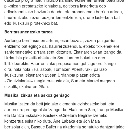
pil-pilean prestatzeko lehiaketa, goitibera lasterketa edo
adinekoentzako bazkaria daude, eta proposamen berrien artean,
haurrentzako zezen puzgarrien entzierroa, drone lasterketa bat
edo ikuskizun pirotekniko bat.
Berritasunentzako tartea
Aurtengo berritasunen artean, esan bezala, zezen puzgarrien
entzierro bat egingo da, haurrei zuzendua, etxeko txikienek ere
sanferminetako zirrara senti dezaten. Ekainaren 24an izango da,
Urdanibia plazatik abiatu eta San Juanen bukatuko den
ibilbidearekin. Haurrentzako proposamen gehiago ere izango
dira, hala nola «Pailazoak, Tomaxen Abenturak» pailazo
ikuskizuna, ekainaren 25ean Urdanibia plazan edota
«Zientzialariak» magia erakustaldia, Sun eta Marsel magoen
eskutik, ekainaren 26an.
Musika, zirkua eta askoz gehiago
Musika izaten da beti jaietako elementu ezinbesteko bat, eta
aurten ere protagonista izango da. Ekainaren 8an, Irungo Musika
eta Dantza Eskolako ikasleek «Oinetara Begira» izeneko
kontzertua eskainiko dute, Ane Labaka eta Jon Maia
bertsolariekin, Basque Ballerina akademia sonatuko dantzari talde