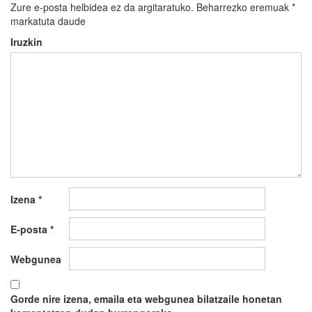
Zure e-posta helbidea ez da argitaratuko.
Beharrezko eremuak
*
markatuta daude
Iruzkin
Izena
*
E-posta
*
Webgunea
Gorde nire izena, emaila eta webgunea bilatzaile honetan