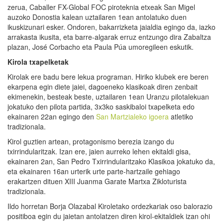
zerua, Caballer FX-Global FOC piroteknia etxeak San Migel
auzoko Donostia kalean uztailaren 1ean antolatuko duen
ikuskizunari esker. Ondoren, bakarrizketa jaialdia egingo da, iazko
arrakasta ikusita, eta barre-algarak erruz entzungo dira Zabaltza
plazan, José Corbacho eta Paula Púa umoregileen eskutik.
Kirola
txapelketak
Kirolak ere badu bere lekua programan. Hiriko klubek ere beren
ekarpena egin diete jaiei, dagoeneko klasikoak diren zenbait
ekimenekin, besteak beste, uztailaren 1ean Uranzu pilotalekuan
jokatuko den pilota partida, 3x3ko saskibaloi txapelketa edo
ekainaren 22an egingo den
San Martzialeko igoera
atletiko
tradizionala.
Kirol guztien artean, protagonismo berezia izango du
txirrindularitzak. Izan ere, jaien aurreko lehen ekitaldi gisa,
ekainaren 2an, San Pedro Txirrindularitzako Klasikoa jokatuko da,
eta ekainaren 16an urterik urte parte-hartzaile gehiago
erakartzen dituen XIII Juanma Garate Martxa Zikloturista
tradizionala.
Ildo horretan Borja Olazabal Kiroletako ordezkariak oso balorazio
positiboa egin du jaietan antolatzen diren kirol-ekitaldiek izan ohi