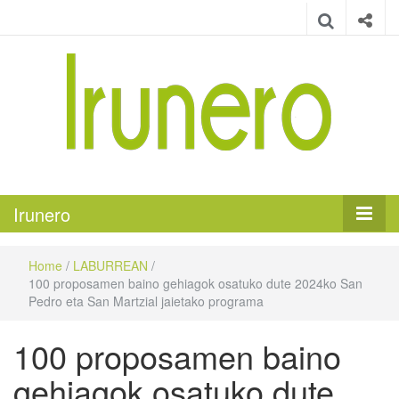
Irunero
Irungo euskarazko aldizkaria
Irunero
Home
/
LABURREAN
/
100 proposamen baino gehiagok osatuko dute 2024ko San
Pedro eta San Martzial jaietako programa
100 proposamen baino
gehiagok osatuko dute