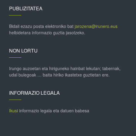
PUBLIZITATEA
Bidali ezazu posta elektroniko bat
jarozena@irunero.eus
helbidetara informazio guztia jasotzeko.
NON LORTU
Irungo auzoetan eta hiriguneko hainbat lekutan; tabernak,
udal bulegoak … baita hiriko ikastetxe guztietan ere.
INFORMAZIO LEGALA
Ikusi
informazio legala eta datuen babesa