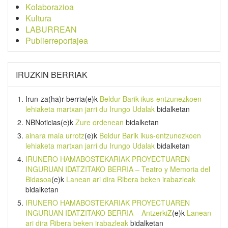
Kolaborazioa
Kultura
LABURREAN
Publierreportajea
IRUZKIN BERRIAK
Irun-za(ha)r-berria
(e)k
Beldur Barik ikus-entzunezkoen
lehiaketa martxan jarri du Irungo Udalak
bidalketan
NBNoticias
(e)k
Zure ordenean
bidalketan
ainara maia urrotz
(e)k
Beldur Barik ikus-entzunezkoen
lehiaketa martxan jarri du Irungo Udalak
bidalketan
IRUNERO HAMABOSTEKARIAK PROYECTUAREN
INGURUAN IDATZITAKO BERRIA – Teatro y Memoria del
Bidasoa
(e)k
Lanean ari dira Ribera beken irabazleak
bidalketan
IRUNERO HAMABOSTEKARIAK PROYECTUAREN
INGURUAN IDATZITAKO BERRIA – AntzerkiZ
(e)k
Lanean
ari dira Ribera beken irabazleak
bidalketan