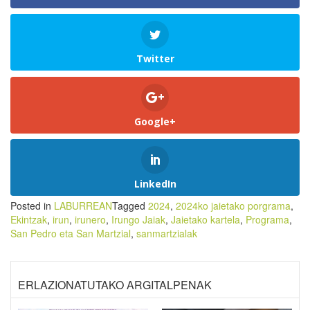
Twitter
Google+
LinkedIn
Posted in
LABURREAN
Tagged
2024
,
2024ko jaietako porgrama
,
Ekintzak
,
irun
,
irunero
,
Irungo Jaiak
,
Jaietako kartela
,
Programa
,
San Pedro eta San Martzial
,
sanmartzialak
ERLAZIONATUTAKO ARGITALPENAK