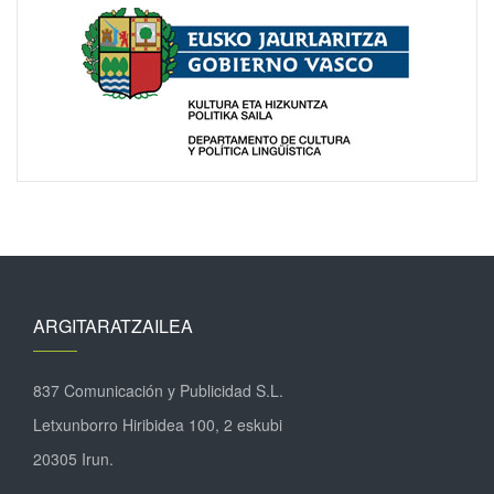
ARGITARATZAILEA
837 Comunicación y Publicidad S.L.
Letxunborro Hiribidea 100, 2 eskubi
20305 Irun.