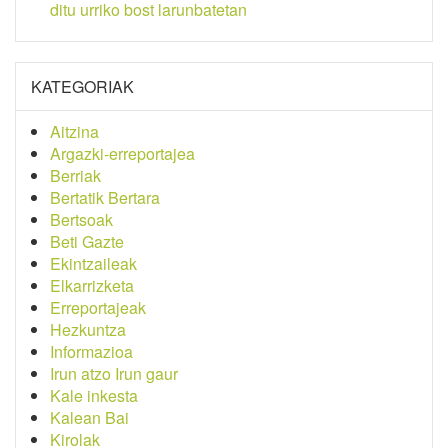
ditu urriko bost larunbatetan
KATEGORIAK
Aitzina
Argazki-erreportajea
Berriak
Bertatik Bertara
Bertsoak
Beti Gazte
Ekintzaileak
Elkarrizketa
Erreportajeak
Hezkuntza
Informazioa
Irun atzo Irun gaur
Kale inkesta
Kalean Bai
Kirolak