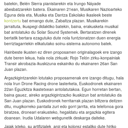
batekin, Belén Sierra pianistarekin eta Irungo Náyade
abesbatzarekin batera. Ekainaren 21ean, Musikaren Nazioarteko
Eguna dela eta, Musika eta Dantza Eskolako ikasleek beste
kontzertu
bat emango dute, Zabaltza plazan. Musikarekin
jarraituta, ikuspegi didaktiko batekin, baina, erakusketa musikal
bat antolatuko du Solar Sound Systemek. Bertaratzen direnek
bertatik bertara ezagutuko dute nola funtzionatzen duen energia
berriztagarriekin elikatutako soinu-sistema autonomo batek.
Hainbeste ikusten ez diren proposamen originalagoek ere izango
dute beren lekua, hala nola zirkuak: Rojo Telón zirku-konpainiak
Transir akrobazia-ikuskizuna eskainiko du ekainaren 26an San
Juan plazan.
Argazkigintzarekin lotutako proposamenak ere izango ditugu, hala
nola Irun Drone Racing drone lasterketa, Euskodronek ekainaren
22an Eguzkitza ikastetxean antolatutakoa. Egun horretan bertan,
baina gauez, aireko argazkigintzazko ikuskizun bat antolatuko da
San Juan plazan. Euskodronek herritarrak plazan biltzera deitzen
ditu, mugikorreko pantaila zuri edo gorri jarrita, eta telefonoa gora
biratzea, droneari erakusteko, hegaldatu eta argazkia egitera
doanean. Irudia Udalaren webgunetik deskarga daiteke.
Jaiak ixteko, su artifizialek argi eta kolorez estaliko dute hiriko