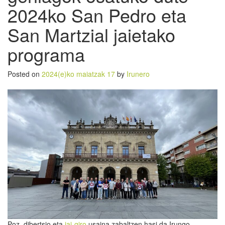
2024ko San Pedro eta
San Martzial jaietako
programa
Posted on
2024(e)ko maiatzak 17
by
Irunero
Poz, dibertsio eta
jai-giro
usaina zabaltzen hasi da Irungo