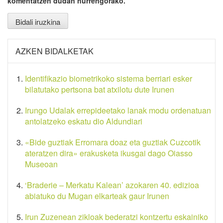
komentatzen dudan hurrengorako.
AZKEN BIDALKETAK
Identifikazio biometrikoko sistema berriari esker
bilatutako pertsona bat atxilotu dute Irunen
Irungo Udalak errepideetako lanak modu ordenatuan
antolatzeko eskatu dio Aldundiari
«Bide guztiak Erromara doaz eta guztiak Cuzcotik
ateratzen dira» erakusketa ikusgai dago Oiasso
Museoan
‘Braderie – Merkatu Kalean’ azokaren 40. edizioa
abiatuko du Mugan elkarteak gaur Irunen
Irun Zuzenean zikloak bederatzi kontzertu eskainiko