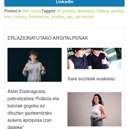
LinkedIn
Posted in
Beti Gazte
Tagged
96 grados
,
Abeslaria
,
Diskoa
,
gaztea
,
irun
,
irunero
,
Kontzertua
,
musika
,
rap
,
rap kantari
ERLAZIONATUTAKO ARGITALPENAK
Sare sozialak euskaraz
Asier Etxenagusia,
patinatzailea:“Futbola eta
baloiak gogoko ez
dituzten gazteentzako
aukera aproposa izan
daiteke”