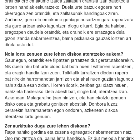
oraindik ere emakume izatea zailtasun erantsia izan daitekeela
lorpen handiak eskuratzeko. Duela urte batzuk egoera hori
okerragoa zen oraindik, eta zailtasunak handiagoak ziren.
Zorionez, gero eta emakume gehiago ausartzen gara rapeatzera
eta gure artean asko laguntzen diogu elkarri. Egia da hainbat
eragozpen daudela oraindik, eta oraindik ere errazagoa dela
gizon izanda nabarmentzea, baina pixkanaka gauzak lortzen ari
direla uste dut.
Nola lortu zenuen zure lehen diskoa ateratzeko aukera?
Gaur egun, oraindik ere flipatzen jarraitzen dut gertatutakoarekin.
Nik duela hiru bat urte bideo bat bota nuen Twitterren rapeatzen,
eta eragin handia izan zuen. Txikitatik jarraitzen diodan rapero
bat nirekin harremanetan jarri zen eta ahal nuen guztian lagundu
nahi zidala esan zidan. Horren ildotik, zenbait gai idatzi nituen,
nahiz eta hasierako ideia abesti bat, single bat, ateratzea izan.
Azkenean, Malagaraino joan nintzen, eta han ekoiztu genuen
disko osoa eta grabatu genituen abestiak. Denbora luzez
berarekin harremanetan egon ondoren, azkenean diskoa
ateratzea lortu genuen.
Zer aurkituko dugu zure lehen diskoan?
Rapa nahiko gordina eta zuzena egiteagatik nabarmentzen naiz.
Oso rap zintzoa da, baina letra handikoa. Ez dut melodia handirik