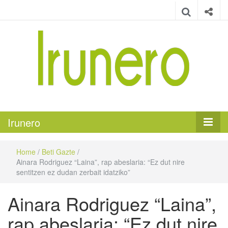
Irunero
Irungo euskarazko aldizkaria
Irunero
Home
/
Beti Gazte
/
Ainara Rodriguez “Laina”, rap abeslaria: “Ez dut nire
sentitzen ez dudan zerbait idatziko”
Ainara Rodriguez “Laina”,
rap abeslaria: “Ez dut nire