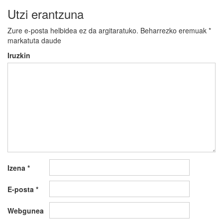
Utzi erantzuna
Zure e-posta helbidea ez da argitaratuko.
Beharrezko eremuak
*
markatuta daude
Iruzkin
Izena
*
E-posta
*
Webgunea