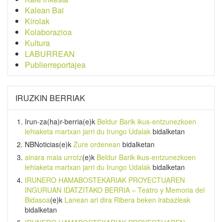
Kalean Bai
Kirolak
Kolaborazioa
Kultura
LABURREAN
Publierreportajea
IRUZKIN BERRIAK
Irun-za(ha)r-berria
(e)k
Beldur Barik ikus-entzunezkoen
lehiaketa martxan jarri du Irungo Udalak
bidalketan
NBNoticias
(e)k
Zure ordenean
bidalketan
ainara maia urrotz
(e)k
Beldur Barik ikus-entzunezkoen
lehiaketa martxan jarri du Irungo Udalak
bidalketan
IRUNERO HAMABOSTEKARIAK PROYECTUAREN
INGURUAN IDATZITAKO BERRIA – Teatro y Memoria del
Bidasoa
(e)k
Lanean ari dira Ribera beken irabazleak
bidalketan