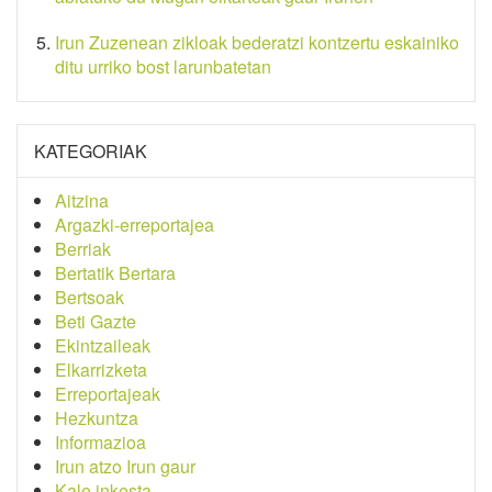
Irun Zuzenean zikloak bederatzi kontzertu eskainiko
ditu urriko bost larunbatetan
KATEGORIAK
Aitzina
Argazki-erreportajea
Berriak
Bertatik Bertara
Bertsoak
Beti Gazte
Ekintzaileak
Elkarrizketa
Erreportajeak
Hezkuntza
Informazioa
Irun atzo Irun gaur
Kale inkesta