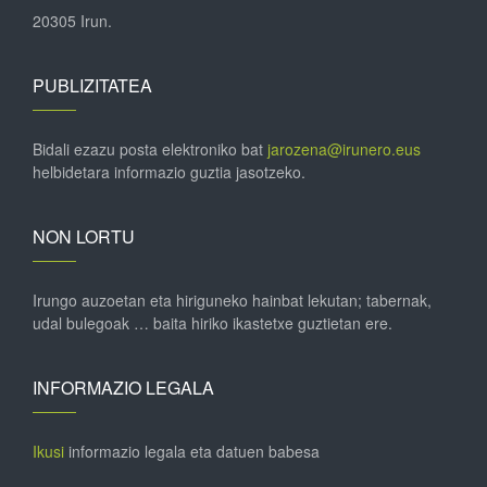
20305 Irun.
PUBLIZITATEA
Bidali ezazu posta elektroniko bat
jarozena@irunero.eus
helbidetara informazio guztia jasotzeko.
NON LORTU
Irungo auzoetan eta hiriguneko hainbat lekutan; tabernak,
udal bulegoak … baita hiriko ikastetxe guztietan ere.
INFORMAZIO LEGALA
Ikusi
informazio legala eta datuen babesa