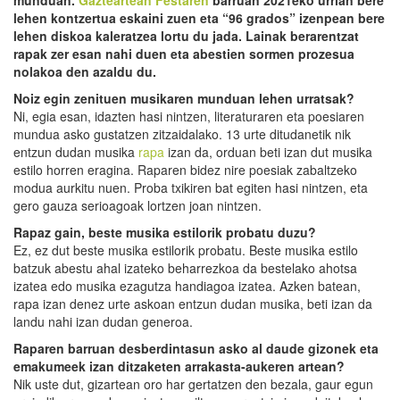
lehen kontzertua eskaini zuen eta “96 grados” izenpean bere
lehen diskoa kaleratzea lortu du jada. Lainak berarentzat
rapak zer esan nahi duen eta abestien sormen prozesua
nolakoa den azaldu du.
Noiz egin zenituen musikaren munduan lehen urratsak?
Ni, egia esan, idazten hasi nintzen, literaturaren eta poesiaren
mundua asko gustatzen zitzaidalako. 13 urte ditudanetik nik
entzun dudan musika
rapa
izan da, orduan beti izan dut musika
estilo horren eragina. Raparen bidez nire poesiak zabaltzeko
modua aurkitu nuen. Proba txikiren bat egiten hasi nintzen, eta
gero gauza serioagoak lortzen joan nintzen.
Rapaz gain, beste musika estilorik probatu duzu?
Ez, ez dut beste musika estilorik probatu. Beste musika estilo
batzuk abestu ahal izateko beharrezkoa da bestelako ahotsa
izatea edo musika ezagutza handiagoa izatea. Azken batean,
rapa izan denez urte askoan entzun dudan musika, beti izan da
landu nahi izan dudan generoa.
Raparen barruan desberdintasun asko al daude gizonek eta
emakumeek izan ditzaketen arrakasta-aukeren artean?
Nik uste dut, gizartean oro har gertatzen den bezala, gaur egun