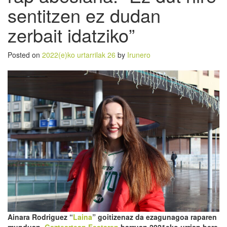
sentitzen ez dudan
zerbait idatziko”
Posted on
2022(e)ko urtarrilak 26
by
Irunero
Ainara Rodriguez “
Laina
” goitizenaz da ezagunagoa raparen
munduan.
Gazteartean Festaren
barruan 2021eko urrian bere