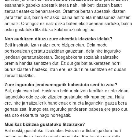
esanahirik gabeko abestirik atera nahi, nik beti idazten baitut
zerbait esateko beharrarekin. Oraintxe bertan abestiak idazten
jarraitzen dut, baina ez asko, baina astiro eta maitasunez lantzen
ari naiz. Oraingoz ez naiz disko baten ekoizpenean sartuko, baina
asko gustatuko litzaidake kolaborazioak egitea.
Non aurkitzen dituzu zure abestiak idazteko ideiak?
Beti inspiratu izan naiz neure bizipenetan. Dela modu
pertsonalean gertatu zaizkidan gauzetan, dela nire inguruko
jendeari gertatutakoetan. Bidegabekeria sozialak salatzeko
premia handia sentitzen dut. Ez dut gai bat aukeratzen horri
buruz idazten hasteko, izan ere, ez dut nire sentitzen ez dudan
zerbait idatziko.
Zure inguruko jendearengatik babestuta sentitu zara?
Bai, egia esan bai. Hasieran beldur nintzen familiak ez ote zidan
lagunduko edo ez ote zitzaien gustatuko nik rapa egitea. Hala
ere, nire jarraitzailerik handienak dira eta lagunekin gauza bera
gertatu zait. Irungo eta inguruko jendearen babesa ere jaso dut,
eta oso eskertuta nago horregatik.
Musikaz bizitzea gustatuko litzaizuke?
Bai noski, gustatuko litzaidake. Edozein artistari galdera hori
egiten badiozu, baietz erantzungo luke. Kontua da oso zaila