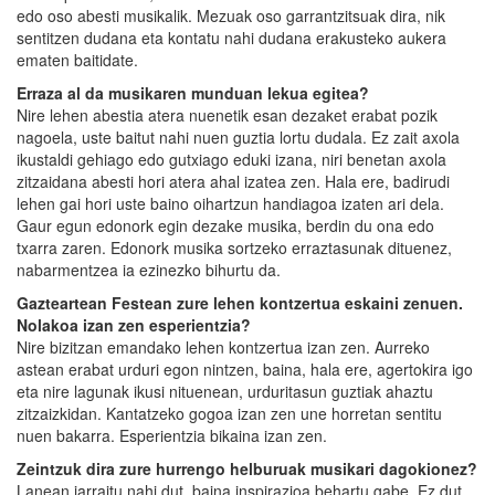
edo oso abesti musikalik. Mezuak oso garrantzitsuak dira, nik
sentitzen dudana eta kontatu nahi dudana erakusteko aukera
ematen baitidate.
Erraza al da musikaren munduan lekua egitea?
Nire lehen abestia atera nuenetik esan dezaket erabat pozik
nagoela, uste baitut nahi nuen guztia lortu dudala. Ez zait axola
ikustaldi gehiago edo gutxiago eduki izana, niri benetan axola
zitzaidana abesti hori atera ahal izatea zen. Hala ere, badirudi
lehen gai hori uste baino oihartzun handiagoa izaten ari dela.
Gaur egun edonork egin dezake musika, berdin du ona edo
txarra zaren. Edonork musika sortzeko erraztasunak dituenez,
nabarmentzea ia ezinezko bihurtu da.
Gazteartean Festean zure lehen kontzertua eskaini zenuen.
Nolakoa izan zen esperientzia?
Nire bizitzan emandako lehen kontzertua izan zen. Aurreko
astean erabat urduri egon nintzen, baina, hala ere, agertokira igo
eta nire lagunak ikusi nituenean, urduritasun guztiak ahaztu
zitzaizkidan. Kantatzeko gogoa izan zen une horretan sentitu
nuen bakarra. Esperientzia bikaina izan zen.
Zeintzuk dira zure hurrengo helburuak musikari dagokionez?
Lanean jarraitu nahi dut, baina inspirazioa behartu gabe. Ez dut