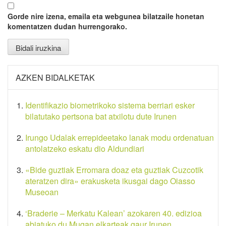
Gorde nire izena, emaila eta webgunea bilatzaile honetan
komentatzen dudan hurrengorako.
AZKEN BIDALKETAK
Identifikazio biometrikoko sistema berriari esker
bilatutako pertsona bat atxilotu dute Irunen
Irungo Udalak errepideetako lanak modu ordenatuan
antolatzeko eskatu dio Aldundiari
«Bide guztiak Erromara doaz eta guztiak Cuzcotik
ateratzen dira» erakusketa ikusgai dago Oiasso
Museoan
‘Braderie – Merkatu Kalean’ azokaren 40. edizioa
abiatuko du Mugan elkarteak gaur Irunen