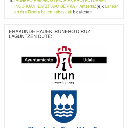
IRUNERO HAMABOSTEKARIAK PROYECTUAREN
INGURUAN IDATZITAKO BERRIA – AntzerkiZ
(e)k
Lanean
ari dira Ribera beken irabazleak
bidalketan
ERAKUNDE HAUEK IRUNERO DIRUZ
LAGUNTZEN DUTE: