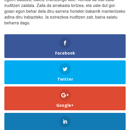
iruditzen zaidala. Zaila da arrakasta lortzea, eta uste dut goi-
goian egon behar dela diru-sarrera horiekin bakarrik mantentzeko
adina diru irabazteko. Ia ezinezkoa iruditzen zait, baina saiatu
beharra dago.
Facebook
Twitter
Google+