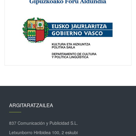
ARGITARATZAILEA
837 Comunicación y Publicidad S.L.
Letxunborro Hiribidea 100, 2 eskubi