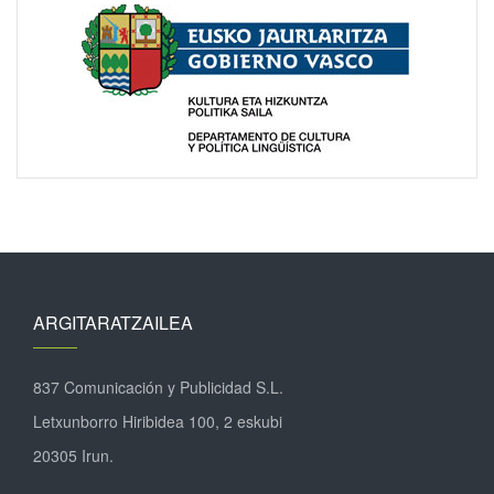
ARGITARATZAILEA
837 Comunicación y Publicidad S.L.
Letxunborro Hiribidea 100, 2 eskubi
20305 Irun.