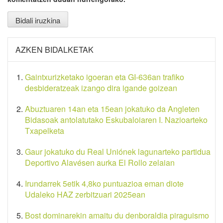
AZKEN BIDALKETAK
Gaintxurizketako igoeran eta GI-636an trafiko
desbideratzeak izango dira igande goizean
Abuztuaren 14an eta 15ean jokatuko da Angleten
Bidasoak antolatutako Eskubaloiaren I. Nazioarteko
Txapelketa
Gaur jokatuko du Real Uniónek lagunarteko partidua
Deportivo Alavésen aurka El Rollo zelaian
Irundarrek 5etik 4,8ko puntuazioa eman diote
Udaleko HAZ zerbitzuari 2025ean
Bost dominarekin amaitu du denboraldia piraguismo