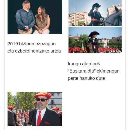
2019 bizipen ezezagun
eta ezberdinentzako urtea
Irungo alardeek
“Euskaraldia” ekimenean
parte hartuko dute