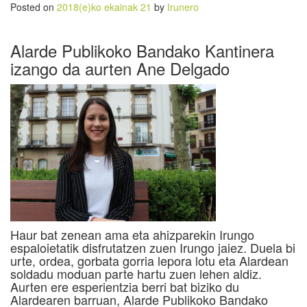
Posted on
2018(e)ko ekainak 21
by
Irunero
Alarde Publikoko Bandako Kantinera
izango da aurten Ane Delgado
Haur bat zenean ama eta ahizparekin Irungo
espaloietatik disfrutatzen zuen Irungo jaiez. Duela bi
urte, ordea, gorbata gorria lepora lotu eta Alardean
soldadu moduan parte hartu zuen lehen aldiz.
Aurten ere esperientzia berri bat biziko du
Alardearen barruan, Alarde Publikoko Bandako