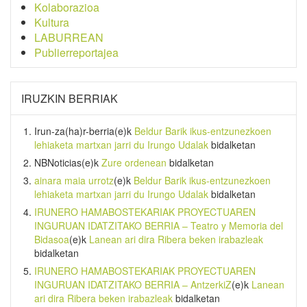
Kolaborazioa
Kultura
LABURREAN
Publierreportajea
IRUZKIN BERRIAK
Irun-za(ha)r-berria
(e)k
Beldur Barik ikus-entzunezkoen
lehiaketa martxan jarri du Irungo Udalak
bidalketan
NBNoticias
(e)k
Zure ordenean
bidalketan
ainara maia urrotz
(e)k
Beldur Barik ikus-entzunezkoen
lehiaketa martxan jarri du Irungo Udalak
bidalketan
IRUNERO HAMABOSTEKARIAK PROYECTUAREN
INGURUAN IDATZITAKO BERRIA – Teatro y Memoria del
Bidasoa
(e)k
Lanean ari dira Ribera beken irabazleak
bidalketan
IRUNERO HAMABOSTEKARIAK PROYECTUAREN
INGURUAN IDATZITAKO BERRIA – AntzerkiZ
(e)k
Lanean
ari dira Ribera beken irabazleak
bidalketan