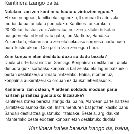
Kantinera izango baita.
Nolakoa izan zen kantinera hautatu zintuzten eguna?
Etxean nengoen, familia eta lagunekin, itxaronaldia arintzeko
merienda bat antolatu genuelako. Kantinera aukeraketa
20:00etan hasten zen. Aukeratua nor zen jakiteko irriketan
nengoen eta, ni konturatu gabe, Ion Martinez, Bandako
Zuzendaria, etxean sartu zen eta sekulako sorpresa hartu nuen
bera ikusterakoan. Oso polita izan zen egun hura.
Zein konpainietan desfilatu duzu soldadu bezala?
Duela bi urte hasi nintzen Santiago Konpainian desfilatzen, duela
denbora gutxi sortutako konpainia bat zelako eta lagun batzuekin
bertan desfilatzera animatu nintzelako. Baina, momentuz,
konpainia aukeratzerako orduan ez daukat lehentasunik.
Kantinera izan ostean, Alardean soldadu moduan parte
hartzen jarraitzea gustatuko litzaizuke?
Kantinera izatea berezia izango da, baina, Alardean parte hartzen
jarraitzeko asmoa daukat. Instrumenturen bat jotzen ikasiko banu,
Bandan desfilatzea gustatuko litzaidake. Bestela, argi daukat
infanteriako beste edozein konpainietan desfilatuko dudala.
“Kantinera izatea berezia izango da, baina,