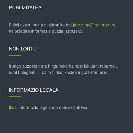
PUBLIZITATEA
Bidali ezazu posta elektroniko bat
jarozena@irunero.eus
helbidetara informazio guztia jasotzeko.
NON LORTU
Irungo auzoetan eta hiriguneko hainbat lekutan; tabernak,
udal bulegoak … baita hiriko ikastetxe guztietan ere.
INFORMAZIO LEGALA
Ikusi
informazio legala eta datuen babesa