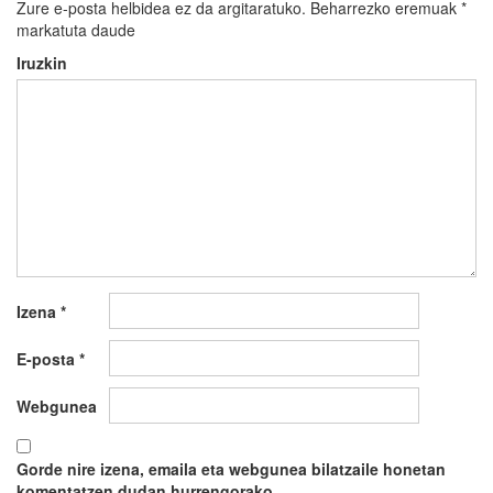
Zure e-posta helbidea ez da argitaratuko.
Beharrezko eremuak
*
markatuta daude
Iruzkin
Izena
*
E-posta
*
Webgunea
Gorde nire izena, emaila eta webgunea bilatzaile honetan
komentatzen dudan hurrengorako.