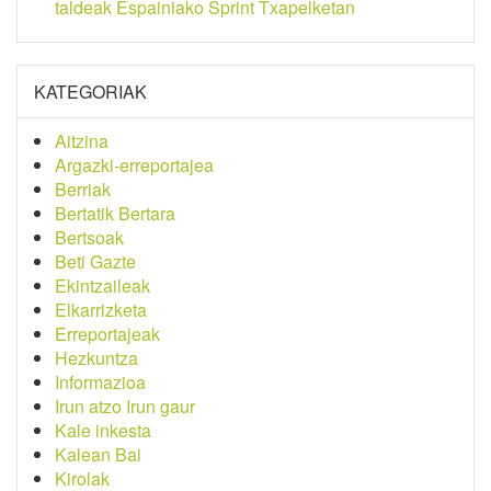
taldeak Espainiako Sprint Txapelketan
KATEGORIAK
Aitzina
Argazki-erreportajea
Berriak
Bertatik Bertara
Bertsoak
Beti Gazte
Ekintzaileak
Elkarrizketa
Erreportajeak
Hezkuntza
Informazioa
Irun atzo Irun gaur
Kale inkesta
Kalean Bai
Kirolak