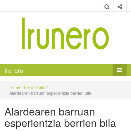
Irunero
Irungo euskarazko aldizkaria
Irunero
Home
/
Elkarrizketa
/
Alardearen barruan esperientzia berrien bila
Alardearen barruan
esperientzia berrien bila