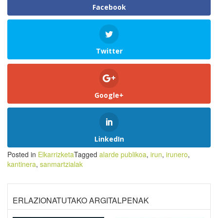
Facebook
Twitter
Google+
LinkedIn
Posted in
Elkarrizketa
Tagged
alarde publikoa
,
irun
,
irunero
,
kantinera
,
sanmartzialak
ERLAZIONATUTAKO ARGITALPENAK