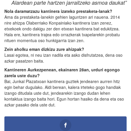
Alardean parte hartzen jarraitzeko asmoa daukat”
Nola daramatzazu kantinera izateko prestaketa-lanak?
Ama da prestaketa-lanekin gehien laguntzen ari nauena. 2014
nire ahizpa Olaberriako Konpainiako kantinera izan zenez,
etxekoek ondo dakigu zer den etxean kantinera bat edukitzea.
Hala ere, kantinera trajea edo orrazkerak txapelarekin probatu
nituen momentua oso hunkigarria izan zen.
Zein aholku eman dizkizu zure ahizpak?
Lasai egotea, ni neu izan nadila eta asko disfrutatzea, dena oso
azkar pasatzen baita.
Kantineren Aurkezpenean, ekainaren 28an, urduri egongo
zarela uste duzu?
Bai, Junkal Plazatxoan kantinera guztiek jendearen aurren hitz
egin behar dugulako. Aldi berean, kalera irteteko gogo handiak
izango ditudala uste dut, jendearekin izango dudan lehen
kontaktua izango baita hori. Egun hortan hasiko da dena eta oso
azkar pasako dela uste dut.