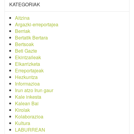
KATEGORIAK
Aitzina
Argazki-erreportajea
Berriak
Bertatik Bertara
Bertsoak
Beti Gazte
Ekintzaileak
Elkarrizketa
Erreportajeak
Hezkuntza
Informazioa
Irun atzo Irun gaur
Kale inkesta
Kalean Bai
Kirolak
Kolaborazioa
Kultura
LABURREAN