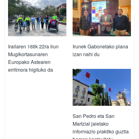
Irailaren 16tik 22ra Irun
Irunek Gabonetako plana
Mugikortasunaren
izan nahi du
Europako Astearen
erritmora higituko da
San Pedro eta San
Martzial jaietako
informazio praktiko guztia