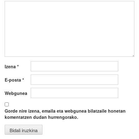
Izena
*
E-posta
*
Webgunea
Gorde nire izena, emaila eta webgunea bilatzaile honetan
komentatzen dudan hurrengorako.