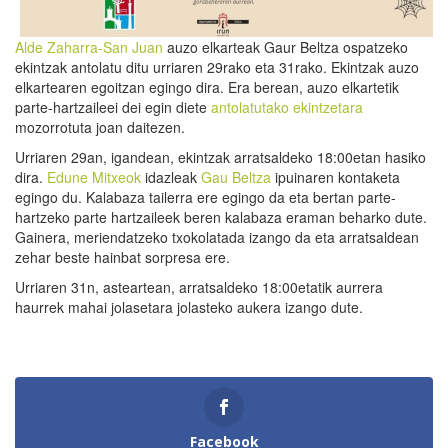
Alde Zaharra-San Juan
auzo elkarteak Gaur Beltza ospatzeko
ekintzak antolatu ditu urriaren 29rako eta 31rako. Ekintzak auzo
elkartearen egoitzan egingo dira. Era berean, auzo elkartetik
parte-hartzaileei dei egin diete
antolatutako ekintzetara
mozorrotuta joan daitezen.
Urriaren 29an, igandean, ekintzak arratsaldeko 18:00etan hasiko
dira.
Edune Mitxeok
idazleak
Gau Beltza
ipuinaren kontaketa
egingo du. Kalabaza tailerra ere egingo da eta bertan parte-
hartzeko parte hartzaileek beren kalabaza eraman beharko dute.
Gainera, meriendatzeko txokolatada izango da eta arratsaldean
zehar beste hainbat sorpresa ere.
Urriaren 31n, asteartean, arratsaldeko 18:00etatik aurrera
haurrek mahai jolasetara jolasteko aukera izango dute.
Facebook