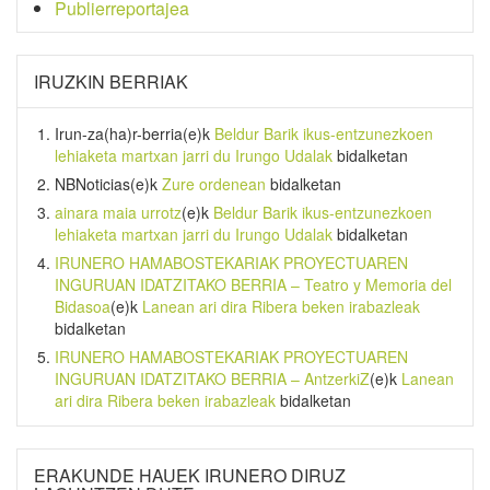
Publierreportajea
IRUZKIN BERRIAK
Irun-za(ha)r-berria
(e)k
Beldur Barik ikus-entzunezkoen
lehiaketa martxan jarri du Irungo Udalak
bidalketan
NBNoticias
(e)k
Zure ordenean
bidalketan
ainara maia urrotz
(e)k
Beldur Barik ikus-entzunezkoen
lehiaketa martxan jarri du Irungo Udalak
bidalketan
IRUNERO HAMABOSTEKARIAK PROYECTUAREN
INGURUAN IDATZITAKO BERRIA – Teatro y Memoria del
Bidasoa
(e)k
Lanean ari dira Ribera beken irabazleak
bidalketan
IRUNERO HAMABOSTEKARIAK PROYECTUAREN
INGURUAN IDATZITAKO BERRIA – AntzerkiZ
(e)k
Lanean
ari dira Ribera beken irabazleak
bidalketan
ERAKUNDE HAUEK IRUNERO DIRUZ