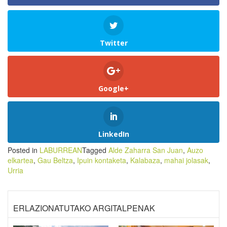
Twitter
Google+
LinkedIn
Posted in
LABURREAN
Tagged
Alde Zaharra San Juan
,
Auzo
elkartea
,
Gau Beltza
,
Ipuin kontaketa
,
Kalabaza
,
mahai jolasak
,
Urria
ERLAZIONATUTAKO ARGITALPENAK