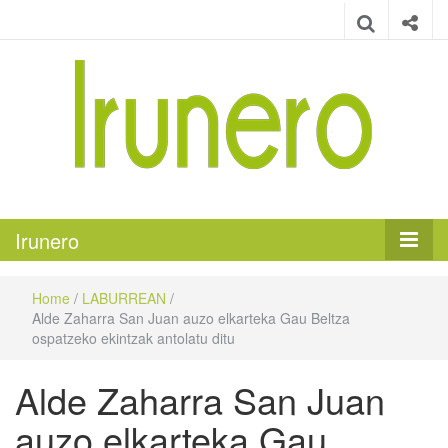
Irunero
Irungo euskarazko aldizkaria
Irunero
Home
/
LABURREAN
/
Alde Zaharra San Juan auzo elkarteka Gau Beltza
ospatzeko ekintzak antolatu ditu
Alde Zaharra San Juan
auzo elkarteka Gau