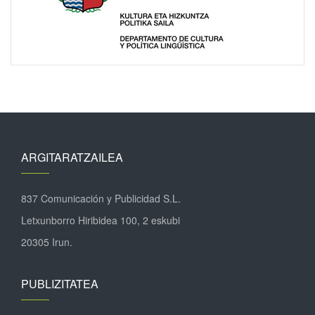
ARGITARATZAILEA
837 Comunicación y Publicidad S.L.
Letxunborro Hiribidea 100, 2 eskubi
20305 Irun.
PUBLIZITATEA