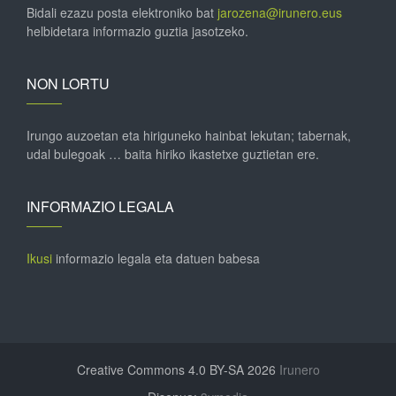
Bidali ezazu posta elektroniko bat
jarozena@irunero.eus
helbidetara informazio guztia jasotzeko.
NON LORTU
Irungo auzoetan eta hiriguneko hainbat lekutan; tabernak,
udal bulegoak … baita hiriko ikastetxe guztietan ere.
INFORMAZIO LEGALA
Ikusi
informazio legala eta datuen babesa
Creative Commons 4.0 BY-SA 2026
Irunero