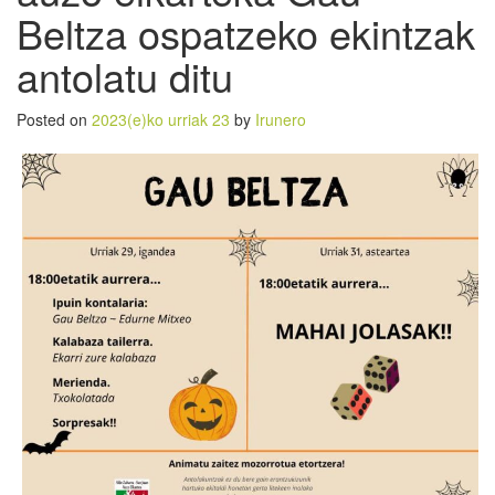
Beltza ospatzeko ekintzak
antolatu ditu
Posted on
2023(e)ko urriak 23
by
Irunero