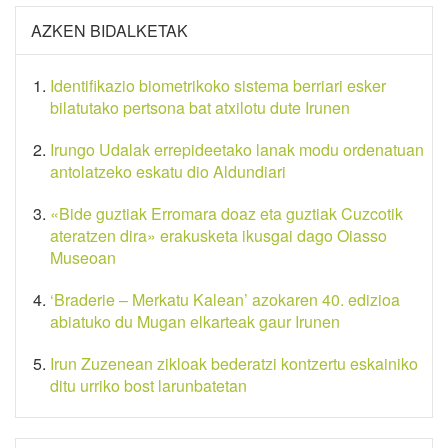
AZKEN BIDALKETAK
Identifikazio biometrikoko sistema berriari esker
bilatutako pertsona bat atxilotu dute Irunen
Irungo Udalak errepideetako lanak modu ordenatuan
antolatzeko eskatu dio Aldundiari
«Bide guztiak Erromara doaz eta guztiak Cuzcotik
ateratzen dira» erakusketa ikusgai dago Oiasso
Museoan
‘Braderie – Merkatu Kalean’ azokaren 40. edizioa
abiatuko du Mugan elkarteak gaur Irunen
Irun Zuzenean zikloak bederatzi kontzertu eskainiko
ditu urriko bost larunbatetan