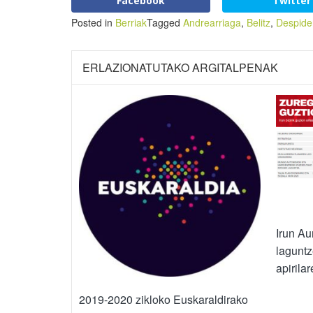
Facebook
Twitter
Posted in
Berriak
Tagged
Andrearriaga
,
Belitz
,
Despide
ERLAZIONATUTAKO ARGITALPENAK
Irun Au
laguntz
apirila
2019-2020 zikloko Euskaraldirako