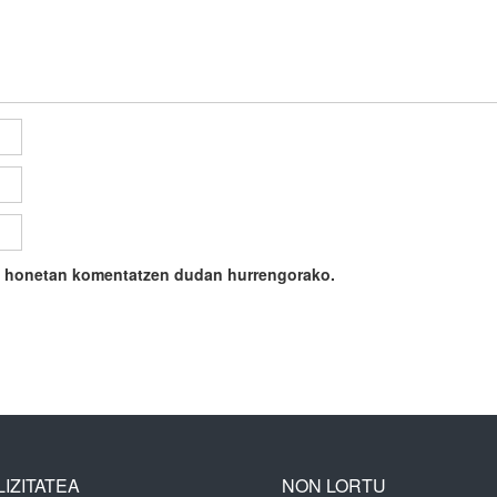
ile honetan komentatzen dudan hurrengorako.
IZITATEA
NON LORTU