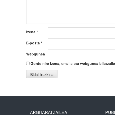
Izena
*
E-posta
*
Webgunea
Gorde nire izena, emaila eta webgunea bilatza
ARGITARATZAILEA
PUBL