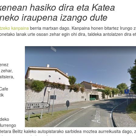
enean hasiko dira eta Katea
neko iraupena izango dute
atzeko kanpaina
berria martxan dago. Kanpaina honen bitartez Irungo z
etako lanak urte osoan zehar egin ohi dira, taldeka antolatzen dira e
zenez
 zehar,
itsiera,
 Cafe
ik
ideko
 Hurrengo
etara Belitz kaleko autopistarako sarbidea moztea aurreikusita dago, 