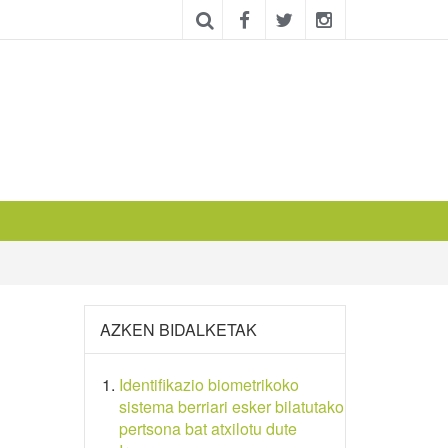
AZKEN BIDALKETAK
Identifikazio biometrikoko
sistema berriari esker bilatutako
pertsona bat atxilotu dute