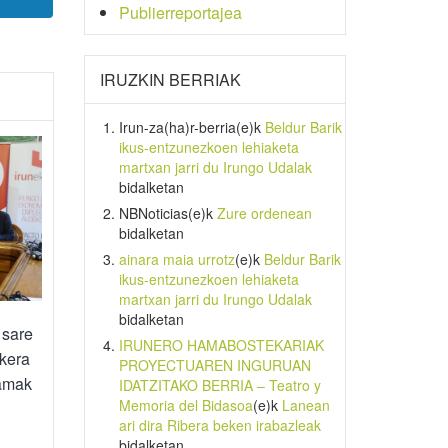
Publierreportajea
IRUZKIN BERRIAK
Irun-za(ha)r-berria
(e)k
Beldur Barik
ikus-entzunezkoen lehiaketa
martxan jarri du Irungo Udalak
bidalketan
NBNoticias
(e)k
Zure ordenean
bidalketan
ainara maia urrotz
(e)k
Beldur Barik
ikus-entzunezkoen lehiaketa
martxan jarri du Irungo Udalak
bidalketan
 sare
IRUNERO HAMABOSTEKARIAK
ukera
PROYECTUAREN INGURUAN
ramak
IDATZITAKO BERRIA – Teatro y
Memoria del Bidasoa
(e)k
Lanean
ari dira Ribera beken irabazleak
bidalketan