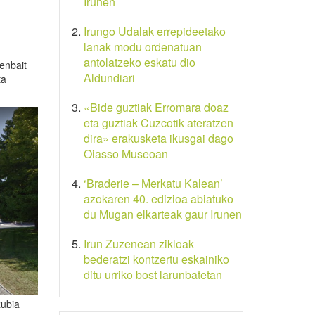
Irunen
Irungo Udalak errepideetako
lanak modu ordenatuan
antolatzeko eskatu dio
enbait
Aldundiari
ta
«Bide guztiak Erromara doaz
eta guztiak Cuzcotik ateratzen
dira» erakusketa ikusgai dago
Oiasso Museoan
‘Braderie – Merkatu Kalean’
azokaren 40. edizioa abiatuko
du Mugan elkarteak gaur Irunen
Irun Zuzenean zikloak
bederatzi kontzertu eskainiko
ditu urriko bost larunbatetan
zubia