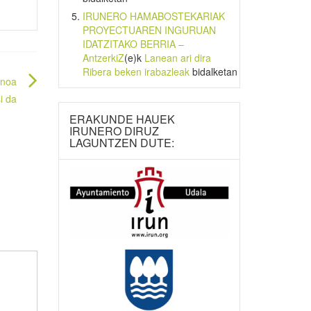
IRUNERO HAMABOSTEKARIAK
PROYECTUAREN INGURUAN
IDATZITAKO BERRIA –
AntzerkiZ
(e)k
Lanean ari dira
Ribera beken irabazleak
bidalketan
inoa
i da
ERAKUNDE HAUEK
IRUNERO DIRUZ
LAGUNTZEN DUTE: