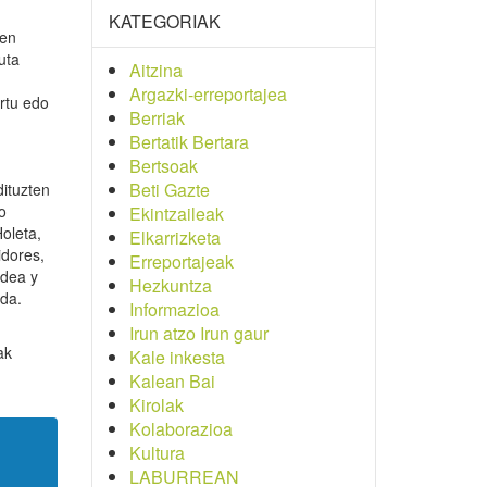
KATEGORIAK
uen
uta
Aitzina
Argazki-erreportajea
artu edo
Berriak
Bertatik Bertara
Bertsoak
Beti Gazte
ituzten
o
Ekintzaileak
oleta,
Elkarrizketa
idores,
Erreportajeak
idea y
Hezkuntza
 da.
Informazioa
Irun atzo Irun gaur
ak
Kale inkesta
Kalean Bai
Kirolak
Kolaborazioa
Kultura
LABURREAN