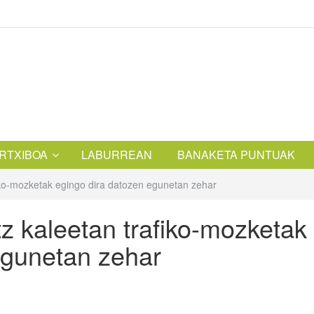
RTXIBOA
LABURREAN
BANAKETA PUNTUAK
fiko-mozketak egingo dira datozen egunetan zehar
tz kaleetan trafiko-mozketak
egunetan zehar