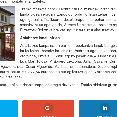
ldean montatu ahal izateko.
Trafiko mozketa honek Lapitze eta Belitz kaleak lotzen dit
landa-bidean eragina izango du, ordu horietan zehar mozt
egongo baita. Trafikoaren desbiderapen hau behar bezala
seinaleztatuta egongo da, Arretxe Ugaldetik autopistara s
Elizatxotik Belirtz kalera eta inguruetara iritsi ahal izateko.
Asfaltatze lanak hirian
Asfaltatzse kanpainaren barnen hobekuntza lanak izango d
hiriko kaleak honako hauek dira: Andrearriaga, Letxunborr
etorbidea, Bizkaia, GI-636 azpiko pasalekua – Urdanibia H
Luis Mari Tolosa, Misionero Lekuona, Julian Gayarre, Curt
 Eguzkitzaldea, Cesar Figuerido, Maria Juncal Labandibar, Siutz errep
o aurrekontua 709.877,54 eurokoa da eta egikaritza-epea 6 hilabetekoa
rikuntza lanak.
tetan trafikoa desbiderapenak eragin ditzazkete. Trafiko aldaketa guzti