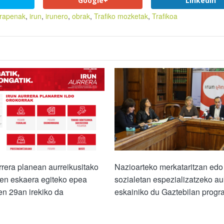
Google+
LinkedIn
rapenak
,
irun
,
irunero
,
obrak
,
Trafiko mozketak
,
Trafikoa
rrera planean aurreikusitako
Nazioarteko merkataritzan edo
en eskaera egiteko epea
sozialetan espezializatzeko a
ren 29an irekiko da
eskainiko du Gaztebilan prog