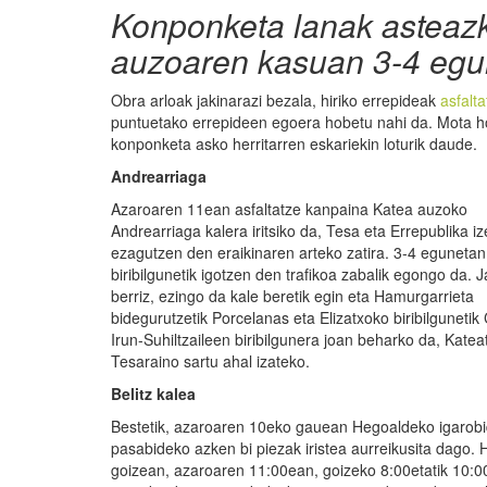
Konponketa lanak asteazk
auzoaren kasuan 3-4 egu
Obra arloak jakinarazi bezala, hiriko errepideak
asfalt
puntuetako errepideen egoera hobetu nahi da. Mota hon
konponketa asko herritarren eskariekin loturik daude.
Andrearriaga
Azaroaren 11ean asfaltatze kanpaina Katea auzoko
Andrearriaga kalera iritsiko da, Tesa eta Errepublika i
ezagutzen den eraikinaren arteko zatira. 3-4 egunetan
biribilgunetik igotzen den trafikoa zabalik egongo da. Ja
berriz, ezingo da kale beretik egin eta Hamurgarrieta
bidegurutzetik Porcelanas eta Elizatxoko biribilgunetik
Irun-Suhiltzaileen biribilgunera joan beharko da, Kateat
Tesaraino sartu ahal izateko.
Belitz kalea
Bestetik, azaroaren 10eko gauean Hegoaldeko igarob
pasabideko azken bi piezak iristea aurreikusita dago.
goizean, azaroaren 11:00ean, goizeko 8:00etatik 10:00