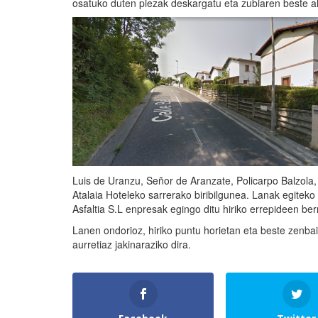
osatuko duten piezak deskargatu eta zubiaren beste a
Luis de Uranzu, Señor de Aranzate, Policarpo Balzola,
Atalaia Hoteleko sarrerako biribilgunea. Lanak egitek
Asfaltia S.L enpresak egingo ditu hiriko errepideen ber
Lanen ondorioz, hiriko puntu horietan eta beste zenbai
aurretiaz jakinaraziko dira.