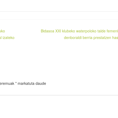
uko
Bidasoa XXI klubeko waterpoloko talde femen
al izateko
denboraldi berria prestatzen has
 eremuak
*
markatuta daude